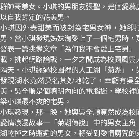
群帥哥美女。小琪的男朋友張聖，是個愛慕
以自我肯定的花美男。
小琪因外表甜美而被封為宅男女神，她卻
男。當小琪發現姊妹淘愛上了一個宅男時，
發表一篇挑釁文章「為何我不會愛上宅男」
載，挑起網路論戰，一夕之間成為校園風雲
隔天，小琪經過校園裡的人工湖「菊湖」，
發現湖水竟然莫名其妙地乾了，幸虧有吳
美。吳全順是個聰明內向的電腦迷，學校裡
梁小琪最不爽的宅男。
小琪發現，那一晚，她與吳全順竟然成為校
愛情浪漫故事─「菊湖傳說」中的男女主角
湖乾掉之時邂逅的男女，將受到愛情魔咒的