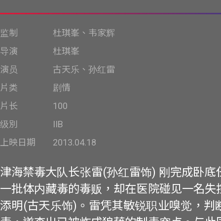
监制
杜琪峯、韦家辉
导演
杜琪峯
演员
古天乐、孙红雷
片类
剧情
片长
100
级別
IIB
上映日期
2013.04.18
津海禁毒大队长张雷(孙红雷饰) 刚完成卧
一批体内藏毒的毒贩，却在医院碰见一名失
添明(古天乐饰)。雷凭其敏锐职业嗅觉，判