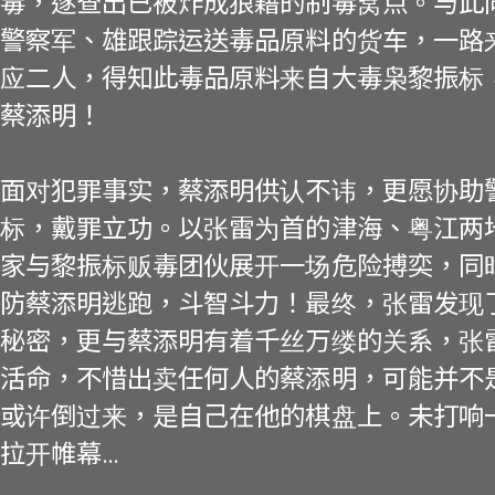
毒，遂查出已被炸成狼藉的制毒窝点。与此
警察军、雄跟踪运送毒品原料的货车，一路
应二人，得知此毒品原料来自大毒枭黎振标
蔡添明！
面对犯罪事实，蔡添明供认不讳，更愿协助
标，戴罪立功。以张雷为首的津海、粤江两
家与黎振标贩毒团伙展开一场危险搏奕，同
防蔡添明逃跑，斗智斗力！最终，张雷发现
秘密，更与蔡添明有着千丝万缕的关系，张
活命，不惜出卖任何人的蔡添明，可能并不
或许倒过来，是自己在他的棋盘上。未打响
拉开帷幕…