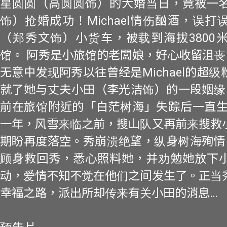
星圆圆（高圆圆饰）的大婚当日，竟被一
饰）抢婚成功！Michael情伤酗酒，误
（郑秀文饰）小货车，被载到海拔3800
馆。 阿秀是小旅馆的老闆娘，好心收留沮丧的M
无意中发现阿秀以往曾经是Michael的超
就了她与丈夫小田（李光洁饰）的一段姻缘
前在旅馆附近的「白茫树海」失踪后一直生
一年，风雪来临之前，搜山队又再前来搜救
期盼再度落空。秀崩溃绝望，纵身树海殉情！M
顾身救回秀，悉心照料她，并劝勉她放下
动，爱情不知不觉在他们之间发生了。正当
幸福之路，派出所却传来有关小田的消息…