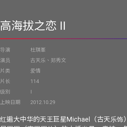
高海拔之恋 II
导演
杜琪峯
演员
古天乐、郑秀文
片类
爱情
片长
114
级別
I
上映日期
2012.10.29
红遍大中华的天王巨星Michael（古天乐