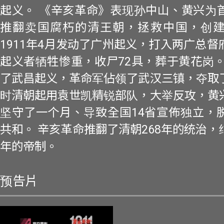
起义。 《辛亥革命》表现孙中山、黄兴为
推翻卖国腐朽的清王朝，拯救中国，创
1911年4月发动了广州起义，打入两广总
起义者牺牲惨重，收尸72具，葬于黄花岗。
了武昌起义，革命军佔领了武汉三镇，夺取
时清朝起用袁世凯精锐部队，大举反攻，黄
坚守了一个月、导致全国14省宣佈独立，
共和。 辛亥革命推翻了清朝268年的统治
年的帝制。
预告片