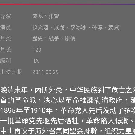
导演
成龙、张黎
演员
赵文瑄、成龙、李冰冰、孙淳、姜武
片类
歷史、战争、剧情
片长
120
级別
IIA
上映日期
2011.09.29
晚清末年，内忧外患，中华民族到了危亡之
首的革命派，决心以革命推翻满清政府，
1895年至1910年，革命党人先后发动了
一批革命党先驱先后牺牲，革命陷入低潮。1
中山再次于海外召集同盟会骨幹，组织力量