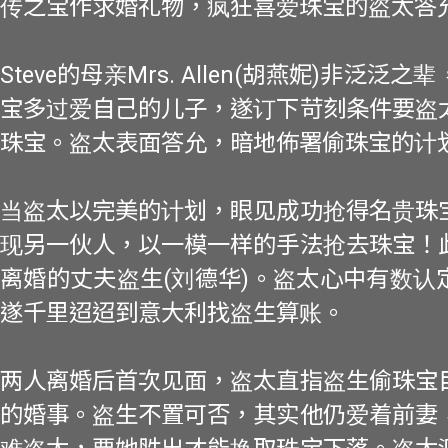
传之宝作求婚礼物，疯狂喜爱珠宝的盗太答
Steve的母亲Mrs. Allen(胡燕妮)非泛泛
宝多过爱自己的儿子，遂订下苛刻条件要盗
珠宝。盗太表面答允，暗地佈署偷珠宝的计
当盗太以完美的计划，眼见成功抢得名贵珠
现另一伙人，以一模一样的手法抢去珠宝！
离婚的丈夫盗生(刘德华)。盗太心中有数认
遂千里迢迢到意大利找盗生算账。
两人离婚后首次见面，盗太直指盗生偷珠宝
的婚事。盗生不置可否，其实他仍爱着前妻