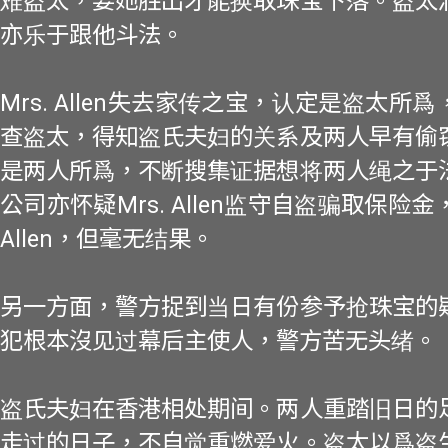
难盗太，要她胜出才能换取珠宝下落。盗太
亦乐于跟他斗法。
Mrs. Allen失去家传之宝，认定是盗太所
查盗太，得知盗氏夫妇的关系及两人早有偷
是两人所爲，不断搜集证据想将两人绳之于
公司亦怀疑Mrs. Allen监守自盗骗取保险金
Allen，但毫无结果。
另一方面，警方捉到当日有份参予抢珠宝的
犯根本沒见过幕后主使人，警方苦无头绪。
盗氏夫妇在香港相处期间。两人重踏旧日的
走过的日子，不自觉重燃爱火。盗太以爲盗