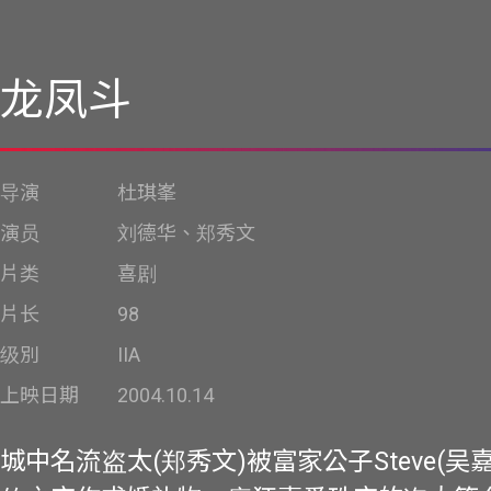
龙凤斗
导演
杜琪峯
演员
刘德华、郑秀文
片类
喜剧
片长
98
级別
IIA
上映日期
2004.10.14
城中名流盗太(郑秀文)被富家公子Steve(吴