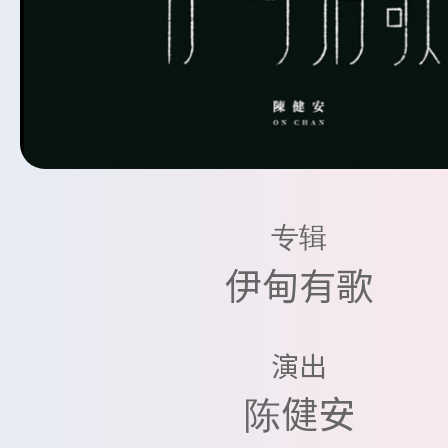
专辑
伊甸有歌
演出
陈健安