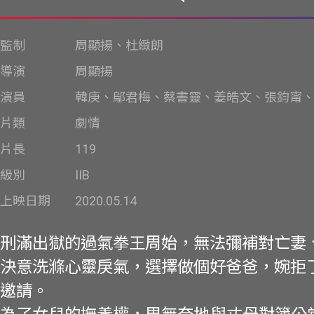
監制
周顯揚、杜緻朗
導演
周顯揚
演員
韓庚、鄔君梅、蔡書靈、姜皓文、張鈞甯
片類
劇情
片長
119
級別
IIB
上映日期
2020.05.14
刑滿出獄的過氣拳王周始，無法彌補對亡妻
決意洗滌心靈戾氣，選擇做個好爸爸，婉拒
邀請。