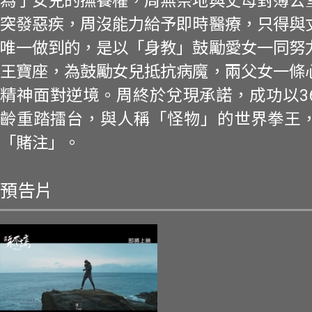
為了女兒的撫養權，周無奈地與丈母對簿公
突發惡疾，周沒能力給予即時醫療，只得與
唯一做到的，是以「身教」鼓勵愛女一同努
王寶座，為鼓勵女兒抵抗病魔，兩父女一條
精神面對逆境。周終於兌現承諾，成功以3
齡重踏擂台，與人稱「怪物」的世界拳王
「賭注」。
預告片