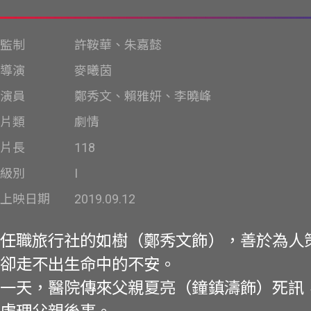
監制
許鞍華、朱嘉懿
導演
麥曦茵
演員
鄭秀文、賴雅妍、李曉峰
片類
劇情
片長
118
級別
I
上映日期
2019.09.12
任職旅行社的如樹（鄭秀文飾），善於為人
卻走不出生命中的不安。
一天，醫院傳來父親夏亮（鐘鎮濤飾）死訊