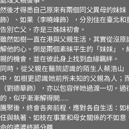
處理父親後事。
然後才得悉自己原來有兩個同父異母的妹妹
飾）、如果（李曉峰飾），分別住在臺北和
告別亡父，亦是三姊妹初會。
雖然如樹一直在港與父親生活，其實從沒原
解他的心。倒是兩個素昧平生的「妹妹」，
親的機會，並在彼此身上找到血緣羈絆。
同時，從父親在醫院認識的陌生人蔡浩山
中，如樹更認識她前所未知的父親為人；
（劉德華飾），亦以包容伴她過渡一切。過
的，似乎漸漸解得開……
團聚後，終會各奔前程，應對各自生活：如
任與執著、如枝在事業和母女關係的不如意
命的婆婆終將分離……