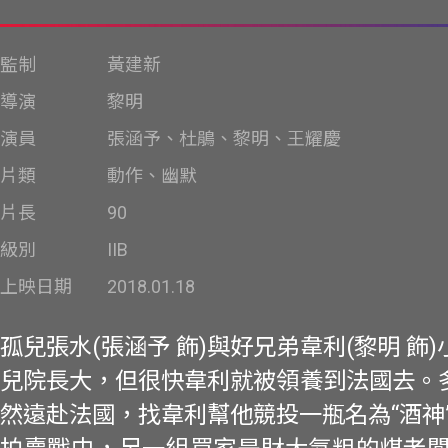
監制
黃建新
導演
黎明
演員
張涵予、杜鵑、黎明、王耀慶
片類
動作、幽默
片長
90
級別
IIB
上映日期
2018.01.18
孤兒張水(張涵予 飾)與好兄弟韋利(黎明 飾
兒院長大，但很快韋利就被領養到法國去。
然遠赴法國，找韋利幫他競投一瓶名為“酒神