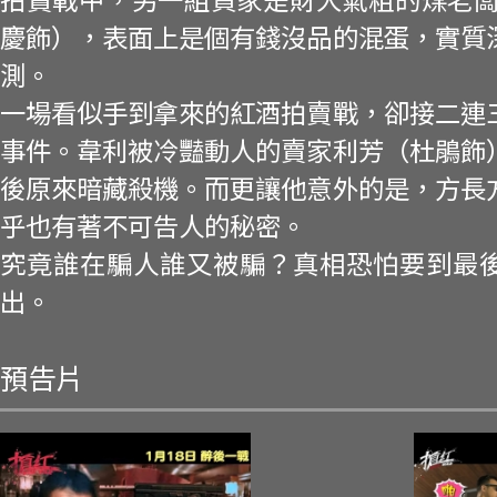
拍賣戰中，另一組買家是財大氣粗的煤老闆
慶飾），表面上是個有錢沒品的混蛋，實質
測。
一場看似手到拿來的紅酒拍賣戰，卻接二連
事件。韋利被冷豔動人的賣家利芳（杜鵑飾
後原來暗藏殺機。而更讓他意外的是，方長
乎也有著不可告人的秘密。
究竟誰在騙人誰又被騙？真相恐怕要到最
出。
預告片