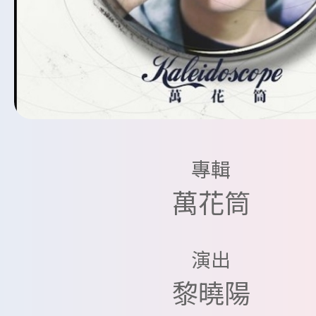
專輯
萬花筒
演出
黎曉陽