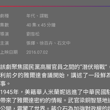
劇種
年代、諜戰
集數
40 集 x 45 分鐘
導演
劉雪松
主演
張鐸、徐百卉、石文中
上映日期
2016.07.02
該劇聚焦國民黨高層官員之間的“潛伏暗戰”
利前夕的雅爾達會議開始，講述了一段鮮
事。
1945年，美籍華人米蘭妮逃進了中華民國
帶來了雅爾達密約的情報。武官梁銅智慧地
公開，震驚了世界。蔣介石為加強對政權的