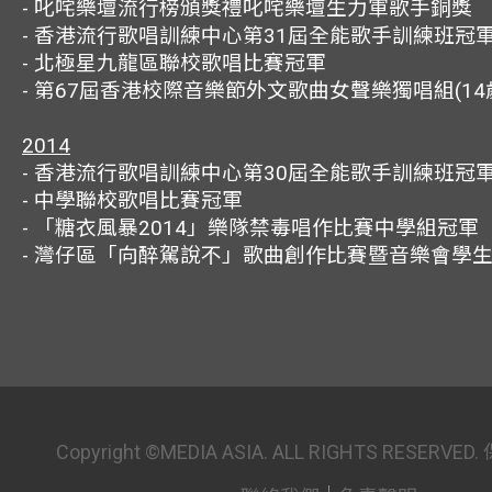
- 叱咤樂壇流行榜頒獎禮叱咤樂壇生力軍歌手銅獎
- 香港流行歌唱訓練中心第31屆全能歌手訓練班冠
- 北極星九龍區聯校歌唱比賽冠軍
- 第67屆香港校際音樂節外文歌曲女聲樂獨唱組(14
2014
- 香港流行歌唱訓練中心第30屆全能歌手訓練班冠
- 中學聯校歌唱比賽冠軍
- 「糖衣風暴2014」樂隊禁毒唱作比賽中學組冠軍
- 灣仔區「向醉駕說不」歌曲創作比賽暨音樂會學
Copyright ©MEDIA ASIA. ALL RIGHTS RESER