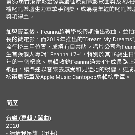
第35屆香港電影金像獎最佳原創電影歌曲獎及叱吒
禮叱吒樂壇生力軍歌手銅獎，成為最年輕的叱吒樂
獎項得主。
加盟寰亞後，Feanna趁著學校假期推出歌曲，並
長的微電影，而2019年推出的“Dream My Drea
流行榜三甲位置，成績有目共睹。唱片公司為Fean
生首張個人專輯“ Feanna 17+”，特別於其18歲
年的一個紀念。專輯收錄Feanna過去4年成長路上
歌曲，讓樂迷以音樂去感受和見證她的蛻變，更成
榜兩周冠軍及Apple Music Cantopop專輯榜季軍。
簡歷
音樂 (專輯 / 單曲)
2020
- 猜猜我是誰（單曲）