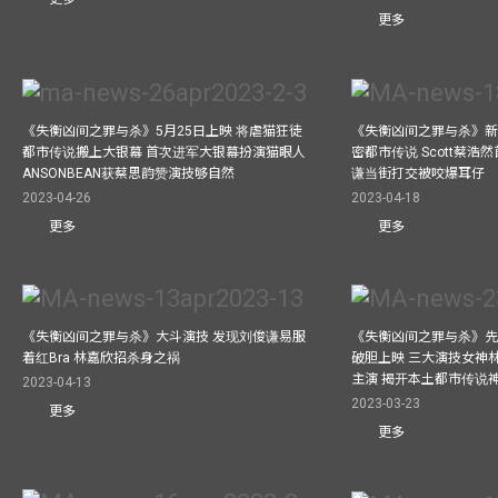
更多
《失衡凶间之罪与杀》5月25日上映 将虐猫狂徒
《失衡凶间之罪与杀》新人
都市传说搬上大银幕 首次进军大银幕扮演猫眼人
密都市传说 Scott蔡浩
ANSONBEAN获蔡思韵赞演技够自然
谦当街打交被咬爆耳仔
2023-04-26
2023-04-18
更多
更多
《失衡凶间之罪与杀》大斗演技 发现刘俊谦易服
《失衡凶间之罪与杀》先
着红Bra 林嘉欣招杀身之祸
破胆上映 三大演技女神
主演 揭开本土都市传说
2023-04-13
2023-03-23
更多
更多