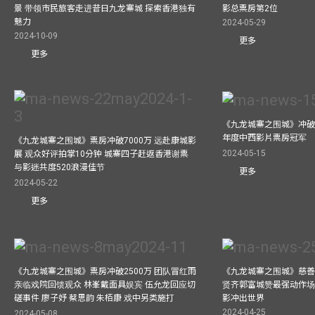
景 带领市民旅客走进昔日九龙寨城 探索香港独有
影总票房第2位
魅力
2024-05-29
2024-10-09
更多
更多
《九龙城寨之围城》冲破50
年度中西影片票房冠军
《九龙城寨之围城》票房冲破7000万 远赴康城影
2024-05-15
展 观众好评拍掌10分钟 城寨四子赶返香港谢票
与影迷共度520浪漫佳节
更多
2024-05-22
更多
《九龙城寨之围城》票房冲破2500万 团队冒红雨
《九龙城寨之围城》慈善
亲临戏院回馈观众 林峯戴面具娱宾 伍允龙回应切
贤齐郭富城赞最强动作场
磋事件 廖子妤 蔡思韵 朱栢康 戏中另类施打
影冲出世界
2024-04-25
2024-05-08