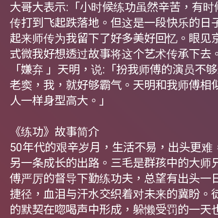
大哥大表示:「小时候练功虽然辛苦，有时
传打到飞起跌落地。但这是一段快乐的日
起来师传为我留下了好多美好回忆。眼见
式微我好想透过故事将这个艺术传承下去
「嫌弃 」天明，说:「扮我师傅的演员不
老窦，我，就好够霸气。天明和我师傅相
人一样身型高大。」
《练功》故事简介
50年代的艰辛岁月，生活不易，出头更难
另一条成长的出路。三毛是群孩中的大师
傅严厉的督导下勤练功夫，总望有出头一
捷径，血泪与汗水交织着对未来的冀盼。
的默契在唿喝声中形成，躲懒受罚的一天