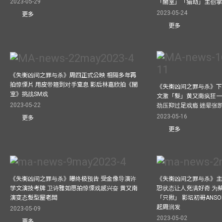
2023-05-29
「闇室」「猫劫」主创
2023-05-24
更多
更多
《失衡凶间之罪与杀》周四正式公映 相隔多年再
拍惊慄片 用皮带箍到对手窒息 影后林嘉欣拍《闇
《失衡凶间之罪与杀》下
室》挑战SM戏
文激「髮」黄又南疯狂一
2023-05-22
劲压抑过足戏瘾 迷晕张
2023-05-16
更多
更多
《失衡凶间之罪与杀》曝终极预告 受金像导演许
《失衡凶间之罪与杀》主
学文演技考牌 卫诗雅如愿拍惊慄戏感兴奋 黄又南
恐状态让人充满好奇 为
演变态髮型屋老闆
「只揪」 影坛初哥ANS
起周润发
2023-05-09
2023-05-02
更多