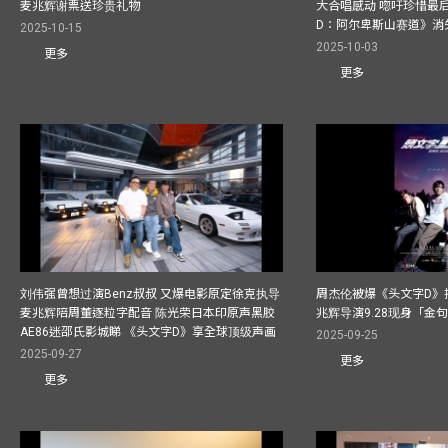
麦兆辉谢票送珍贵礼物
大合唱感动 唿吁珍惜最
D：阿尔卑斯山赛道》消
2025-10-15
2025-10-03
更多
更多
刘伟强曾想过演Benz叔叔 又爆电影原定徐克执导
周杰伦被爆《头文字D》揸
麦兆辉陪周董逐粒字配音 陈光荣日本印原声黑胶
兆辉导演9.28现身「金
AE86迷邵氏影城睇 《头文字D》享全球顶级声画
2025-09-25
2025-09-27
更多
更多