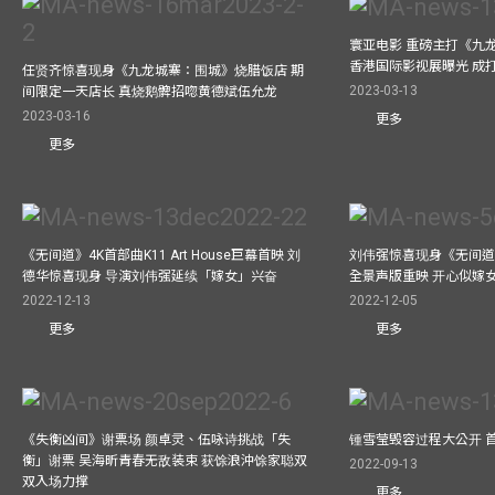
寰亚电影 重磅主打《九
香港国际影视展曝光 成
任贤齐惊喜现身《九龙城寨：围城》烧腊饭店 期
2023-03-13
间限定一天店长 真烧鹅髀招唿黄德斌伍允龙
2023-03-16
更多
更多
《无间道》4K首部曲K11 Art House巨幕首映 刘
刘伟强惊喜现身《无间道
德华惊喜现身 导演刘伟强延续「嫁女」兴奋
全景声版重映 开心似嫁
2022-12-13
2022-12-05
更多
更多
《失衡凶间》谢票场 颜卓灵、伍咏诗挑战「失
锺雪莹毁容过程大公开 
衡」谢票 吴海昕青春无敌装束 获馀浪沖馀家聪双
2022-09-13
双入场力撑
更多