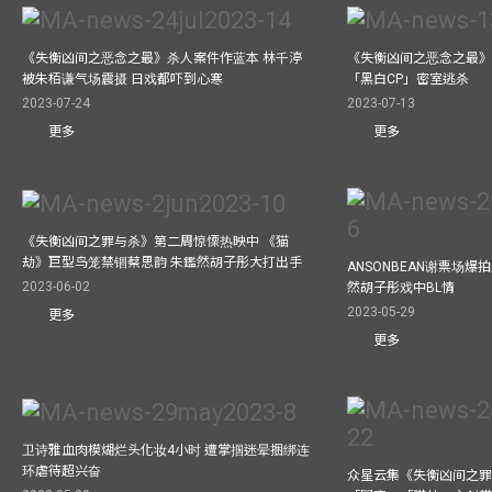
《失衡凶间之恶念之最》杀人案件作蓝本 林千渟
《失衡凶间之恶念之最》
被朱栢谦气场震摄 日戏都吓到心寒
「黑白CP」密室逃杀
2023-07-24
2023-07-13
更多
更多
《失衡凶间之罪与杀》第二周惊慄热映中 《猫
劫》巨型鸟笼禁锢蔡思韵 朱鑑然胡子彤大打出手
ANSONBEAN谢票场
2023-06-02
然胡子彤戏中BL情
2023-05-29
更多
更多
卫诗雅血肉模煳烂头化妆4小时 遭掌掴迷晕捆绑连
环虐待超兴奋
众星云集《失衡凶间之罪