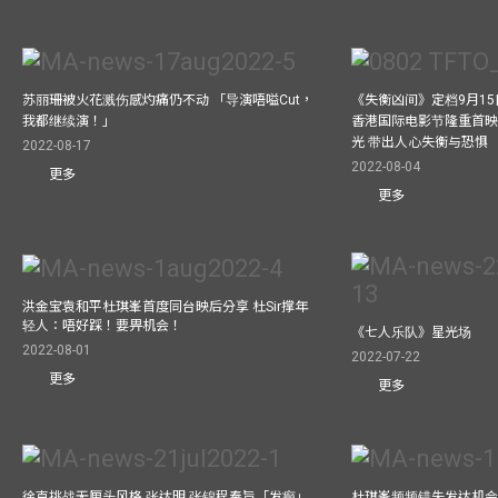
苏丽珊被火花溅伤感灼痛仍不动 「导演唔嗌Cut，
《失衡凶间》定档9月15
我都继续演！」
香港国际电影节隆重首映
光 带出人心失衡与恐惧
2022-08-17
2022-08-04
更多
更多
洪金宝袁和平杜琪峯首度同台映后分享 杜Sir撑年
轻人：唔好踩！要畀机会！
《七人乐队》星光场
2022-08-01
2022-07-22
更多
更多
徐克挑战无厘头风格 张达明 张锦程奉旨「发癫」
杜琪峯频频错失发达机会