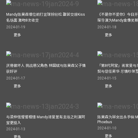
Mandy陈昊森埋位前打篮球扮轻松 甜苦交缠Kiss
《不是你不爱你》今日开
名场面 激吻8次收货
琛导演为Mandy金像奖
2024-01-19
2024-01-18
更多
更多
厌倦做坏人 挑战慈父角色 林国斌与陈昊森父子情
「第8代阿宝」蒋家旻与
获好评
契与信任昇华 尽情吵架
2024-01-17
2024-01-15
更多
更多
与梁仲恆惺惺相惜 Mandy谭旻萱有主场之利演阿
陈昊森为冧女出杀手锏 Ma
Phoebus
宝更投入
2024-01-10
2024-01-13
更多
更多