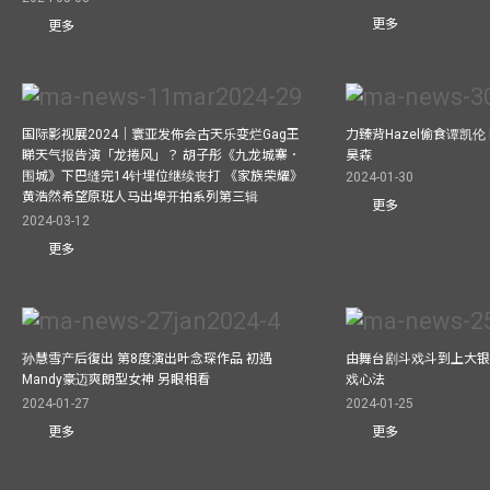
更多
更多
国际影视展2024｜寰亚发佈会古天乐变烂Gag王
力臻背Hazel偷食谭凯伦
睇天气报告演「龙捲风」？ 胡子彤《九龙城寨．
昊森
围城》下巴缝完14针埋位继续丧打 《家族荣耀》
2024-01-30
黄浩然希望原班人马出埠开拍系列第三辑
更多
2024-03-12
更多
孙慧雪产后復出 第8度演出叶念琛作品 初遇
由舞台剧斗戏斗到上大银
Mandy豪迈爽朗型女神 另眼相看
戏心法
2024-01-27
2024-01-25
更多
更多