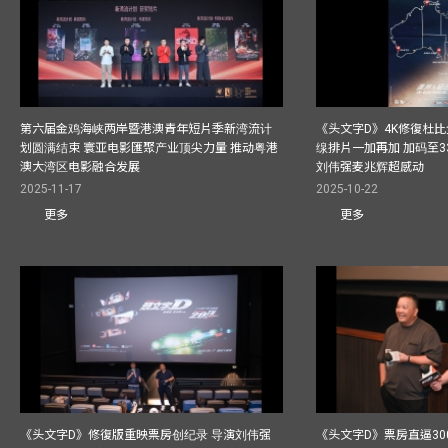
第六届金鸡海峡两岸暨港澳青年短片季新湾流计
《头文字D》4K修復杜比
划圆满结束 寰亚电影匯聚产业顶尖力量 推动粤港
缐排片一加再加 加码至3
澳大湾区电影融合发展
刘伟强麦兆辉超感动
2025-11-17
2025-10-22
更多
更多
《头文字D》修復版重映票房创纪录 导演刘伟强
《头文字D》票房直逼30