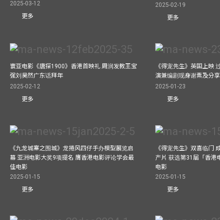
2025-03-12
2025-02-19
更多
更多
寰亚电影《唐探1900》香港首映礼 周润发教王宝
《得宠先生》英国上映 
强刘昊然广东话拜年
演兼编剧现身谢票及分享
2025-02-12
2025-01-23
更多
更多
《九龙城寨之围城》龙捲风四仔手办模型展览启
《得宠先生》双喜临门 成
幕 亚洲电影大奖9项提名 膺香港电影评论学会最
产片 获选第31届「香
佳电影
电影
2025-01-15
2025-01-15
更多
更多