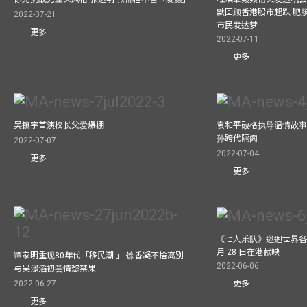
默回顾香港股市起跌 肥肠
2022-07-21
市民发达梦
更多
2022-07-11
更多
吴镇宇首演校长父爱爆棚
袁和平破格执导温情故事
孙跨代隔阂
2022-07-07
2022-07-04
更多
更多
《七人乐队》巡迴世界各
月 28 日在港献映
谭家明重现80年代「移民潮 」 馀香凝不捨离別
2022-06-06
与吴澋滔初尝情慾禁果
2022-06-27
更多
更多