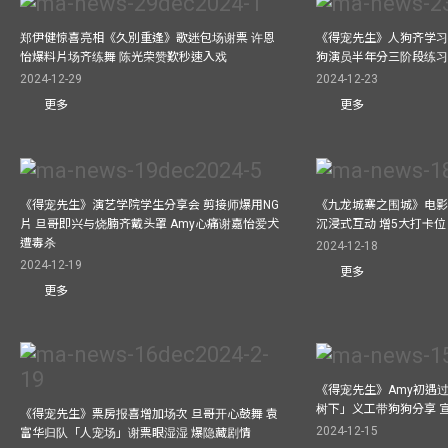
郑伊健惊喜亮相《久別重逢》歌迷包场谢票 许恩
《得宠先生》人狗齐学习 
怡爆料片场齐练舞 陈光荣赞歎秒速入戏
狗演员半年分三阶段练
2024-12-29
2024-12-23
更多
更多
《得宠先生》演艺学院学生分享会 剪接师爆用NG
《九龙城寨之围城》电影展
片 旦哥即兴与烧腩齐戴头罩 Amy心痛谢嘉怡爱犬
沉浸式互动 增5大打卡位
遭毒杀
2024-12-18
2024-12-19
更多
更多
《得宠先生》Amy初遇
树下」义工带狗狗分享 
《得宠先生》票房报喜增加场次 旦哥开心鼓舞 袁
2024-12-15
富华归队「人宠场」谢票眼湿湿 爆隐藏剧情