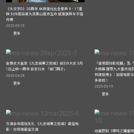
《头文字D》20周年 4K修復杜比全景声 9．17重
映 刘伟强自豪为漆黑山道添生命 感激飘移车手搵
命搏
2025-09-15
更多
金像奖大赢家《九龙城寨之围城》横扫9大奖 5月
「香港国际影视展」及
1日上映一周年 载誉归来 「城门再开」
大揭幕 匯聚九大重点项
林建岳博士：加强电影
2025-04-28
多商机！
更多
2025-03-19
更多
导演会年度颁奖礼 《九龙城寨之围城》最佳电
影、郑保瑞最佳导演
动画巨制《哪咤之魔童鬧