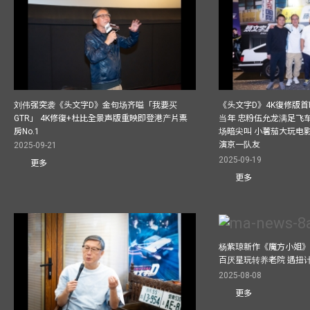
刘伟强突袭《头文字D》金句场齐嗌「我要买
《头文字D》4K復修版
GTR」 4K修復+杜比全景声版重映即登港产片票
当年 忠粉伍允龙满足飞
房No.1
场暗尖叫 小薯茄大玩电影
演京一队友
2025-09-21
2025-09-19
更多
更多
杨紫琼新作《魔方小姐》
百厌星玩转养老院 遇扭
2025-08-08
更多