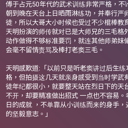
傅于占元50年代的武术训练非常严格，不
朝到晚在天台上日晒雨淋练功，并奉行严
徒，所以大哥大小时候也受过不少棍棒教
天明扮演的师传就对已是大师兄的三毛格
动作做得不够标准要罚，就连其他师弟妹
会毫不留情责骂及棒打老窦三毛。
天明感歎道:「以前只是听老窦讲过后生练
格，但拍摄这几天就亲身感受到当时学武
徒年纪都很小，就要整天站在烈日下的天
不开，却要精准做出招式 一点也不容易。
日的成就 ，不单靠从小训练而来的身手，
的坚毅意志。」