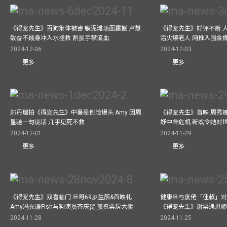
《得宠先生》百狗集体被害 躺泥滩场面震撼 卢慧
《得宠先生》好评不断 
敏奋不顾身冲入水拯救 割损手掌流血
活火爆老人 网推入围金
2024-12-06
2024-12-03
更多
更多
郑丹瑞拍《得宠先生》中暑晕倒险爆头 Amy 因周
《得宠先生》首映 周秀
星驰一句说话 几乎见死不救
妤中年危机 新戏令她对
2024-12-01
2024-11-29
更多
更多
《得宠先生》双喜临门 旦哥69岁生辰&首映礼
健康旦与废佬「佳叔」对
Amy冯允谦Fish与狗演员齐庆贺 预祝票房大卖
《得宠先生》谢票遇恩
2024-11-28
2024-11-25