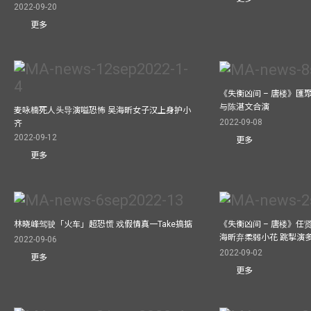
2022-09-20
更多
《失衡凶间 – 唐楼》匯
与陈湛文合演
麦咏楠死人头导演嗌恐怖 吴海昕女子汉上身护小
2022-09-08
齐
2022-09-12
更多
更多
林晓峰驾驶「火车」超恐慌 戏假情真一Take搞掂
《失衡凶间 – 唐楼》任
海昕弃柔弱小花 跳掣演
2022-09-06
2022-09-02
更多
更多