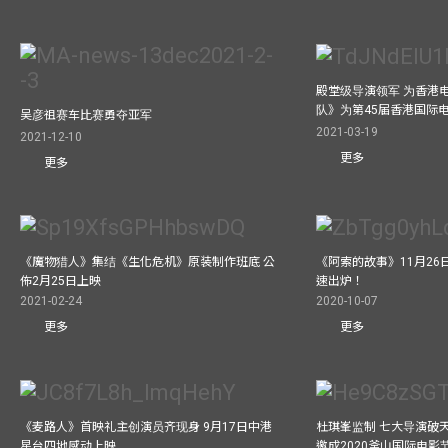
殿堂级导演领军 为香港
队》为第45届香港国际
吴彦祖赛车比赛勇夺亚军
2021-03-19
2021-12-10
更多
更多
《魔物猎人》集结《生化危机》原装制作班底 公
《阿索的故事》11月26日
佈2月25日上映
速出炉！
2021-02-24
2020-10-07
更多
更多
《麦路人》首映礼主创演员齐现身 9月17日中港
杜琪峯监制 七大导演破
星台四地感动上映
邀成2020釜山国际电影