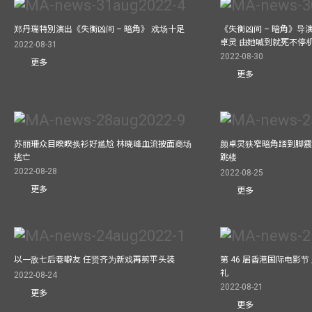
郑丹瑞特別演出《失衡凶间 – 暗角》 戏场十足
《失衡凶间 – 暗角》
卓灵 由她喊到就死不停
2022-08-31
2022-08-30
更多
更多
苏丽珊众目睽睽换衫好尴尬 林晓峰血流披面商场
颜卓灵狭窄暗角踎到脚震
逃亡
跳楼
2022-08-28
2022-08-25
更多
更多
以一敌七后巷噼友 任贤齐为新戏再剪平头装
第 46 届香港国际电影
礼
2022-08-24
2022-08-21
更多
更多