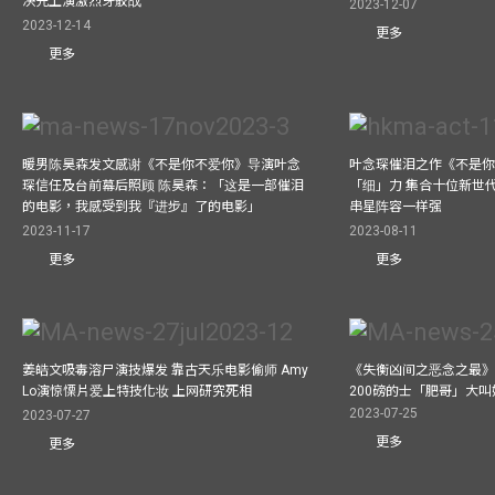
决先上演激烈牙骹战
2023-12-07
2023-12-14
更多
更多
暖男陈昊森发文感谢《不是你不爱你》导演叶念
叶念琛催泪之作《不是
琛信任及台前幕后照顾 陈昊森：「这是一部催泪
「细」力 集合十位新世代
的电影，我感受到我『进步』了的电影」
串星阵容一样强
2023-11-17
2023-08-11
更多
更多
姜皓文吸毒溶尸演技爆发 靠古天乐电影偷师 Amy
《失衡凶间之恶念之最》
Lo演惊慄片爱上特技化妆 上网研究死相
200磅的士「肥哥」大叫
2023-07-25
2023-07-27
更多
更多