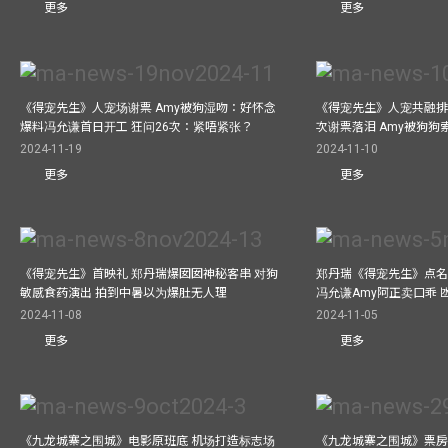
更多
更多
《得宠先生》人宠场谢票 Amy被狗湿吻：好怀念
《得宠先生》人宠共融排
爆料冯允谦首日开工 狂问26次：紧唔紧张？
次谢票落泪 Amy被狗狗
2024-11-19
2024-11-10
更多
更多
《得宠先生》首映礼 郑丹瑞爆囡囡神秘客串 对狗
郑丹瑞《得宠先生》点名
敏感食药演出 拍到中暑以为爆肚无人理
冯允谦Amy阿正卖口乖 
2024-11-08
2024-11-05
更多
更多
《九龙城寨之围城》电影原班底 机场打造标志场
《九龙城寨之围城》票房