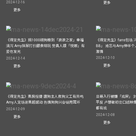
2024-12-16
更多
更多
《得宠先生》捐1000磅狗粮到「浪浪之家」幸福
《得宠先生》fans包场
满泻 Amy抹尿打扫餵食陪玩 赞真人版「悦娜」有
BB」 难忘与Amy伸半个
爱在发光
激情
2024-12-10
2024-12-14
更多
更多
《得宠先生》票房报捷 唐狗主人救狗义工有共鸣
旦哥入行被嫌「戏屎」 
Amy人宠场谢票超感动 热情狗狗兴奋锡甩耳环
平反 卢慧敏初尝口述映像
都有戏
2024-12-09
2024-12-08
更多
更多