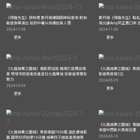
《得寵先生》首映禮 鄭丹瑞爆囡囡神秘客串 對狗
鄭丹瑞《得寵先生》點名
敏感食藥演出 拍到中暑以為爆肚無人理
馮允謙Amy阿正賣口乖 
2024-11-08
2024-11-05
更多
更多
《九龍城寨之圍城》電影原班底 機場打造標誌場
《九龍城寨之圍城》票房
景 帶領市民旅客走進昔日九龍寨城 探索香港獨有
影總票房第2位
魅力
2024-05-29
2024-10-09
更多
更多
《九龍城寨之圍城》衝破50
年度中西影片票房冠軍
《九龍城寨之圍城》票房衝破7000萬 遠赴康城影
2024-05-15
展 觀眾好評拍掌10分鐘 城寨四子趕返香港謝票