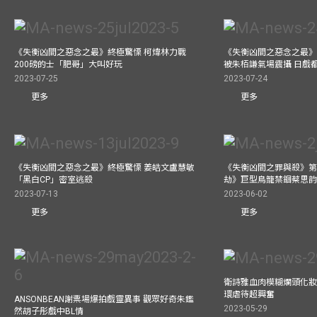
《失衡凶間之惡念之最》終極驚慄 柯煒林力戰
《失衡凶間之惡念之最》
200磅的士「肥哥」大叫好玩
被朱栢謙氣場震攝 日戲
2023-07-25
2023-07-24
更多
更多
《失衡凶間之惡念之最》終極驚慄 姜皓文盧慧敏
《失衡凶間之罪與殺》第
「黑白CP」密室逃殺
劫》巨型鳥籠禁錮蔡思韵
2023-07-13
2023-06-02
更多
更多
衛詩雅血肉模糊爛頭化妝
環虐待超興奮
ANSONBEAN謝票場爆拍戲靈異事 觀眾好奇朱鑑
2023-05-29
然胡子彤戲中BL情