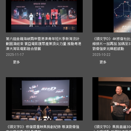
第六屆金雞海峽兩岸暨港澳青年短片季新灣流計
《頭文字D》4K修復杜比
劃圓滿結束 寰亞電影匯聚產業頂尖力量 推動粵港
線排片一加再加 加碼至3
澳大灣區電影融合發展
劉偉強麥兆輝超感動
2025-11-17
2025-10-22
更多
更多
《頭文字D》修復版重映票房創紀錄 導演劉偉強
《頭文字D》票房直逼30