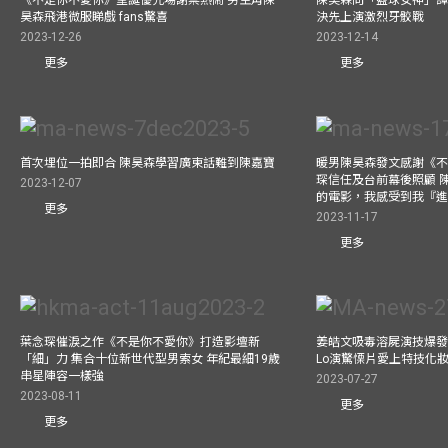
《不是你不愛你》聖誕優先場謝票熱鬧 男主角陳
陳昊森向「籃球女神」譚旻
昊森飛港微服睇戲 fans驚喜
決先上演激烈牙骹戰
2023-12-26
2023-12-14
更多
更多
首次埋位一拍即合 陳昊森學習廣東話難到陳嘉寶
暖男陳昊森發文感謝《
琛信任及台前幕後照顧 
2023-12-07
的電影，我感受到我『
更多
2023-11-17
更多
葉念琛催淚之作《不是你不愛你》打造影壇新
姜皓文吸毒溶屍演技爆發 
「細」力 集合十位新世代型男索女 年紀最細19歲
Lo演驚慄片愛上特技化妝
串星陣容一樣強
2023-07-27
2023-08-11
更多
更多