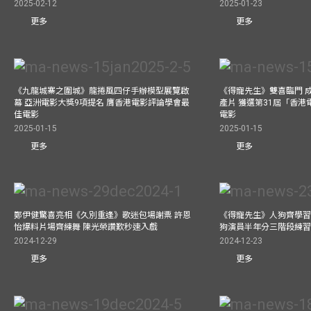
2025-02-12
2025-01-23
更多
更多
《九龍城寨之圍城》龍捲風四仔手辦模型展覽啟
《得寵先生》雙喜臨門 成
幕 亞洲電影大獎9項提名 膺香港電影評論學會最
產片 獲選第31屆「香
佳電影
電影
2025-01-15
2025-01-15
更多
更多
鄭伊健驚喜亮相《久別重逢》歌迷包場謝票 許恩
《得寵先生》人狗齊學習 
怡爆料片場齊練舞 陳光榮讚歎秒速入戲
狗演員半年分三階段練
2024-12-29
2024-12-23
更多
更多