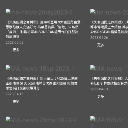
《失衡凶間之罪與殺》主海報登場 9大主要角色驚
《失衡凶間之罪與殺》5月
恐狀態讓人充滿好奇 為蔡思韵與「情敵」朱鑑然
都市傳說搬上大銀幕 首
「隻揪」 影壇初哥ANSONBEAN處男作拍打戲諗
ANSONBEAN獲蔡思韵
起周潤發
2023-04-26
2023-05-02
更多
更多
《失衡凶間之罪與殺》新人輩出 5月25日上映解
《失衡凶間之罪與殺》大
密都市傳說 Scott蔡浩然首次進軍大銀幕 與劉俊
著紅Bra 林嘉欣招殺身
謙當街打交被咬爆耳仔
2023-04-13
2023-04-18
更多
更多