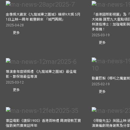
金像獎大贏家《九龍城寨之圍城》橫掃9大獎 5月
「香港國際影視展」及
1日上映一周年 載譽歸來 「城門再開」
大揭幕 匯聚九大重點項
林建岳博士：加強電影
2025-04-28
多商機！
更多
2025-03-19
更多
導演會年度頒獎禮 《九龍城寨之圍城》最佳電
影、鄭保瑞最佳導演
動畫巨製《哪吒之魔童鬧
2025-03-12
2025-02-19
更多
更多
寰亞電影《唐探1900》香港首映禮 周潤發教王寶
《得寵先生》英國上映 
強劉昊然廣東話拜年
演兼編劇現身謝票及分享