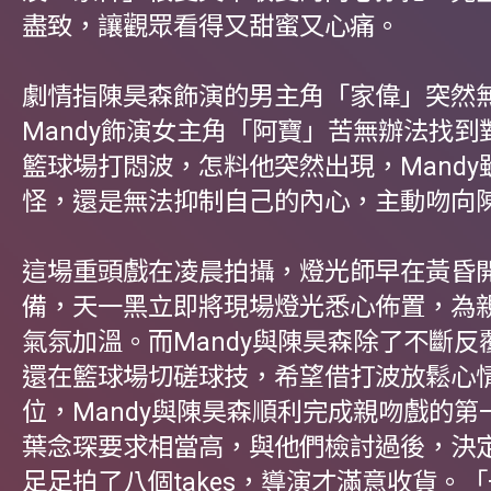
盡致，讓觀眾看得又甜蜜又心痛。
劇情指陳昊森飾演的男主角「家偉」突然
Mandy飾演女主角「阿寶」苦無辦法找到
籃球場打悶波，怎料他突然出現，Mandy
怪，還是無法抑制自己的內心，主動吻向
這場重頭戲在凌晨拍攝，燈光師早在黃昏
備，天一黑立即將現場燈光悉心佈置，為
氣氛加溫。而Mandy與陳昊森除了不斷反
還在籃球場切磋球技，希望借打波放鬆心
位，Mandy與陳昊森順利完成親吻戲的第一
葉念琛要求相當高，與他們檢討過後，決
足足拍了八個takes，導演才滿意收貨。