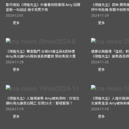
鄭丹瑞拍《得寵先生》中暑暈倒險爆頭 Amy 因周
《得寵先生》首映 周秀
星馳一句說話 幾乎見死不救
妤中年危機 新戲令她對
2024-12-01
2024-11-29
更多
更多
《得寵先生》雙喜臨門 旦哥69歲生辰&首映禮
健康旦與廢佬「佳叔」對
Amy馮允謙Fish與狗演員齊慶賀 預祝票房大賣
《得寵先生》謝票遇恩
2024-11-28
2024-11-25
更多
更多
《得寵先生》人寵場謝票 Amy被狗濕吻：好懷念
《得寵先生》人寵共融排
爆料馮允謙首日開工 狂問26次：緊唔緊張？
次謝票落淚 Amy被狗狗
2024-11-19
2024-11-10
更多
更多