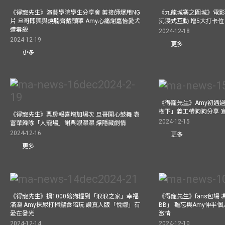
《得寵先生》演藝學院學生分享會 剪接師爆用NG
《九龍城寨之圍城》電影展
片 旦哥即興與燒腩齊戴頭罩 Amy心痛謝嘉怡愛犬
沉浸式互動 增5大打卡位
遭毒殺
2024-12-18
2024-12-19
更多
更多
《得寵先生》Amy初遇
樹下」義工帶狗狗分享 
《得寵先生》票房報喜增加場次 旦哥開心鼓舞 袁
2024-12-15
富華歸隊「人寵場」謝票眼濕濕 爆隱藏劇情
2024-12-16
更多
更多
《得寵先生》捐1000磅狗糧到「浪浪之家」幸福
《得寵先生》fans包場
滿瀉 Amy抹尿打掃餵食陪玩 讚真人版「悅娜」有
BB」 難忘與Amy伸半個
愛在發光
激情
2024-12-14
2024-12-10