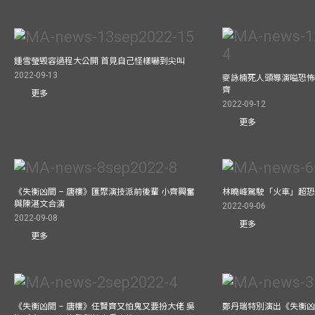
鍾雪瑩毁容過程大公開 首見自己怪樣嚇到尖叫
2022-09-13
麥詠楠死人頭導演嗌恐怖
齊
更多
2022-09-12
更多
《失衡凶間 – 唐樓》匯聚演技派前後輩 小齊興奮
林曉峰駕駛「火車」超恐慌
與陳湛文合演
2022-09-06
2022-09-08
更多
更多
《失衡凶間 – 唐樓》任賢齊又怕鬼又要扮大佬 吳
鄭丹瑞特別演出《失衡凶間