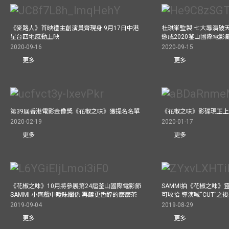
《麥路人》首映禮主創演員齊現身 9月17日中港
杜琪峯監製 七大導演破
星台四地感動上映
邀成2020釜山國際電影
2020-09-16
2020-09-15
更多
更多
第39屆香港電影金像獎《花椒之味》獲提名名單
《花椒之味》影碟現正
2020-02-19
2020-01-17
更多
更多
《花椒之味》10月將參展第24屆釜山國際電影節
SAMMI拍《花椒之味》
SAMMI 小齊戲中曖昧關係 再釀更香醇的麼麼茶
可收拾 導演喊“CUT”
2019-09-04
2019-08-29
更多
更多