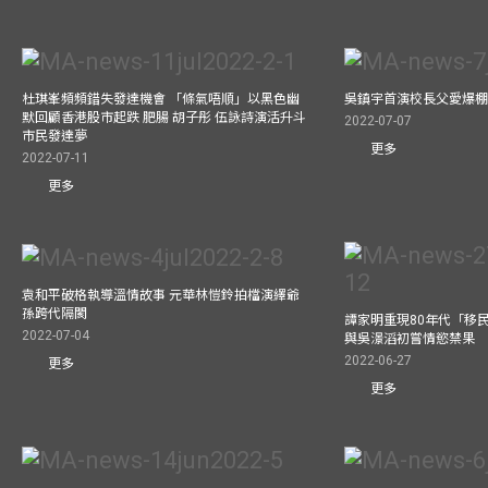
杜琪峯頻頻錯失發達機會 「條氣唔順」以黑色幽
吳鎮宇首演校長父愛爆
默回顧香港股市起跌 肥腸 胡子彤 伍詠詩演活升斗
2022-07-07
市民發達夢
更多
2022-07-11
更多
袁和平破格執導溫情故事 元華林愷鈴拍檔演繹爺
孫跨代隔閡
譚家明重現80年代「移民
2022-07-04
與吳澋滔初嘗情慾禁果
2022-06-27
更多
更多