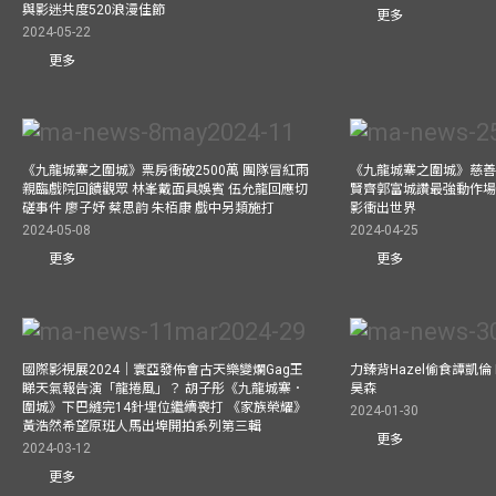
與影迷共度520浪漫佳節
更多
2024-05-22
更多
《九龍城寨之圍城》票房衝破2500萬 團隊冒紅雨
《九龍城寨之圍城》慈善
親臨戲院回饋觀眾 林峯戴面具娛賓 伍允龍回應切
賢齊郭富城讚最強動作場
磋事件 廖子妤 蔡思韵 朱栢康 戲中另類施打
影衝出世界
2024-05-08
2024-04-25
更多
更多
國際影視展2024｜寰亞發佈會古天樂變爛Gag王
力臻背Hazel偷食譚凱倫
睇天氣報告演「龍捲風」？ 胡子彤《九龍城寨．
昊森
圍城》下巴縫完14針埋位繼續喪打 《家族榮耀》
2024-01-30
黃浩然希望原班人馬出埠開拍系列第三輯
更多
2024-03-12
更多