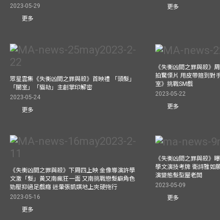
2023-05-29
更多
更多
《失衡凶間之罪與殺》周
拍驚慄片 用皮帶箍到對
眾星雲集《失衡凶間之罪與殺》首映禮 「頭髮」
室》挑戰SM戲
「闇室」「貓劫」主創掌印解密
2023-05-22
2023-05-24
更多
更多
《失衡凶間之罪與殺》曝
學文演技考牌 衛詩雅如
《失衡凶間之罪與殺》下周四上映 金像導演許學
演變態髮型屋老闆
文激「髮」黃又南瘋狂一面 又南挑戰戀髮癖角色
2023-05-09
勁壓抑過足戲癮 迷暈張凱娸地上夾硬拖行
2023-05-16
更多
更多