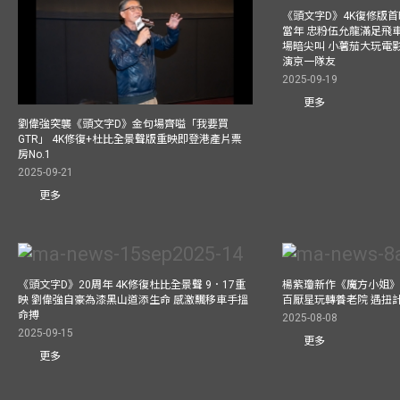
《頭文字D》4K復修版
當年 忠粉伍允龍滿足飛
場暗尖叫 小薯茄大玩電影
演京一隊友
2025-09-19
更多
劉偉強突襲《頭文字D》金句場齊嗌「我要買
GTR」 4K修復+杜比全景聲版重映即登港產片票
房No.1
2025-09-21
更多
《頭文字D》20周年 4K修復杜比全景聲 9．17重
楊紫瓊新作《魔方小姐》
映 劉偉強自豪為漆黑山道添生命 感激飄移車手搵
百厭星玩轉養老院 遇扭
命搏
2025-08-08
2025-09-15
更多
更多