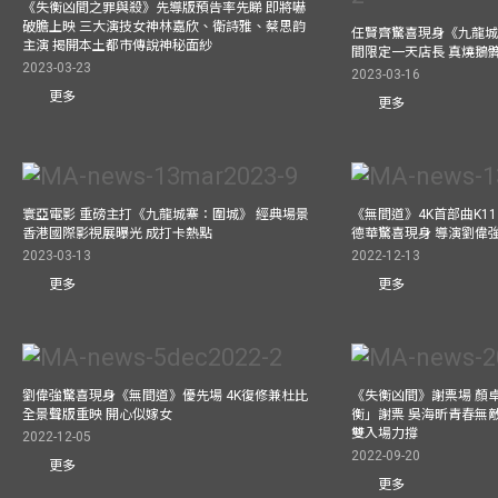
《失衡凶間之罪與殺》先導版預告率先睇 即將嚇
破膽上映 三大演技女神林嘉欣、衛詩雅、蔡思韵
任賢齊驚喜現身《九龍城
主演 揭開本土都市傳說神秘面紗
間限定一天店長 真燒鵝
2023-03-23
2023-03-16
更多
更多
寰亞電影 重磅主打《九龍城寨：圍城》 經典場景
《無間道》4K首部曲K11 A
香港國際影視展曝光 成打卡熱點
德華驚喜現身 導演劉偉
2023-03-13
2022-12-13
更多
更多
劉偉強驚喜現身《無間道》優先場 4K復修兼杜比
《失衡凶間》謝票場 顏
全景聲版重映 開心似嫁女
衡」謝票 吳海昕青春無
雙入場力撐
2022-12-05
2022-09-20
更多
更多