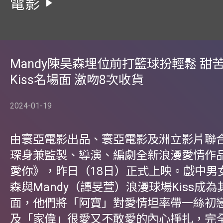
電影
Mandy陳昊森埋位前打籃球扮輕鬆 甜
Kiss名場面 激吻8次收貨
2024-01-19
由寰亞電影出品、寰亞電影及洲立影片聯
琛身兼監製、導演、編劇全新浪漫愛情作
愛你》，昨日（18日）正式上映。戲中男
森與Mandy（譚旻萱）浪漫球場Kiss成
面，他們將「阿寶」對愛情坦率帶一絲初
及「家偉」很愛又不敢愛的內心掙扎，完