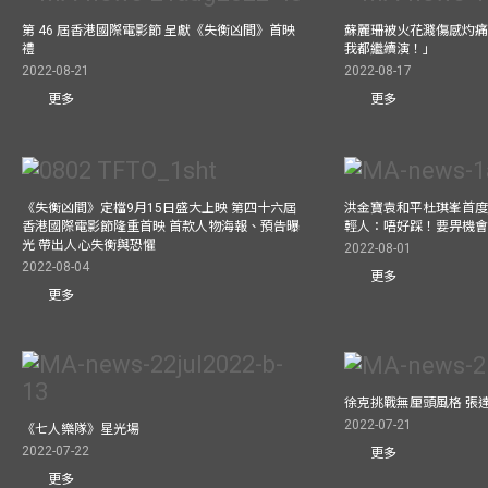
第 46 屆香港國際電影節 呈獻《失衡凶間》首映
蘇麗珊被火花濺傷感灼痛仍
禮
我都繼續演！」
2022-08-21
2022-08-17
更多
更多
《失衡凶間》定檔9月15日盛大上映 第四十六屆
洪金寶袁和平杜琪峯首度同
香港國際電影節隆重首映 首款人物海報、預告曝
輕人：唔好踩！要畀機
光 帶出人心失衡與恐懼
2022-08-01
2022-08-04
更多
更多
徐克挑戰無厘頭風格 張
2022-07-21
《七人樂隊》星光場
2022-07-22
更多
更多