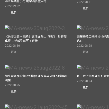
海昕棄柔弱小花 跳掣演多重人格
2022-08-31
2022-09-02
更多
更多
《失衡凶間 – 暗角》導演許業生「殘忍」對待顏
蘇麗珊眾目睽睽換衫好尷
卓靈 由她喊到就死不停機
逃亡
2022-08-30
2022-08-28
更多
更多
顏卓靈狹窄暗角踎到腳震 陳維諾半分鐘入戲爆喊
以一敵七後巷劈友 任賢
跳樓
2022-08-24
2022-08-25
更多
更多