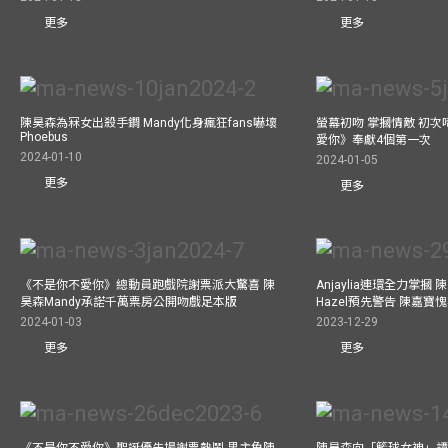
更多
更多
陳昊森為冧女出殺手鐧 Mandy化身瘋狂fans嚇壞
螢幕初吻 掌摑情敵 初次
Phoebus
愛你》奉獻4個第一次
2024-01-10
2024-01-05
更多
更多
《不是你不愛你》總動員跑戲院謝票派大驚喜 陳
Anjaylia連環全力掌摑
昊森Mandy承諾千萬票房公開吻戲足本版
Hazel預先警告 陳嘉寶
2024-01-03
2023-12-29
更多
更多