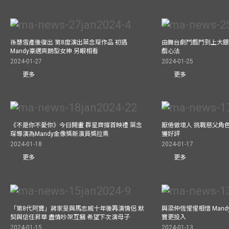
孫慧雪產後復出 第8度演出葉念琛作品 初遇
由舞台劇鬥戲鬥到上大銀
Mandy豪邁爽朗型女神 另眼相看
戲心法
2024-01-27
2024-01-25
更多
更多
《不是你不愛你》今日開畫 群星齊撐首映禮 葉念
厭倦做壞人 挑戰慈父角
琛導演為Mandy金像獎新演員獎拉票
獲好評
2024-01-18
2024-01-17
更多
更多
「第8代阿寶」蔣家旻與馬志威十年後再演情侶 默
與梁仲恆惺惺相惜 Man
契與信任昇華 盡情吵架互摑 希望下次演母子
寶更投入
2024-01-15
2024-01-13