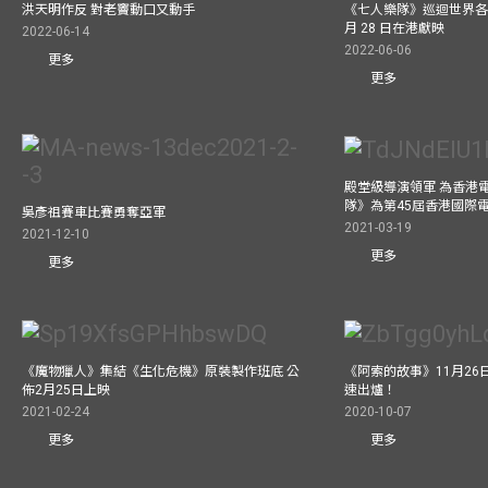
洪天明作反 對老竇動口又動手
《七人樂隊》巡迴世界各
月 28 日在港獻映
2022-06-14
2022-06-06
更多
更多
殿堂級導演領軍 為香港
隊》為第45屆香港國際
吳彥祖賽車比賽勇奪亞軍
2021-03-19
2021-12-10
更多
更多
《魔物獵人》集結《生化危機》原裝製作班底 公
《阿索的故事》11月26日
佈2月25日上映
速出爐！
2021-02-24
2020-10-07
更多
更多