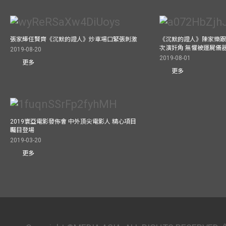
張家輝任賢齊《沉默的證人》炒車場口緊張刺激
《沉默的證人》陳家樂跟
次演奸角 無懼被運屍儀
2019-08-20
2019-08-01
更多
更多
2019寰亞電影發佈會 中外頂尖電影人 精心項目
矚目登場
2019-03-20
更多