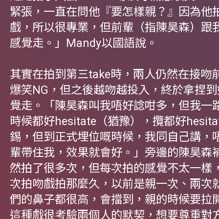
緊張，一直在問他『要怎樣親？』因為他
戲，所以很專業，但前輩（指陳昊森）跟
感覺走。」Mandy以國語說。
其實在拍到第三take時，兩人仍然在接吻
爆笑NG，但之後越吻越投入，終於拿捏到
覺走。「陳昊森叫我唔好諗咁多，但我一
時候都好hesitate（猶豫），攬都好hesit
錫，但到正式埋位嘅時候，我同自己講，
輩帶住我，效果就會好。」旁邊的陳昊森
然拍了很多次，但每次拍的感覺不太一樣
次拍吻戲拍那麼久，以前是親一次、兩次就
們的鼻子都很高，會擋到，親的時候要拉
這種戲很考驗兩個人的默契，想要尊重對