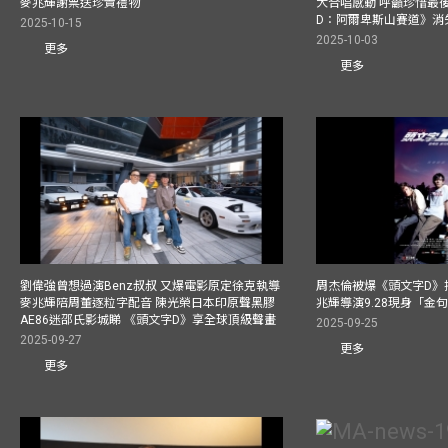
麥兆輝謝票送珍貴禮物
大合唱感動 呼籲珍惜最
D：阿爾卑斯山賽道》消
2025-10-15
2025-10-03
更多
更多
劉偉強曾想過演Benz叔叔 又爆電影原定徐克執導
周杰倫被爆《頭文字D》揸
麥兆輝陪周董逐粒字配音 陳光榮日本印原聲黑膠
兆輝導演9.28現身「金
AE86迷邵氏影城睇 《頭文字D》享全球頂級聲畫
2025-09-25
2025-09-27
更多
更多