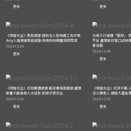
更多
更多
《得寵先生》票房報捷 唐狗主人救狗義工有共鳴
旦哥入行被嫌「戲屎」 
Amy人寵場謝票超感動 熱情狗狗興奮錫甩耳環
平反 盧慧敏初嘗口述映像
都有戲
2024-12-09
2024-12-08
更多
更多
《得寵先生》百狗集體被害 躺泥灘場面震撼 盧慧
《得寵先生》好評不斷 
敏奮不顧身衝入水拯救 割損手掌流血
活火爆老人 網推入圍金
2024-12-06
2024-12-03
更多
更多