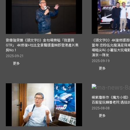
劉偉強突襲《頭文字D》金句場齊嗌「我要買
《頭文字D》4K復修版
GTR」 4K修復+杜比全景聲版重映即登港產片票
當年 忠粉伍允龍滿足飛
房No.1
場暗尖叫 小薯茄大玩電影
演京一隊友
2025-09-21
2025-09-19
更多
更多
楊紫瓊新作《魔方小姐》
百厭星玩轉養老院 遇扭
2025-08-08
更多