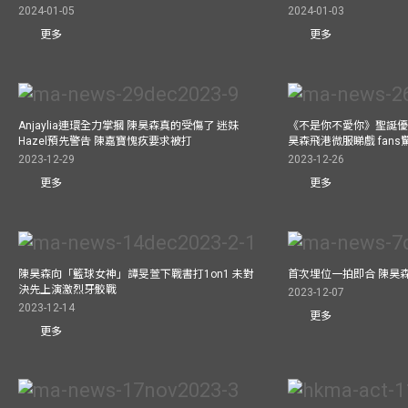
2024-01-05
2024-01-03
更多
更多
Anjaylia連環全力掌摑 陳昊森真的受傷了 迷妹
《不是你不愛你》聖誕優
Hazel預先警告 陳嘉寶愧疚要求被打
昊森飛港微服睇戲 fans
2023-12-29
2023-12-26
更多
更多
陳昊森向「籃球女神」譚旻萱下戰書打1on1 未對
首次埋位一拍即合 陳昊
決先上演激烈牙骹戰
2023-12-07
2023-12-14
更多
更多