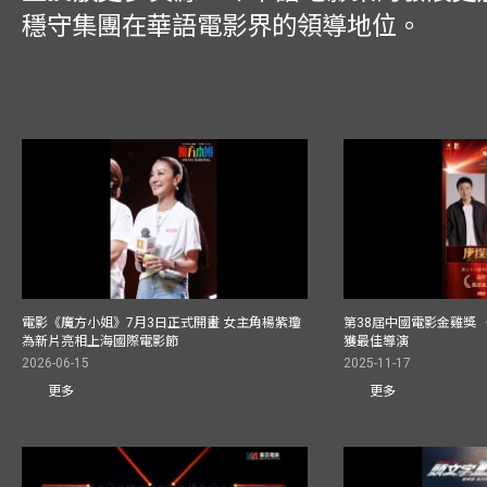
穩守集團在華語電影界的領導地位。
電影《魔方小姐》7月3日正式開畫 女主角楊紫瓊
第38屆中國電影金雞獎 
為新片亮相上海國際電影節
獲最佳導演
2026-06-15
2025-11-17
更多
更多