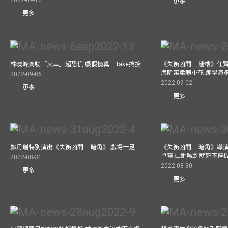
2022-09-12
更多
更多
林曉峰駕駛「火車」超恐慌 戲假情真一Take搞掂
《失衡凶間 – 唐樓》任
海昕棄柔弱小花 跳掣演
2022-09-06
2022-09-02
更多
更多
鄭丹瑞特別演出《失衡凶間 – 暗角》 戲場十足
《失衡凶間 – 暗角》
卓靈 由她喊到就死不停
2022-08-31
2022-08-30
更多
更多