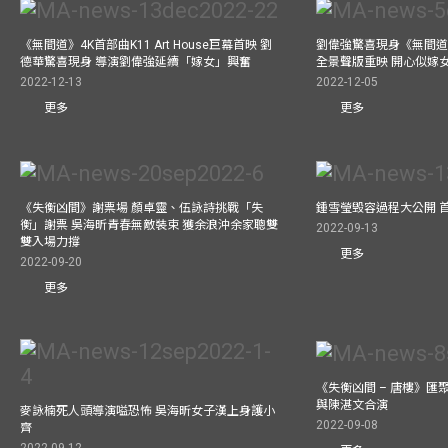
《無間道》4K首部曲K11 Art House巨幕首映 劉
劉偉強驚喜現身《無間道
德華驚喜現身 導演劉偉強延續「嫁女」興奮
全景聲版重映 開心似嫁
2022-12-13
2022-12-05
更多
更多
《失衡凶間》謝票場 顏卓靈、伍詠詩挑戰「失
鍾雪瑩毁容過程大公開 
衡」謝票 吳海昕青春無敵裝束 獲余浪沖余家聰雙
2022-09-13
雙入場力撐
更多
2022-09-20
更多
《失衡凶間 – 唐樓》匯
與陳湛文合演
麥詠楠死人頭導演嗌恐怖 吳海昕女子漢上身護小
2022-09-08
齊