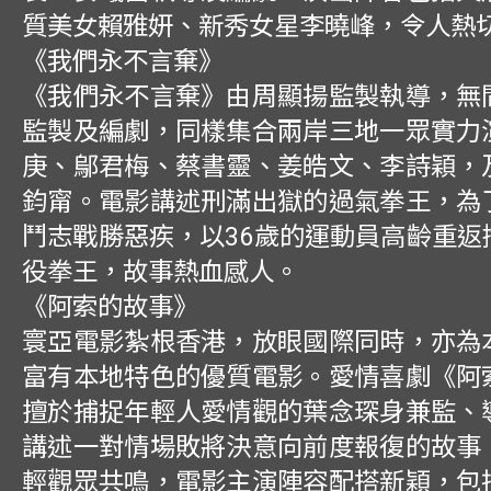
質美女賴雅妍、新秀女星李曉峰，令人熱
《我們永不言棄》
《我們永不言棄》由周顯揚監製執導，無
監製及編劇，同樣集合兩岸三地一眾實力
庚、鄔君梅、蔡書靈、姜皓文、李詩穎，
鈞甯。電影講述刑滿出獄的過氣拳王，為
鬥志戰勝惡疾，以36歲的運動員高齡重返
役拳王，故事熱血感人。
《阿索的故事》
寰亞電影紮根香港，放眼國際同時，亦為
富有本地特色的優質電影。愛情喜劇《阿
擅於捕捉年輕人愛情觀的葉念琛身兼監、
講述一對情場敗將決意向前度報復的故事
輕觀眾共鳴，電影主演陣容配搭新穎，包