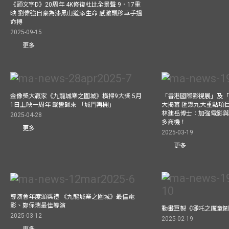
《頭文字D》20周年 4K修復杜比全景聲 9．17重
映 劉偉強自豪為漆黑山道添生命 感激飄移車手搵
命搏
2025-09-15
更多
金像獎大贏家《九龍城寨之圍城》橫掃9大獎 5月
「香港國際影視展」及
1日上映一周年 載譽歸來 「城門再開」
大揭幕 匯聚九大重點項
林建岳博士：加強電影
2025-04-28
多商機！
更多
2025-03-19
更多
導演會年度頒獎禮 《九龍城寨之圍城》最佳電
影、鄭保瑞最佳導演
動畫巨製《哪吒之魔童鬧
2025-03-12
2025-02-19
更多