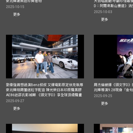
麥兆輝謝票送珍貴禮物
大合唱感動 呼籲珍惜最
D：阿爾卑斯山賽道》消
2025-10-15
2025-10-03
更多
更多
劉偉強曾想過演Benz叔叔 又爆電影原定徐克執導
周杰倫被爆《頭文字D》揸
麥兆輝陪周董逐粒字配音 陳光榮日本印原聲黑膠
兆輝導演9.28現身「金
AE86迷邵氏影城睇 《頭文字D》享全球頂級聲畫
2025-09-25
2025-09-27
更多
更多