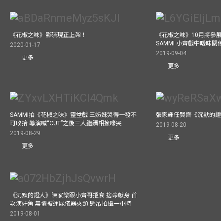
《花椒之味》影碟現正上架！
《花椒之味》10月將參
SAMMI 小齊戲中曖昧
2020-01-17
2019-09-04
更多
更多
SAMMI拍《花椒之味》靈堂戲 三姊妹哭得一發不
張家輝任賢齊《沉默的
可收拾 導演喊“CUT”之後三人繼續相擁嚎哭
2019-08-20
2019-08-29
更多
更多
《沉默的證人》陳家樂跟小齊哥搵食 捨命獻身 首
次演奸角 無懼被運屍儀器夾頸 懸吊拍攝一小時
2019-08-01