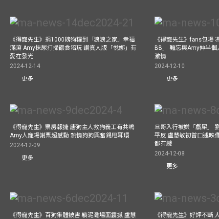
《得寵先生》捐1000磅狗糧到「浪浪之家」幸福
《得寵先生》fans包場
滿瀉 Amy抹尿打掃餵食陪玩 讚真人版「悅娜」有
BB」 難忘與Amy伸半個
愛在發光
激情
2024-12-14
2024-12-10
更多
更多
《得寵先生》票房報捷 唐狗主人救狗義工有共鳴
旦哥入行被嫌「戲屎」 
Amy人寵場謝票超感動 熱情狗狗興奮錫甩耳環
平反 盧慧敏初嘗口述映像
都有戲
2024-12-09
2024-12-08
更多
更多
《得寵先生》百狗集體被害 躺泥灘場面震撼 盧慧
《得寵先生》好評不斷 