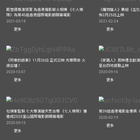
殿堂級導演領軍 為香港電影薪火相傳 《七人樂
《魔物獵人》集結《生化
隊》為第45屆香港國際電影節開幕電影
佈2月25日上映
2021-03-19
2021-02-24
更多
更多
《阿索的故事》11月26日 正式公映 先導預告 火
《麥路人》首映禮主創演員
速出爐！
星台四地感動上映
2020-10-07
2020-09-16
更多
更多
杜琪峯監製 七大導演破天荒合導 《七人樂隊》獲
第39屆香港電影金像獎
邀成2020釜山國際電影節開幕電影
2020-02-19
2020-09-15
更多
更多