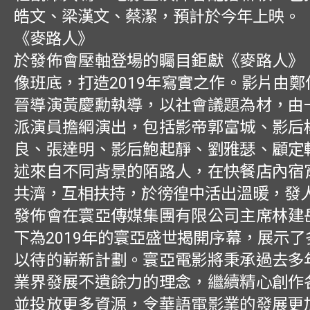
皓文、梁漢文、蔡潔，預計於今年上映。
《麥路人》
於發佈會壓軸登場的矚目鉅獻《麥路人》
像班底，打造2019年寫實之作。影片由
晉導演黃慶勳執導，以社會議題為材，由
派演員擔綱演出，包括影帝郭富城、影后
良、張達明、影后鮑起靜、劉雅瑟、顧定
述來自不同背景的陌路人，在快餐店內宿
共濟，互相扶持，於徬徨中活出溫暖，發
發佈會在寰亞傳媒集團有限公司主席林建
下為2019年的寰亞盛世揭開序幕，展示
以待的嶄新計劃。寰亞電影將秉承過去多
業界發展不遺餘力的理念，繼續精心創作
並投放更多資源，令華語電影業的發展更