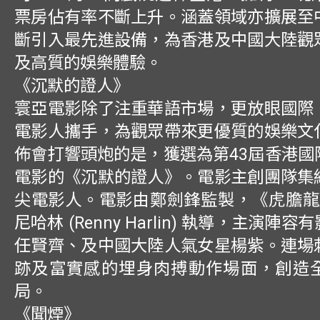
票房佔有率不斷上升。涵蓋領域亦擴展至
斷引入最先進設備，為香港及中國大陸觀
及高質的娛樂體驗。
《沉默的證人》
寰亞電影除了注重華語市場，更放眼國際
電影人攜手，為觀眾帶來更優質的娛樂文
佈會打響頭炮的是，獲選為第43屆香港國
電影的《沉默的證人》。電影主創團隊集
尖電影人。電影由鄭劍鋒監製，《虎膽龍
尼哈林 (Renny Harlin) 執導，主演陣
任賢齊、及中國大陸人氣女星楊紫。連場
跡及富實感的埋身肉搏動作場面，創造
局。
《聞煙》