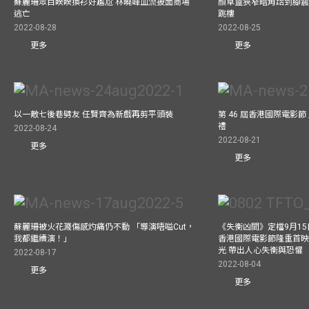
蘇麗珊眾目睽睽換衫好尷尬 林曉峰血流披面商場
顏卓靈狹窄暗角踎到腳震
逃亡
跳樓
2022-08-28
2022-08-25
更多
更多
以一敵七後巷劈友 任賢齊為新戲再剪平頭裝
第 46 屆香港國際電影
禮
2022-08-24
2022-08-21
更多
更多
蘇麗珊被火花濺傷感灼痛仍不動 「導演唔嗌Cut，
《失衡凶間》定檔9月15
我都繼續演！」
香港國際電影節隆重首映
光 帶出人心失衡與恐懼
2022-08-17
2022-08-04
更多
更多