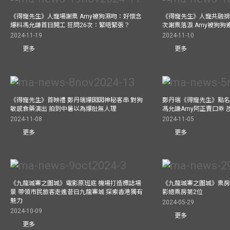
《得寵先生》人寵場謝票 Amy被狗濕吻：好懷念
《得寵先生》人寵共融排
爆料馮允謙首日開工 狂問26次：緊唔緊張？
次謝票落淚 Amy被狗狗
2024-11-19
2024-11-10
更多
更多
《得寵先生》首映禮 鄭丹瑞爆囡囡神秘客串 對狗
鄭丹瑞《得寵先生》點名
敏感食藥演出 拍到中暑以為爆肚無人理
馮允謙Amy阿正賣口乖 
2024-11-08
2024-11-05
更多
更多
《九龍城寨之圍城》電影原班底 機場打造標誌場
《九龍城寨之圍城》票房
景 帶領市民旅客走進昔日九龍寨城 探索香港獨有
影總票房第2位
魅力
2024-05-29
2024-10-09
更多
更多