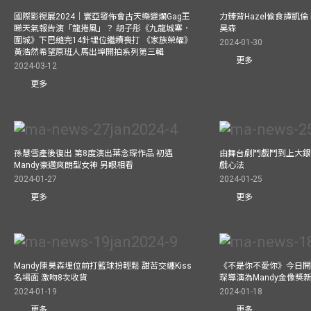
國際影視展2024｜寰亞發佈會古天樂變爛Gag王
力臻背Hazel偷食譚凱倫
睇天氣報告演「龍捲風」？ 胡子彤《九龍城寨．
昊森
圍城》下巴縫完14針埋位繼續喪打 《家族榮耀》
2024-01-30
黃浩然希望原班人馬出埠開拍系列第三輯
更多
2024-03-12
更多
孫慧雪產後復出 第8度演出葉念琛作品 初遇
由舞台劇鬥戲鬥到上大銀
Mandy豪邁爽朗型女神 另眼相看
戲心法
2024-01-27
2024-01-25
更多
更多
Mandy陳昊森埋位前打籃球扮輕鬆 甜苦交纏Kiss
《不是你不愛你》今日開
名場面 激吻8次收貨
琛導演為Mandy金像獎
2024-01-19
2024-01-18
更多
更多