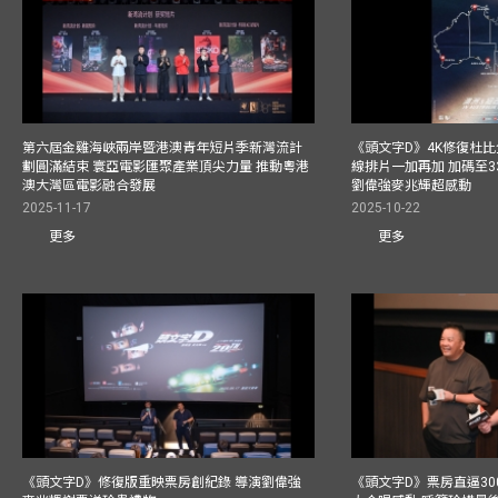
第六屆金雞海峽兩岸暨港澳青年短片季新灣流計
《頭文字D》4K修復杜比
劃圓滿結束 寰亞電影匯聚產業頂尖力量 推動粵港
線排片一加再加 加碼至3
澳大灣區電影融合發展
劉偉強麥兆輝超感動
2025-11-17
2025-10-22
更多
更多
《頭文字D》修復版重映票房創紀錄 導演劉偉強
《頭文字D》票房直逼30