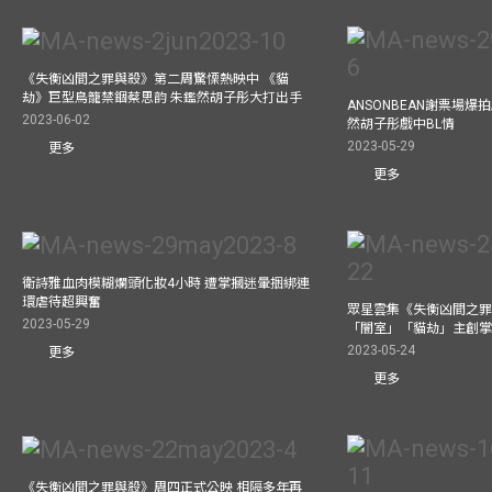
《失衡凶間之罪與殺》第二周驚慄熱映中 《貓
劫》巨型鳥籠禁錮蔡思韵 朱鑑然胡子彤大打出手
ANSONBEAN謝票場
2023-06-02
然胡子彤戲中BL情
2023-05-29
更多
更多
衛詩雅血肉模糊爛頭化妝4小時 遭掌摑迷暈捆綁連
環虐待超興奮
眾星雲集《失衡凶間之罪
2023-05-29
「闇室」「貓劫」主創
2023-05-24
更多
更多
《失衡凶間之罪與殺》周四正式公映 相隔多年再