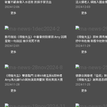
敏奮不顧身衝入水拯救 割損手掌流血
活火爆老人 網推入圍金
2024-12-06
2024-12-03
更多
更多
鄭丹瑞拍《得寵先生》中暑暈倒險爆頭 Amy 因周
《得寵先生》首映 周秀
星馳一句說話 幾乎見死不救
妤中年危機 新戲令她對
2024-12-01
2024-11-29
更多
更多
《得寵先生》雙喜臨門 旦哥69歲生辰&首映禮
健康旦與廢佬「佳叔」對
Amy馮允謙Fish與狗演員齊慶賀 預祝票房大賣
《得寵先生》謝票遇恩
2024-11-28
2024-11-25
更多
更多