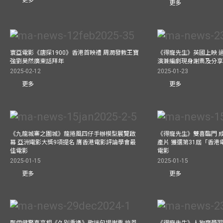
更多
寰亞電影《唐探1900》香港首映禮 周潤發教王寶
《得寵先生》英國上映 
強劉昊然廣東話拜年
演兼編劇現身謝票及分享
2025-02-12
2025-01-23
更多
更多
《九龍城寨之圍城》龍捲風四仔手辦模型展覽啟
《得寵先生》雙喜臨門 成
幕 亞洲電影大獎9項提名 膺香港電影評論學會最
產片 獲選第31屆「香
佳電影
電影
2025-01-15
2025-01-15
更多
更多