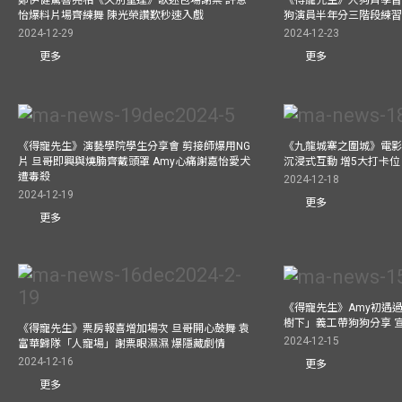
鄭伊健驚喜亮相《久別重逢》歌迷包場謝票 許恩
《得寵先生》人狗齊學習 
怡爆料片場齊練舞 陳光榮讚歎秒速入戲
狗演員半年分三階段練
2024-12-29
2024-12-23
更多
更多
《得寵先生》演藝學院學生分享會 剪接師爆用NG
《九龍城寨之圍城》電影展
片 旦哥即興與燒腩齊戴頭罩 Amy心痛謝嘉怡愛犬
沉浸式互動 增5大打卡位
遭毒殺
2024-12-18
2024-12-19
更多
更多
《得寵先生》Amy初遇
樹下」義工帶狗狗分享 
《得寵先生》票房報喜增加場次 旦哥開心鼓舞 袁
2024-12-15
富華歸隊「人寵場」謝票眼濕濕 爆隱藏劇情
2024-12-16
更多
更多