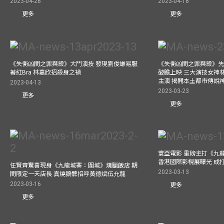
2023-04-26
2023-04-18
更多
更多
《失衡凶間之罪與殺》大鬥演技 發現劉俊謙易服
《失衡凶間之罪與殺》先
著紅Bra 林嘉欣招殺身之禍
破膽上映 三大演技女神
主演 揭開本土都市傳說
2023-04-13
2023-03-23
更多
更多
寰亞電影 重磅主打《九
香港國際影視展曝光 成
任賢齊驚喜現身《九龍城寨：圍城》燒臘飯店 期
2023-03-13
間限定一天店長 真燒鵝髀招呼黃德斌伍允龍
2023-03-16
更多
更多