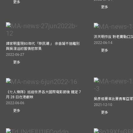
更多
更多
洪天明作反 對老竇動口
2022-06-14
譚家明重現80年代「移民潮 」 余香凝不捨離別
與吳澋滔初嘗情慾禁果
更多
2022-06-27
更多
《七人樂隊》巡迴世界各大國際電影節後 鐵定 7
月 28 日在港獻映
吳彥祖賽車比賽勇奪亞
2022-06-06
2021-12-10
更多
更多