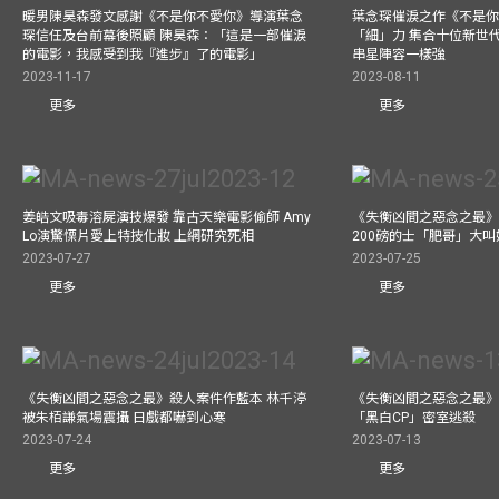
暖男陳昊森發文感謝《不是你不愛你》導演葉念
葉念琛催淚之作《不是
琛信任及台前幕後照顧 陳昊森：「這是一部催淚
「細」力 集合十位新世代
的電影，我感受到我『進步』了的電影」
串星陣容一樣強
2023-11-17
2023-08-11
更多
更多
姜皓文吸毒溶屍演技爆發 靠古天樂電影偷師 Amy
《失衡凶間之惡念之最》
Lo演驚慄片愛上特技化妝 上網研究死相
200磅的士「肥哥」大叫
2023-07-27
2023-07-25
更多
更多
《失衡凶間之惡念之最》殺人案件作藍本 林千渟
《失衡凶間之惡念之最》
被朱栢謙氣場震攝 日戲都嚇到心寒
「黑白CP」密室逃殺
2023-07-24
2023-07-13
更多
更多