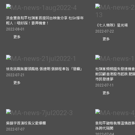
洪金寶袁和平杜琪峯首度同台映後分享 杜Sir撐年
輕人：唔好踩！要畀機會！
《七人樂隊》星光場
2022-08-01
2022-07-22
更多
更多
徐克挑戰無厘頭風格 張達明 張錦程奉旨「發癲」
杜琪峯頻頻錯失發達機會
默回顧香港股市起跌 肥腸
2022-07-21
市民發達夢
更多
2022-07-11
更多
吳鎮宇首演校長父愛爆棚
袁和平破格執導溫情故事
孫跨代隔閡
2022-07-07
2022-07-04