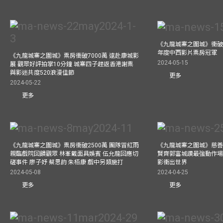
《九龍城寨之圍城》衝破50
年度中西影片票房冠軍
《九龍城寨之圍城》票房衝破7000萬 遠赴康城影
2024-05-15
展 觀眾好評拍掌10分鐘 城寨四子趕返香港謝票
與影迷共度520浪漫佳節
更多
2024-05-22
更多
《九龍城寨之圍城》票房衝破2500萬 團隊冒紅雨
《九龍城寨之圍城》慈善
親臨戲院回饋觀眾 林峯戴面具娛賓 伍允龍回應切
賢齊郭富城讚最強動作場
磋事件 廖子妤 蔡思韵 朱栢康 戲中另類施打
影衝出世界
2024-05-08
2024-04-25
更多
更多