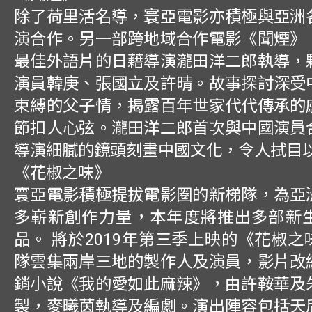
除了荷里活名導，寰亞電影亦積極與亞洲
演合作。另一部跨地域合作電影《聞煙》
最佳外語片的日藉導演瀧田洋二郎執導，
演員韓庚、張國立及許晴。故事探討深受
束縛的父子情，揭露百年世家代代傳承的
節扣人心弦。瀧田洋二郎首次與中國演員
導演細膩的鏡頭刻畫中國文化，令人拭目
《花椒之味》
寰亞電影積極提拔電影圈的新梯隊，為亞
多嶄新創作力量，本年度將推出多部新
品。 將於2019年第三季上映的《花椒
隊雲集兩岸三地的製作人及演員，影片改
銷小說《我的愛如此麻辣》，由許鞍華及
製，麥曦茵執導及編劇。演出陣容包括天