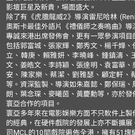
影壇巨星及新貴，場面盛大。
除了有《虎膽龍威2》導演雷尼哈林 (Renny H
奧斯卡最佳外語片《禮儀師之奏鳴曲》導
專誠來港出席發佈會，更有一眾參演項目
包括郭富城、張家輝、鄭秀文、楊千嬅、
立、韓庚、賴雅妍、李曉峰、鍾鎮濤、
文、姜皓文、李詩穎、張達明、袁富華、
安、陳家樂、蔡潔、劉雅瑟、顧定軒、
等。資深監製、導演如朱嘉懿、鄭保瑞、
朗、葉念琛、麥曦茵、黃慶勳等，亦於發
寰亞合作的項目。
寰亞多年來在電影娛樂方面不只軟件上製
的經典，在硬件戲院的發展上亦不斷擴展
司MCL的10間戲院遍佈全港，擁有51