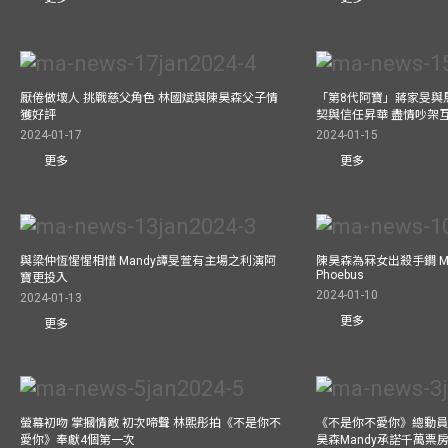
厭倦做壞人 挑戰慈父角色 林國斌與陳昊森父子情
「第8代阿寶」蔣家旻與
獲好評
契與信任昇華 盡情吵架
2024-01-17
2024-01-15
更多
更多
與梁仲恆惺惺相惜 Mandy譚旻萱有主場之利演阿
陳昊森為冧女出殺手鐧 Ma
Phoebus
寶更投入
2024-01-10
2024-01-13
更多
更多
螢幕初吻 掌摑情敵 初次啼聲 林熙彤拍《不是你不
《不是你不愛你》總動員
愛你》奉獻4個第一次
昊森Mandy承諾千萬票