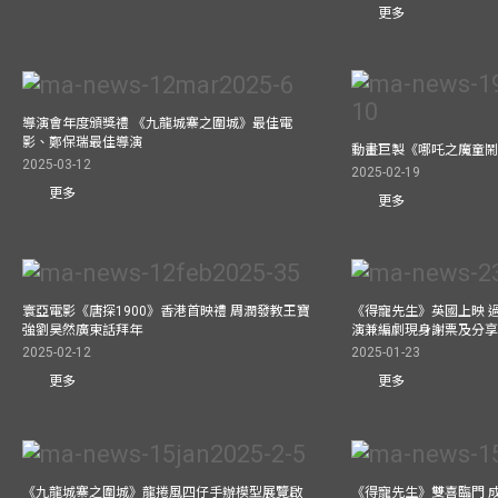
更多
導演會年度頒獎禮 《九龍城寨之圍城》最佳電
影、鄭保瑞最佳導演
動畫巨製《哪吒之魔童鬧
2025-03-12
2025-02-19
更多
更多
寰亞電影《唐探1900》香港首映禮 周潤發教王寶
《得寵先生》英國上映 
強劉昊然廣東話拜年
演兼編劇現身謝票及分享
2025-02-12
2025-01-23
更多
更多
《九龍城寨之圍城》龍捲風四仔手辦模型展覽啟
《得寵先生》雙喜臨門 成