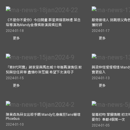
《不是你不愛你》今日開畫 群星齊撐首映禮 葉念
厭倦做壞人 挑戰慈父角
琛導演為Mandy金像獎新演員獎拉票
獲好評
2024-01-18
2024-01-17
更多
更多
「第8代阿寶」蔣家旻與馬志威十年後再演情侶 默
與梁仲恆惺惺相惜 Man
契與信任昇華 盡情吵架互摑 希望下次演母子
寶更投入
2024-01-15
2024-01-13
更多
更多
陳昊森為冧女出殺手鐧 Mandy化身瘋狂fans嚇壞
螢幕初吻 掌摑情敵 初次
Phoebus
愛你》奉獻4個第一次
2024-01-10
2024-01-05