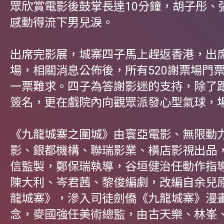
眾欣賞電影後鼓掌長達10分鐘，胡子彤、
感動得流下男兒淚。
出席完影展，城寨四子馬上趕返香港，出席
場，相關消息公佈後，所有520謝票場門
一票難求。四子為答謝影迷的支持，除了
簽名，更在戲院內向觀眾派發心型氣球，
《九龍城寨之圍城》由寰亞電影、無限動
影、銀都機構、聯瑞影業、橫店影視出品
信監製，鄭保瑞執導，谷垣健治任動作指
陳大利、岑君茜、黎俊編劇，改編自余兒
龍城寨》，滲入司徒劍僑《九龍城寨》漫
念，麥國強任美術總監，由古天樂、林峯