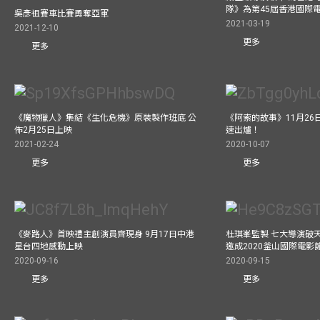
隊》為第45屆香港國際
吳彥祖賽車比賽勇奪亞軍
2021-03-19
2021-12-10
更多
更多
《魔物獵人》集結《生化危機》原裝製作班底 公
《阿索的故事》11月26日
佈2月25日上映
速出爐！
2021-02-24
2020-10-07
更多
更多
《麥路人》首映禮主創演員齊現身 9月17日中港
杜琪峯監製 七大導演破
星台四地感動上映
邀成2020釜山國際電影
2020-09-16
2020-09-15
更多
更多