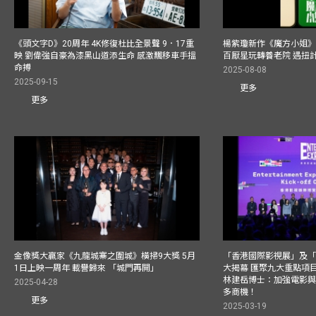
《頭文字D》20周年 4K修復杜比全景聲 9．17重
楊紫瓊新作《魔方小姐》
映 劉偉強自豪為漆黑山道添生命 感激飄移車手搵
百厭星玩轉養老院 遇扭
命搏
2025-08-08
2025-09-15
更多
更多
金像獎大贏家《九龍城寨之圍城》橫掃9大獎 5月
「香港國際影視展」及
1日上映一周年 載譽歸來 「城門再開」
大揭幕 匯聚九大重點項
林建岳博士：加強電影
2025-04-28
多商機！
更多
2025-03-19