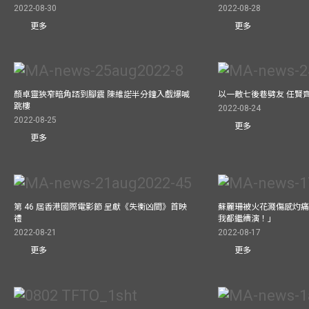
2022-08-30
2022-08-28
更多
更多
顏卓靈狹窄暗角踎到腳震 陳維諾半分鐘入戲爆喊
以一敵七後巷劈友 任賢
跳樓
2022-08-24
2022-08-25
更多
更多
第 46 屆香港國際電影節 呈獻《失衡凶間》首映
蘇麗珊被火花濺傷感灼痛仍
禮
我都繼續演！」
2022-08-21
2022-08-17
更多
更多