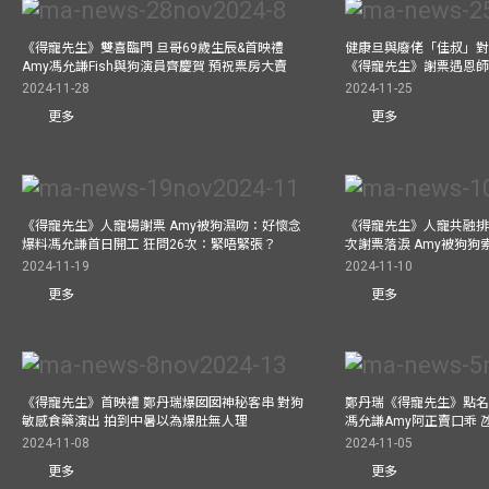
《得寵先生》雙喜臨門 旦哥69歲生辰&首映禮
健康旦與廢佬「佳叔」對
Amy馮允謙Fish與狗演員齊慶賀 預祝票房大賣
《得寵先生》謝票遇恩
2024-11-28
2024-11-25
更多
更多
《得寵先生》人寵場謝票 Amy被狗濕吻：好懷念
《得寵先生》人寵共融排
爆料馮允謙首日開工 狂問26次：緊唔緊張？
次謝票落淚 Amy被狗狗
2024-11-19
2024-11-10
更多
更多
《得寵先生》首映禮 鄭丹瑞爆囡囡神秘客串 對狗
鄭丹瑞《得寵先生》點名
敏感食藥演出 拍到中暑以為爆肚無人理
馮允謙Amy阿正賣口乖 
2024-11-08
2024-11-05
更多
更多