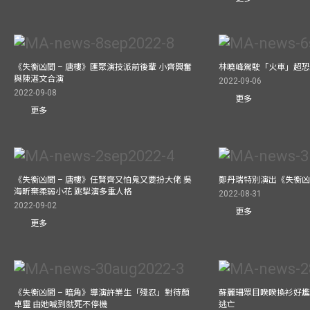
《失衡凶間 – 唐樓》匯聚演技派前後輩 小齊興奮
林曉峰駕駛「火車」超恐慌
與陳湛文合演
2022-09-06
2022-09-08
更多
更多
《失衡凶間 – 唐樓》任賢齊又怕鬼又要扮大佬 吳
鄭丹瑞特別演出《失衡凶間
海昕棄柔弱小花 跳掣演多重人格
2022-08-31
2022-09-02
更多
更多
《失衡凶間 – 暗角》導演許業生「殘忍」對待顏
蘇麗珊眾目睽睽換衫好尷
卓靈 由她喊到就死不停機
逃亡