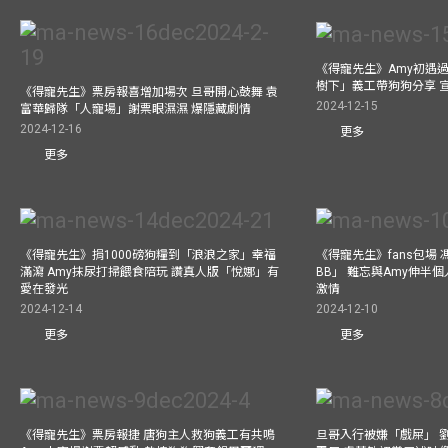
《得寵先生》Amy初遇
樹下」義工帶狗狗分享 
《得寵先生》票房報喜增加場次 旦哥開心鼓舞 袁
2024-12-15
富華歸隊「人寵場」謝票眼濕濕 爆隱藏劇情
2024-12-16
更多
更多
《得寵先生》捐1000磅狗糧到「浪浪之家」幸福
《得寵先生》fans包場
滿瀉 Amy抹尿打掃餵食陪玩 讚真人版「悅娜」有
BB」 難忘與Amy伸半個
愛在發光
激情
2024-12-14
2024-12-10
更多
更多
《得寵先生》票房報捷 唐狗主人救狗義工有共鳴
旦哥入行被嫌「戲屎」 