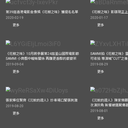
第39屆香港電影金像獎《花椒之味》獲提名名單
《花椒之味》影碟現正
2020-02-19
2020-01-17
更多
更多
《花椒之味》10月將參展第24屆釜山國際電影節
SAMMI拍《花椒之味》
SAMMI 小齊戲中曖昧關係 再釀更香醇的麼麼茶
可收拾 導演喊“CUT”
2019-09-04
2019-08-29
更多
更多
張家輝任賢齊《沉默的證人》炒車場口緊張刺激
《沉默的證人》陳家樂跟
次演奸角 無懼被運屍儀
2019-08-20
2019-08-01
更多
更多