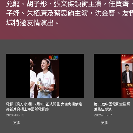
允龍、胡子彤、張文傑領銜主演，任賢齊
子妤、朱栢康及蔡思韵主演，洪金寶、友
城特邀友情演出。
電影《魔方小姐》7月3日正式開畫 女主角楊紫瓊
第38屆中國電影金雞獎 
為新片亮相上海國際電影節
獲最佳導演
2026-06-15
2025-11-17
更多
更多