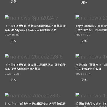
更多
更多
《不是你不愛你》總動員跑戲院謝票派大驚喜 陳
Anjaylia連環全力掌摑
昊森Mandy承諾千萬票房公開吻戲足本版
Hazel預先警告 陳嘉寶
2024-01-03
2023-12-29
更多
更多
《不是你不愛你》聖誕優先場謝票熱鬧 男主角陳
陳昊森向「籃球女神」譚旻
昊森飛港微服睇戲 fans驚喜
決先上演激烈牙骹戰
2023-12-26
2023-12-14
更多
更多
首次埋位一拍即合 陳昊森學習廣東話難到陳嘉寶
暖男陳昊森發文感謝《