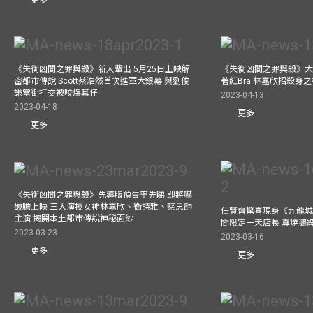
《失衡凶間之罪與殺》新人輩出 5月25日上映解
《失衡凶間之罪與殺》大
密都市傳說 Scott蔡浩然首次進軍大銀幕 與劉俊
著紅Bra 林嘉欣招殺身
謙當街打交被咬爆耳仔
2023-04-13
2023-04-18
更多
更多
《失衡凶間之罪與殺》先導版預告率先睇 即將嚇
破膽上映 三大演技女神林嘉欣、衛詩雅、蔡思韵
任賢齊驚喜現身《九龍城
主演 揭開本土都市傳說神秘面紗
間限定一天店長 真燒鵝
2023-03-23
2023-03-16
更多
更多