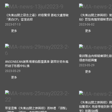
《失衡凶間之惡念之最》終極驚慄 姜皓文盧慧敏
《失衡凶間之罪與殺》第
「黑白CP」密室逃殺
劫》巨型鳥籠禁錮蔡思韵
2023-07-13
2023-06-02
更多
更多
衛詩雅血肉模糊爛頭化妝
環虐待超興奮
ANSONBEAN謝票場爆拍戲靈異事 觀眾好奇朱鑑
2023-05-29
然胡子彤戲中BL情
2023-05-29
更多
更多
《失衡凶間之罪與殺》周
拍驚慄片 用皮帶箍到對
眾星雲集《失衡凶間之罪與殺》首映禮 「頭髮」
室》挑戰SM戲