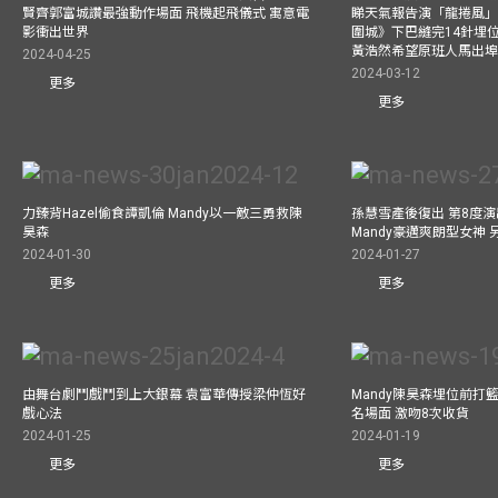
賢齊郭富城讚最強動作場面 飛機起飛儀式 寓意電
睇天氣報告演「龍捲風」
影衝出世界
圍城》下巴縫完14針埋
黃浩然希望原班人馬出
2024-04-25
2024-03-12
更多
更多
力臻背Hazel偷食譚凱倫 Mandy以一敵三勇救陳
孫慧雪產後復出 第8度演
昊森
Mandy豪邁爽朗型女神 
2024-01-30
2024-01-27
更多
更多
由舞台劇鬥戲鬥到上大銀幕 袁富華傳授梁仲恆好
Mandy陳昊森埋位前打籃
戲心法
名場面 激吻8次收貨
2024-01-25
2024-01-19
更多
更多