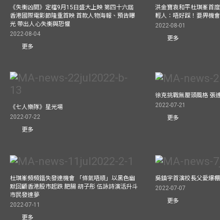
《失衡凶間》定檔9月15日盛大上映 第四十六屆
洪金寶袁和平杜琪峯首度同
香港國際電影節隆重首映 首款人物海報、預告曝
輕人：唔好踩！要畀機
光 帶出人心失衡與恐懼
2022-08-01
2022-08-04
更多
更多
徐克挑戰無厘頭風格 張
2022-07-21
《七人樂隊》星光場
2022-07-22
更多
更多
杜琪峯頻頻錯失發達機會 「條氣唔順」以黑色幽
吳鎮宇首演校長父愛爆
默回顧香港股市起跌 肥腸 胡子彤 伍詠詩演活升斗
2022-07-07
市民發達夢
更多
2022-07-11
更多