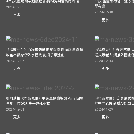
Amy人寵場謝票超感動 熱情狗狗興奮錫甩耳環
平反 盧慧敏初嘗口述映像
都有戲
2024-12-09
2024-12-08
更多
更多
《得寵先生》百狗集體被害 躺泥灘場面震撼 盧慧
《得寵先生》好評不斷 
敏奮不顧身衝入水拯救 割損手掌流血
活火爆老人 網推入圍金
2024-12-06
2024-12-03
更多
更多
鄭丹瑞拍《得寵先生》中暑暈倒險爆頭 Amy 因周
《得寵先生》首映 周秀
星馳一句說話 幾乎見死不救
妤中年危機 新戲令她對
2024-12-01
2024-11-29
更多
更多