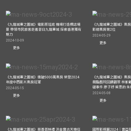
《九龍城寨之圍城》電影原班底 機場打造標誌場
《九龍城寨之圍城》票房
景 帶領市民旅客走進昔日九龍寨城 探索香港獨有
影總票房第2位
魅力
2024-05-29
2024-10-09
更多
更多
《九龍城寨之圍城》衝破5000萬票房 榮登2024
《九龍城寨之圍城》票房衝
年度中西影片票房冠軍
親臨戲院回饋觀眾 林峯
磋事件 廖子妤 蔡思韵 
2024-05-15
2024-05-08
更多
更多
《九龍城寨之圍城》慈善首映禮 洪金寶古天樂任
國際影視展2024｜寰亞