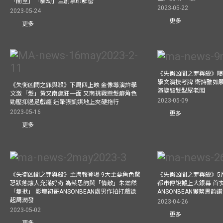
「闇室」「貓劫」主創掌印解密
2023-05-22
2023-05-24
更多
更多
《失衡凶間之罪與殺》曝
學文演技考牌 衛詩雅如
《失衡凶間之罪與殺》下周四上映 金像導演許學
演變態髮型屋老闆
文激「髮」黃又南瘋狂一面 又南挑戰戀髮癖角色
2023-05-09
勁壓抑過足戲癮 迷暈張凱娸地上夾硬拖行
2023-05-16
更多
更多
《失衡凶間之罪與殺》主海報登場 9大主要角色驚
《失衡凶間之罪與殺》5月
恐狀態讓人充滿好奇 為蔡思韵與「情敵」朱鑑然
都市傳說搬上大銀幕 首
「隻揪」 影壇初哥ANSONBEAN處男作拍打戲諗
ANSONBEAN獲蔡思韵
起周潤發
2023-04-26
2023-05-02
更多
更多