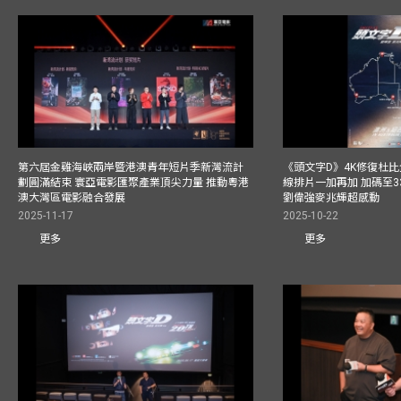
第六屆金雞海峽兩岸暨港澳青年短片季新灣流計
《頭文字D》4K修復杜比
劃圓滿結束 寰亞電影匯聚產業頂尖力量 推動粵港
線排片一加再加 加碼至3
澳大灣區電影融合發展
劉偉強麥兆輝超感動
2025-11-17
2025-10-22
更多
更多