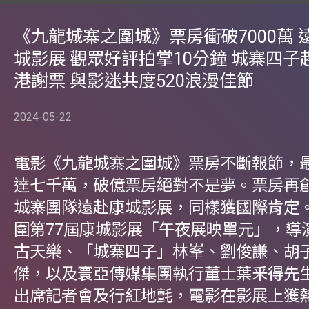
《九龍城寨之圍城》票房衝破7000萬 
城影展 觀眾好評拍掌10分鐘 城寨四子
港謝票 與影迷共度520浪漫佳節
2024-05-22
電影《九龍城寨之圍城》票房不斷報節，
達七千萬，破億票房絕對不是夢。票房再
城寨團隊遠赴康城影展，同樣獲國際肯定
圍第77屆康城影展「午夜展映單元」，導
古天樂、「城寨四子」林峯、劉俊謙、胡
傑，以及寰亞傳媒集團執行董士葉釆得先
出席記者會及行紅地氈，電影在影展上獲