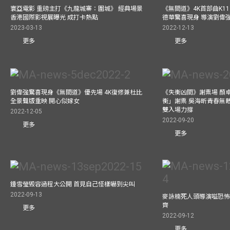
寰亞電影 重磅主打《九龍城寨：圍城》 經典場景
《無間道》4K首部曲K11 A
香港國際影視展曝光 成打卡熱點
德華驚喜現身 導演劉偉
2023-03-13
2022-12-13
更多
更多
劉偉強驚喜現身《無間道》優先場 4K復修兼杜比
《失衡凶間》謝票場 顏
全景聲版重映 開心似嫁女
衡」謝票 吳海昕青春無
雙入場力撐
2022-12-05
2022-09-20
更多
更多
鍾雪瑩毁容過程大公開 首見自己怪樣嚇到尖叫
2022-09-13
麥詠楠死人頭導演嗌恐怖
齊
更多
2022-09-12
更多