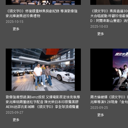
《頭文字D》修復版重映票房創紀錄 導演劉偉強
《頭文字D》票房直逼30
麥兆輝謝票送珍貴禮物
大合唱感動 呼籲珍惜最
D：阿爾卑斯山賽道》消
2025-10-15
2025-10-03
更多
更多
劉偉強曾想過演Benz叔叔 又爆電影原定徐克執導
周杰倫被爆《頭文字D》揸
麥兆輝陪周董逐粒字配音 陳光榮日本印原聲黑膠
兆輝導演9.28現身「金
AE86迷邵氏影城睇 《頭文字D》享全球頂級聲畫
2025-09-25
2025-09-27
更多
更多