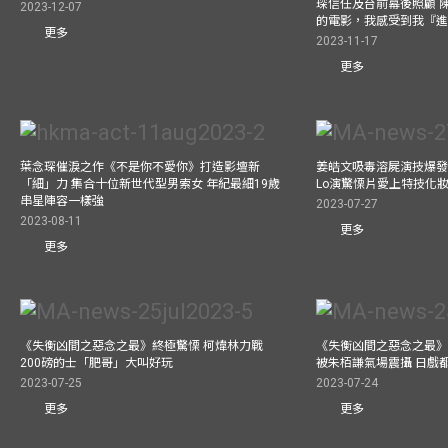
琛信任及台前幕後照顧 
2023-12-07
的電影，我感受到我『
更多
2023-11-17
更多
葉念琛催淚之作《不是你不愛你》打造影壇新
姜皓文吸毒溶屍演技爆發 
「細」力 集合十位新世代型男索女 年紀最細19歲
Lo演驚慄片愛上特技化妝
串星陣容一樣強
2023-07-27
2023-08-11
更多
更多
《失衡凶間之惡念之最》終極驚慄 柯煒林力戰
《失衡凶間之惡念之最》
200磅的士「肥哥」大叫好玩
被朱栢謙氣場震攝 日戲
2023-07-25
2023-07-24
更多
更多