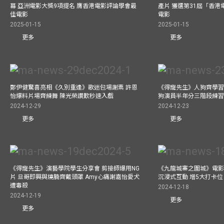
幕 亞洲電影大獎9項提名 膺香港電影評論學會最
產片 獲選第31屆「香
佳電影
電影
2025-01-15
2025-01-15
更多
更多
鄭伊健驚喜亮相《久別重逢》歌迷包場謝票 許恩
《得寵先生》人狗齊學習 
怡爆料片場齊練舞 陳光榮讚歎秒速入戲
狗演員半年分三階段練
2024-12-29
2024-12-23
更多
更多
《得寵先生》演藝學院學生分享會 剪接師爆用NG
《九龍城寨之圍城》電影展
片 旦哥即興與燒腩齊戴頭罩 Amy心痛謝嘉怡愛犬
沉浸式互動 增5大打卡位
遭毒殺
2024-12-18
2024-12-19
更多
更多