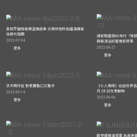
袁和平破格執導溫情故事 元華林愷鈴拍檔演繹爺
孫跨代隔閡
譚家明重現80年代「移民
2022-07-04
與吳澋滔初嘗情慾禁果
2022-06-27
更多
更多
洪天明作反 對老竇動口又動手
《七人樂隊》巡迴世界各
月 28 日在港獻映
2022-06-14
2022-06-06
更多
更多
殿堂級導演領軍 為香港