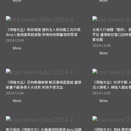
More
More
《得寵先生》票房報捷 唐狗主人救狗義工有共鳴
旦哥入行被嫌「戲屎」 
Amy人寵場謝票超感動 熱情狗狗興奮錫甩耳環
平反 盧慧敏初嘗口述映像
都有戲
2024-12-09
2024-12-08
More
More
《得寵先生》百狗集體被害 躺泥灘場面震撼 盧慧
《得寵先生》好評不斷 
敏奮不顧身衝入水拯救 割損手掌流血
活火爆老人 網推入圍金
2024-12-06
2024-12-03
More
More
鄭丹瑞拍《得寵先生》中暑暈倒險爆頭 Amy 因周
《得寵先生》首映 周秀