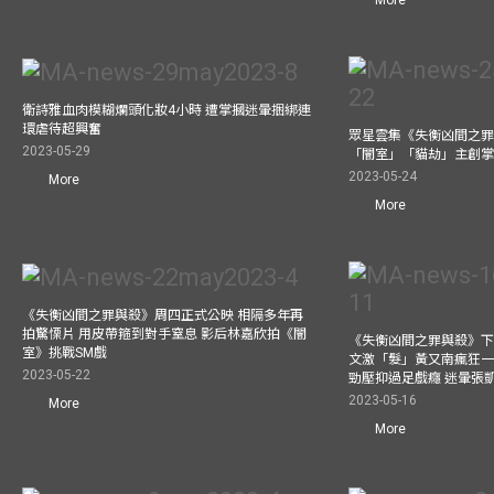
More
衛詩雅血肉模糊爛頭化妝4小時 遭掌摑迷暈捆綁連
環虐待超興奮
眾星雲集《失衡凶間之罪
2023-05-29
「闇室」「貓劫」主創
2023-05-24
More
More
《失衡凶間之罪與殺》周四正式公映 相隔多年再
拍驚慄片 用皮帶箍到對手窒息 影后林嘉欣拍《闇
《失衡凶間之罪與殺》下
室》挑戰SM戲
文激「髮」黃又南瘋狂一
2023-05-22
勁壓抑過足戲癮 迷暈張
2023-05-16
More
More