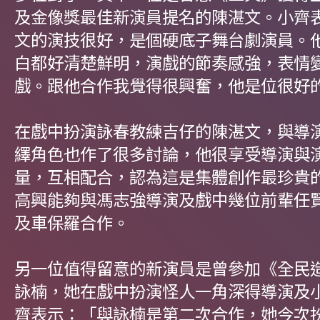
及金像獎最佳新演員提名的陳湛文。小齊
文的演技很好，是個硬底子舞台劇演員。
白都好清楚鮮明，演戲的節奏感強，表情
戲。跟他合作我覺得很興奮，他是位很好
在戲中扮演詠春教練吉仔的陳湛文，與導
繹角色也作了很多討論，他很享受導演與
量，互相配合，認為這是集體創作最珍貴
高興能夠與馮志強導演及戲中幾位前輩任
及車保羅合作。
另一位值得留意的新演員是曾參加《全民造星
詠楠，她在戲中扮演怪人一角深得導演及
齊表示：「與詠楠是第二次合作，她今次