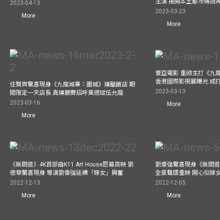
主演 揭開本土都市傳說
2023-04-13
2023-03-23
More
More
寰亞電影 重磅主打《九
香港國際影視展曝光 成
任賢齊驚喜現身《九龍城寨：圍城》燒臘飯店 期
2023-03-13
間限定一天店長 真燒鵝髀招呼黃德斌伍允龍
2023-03-16
More
More
《無間道》4K首部曲K11 Art House巨幕首映 劉
劉偉強驚喜現身《無間道
德華驚喜現身 導演劉偉強延續「嫁女」興奮
全景聲版重映 開心似嫁
2022-12-13
2022-12-05
More
More