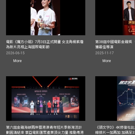
電影《魔方小姐》7月3日正式開畫 女主角楊紫瓊
第38屆中國電影金雞獎 
為新片亮相上海國際電影節
獲最佳導演
2026-06-15
2025-11-17
More
More
第六屆金雞海峽兩岸暨港澳青年短片季新灣流計
《頭文字D》4K修復杜比
劃圓滿結束 寰亞電影匯聚產業頂尖力量 推動粵港
線排片一加再加 加碼至3