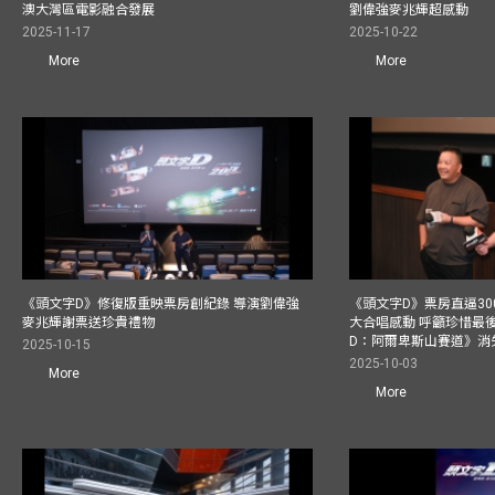
澳大灣區電影融合發展
劉偉強麥兆輝超感動
2025-11-17
2025-10-22
More
More
《頭文字D》修復版重映票房創紀錄 導演劉偉強
《頭文字D》票房直逼30
麥兆輝謝票送珍貴禮物
大合唱感動 呼籲珍惜最
D：阿爾卑斯山賽道》消
2025-10-15
2025-10-03
More
More