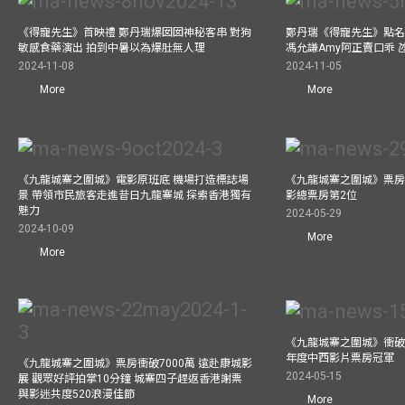
《得寵先生》首映禮 鄭丹瑞爆囡囡神秘客串 對狗
鄭丹瑞《得寵先生》點名
敏感食藥演出 拍到中暑以為爆肚無人理
馮允謙Amy阿正賣口乖 
2024-11-08
2024-11-05
More
More
《九龍城寨之圍城》電影原班底 機場打造標誌場
《九龍城寨之圍城》票房
景 帶領市民旅客走進昔日九龍寨城 探索香港獨有
影總票房第2位
魅力
2024-05-29
2024-10-09
More
More
《九龍城寨之圍城》衝破45
年度中西影片票房冠軍
《九龍城寨之圍城》票房衝破7000萬 遠赴康城影
2024-05-15
展 觀眾好評拍掌10分鐘 城寨四子趕返香港謝票
與影迷共度520浪漫佳節
More