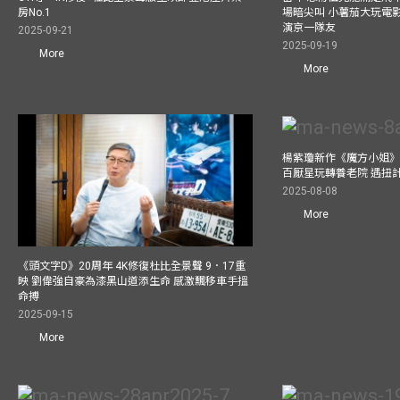
房No.1
場暗尖叫 小薯茄大玩電影
演京一隊友
2025-09-21
2025-09-19
More
More
楊紫瓊新作《魔方小姐》
百厭星玩轉養老院 遇扭
2025-08-08
More
《頭文字D》20周年 4K修復杜比全景聲 9．17重
映 劉偉強自豪為漆黑山道添生命 感激飄移車手搵
命搏
2025-09-15
More