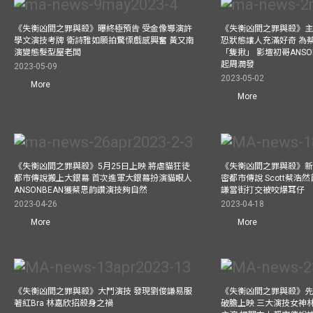
《失衡凶間之罪與殺》曝終極預告 受金像導演許
《失衡凶間之罪與殺》主
學文演技考牌 衛詩雅如願拍驚慄戲感興奮 黃又南
恐狀態讓人充滿好奇 為
演變態髮型屋老闆
「隻揪」 影壇初哥ANS
起周潤發
2023-05-09
2023-05-02
More
More
《失衡凶間之罪與殺》5月25日上映 將虐貓狂徒
《失衡凶間之罪與殺》新人
都市傳說搬上大銀幕 首次進軍大銀幕扮演貓眼人
密都市傳說 Scott蔡浩
ANSONBEAN獲蔡思韵讚演技夠自然
謙當街打交被咬爆耳仔
2023-04-26
2023-04-18
More
More
《失衡凶間之罪與殺》大鬥演技 發現劉俊謙易服
《失衡凶間之罪與殺》先
著紅Bra 林嘉欣招殺身之禍
破膽上映 三大演技女神