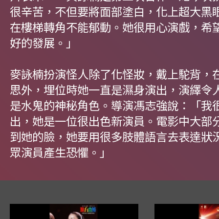
很辛苦，不但要將面部塗白，化上超大黑
在樓梯轉角不能郁動。她很用心演戲，希
好的發展。」
麥詠楠扮演怪人除了化怪妝，戴上駝背，
思外，埋位時她一直是濕身演出，演繹令
是水鬼的神秘角色。導演馮志強說：「我
出，她是一位很出色新演員。電影中大部
到她的臉，她要用很多肢體語言去表達狀
眾演員產生恐懼。」