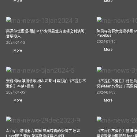
More
More
與梁仲恆惺惺相惜 Mandy譚旻萱有主場之利演阿
陳昊森為冧女出殺手鐧 Ma
Phoebus
寶更投入
2024-01-10
2024-01-13
More
More
螢幕初吻 掌摑情敵 初次啼聲 林熙彤拍《不是你不
《不是你不愛你》總動員
愛你》奉獻4個第一次
昊森Mandy承諾千萬票
2024-01-05
2024-01-03
More
More
Anjaylia連環全力掌摑 陳昊森真的受傷了 迷妹
《不是你不愛你》聖誕優
Hazel預先警告 陳嘉寶愧疚要求被打
昊森飛港微服睇戲 fans