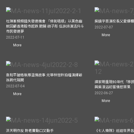
杜琪峯頻頻錯失發達機會 「條氣唔順」以黑色幽
吳鎮宇首演校長父愛爆
默回顧香港股市起跌 肥腸 胡子彤 伍詠詩演活升斗
2022-07-07
市民發達夢
More
2022-07-11
More
袁和平破格執導溫情故事 元華林愷鈴拍檔演繹爺
孫跨代隔閡
譚家明重現80年代「移民
2022-07-04
與吳澋滔初嘗情慾禁果
2022-06-27
More
More
洪天明作反 對老竇動口又動手
《七人樂隊》巡迴世界各