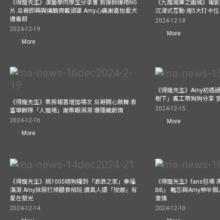
《得寵先生》演藝學院學生分享會 剪接師爆用NG
《九龍城寨之圍城》電影展
片 旦哥即興與燒腩齊戴頭罩 Amy心痛謝嘉怡愛犬
沉浸式互動 增5大打卡位
遭毒殺
2024-12-18
2024-12-19
More
More
《得寵先生》Amy初遇
樹下」義工帶狗狗分享 
《得寵先生》票房報喜增加場次 旦哥開心鼓舞 袁
2024-12-15
富華歸隊「人寵場」謝票眼濕濕 爆隱藏劇情
2024-12-16
More
More
《得寵先生》捐1000磅狗糧到「浪浪之家」幸福
《得寵先生》fans包場
滿瀉 Amy抹尿打掃餵食陪玩 讚真人版「悅娜」有
BB」 難忘與Amy伸半個
愛在發光
激情
2024-12-14
2024-12-10