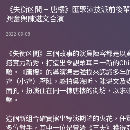
《失衡凶間 – 唐樓》匯聚演技派前後輩
興奮與陳湛文合演
2022-09-08
《失衡凶間》三個故事的演員陣容都是以
搭實力新秀，打造出令觀眾耳目一新的Chil
驗。《唐樓》的導演馮志強找來認識多年
齊（小齊）壓陣，夥拍吳海昕、陳湛文及
面孔，扮演住在同一棟唐樓的街坊，以求
擊。
這個新組合確實擦出導演期望的火花，任
多位對手，其中一位是曾憑《三夫》獲得