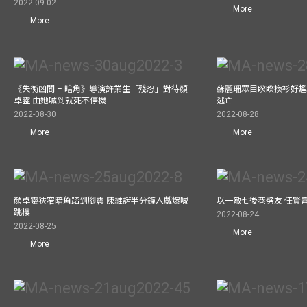
2022-09-02
More
More
《失衡凶間 – 暗角》導演許業生「殘忍」對待顏
蘇麗珊眾目睽睽換衫好尷
卓靈 由她喊到就死不停機
逃亡
2022-08-30
2022-08-28
More
More
顏卓靈狹窄暗角踎到腳震 陳維諾半分鐘入戲爆喊
以一敵七後巷劈友 任賢
跳樓
2022-08-24
2022-08-25
More
More