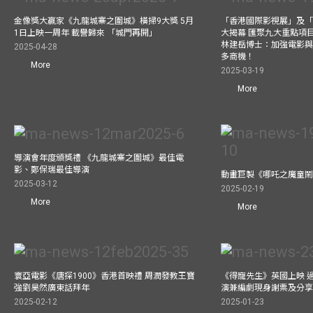
金像獎大贏家《九龍城寨之圍城》橫掃9大獎 5月
「香港國際影視展」及
1日上映一周年 載譽歸來 「城門再開」
大揭幕 匯聚九大重點項
林建岳博士：加強電影
2025-04-28
多商機！
More
2025-03-19
More
導演會年度頒獎禮 《九龍城寨之圍城》最佳電
影、鄭保瑞最佳導演
動畫巨製《哪吒之魔童鬧
2025-03-12
2025-02-19
More
More
寰亞電影《唐探1900》香港首映禮 周潤發教王寶
《得寵先生》英國上映 
強劉昊然廣東話拜年
演兼編劇現身謝票及分享
2025-02-12
2025-01-23