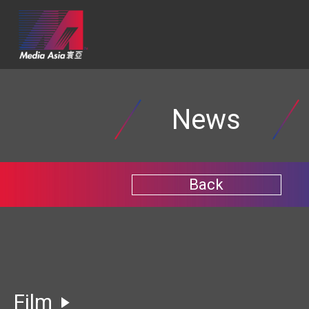
News
Back
Film