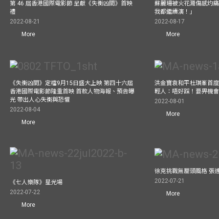
第 46 屆香港國際電影節 呈獻《失衡凶間》首映
蘇麗珊被火花濺傷感灼痛仍
禮
我都繼續演！」
2022-08-21
2022-08-17
More
More
《失衡凶間》定檔9月15日盛大上映 第四十六屆
洪金寶袁和平杜琪峯首度同
香港國際電影節隆重首映 首款人物海報、預告曝
輕人：唔好踩！要畀機
光 帶出人心失衡與恐懼
2022-08-01
2022-08-04
More
More
徐克挑戰無厘頭風格 張
2022-07-21
《七人樂隊》星光場
2022-07-22
More
More