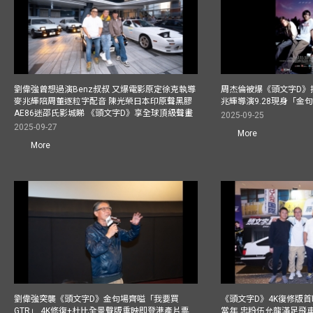
劉偉強曾想過演Benz叔叔 又爆電影原定徐克執導
周杰倫被爆《頭文字D》揸
麥兆輝陪周董逐粒字配音 陳光榮日本印原聲黑膠
兆輝導演9.28現身「金
AE86迷邵氏影城睇 《頭文字D》享全球頂級聲畫
2025-09-25
2025-09-27
More
More
劉偉強突襲《頭文字D》金句場齊嗌「我要買
《頭文字D》4K復修版
GTR」 4K修復+杜比全景聲版重映即登港產片票
當年 忠粉伍允龍滿足飛