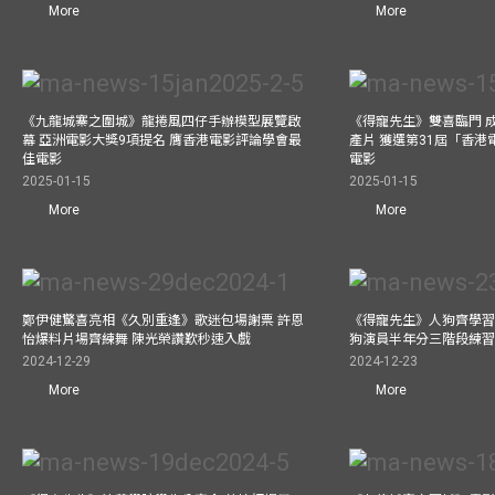
More
More
《九龍城寨之圍城》龍捲風四仔手辦模型展覽啟
《得寵先生》雙喜臨門 成
幕 亞洲電影大獎9項提名 膺香港電影評論學會最
產片 獲選第31屆「香
佳電影
電影
2025-01-15
2025-01-15
More
More
鄭伊健驚喜亮相《久別重逢》歌迷包場謝票 許恩
《得寵先生》人狗齊學習 
怡爆料片場齊練舞 陳光榮讚歎秒速入戲
狗演員半年分三階段練
2024-12-29
2024-12-23
More
More