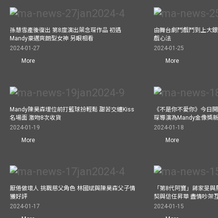
孫慧雪產後復出 第8度演出葉念琛作品 初遇
由舞台劇鬥戲鬥到上大銀
Mandy豪邁爽朗型女神 另眼相看
戲心法
2024-01-27
2024-01-25
More
More
Mandy陳昊森埋位前打籃球扮輕鬆 甜苦交纏Kiss
《不是你不愛你》今日開
名場面 激吻8次收貨
琛導演為Mandy金像獎
2024-01-19
2024-01-18
More
More
厭倦做壞人 挑戰慈父角色 林國斌與陳昊森父子情
「第8代阿寶」蔣家旻與
獲好評
契與信任昇華 盡情吵架
2024-01-17
2024-01-15