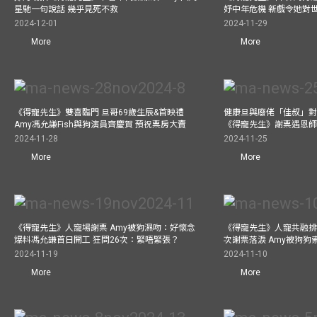
星馳一句說話 幾乎見死不救
妤中年危機 新戲令她對
2024-12-01
2024-11-29
More
More
《得寵先生》雙喜臨門 旦哥69歲生辰&首映禮
健康旦與廢佬「佳叔」對
Amy馮允謙Fish與狗演員齊慶賀 預祝票房大賣
《得寵先生》謝票遇恩
2024-11-28
2024-11-25
More
More
《得寵先生》人寵場謝票 Amy被狗濕吻：好懷念
《得寵先生》人寵共融排
爆料馮允謙首日開工 狂問26次：緊唔緊張？
次謝票落淚 Amy被狗狗
2024-11-19
2024-11-10
More
More