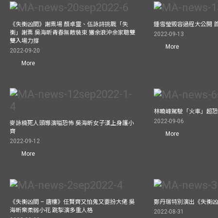
《失衡凶間》謝票場 顏卓靈、伍詠詩挑戰「失
鍾雪瑩毁容過程大公開 
衡」謝票 吳海昕青春無敵裝束 獲余浪沖余家聰雙
2022-09-13
雙入場力撐
More
2022-09-20
More
林曉峰駕駛「火車」超恐慌
2022-09-06
麥詠楠死人頭導演嗌恐怖 吳海昕女子漢上身護小
齊
More
2022-09-12
More
《失衡凶間 – 唐樓》任賢齊又怕鬼又要扮大佬 吳
鄭丹瑞特別演出《失衡凶間
海昕棄柔弱小花 跳掣演多重人格
2022-08-31