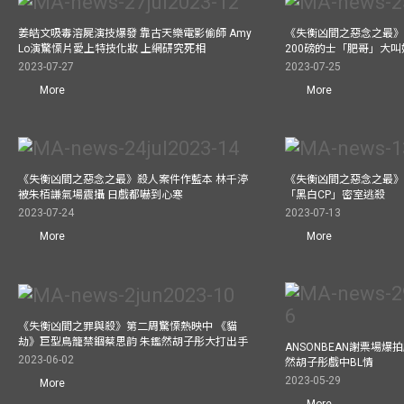
姜皓文吸毒溶屍演技爆發 靠古天樂電影偷師 Amy
《失衡凶間之惡念之最》
Lo演驚慄片愛上特技化妝 上網研究死相
200磅的士「肥哥」大叫
2023-07-27
2023-07-25
More
More
《失衡凶間之惡念之最》殺人案件作藍本 林千渟
《失衡凶間之惡念之最》
被朱栢謙氣場震攝 日戲都嚇到心寒
「黑白CP」密室逃殺
2023-07-24
2023-07-13
More
More
《失衡凶間之罪與殺》第二周驚慄熱映中 《貓
劫》巨型鳥籠禁錮蔡思韵 朱鑑然胡子彤大打出手
ANSONBEAN謝票場
2023-06-02
然胡子彤戲中BL情
2023-05-29
More