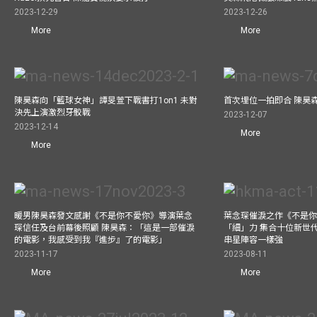
2023-12-29
2023-12-26
More
More
陳昊森向「籃球女神」譚旻萱下戰書打1on1 未對
首次埋位一拍即合 陳昊
決先上演激烈牙骹戰
2023-12-07
2023-12-14
More
More
暖男陳昊森發文感謝《不是你不愛你》導演葉念
葉念琛催淚之作《不是
琛信任及台前幕後照顧 陳昊森：「這是一部催淚
「細」力 集合十位新世代
的電影，我感受到我『進步』了的電影」
串星陣容一樣強
2023-11-17
2023-08-11
More
More