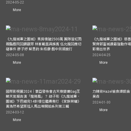
2024-05-22
More
《九龍城寨之圍城》票房衝破2500萬 團隊冒紅雨
《九龍城寨之圍城》慈善
親臨戲院回饋觀眾 林峯戴面具娛賓 伍允龍回應切
賢齊郭富城讚最強動作場
磋事件 廖子妤 蔡思韵 朱栢康 戲中另類施打
影衝出世界
2024-05-08
2024-04-25
More
More
國際影視展2024｜寰亞發佈會古天樂變爛Gag王
力臻背Hazel偷食譚凱倫
睇天氣報告演「龍捲風」？ 胡子彤《九龍城寨．
昊森
圍城》下巴縫完14針埋位繼續喪打 《家族榮耀》
2024-01-30
黃浩然希望原班人馬出埠開拍系列第三輯
More
2024-03-12
More