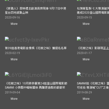
《麥路人》首映禮主創演員齊現身 9月17日中港
杜琪峯監製 七大導演破
星台四地感動上映
邀成2020釜山國際電影
2020-09-16
2020-09-15
More
More
第39屆香港電影金像獎《花椒之味》獲提名名單
《花椒之味》影碟現正
2020-02-19
2020-01-17
More
More
《花椒之味》10月將參展第24屆釜山國際電影節
SAMMI拍《花椒之味》
SAMMI 小齊戲中曖昧關係 再釀更香醇的麼麼茶
可收拾 導演喊“CUT”
2019-09-04
2019-08-29
More
More