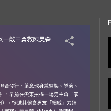
dy以一敵三勇救陳昊森
聯合發行、葉念琛身兼監製、導演、
》，早前在尖東拍攝一場男主角「家
el），慘遭其偷食男友「細威」力臻