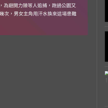
跑，為避開力臻等人追捕，跑過公園又
幾次，男女主角用汗水換來這場患難