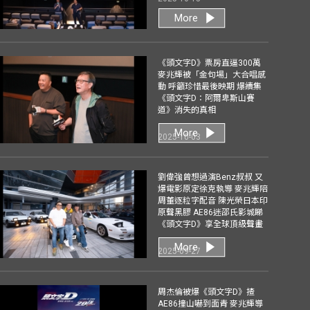
More
《頭文字D》票房直逼300萬
麥兆輝被「金句場」大合唱感
動 呼籲珍惜最後映期 爆續集
《頭文字D：阿爾卑斯山賽
道》消失的真相
More
2025-10-03
劉偉強曾想過演Benz叔叔 又
爆電影原定徐克執導 麥兆輝陪
周董逐粒字配音 陳光榮日本印
原聲黑膠 AE86迷邵氏影城睇
《頭文字D》享全球頂級聲畫
More
2025-09-27
周杰倫被爆《頭文字D》揸
AE86撞山嚇到面青 麥兆輝導