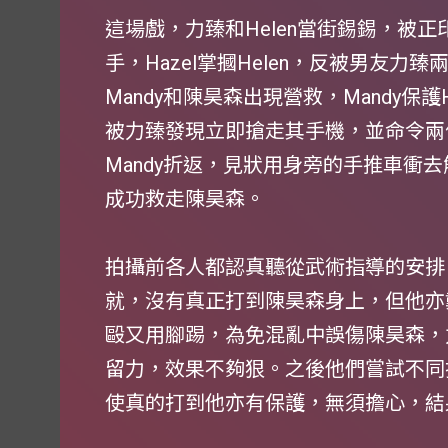
這場戲，力臻和Helen當街錫錫，被正
手，Hazel掌摑Helen，反被男友
Mandy和陳昊森出現營救，Mandy保
被力臻發現立即搶走其手機，並命令兩
Mandy折返，見狀用身旁的手推車衝
成功救走陳昊森。
拍攝前各人都認真聽從武術指導的安排
就，沒有真正打到陳昊森身上，但他亦
毆又用腳踢，為免混亂中誤傷陳昊森，
留力，效果不夠狠。之後他們嘗試不同
使真的打到他亦有保護，無須擔心，結