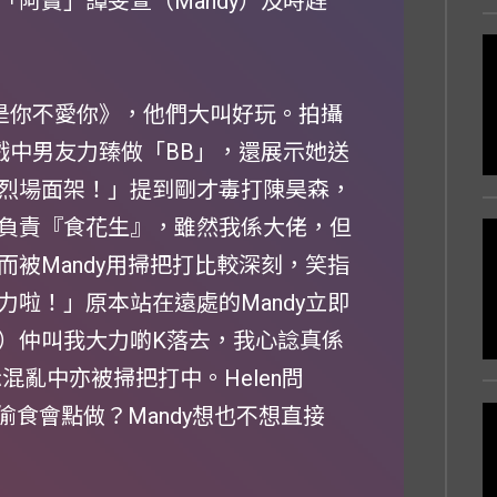
阿寶」譚旻萱（Mandy）及時趕
不是你不愛你》，他們大叫好玩。拍攝
呼戲中男友力臻做「BB」，還展示她送
烈場面架！」提到剛才毒打陳昊森，
負責『食花生』，雖然我係大佬，但
被Mandy用掃把打比較深刻，笑指
啦！」原本站在遠處的Mandy立即
）仲叫我大力啲K落去，我心諗真係
混亂中亦被掃把打中。Helen問
偷食會點做？Mandy想也不想直接