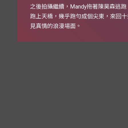
之後拍攝繼續，Mandy拖著陳昊森逃
跑上天橋，幾乎跑勻成個尖東，來回十
見真情的浪漫場面。