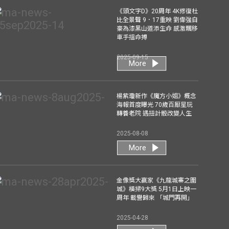
《頭文字D》20周年 4K修復杜
比全景聲 9．17重映 劉偉強自
豪為漆黑山道添生命 感激飄移
車手搵命搏
2025-09-15
More
楊紫瓊新作《魔方小姐》概念
海報首度曝光 70歲百厭星玩
轉養老院 遇扭計骰改變人生
2025-08-08
More
金像獎大贏家《九龍城寨之圍
城》橫掃9大獎 5月1日上映一
周年 載譽歸來 「城門再開」
2025-04-28