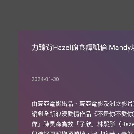
力臻背Hazel偷食譚凱倫 Man
2024-01-30
由寰亞電影出品、寰亞電影及洲立影片
編劇全新浪漫愛情作品《不是你不愛你
偉」陳昊森為救「子欣」林熙彤（Haz