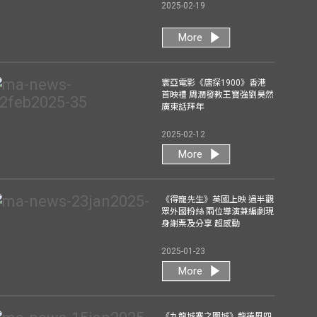
2025-02-19
More
寰亞電影《唐探1900》香港
首映禮 周潤發教王寶強劉昊然
廣東話拜年
2025-02-12
More
《得寵先生》英國上映 過半觀
眾外國粉絲 兩位導演兼編劇現
身謝票及分享 超感動
2025-01-23
More
《九龍城寨之圍城》龍捲風四