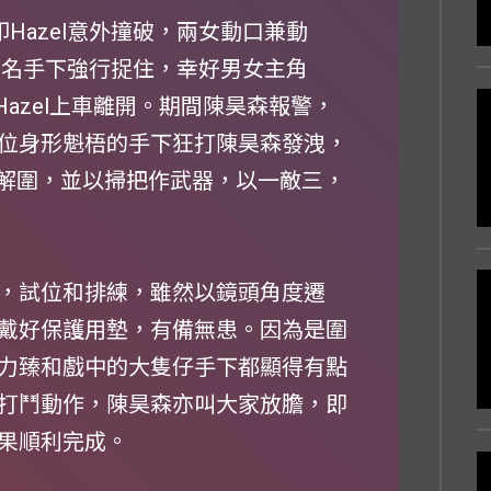
印Hazel意外撞破，兩女動口兼動
力臻兩名手下強行捉住，幸好男女主角
護Hazel上車離開。期間陳昊森報警，
位身形魁梧的手下狂打陳昊森發洩，
去解圍，並以掃把作武器，以一敵三，
，試位和排練，雖然以鏡頭角度遷
戴好保護用墊，有備無患。因為是圍
力臻和戲中的大隻仔手下都顯得有點
打鬥動作，陳昊森亦叫大家放膽，即
果順利完成。