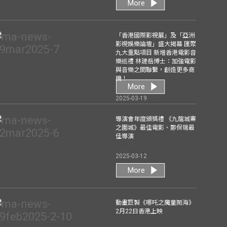
More
「香港國際影視展」及「亞洲
影視娛樂論壇」盛大揭幕 匯聚
九大重點項目 新增香港電影音
樂巡禮 林建岳博士：加強電影
與音樂之間聯繫，創造更多商
機！
More
2025-03-19
導演會年度頒獎禮 《九龍城寨
之圍城》最佳電影、鄭保瑞最
佳導演
2025-03-12
More
動畫巨製《哪吒之魔童鬧海》
2月22日香港上映