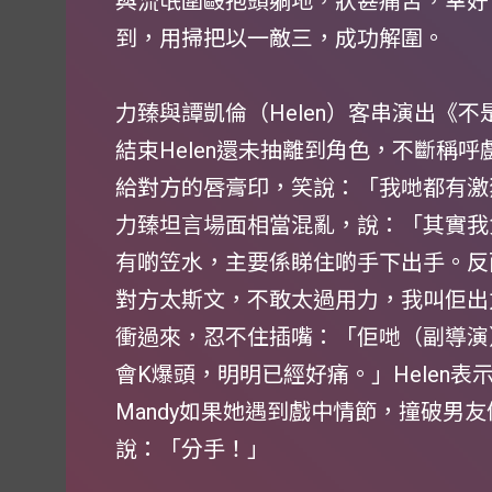
與流氓圍毆抱頭躺地，狀甚痛苦，幸好「
到，用掃把以一敵三，成功解圍。
力臻與譚凱倫（Helen）客串演出《
結束Helen還未抽離到角色，不斷稱
給對方的唇膏印，笑說：「我哋都有激
力臻坦言場面相當混亂，說：「其實我
有啲笠水，主要係睇住啲手下出手。反而
對方太斯文，不敢太過用力，我叫佢出力
衝過來，忍不住插嘴：「佢哋（副導演
會K爆頭，明明已經好痛。」Helen表示
Mandy如果她遇到戲中情節，撞破男友
說：「分手！」