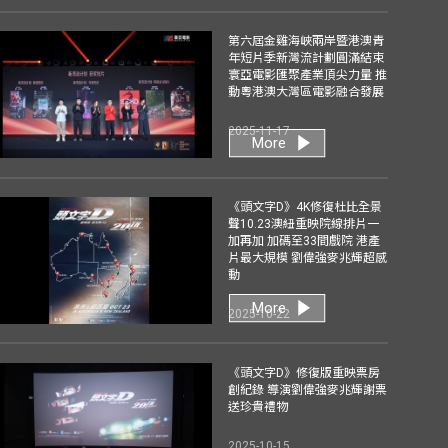
第六屆金雞海峽兩岸暨港澳青
年短片季新灣流計劃圓滿結束
寰亞電影匯聚產業頂尖力量 推
動粵港澳大灣區電影融合發展
2025-11-17
More
《頭文字D》4K修復杜比全景
聲10.23澳紐重映院線排片一
加再加 加碼至33間戲院 港產
片最大規模 劉偉強麥兆輝超感
動
More
2025-10-22
《頭文字D》修復版重映票房
創紀錄 導演劉偉強麥兆輝謝票
送珍貴禮物
2025-10-15