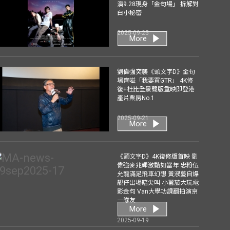
演9.28現身「金句場」 拆解對
白小秘密
2025-09-25
More
劉偉強突襲《頭文字D》金句
場齊嗌「我要買GTR」 4K修
復+杜比全景聲版重映即登港
產片票房No.1
2025-09-21
More
《頭文字D》4K復修版首映 劉
偉強麥兆輝激動如當年 忠粉伍
允龍滿足飛車幻想 黃淑蔓自爆
靚仔出場暗尖叫 小薯茄大玩電
影金句 Van大學功課翻拍演京
一隊友
More
2025-09-19