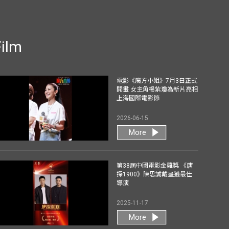
Film
電影《魔方小姐》7月3日正式
開畫 女主角楊紫瓊為新片亮相
上海國際電影節
2026-06-15
More
第38屆中國電影金雞獎 《唐
探1900》陳思誠戴墨獲最佳
導演
2025-11-17
More