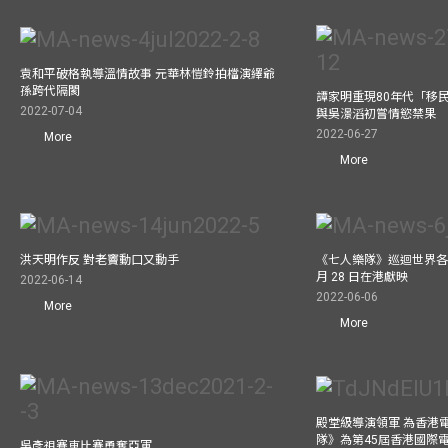
袁和平破格執導溫情故事 元華林愷鈴拍檔演繹爺
孫跨代隔閡
譚家明重現80年代「移民
2022-07-04
與吳澋滔初嘗情慾禁果
2022-06-27
More
More
洪天明作反 對老竇動口又動手
《七人樂隊》巡迴世界各
月 28 日在港獻映
2022-06-14
2022-06-06
More
More
殿堂級導演領軍 為香港
隊》為第45屆香港國際
吳彥祖賽車比賽勇奪亞軍