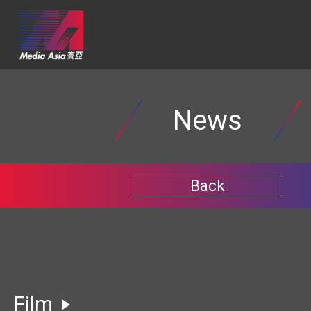
News
Back
Film