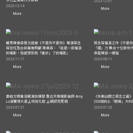
2023-12-07
2023-12-14
More
More
暖男陳昊森發文感謝《不是你不愛你》導演葉念
葉念琛催淚之作《不是
琛信任及台前幕後照顧 陳昊森：「這是一部催淚
「細」力 集合十位新世代
的電影，我感受到我『進步』了的電影」
串星陣容一樣強
2023-11-17
2023-08-11
More
More
姜皓文吸毒溶屍演技爆發 靠古天樂電影偷師 Amy
《失衡凶間之惡念之最》
Lo演驚慄片愛上特技化妝 上網研究死相
200磅的士「肥哥」大叫
2023-07-27
2023-07-25
More
More