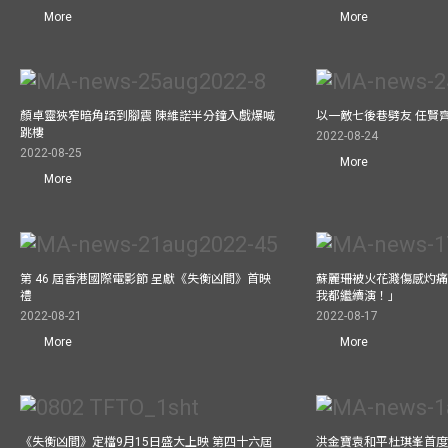
More
More
顏卓靈狹窄暗角踎到腳震 陳維諾半分鐘入戲爆喊
以一敵七後巷劈友 任賢
跳樓
2022-08-24
2022-08-25
More
More
第 46 屆香港國際電影節 呈獻《失衡凶間》首映
蘇麗珊被火花濺傷感灼痛仍
禮
我都繼續演！」
2022-08-21
2022-08-17
More
More
《失衡凶間》定檔9月15日盛大上映 第四十六屆
洪金寶袁和平杜琪峯首度同