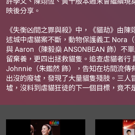
許學文、陳翊恆、黃千殷本週末會繼續現
映後分享。
《失衡凶間之罪與殺》中，《貓劫》由陳
述城中虐貓案不斷，動物保護義工 Nora（
與 Aaron（陳毅燊 ANSONBEAN 飾）
留棄養，更四出拯救貓隻。追查虐貓者行 
Johnnie（朱鑑然 飾），告知在坊間流
出沒的廢墟，發現了大量貓隻殘肢。三人
墟，沒料到虐貓狂徒的下一個目標，竟不