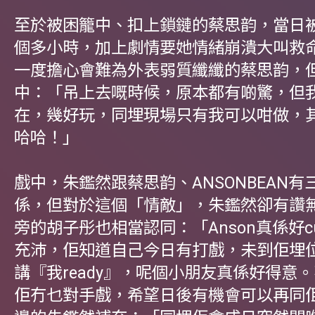
至於被困籠中、扣上鎖鏈的蔡思韵，當日
個多小時，加上劇情要她情緒崩潰大叫救
一度擔心會難為外表弱質纖纖的蔡思韵，
中：「吊上去嘅時候，原本都有啲驚，但
在，幾好玩，同埋現場只有我可以咁做，
哈哈！」
戲中，朱鑑然跟蔡思韵、ANSONBEAN有
係，但對於這個「情敵」，朱鑑然卻有讚
旁的胡子彤也相當認同：「Anson真係好c
充沛，佢知道自己今日有打戲，未到佢埋
講『我ready』，呢個小朋友真係好得意
佢冇乜對手戲，希望日後有機會可以再同