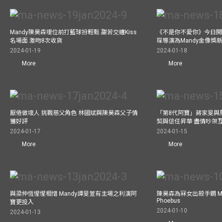
Mandy陳昊森埋位前打籃球扮輕鬆 甜苦交纏Kiss
《不是你不愛你》今日開
名場面 激吻8次收貨
琛導演為Mandy金像獎
2024-01-19
2024-01-18
More
More
厭倦做壞人 挑戰慈父角色 林國斌與陳昊森父子情
「第8代阿寶」蔣家旻與
獲好評
契與信任昇華 盡情吵架
2024-01-17
2024-01-15
More
More
與梁仲恆惺惺相惜 Mandy譚旻萱有主場之利演阿
陳昊森為冧女出殺手鐧 Ma
Phoebus
寶更投入
2024-01-10
2024-01-13