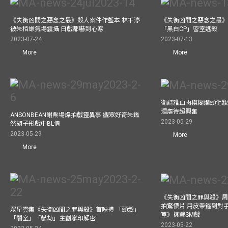
《失衡凶間之惡念之最》殺人案件作藍本 林千渟
《失衡凶間之惡念之最》
被朱栢謙氣場震攝 日戲都嚇到心寒
「黑白CP」密室逃殺
2023-07-24
2023-07-13
More
More
衛詩雅血肉模糊爛頭化妝
環虐待超興奮
ANSONBEAN謝票場爆拍戲靈異事 觀眾好奇朱鑑
2023-05-29
然胡子彤戲中BL情
2023-05-29
More
More
《失衡凶間之罪與殺》周
拍驚慄片 用皮帶箍到對
眾星雲集《失衡凶間之罪與殺》首映禮 「頭髮」
室》挑戰SM戲
「闇室」「貓劫」主創掌印解密
2023-05-22