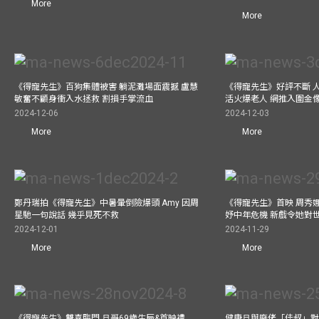
More
More
《得寵先生》百狗集體被害 躺泥灘場面震撼 盧慧
《得寵先生》好評不斷 
敏奮不顧身衝入水拯救 割損手掌流血
活火爆老人 網推入圍金
2024-12-06
2024-12-03
More
More
鄭丹瑞拍《得寵先生》中暑暈倒險爆頭 Amy 因周
《得寵先生》首映 周秀
星馳一句說話 幾乎見死不救
妤中年危機 新戲令她對
2024-12-01
2024-11-29
More
More
《得寵先生》雙喜臨門 旦哥69歲生辰&首映禮
健康旦與廢佬「佳叔」對