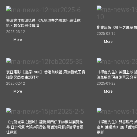
導演會年度頒獎禮 《九龍城寨之圍城》最佳電
影、鄭保瑞最佳導演
動畫巨製《哪吒之魔童鬧
2025-03-12
2025-02-19
More
More
寰亞電影《唐探1900》香港首映禮 周潤發教王寶
《得寵先生》英國上映 
強劉昊然廣東話拜年
演兼編劇現身謝票及分享
2025-02-12
2025-01-23
More
More
《九龍城寨之圍城》龍捲風四仔手辦模型展覽啟
《得寵先生》雙喜臨門 成
幕 亞洲電影大獎9項提名 膺香港電影評論學會最
產片 獲選第31屆「香
佳電影
電影