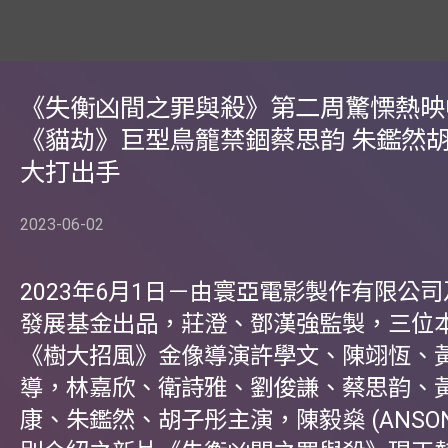
《失衡凶間之罪與殺》第二周驚慄熱映
《貓劫》巨型鳥籠禁錮蔡思韵 朱鑑然
大打出手
2023-06-02
2023年6月1日－由寰亞電影製作有限公
發展基金出品，莊澄、鄧漢強監製，三位
《樹大招風》金像導演許學文、陳翊恆、
導，林嘉欣、衛詩雅、劉俊謙、蔡思韵、
康、朱鑑然、胡子彤主演，陳毅燊 (ANSONB