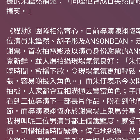
邊的朱鑑然補充：「同埋佢會成日突然間
搞笑。」
《貓劫》團隊相當齊心，日前導演陳翊恆
位演員朱鑑然、胡子彤及ANSONBEAN
謝票，首次拍電影及以演員身份謝票的ANS
覺新鮮，並大爆拍攝現場氣氛良好：「朱
嘅時間，會播下歌，令現場氣氛更加輕鬆
張，容易啲投入角色。」而朱仔表示今次
拍檔，大家都會互相溝通去豐富角色；子
看到三位導演下一部長片作品，盼看到他
節。而導演陳翊恆亦於謝票場上鬼馬分享
我想叫呢三位男演員都上個鐵籠度，感受下C
情，可惜拍攝時間緊急，俾佢地逃過一劫