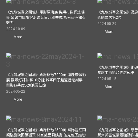
《九龍城寨之圍城》電影原班底 機場打造標誌場
《九龍城寨之圍城》票房
景 帶領市民旅客走進昔日九龍寨城 探索香港獨有
影總票房第2位
魅力
2024-05-29
2024-10-09
More
More
《九龍城寨之圍城》衝破45
年度中西影片票房冠軍
《九龍城寨之圍城》票房衝破7000萬 遠赴康城影
2024-05-15
展 觀眾好評拍掌10分鐘 城寨四子趕返香港謝票
與影迷共度520浪漫佳節
More
2024-05-22
More
《九龍城寨之圍城》票房衝破2500萬 團隊冒紅雨
《九龍城寨之圍城》慈善
親臨戲院回饋觀眾 林峯戴面具娛賓 伍允龍回應切
賢齊郭富城讚最強動作場