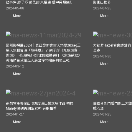
磋事件 廖子妤 蔡思韵 朱栢康 戲中另類施打
影衝出世界
2024-05-08
2024-04-25
More
More
國際影視展2024｜寰亞發佈會古天樂變爛Gag王
力臻背Hazel偷食譚凱倫
睇天氣報告演「龍捲風」？ 胡子彤《九龍城寨．
昊森
圍城》下巴縫完14針埋位繼續喪打 《家族榮耀》
2024-01-30
黃浩然希望原班人馬出埠開拍系列第三輯
More
2024-03-12
More
孫慧雪產後復出 第8度演出葉念琛作品 初遇
由舞台劇鬥戲鬥到上大銀
Mandy豪邁爽朗型女神 另眼相看
戲心法
2024-01-27
2024-01-25
More
More