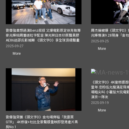
劉偉強曾想過演Benz叔叔 又爆電影原定徐克執導
周杰倫被爆《頭文字D》揸
麥兆輝陪周董逐粒字配音 陳光榮日本印原聲黑膠
兆輝導演9.28現身「金
AE86迷邵氏影城睇 《頭文字D》享全球頂級聲畫
2025-09-25
2025-09-27
More
More
《頭文字D》4K復修版
當年 忠粉伍允龍滿足飛
場暗尖叫 小薯茄大玩電影
演京一隊友
2025-09-19
More
劉偉強突襲《頭文字D》金句場齊嗌「我要買
GTR」 4K修復+杜比全景聲版重映即登港產片票
房No.1