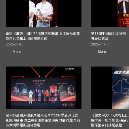
電影《魔方小姐》7月3日正式開畫 女主角楊紫瓊
第38屆中國電影金雞獎 
為新片亮相上海國際電影節
獲最佳導演
2026-06-15
2025-11-17
More
More
第六屆金雞海峽兩岸暨港澳青年短片季新灣流計
《頭文字D》4K修復杜比
劃圓滿結束 寰亞電影匯聚產業頂尖力量 推動粵港
線排片一加再加 加碼至3
澳大灣區電影融合發展
劉偉強麥兆輝超感動