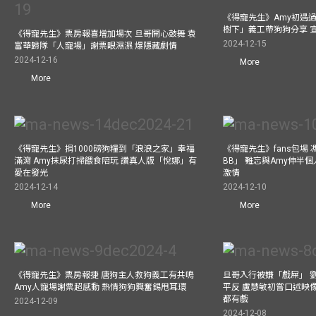
《得寵先生》Amy初遇
樹下」義工帶狗狗分享 
《得寵先生》票房報喜增加場次 旦哥開心鼓舞 袁
2024-12-15
富華歸隊「人寵場」謝票眼濕濕 爆隱藏劇情
2024-12-16
More
More
《得寵先生》捐1000磅狗糧到「浪浪之家」幸福
《得寵先生》fans包場
滿瀉 Amy抹尿打掃餵食陪玩 讚真人版「悅娜」有
BB」 難忘與Amy伸半個
愛在發光
激情
2024-12-14
2024-12-10
More
More
《得寵先生》票房報捷 唐狗主人救狗義工有共鳴
旦哥入行被嫌「戲屎」 
Amy人寵場謝票超感動 熱情狗狗興奮錫甩耳環
平反 盧慧敏初嘗口述映像
都有戲
2024-12-09
2024-12-08