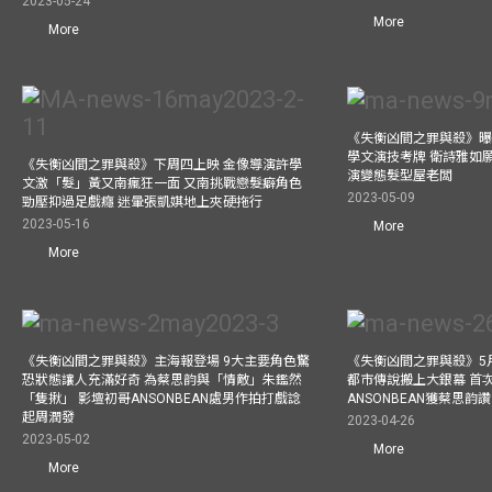
2023-05-24
More
More
《失衡凶間之罪與殺》曝
學文演技考牌 衛詩雅如
《失衡凶間之罪與殺》下周四上映 金像導演許學
演變態髮型屋老闆
文激「髮」黃又南瘋狂一面 又南挑戰戀髮癖角色
2023-05-09
勁壓抑過足戲癮 迷暈張凱娸地上夾硬拖行
2023-05-16
More
More
《失衡凶間之罪與殺》主海報登場 9大主要角色驚
《失衡凶間之罪與殺》5月
恐狀態讓人充滿好奇 為蔡思韵與「情敵」朱鑑然
都市傳說搬上大銀幕 首
「隻揪」 影壇初哥ANSONBEAN處男作拍打戲諗
ANSONBEAN獲蔡思韵
起周潤發
2023-04-26
2023-05-02
More
More