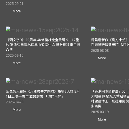
2025-09-21
More
《頭文字D》20周年 4K修復杜比全景聲 9．17重
楊紫瓊新作《魔方小姐》
映 劉偉強自豪為漆黑山道添生命 感激飄移車手搵
百厭星玩轉養老院 遇扭
命搏
2025-08-08
2025-09-15
More
More
金像獎大贏家《九龍城寨之圍城》橫掃9大獎 5月
「香港國際影視展」及
1日上映一周年 載譽歸來 「城門再開」
大揭幕 匯聚九大重點項
林建岳博士：加強電影
2025-04-28
多商機！
More
2025-03-19
More