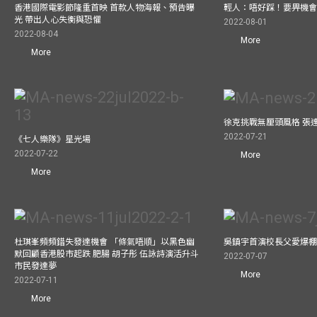
香港國際電影節隆重首映 首款人物海報、預告曝
輕人：唔好踩！要畀機
光 帶出人心失衡與恐懼
2022-08-01
2022-08-04
More
More
徐克挑戰無厘頭風格 張
2022-07-21
《七人樂隊》星光場
2022-07-22
More
More
杜琪峯頻頻錯失發達機會 「條氣唔順」以黑色幽
吳鎮宇首演校長父愛爆
默回顧香港股市起跌 肥腸 胡子彤 伍詠詩演活升斗
2022-07-07
市民發達夢
More
2022-07-11
More