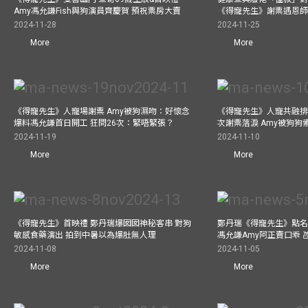
Amy馮允謙Fish與狗演員齊慶賀 預祝票房大賣
《得寵先生》謝票遇恩
2024-11-28
2024-11-25
More
More
《得寵先生》人寵場謝票 Amy被狗濕吻：好懷念
《得寵先生》人寵共融排
爆料馮允謙首日開工 狂問26次：緊唔緊張？
次謝票落淚 Amy被狗狗
2024-11-19
2024-11-10
More
More
《得寵先生》首映禮 鄭丹瑞爆囡囡神秘客串 對狗
鄭丹瑞《得寵先生》點名
敏感食藥演出 拍到中暑以為爆肚無人理
馮允謙Amy阿正賣口乖 
2024-11-08
2024-11-05
More
More