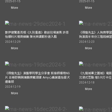
2025-01-15
2025-01-15
More
More
鄭伊健驚喜亮相《久別重逢》歌迷包場謝票 許恩
《得寵先生》人狗齊學習 
怡爆料片場齊練舞 陳光榮讚歎秒速入戲
狗演員半年分三階段練
2024-12-29
2024-12-23
More
More
《得寵先生》演藝學院學生分享會 剪接師爆用NG
《九龍城寨之圍城》電影展
片 旦哥即興與燒腩齊戴頭罩 Amy心痛謝嘉怡愛犬
沉浸式互動 增5大打卡位
遭毒殺
2024-12-18
2024-12-19
More
More