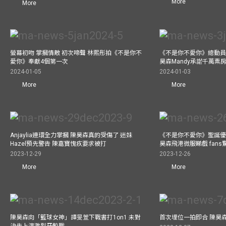
More
More
螢幕初吻 掌摑情敵 初次啼聲 林熙彤拍《不是你不
《不是你不愛你》總動員
愛你》奉獻4個第一次
昊森Mandy承諾千萬票
2024-01-05
2024-01-03
More
More
Anjaylia連環全力掌摑 陳昊森真的受傷了 迷妹
《不是你不愛你》聖誕優
Hazel預先警告 陳嘉寶愧疚要求被打
昊森飛港微服睇戲 fans
2023-12-29
2023-12-26
More
More
陳昊森向「籃球女神」譚旻萱下戰書打1on1 未對
首次埋位一拍即合 陳昊
決先上演激烈牙骹戰