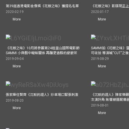
第39屆香港電影金像獎《花椒之味》獲提名名單
《花椒之味》影碟現正
2020-02-19
2020-01-17
More
More
《花椒之味》10月將參展第24屆釜山國際電影節
SAMMI拍《花椒之味》
SAMMI 小齊戲中曖昧關係 再釀更香醇的麼麼茶
可收拾 導演喊“CUT”
2019-09-04
2019-08-29
More
More
張家輝任賢齊《沉默的證人》炒車場口緊張刺激
《沉默的證人》陳家樂跟
次演奸角 無懼被運屍儀
2019-08-20
2019-08-01
More
More