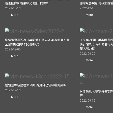
香港國際影視展曝光 成打卡熱點
德華驚喜現身 導演劉偉
2023-03-13
2022-12-13
More
More
劉偉強驚喜現身《無間道》優先場 4K復修兼杜比
《失衡凶間》謝票場 顏
全景聲版重映 開心似嫁女
衡」謝票 吳海昕青春無
雙入場力撐
2022-12-05
2022-09-20
More
More
鍾雪瑩毁容過程大公開 首見自己怪樣嚇到尖叫
2022-09-13
麥詠楠死人頭導演嗌恐怖
齊
More
2022-09-12
More