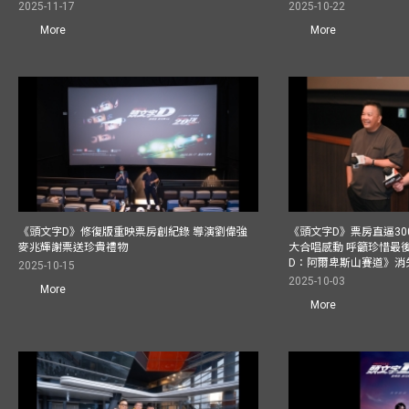
2025-11-17
2025-10-22
More
More
《頭文字D》修復版重映票房創紀錄 導演劉偉強
《頭文字D》票房直逼30
麥兆輝謝票送珍貴禮物
大合唱感動 呼籲珍惜最
D：阿爾卑斯山賽道》消
2025-10-15
2025-10-03
More
More