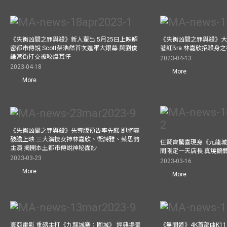
《失衡凶間之罪與殺》新人輩出 5月25日上映解
《失衡凶間之罪與殺》大
密都市傳說 Scott蔡浩然首次進軍大銀幕 與劉俊
著紅Bra 林嘉欣招殺身
謙當街打交被咬爆耳仔
2023-04-13
2023-04-18
More
More
《失衡凶間之罪與殺》先導版預告率先睇 即將嚇
破膽上映 三大演技女神林嘉欣、衛詩雅、蔡思韵
任賢齊驚喜現身《九龍城
主演 揭開本土都市傳說神秘面紗
間限定一天店長 真燒鵝
2023-03-23
2023-03-16
More
More
寰亞電影 重磅主打《九龍城寨：圍城》 經典場景
《無間道》4K首部曲K11 A