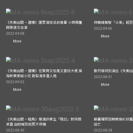
《失衡凶間 – 唐樓》匯聚演技派前後輩 小齊興奮
林曉峰駕駛「火車」超恐慌
與陳湛文合演
2022-09-06
2022-09-08
More
More
《失衡凶間 – 唐樓》任賢齊又怕鬼又要扮大佬 吳
鄭丹瑞特別演出《失衡凶間
海昕棄柔弱小花 跳掣演多重人格
2022-08-31
2022-09-02
More
More
《失衡凶間 – 暗角》導演許業生「殘忍」對待顏
蘇麗珊眾目睽睽換衫好尷
卓靈 由她喊到就死不停機
逃亡
2022-08-30
2022-08-28