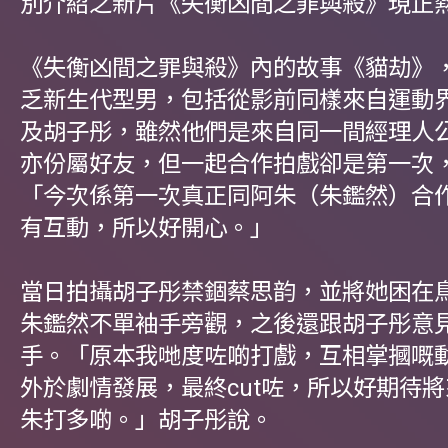
別介紹之新片《失衡凶間之罪與殺》現正
《失衡凶間之罪與殺》內的故事《貓劫》
乏新生代型男，包括從影前同樣來自運動
及胡子彤，雖然他們是來自同一間經理人
亦份屬好友，但一起合作拍戲卻是第一次
「今次係第一次真正同阿朱（朱鑑然）合
有互動，所以好開心。」
當日拍攝胡子彤禁錮蔡思韵，並將她困在
朱鑑然不單袖手旁觀，之後還跟胡子彤意
手。「原本我哋度咗啲打戲，互相掌摑嘅
外於劇情發展，最終cut咗，所以好期待
朱打多啲。」胡子彤說。