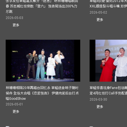
张学友任草蜢嘉宾解开「迷思」 听林珊珊唱歌回
草蜢x软硬 復刻2012
春 苏志威红馆倒数「登六」 预告尾场出200%力
XXL版造型斗唱斗嘴 郑
尽跳
2026-05-02
2026-05-03
更多
更多
林珊珊相隔20年再踏台回忆杀 草蜢送金哨子随时
草蜢惊喜现身Fans包场睇演
候命 全场大合唱《恋爱预告》 伊健肉紧后台打点
定4月红馆打Call手势配喜
嗌GoodShow
2026-03-30
2026-05-01
更多
更多