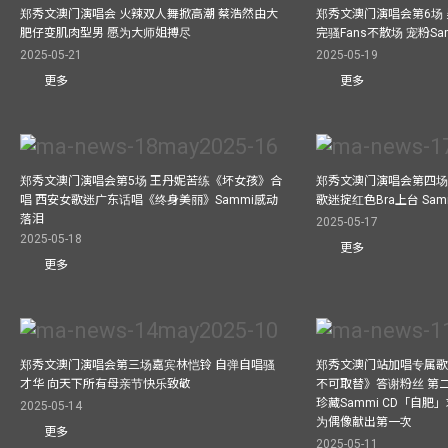
郑秀文澳门演唱会 火辣双人舞掀高潮 蔡浩然由大
郑秀文澳门演唱会第6场
肥仔变肌肉型男 愿为大师姐搏尽
完骚Fans不散场 宠粉S
2025-05-21
2025-05-19
更多
更多
郑秀文澳门演唱会第5场 王丹妮苦练《坏女孩》合
郑秀文澳门演唱会第四场
唱 西安女歌迷广东话唱《终身美丽》Sammi感动
歌迷掟红色Bra上台 Sa
落泪
2025-05-17
2025-05-18
更多
更多
郑秀文澳门演唱会第三场嘉宾林恺铃 自弹自唱骚
郑秀文澳门站加唱专属
才华 向天下所有母亲节快乐致敬
不可取替》答谢粉丝 第二
珍藏Sammi CD「自肥」
2025-05-14
为偶像献出第一次
更多
2025-05-11