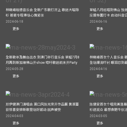
林晓峰顺德音乐会 全新广东歌打孖上 歌迷大嗌除
草蜢八月巡唱到佛山 预告
衫 爸爸专程捧场心情紧张
应援佈置打卡 启动抖音
2024-06-18
2024-06-16
更多
更多
全新歌单及舞台战衣 到澳门举行音乐会 草蜢7月8
林晓峰首次个人音乐会 歌
月再到新加坡佛山开show 唿吁歌迷前来开Party
全场爆满吓衬 眼泪忍到
2024-05-28
2024-04-16
更多
更多
郑伊健澳门演唱会 漏口风陈光荣开作品展 黄淑蔓
陈健安首次个唱完美落幕 妈
获惊喜安排新歌登场好感动 靓声被赞
衫送观众 最想食肥牛饮
2024-04-03
2024-03-05
更多
更多