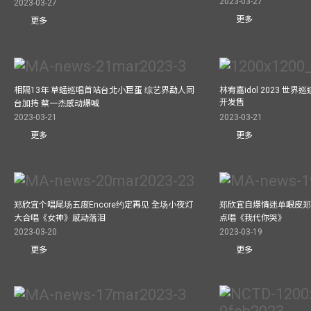
2023-03-27
2023-03-27
更多
更多
相隔13年 草蜢巡唱首站台北小巨蛋 综艺界勐人同
林宥嘉idol 2023 世
开发售
台加持 蔡一杰感动爆喊
2023-03-21
2023-03-21
更多
更多
郑欣宜个唱尾场五度Encore约定再见 全场小夜灯
郑欣宜自爆情迷单眼皮郑
大合唱《女神》感动落泪
点唱《我代你哭》
2023-03-20
2023-03-19
更多
更多