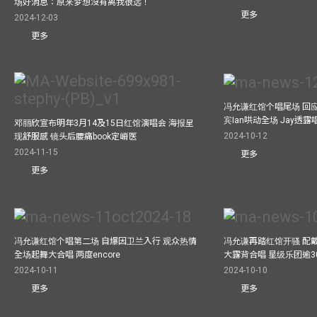
场好消息：原来梦想沒有离我很远！
更多
2024-12-03
更多
冯允谦红馆个唱尾场 回
宾Ian哄动全场 Jay透
邓丽欣宣布明年3月14及15日红馆演唱会 海报呈
2024-10-12
现舒服感 镜头后腰痛book定嵴医
2024-11-15
更多
更多
冯允谦红馆个唱第二场 自爆因卫兰入行 观众热情
冯允谦再踏红馆开骚 配戴2
全场起舞大合唱 两度encore
大露背合唱 星级乐团逾3
2024-10-11
2024-10-10
更多
更多