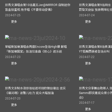
郑秀文演唱会第10场嘉宾Jer@MIRROR 自制迷你
郑秀文演唱会第9场网传
盲盒扭蛋机 拖手唱《不要惊动爱情》
巨型叉烧饭 预告明年红
2024-07-25
2024-07-24
更多
更多
草蜢新加坡演唱会两度Encore全场High爆 献唱
郑秀文演唱会第8场表演嘉
「新加坡国宝」陈洁仪金曲《担心》送乐迷
YT低胸西装褛全场尖叫
2024-07-23
2024-07-22
更多
更多
郑秀文亲制水泡饼颈链送邓丽欣鼓励復出 揽实
郑秀文分享舞台助新人 
《填词魂》谢雅儿给力 观众大嗌加油
Sammi即庆邀观众席小
朵》
2024-07-20
2024-07-17
更多
更多