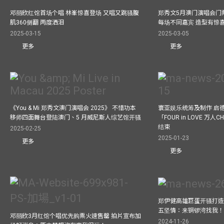
邓丽欣红馆首场个唱 林峯惊喜登场 又唱又跳骚腹
郑秀文5月澳门演唱会门票
肌360侧翻 两度洒泪
每场不同嘉宾 造型有惊
2025-03-15
2025-03-05
更多
更多
《You & Mi 郑秀文澳门演唱会 2025》 不惜功本
寰亚娱乐统筹及制作 启
移师四面舞台登陆澳门、5 月威尼斯人综艺馆开骚
「FOUR in LOVE 万人CH
结束
2025-02-25
2025-01-23
更多
更多
郑伊健高雄巨蛋开骚打造
五坚情：来铜锣湾找我
邓丽欣3月红馆个唱优先购票火速售罄 拍片宣布加
2024-11-26