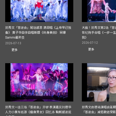
郑秀文「答谢会」尾场感恩 洒泪唱《上帝早已预
大癫！郑秀文第2场「答
备》 黄子华自弹自唱新版《终身美丽》 冧爆
世纪拖手合唱《一步一
Sammi最矜贵
我》
2026-07-12
2026-07-13
更多
更多
郑秀文一连三场「答谢会」开锣 表演嘉宾刘德华
郑秀文启德站演唱会延期
人力小黄车巡游《瘦身男女》回忆杀 鞠躬感谢观
「答谢会」减低歌迷受