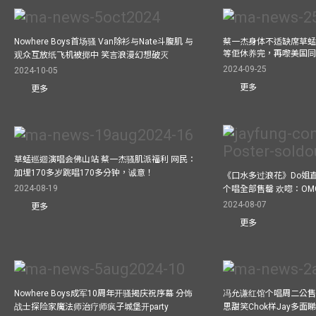
Nowhere Boys首场骚 Van除衫与Nate斗腹肌 与
蔡一杰身体不适缺席草蜢
等佢休养完，再嚟美国
观众互放纸飞机被掷中 笑言浪漫幻想破灭
2024-09-25
2024-10-05
更多
更多
草蜢巡迴演唱会佛山站 蔡一杰骚肌派福利 网民：
加埋170多岁跳唱170多分钟，诚意！
《口水多过浪花》Do姐
2024-08-19
个唱全部售罄 欢唿：OM
2024-08-07
更多
更多
Nowhere Boys成军10周年开骚揭庆祝序幕 分饰
冯允谦红馆个唱周二公售
战士探险家魔法师治疗师疯子城堡开party
思甜笑Chok样Jay多面