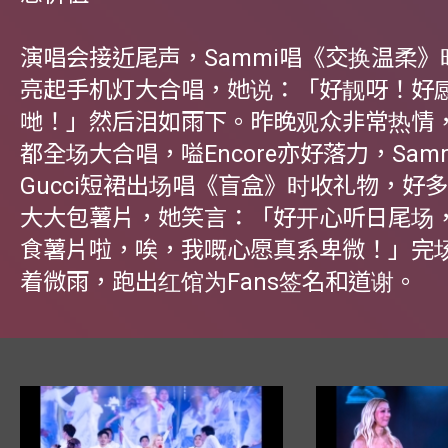
演唱会接近尾声，Sammi唱《交换温柔
亮起手机灯大合唱，她说：「好靓呀！好
哋！」然后泪如雨下。昨晚观众非常热情
都全场大合唱，嗌Encore亦好落力，Sam
Gucci短裙出场唱《盲盒》时收礼物，好多
大大包薯片，她笑言：「好开心听日尾场
食薯片啦，唉，我嘅心愿真系卑微！」完场
着微雨，跑出红馆为Fans签名和道谢。