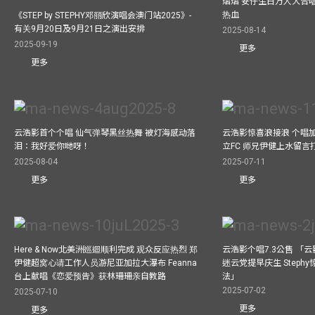
熠熠 安仔生日万人大合
热血
《STEP by STEPHY邓丽欣演唱会澳门站2025》-
有关9月20日及9月21日之演出安排
2025-08-14
2025-09-19
更多
更多
云浩影首个个唱 仙气弹琴黑丝热舞 被灯海感动落
云浩影惊喜浪接浪 个唱
泪：我好爱你哋呀！
立FC 师兄伊健上水留言
2025-08-04
2025-07-11
更多
更多
Here & Now北美洲巡迴顺利完成 观众反应热烈 郑
云浩影个唱7.3公售 「
伊健超窝心请工作人员游尼亚加拉大瀑布 Feanna
迷云党提早庆生 Step
台上献唱《恋爱预告》获林珊珊亲自教路
法」
2025-07-02
2025-07-10
更多
更多