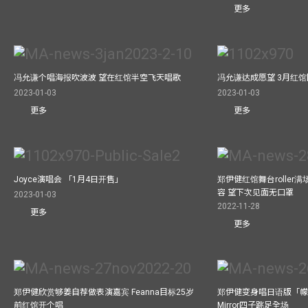
更多
冯允谦个唱海报吹波波 望在红馆半空飞天唱歌
冯允谦达成愿望 3月红馆閧
2023-01-03
2023-01-03
更多
更多
Joyce演唱会 「1月4日开售」
郑伊健红馆舞台roller
容 望下次见面无口罩
2023-01-03
2022-11-28
更多
更多
郑伊健欣赏够姜自荐做表演嘉宾 Feanna目标25岁
郑伊健变身唱日语版「幪
前红馆开个唱
Mirror四子跳足全场