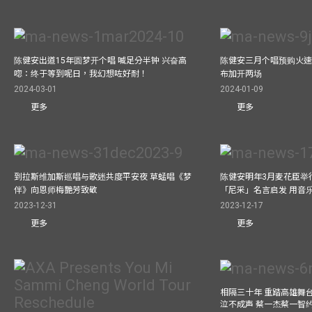
陈健安出道15年圆梦开个唱 喊足分半钟 兴奋高
陈健安三月个唱预购火速
唿：终于等到呢日，我幻想咗好耐！
布加开两场
2024-03-01
2024-01-09
更多
更多
到拉斯维加斯巡唱与歌迷共度平安夜 草蜢唱《梦
陈健安明年3月麦花臣举
伴》向恩师梅艷芳致敬
「尼采」名言启发 用音
2023-12-31
2023-12-17
更多
更多
相隔三十年 重踏高雄舞
泣不成声 蔡一杰蔡一智