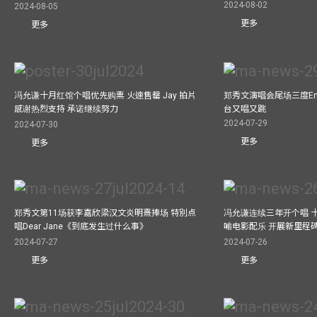
2024-08-02
2024-08-05
更多
更多
冯允谦十月红馆个唱优先购票 火速售罄 Jay 拍片
郑秀文演唱会尾场三度Enco
感谢热烈支持 承诺继续努力
台又唱又跳
2024-07-29
2024-07-30
更多
更多
郑秀文第11场获李嘉欣梁汉文炎明熹捧场 特別点
冯允谦连续三年开个唱 
唱Dear Jane《到底发生过什么事》
喻电影配乐 开展新里程
2024-07-27
2024-07-26
更多
更多