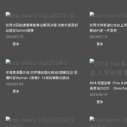
郑秀文回顾青春奉献事业眼泪决堤 张敬轩感恩初
郑秀文林家谦红馆台上笑
出道获Sammi提携
歌迷约定一齐变老
2024-07-15
2024-07-14
更多
更多
带埋黄淑蔓开骚 郑伊健巡唱伦敦站3度眼湿湿 低
潮时获Wyman《新歌》15年后被歌词感动
AXA 安盛呈献《You &
2024-07-09
香港站2023》（Resch
更多
2024-06-19
更多