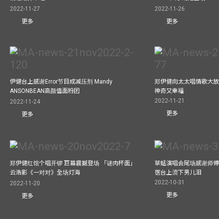
2022-11-27
2022-11-26
更多
更多
伊健台上感谢Error节目成减压剂 Mandy
郑伊健向太太唱情歌大放
ANSONBEAN高颜值面粉团
神奇又幸福
2022-11-21
2022-11-24
更多
更多
郑伊健红馆个唱开锣 巨幕震撼登场 「谜肉杯面」
草蜢演唱会尾场感谢师傅
云浩影《一对对》全场灯海
医台上流下男儿泪
2022-10-31
2022-11-20
更多
更多