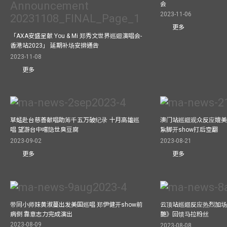
会
2023-11-06
更多
「AXA安盛呈献 You & Mi 郑秀文世界巡迴演唱会-
香港站2023」 延期补场安排通告
2023-11-08
更多
草蜢赴台慈善献唱助筹千五万破纪录 十月高雄巡
澳门站巡迴观众反应媲美
唱 望游台中嚐隐世臭豆腐
紥脚开show打后空翻
2023-09-02
2023-08-21
更多
更多
带同小师妹黄淑蔓出发美国巡唱 郑伊健开show前
云顶站巡迴反应热烈加场
病倒 靠意志力完成演出
艷》回馈马拉粉丝
2023-08-09
2023-08-08