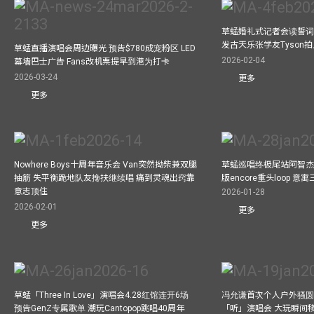
草蜢婚礼式记者会读誓词
发古天乐张学友Tyson
草蜢直播演唱会周边曝光 预告$780成宠粉区 LED
2026-02-04
幕墙巴士广告 Fans改机票提早到港为打卡
2026-03-24
更多
更多
Nowhere Boys十周年音乐会 Van突然拗柴兼双腿
草蜢巡唱终极尾站阿智杰
抽筋 失平衡跪地队友搀扶继续唱 痛到灵魂出窍靠
版encore重头loop 
意志顶住
2026-01-28
2026-02-01
更多
更多
草蜢「Three In Love」演唱会4.28红馆连开6场
冯允谦首次个人户外骚圆
预告GenZ专属歌单 潮玩Cantopop跳唱40周年
「听」演唱会 大玩瞬间移动