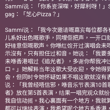
Sammi说：「你系资深㗎，好犀利呀！」S
gag：「芝心Pizza？」
Sammi说：「我今次邀请嘅嘉宾每位都
儿系好出色嘅歌手，同埋佢把声，一开口
好锺意佢嘅歌声。你喺红馆开过演唱会未呀
示沒有，只有担任过和音。她说：「我要
未喺香港唱过《追光者》，多谢你帮我冲
口。」她解释当年这歌大受欢迎，令她得
会，但同时令她怀疑如果不唱这歌就沒有
说：「我曾经唔信邪，喺音乐节表演10首
者》放在第5首表演，结果一唱完观众就
我自信动摇。我心裏面有一个地方，我就
都可以继续表演，我希望呢个地方系香港