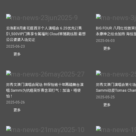
云浩影8月麦花臣首开个人演唱会 6.25优先订票
BIG FOUR 八月红馆放笑弹
$1,500VIP门票享专属福利 Cloud笨猪跳练胆 最想
永康神之组合加持 海报
公公婆婆入场见证
2025-06-03
2025-06-23
更多
更多
郑秀文澳门演唱会尾场 林保怡逾十年再踏舞台演
郑秀文澳门演唱会第七场
唱 Sammi为抗癌吴忻熹含泪打气：加油，唔使
Sammi劲爱Tomas C
怕！
2025-05-25
2025-05-26
更多
更多