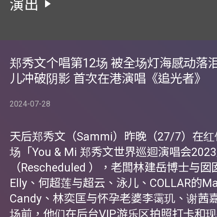
演出
郑秀文个唱第12场 被全场灯海感动落泪
儿冲破阴影 首次在港演唱《追光者》
2024-07-28
天后郑秀文（Sammi）昨晚（27/7）在红
场「You & Mi 郑秀文世界巡迴演唱会202
（Rescheduled ），老闆林建岳博士与
Elly、何超莲与超云、泳儿、COLLAR的M
Candy、林奕匡与怀孕老婆李霭玑、谢茜
场前，他们在后台VIP游乐区拍照打卡和