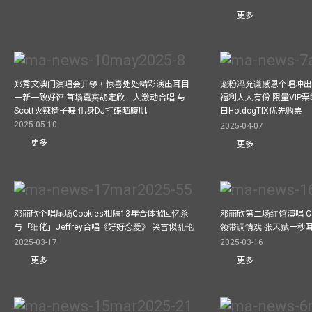
更多
郑秀文澳门演唱会开锣，惊喜处处精彩演出耳目
宠粉冯允谦感恩个唱冲出香
一新一致好评 首场嘉宾胡定欣二人激动合唱 与
福利人人有份 限量VIP票
Scott火辣椅子舞 化身DJ打碟晒腹肌
日HotdogTIX优先购票
2025-05-10
2025-04-07
更多
更多
邓丽欣个唱尾场Cookies相隔13年合体掀回忆杀
邓丽欣第二场红馆演唱 Co
与「细佬」Jeffrey合唱《好好恋爱》 笑言似乱伦
领带调情戏 张天赋一秒
2025-03-17
2025-03-16
更多
更多