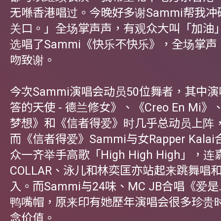
无喺香港唱过。今晚好多谢Sammi帮我
关口。」全场掌声声，有观众大叫「加油」
选唱了Sammi《快乐不快乐》，全场掌
吻致谢。
今次Sammi演唱会动员50位舞者，其中
答的天使 - 德兰修女》、《Creo En Mi
梦想》和《信者得爱》时几乎总动员上阵
而《信者得爱》Sammi与女Rapper Kal
众一齐举手高歌「High High High」，
COLLAR、泳儿和林奕匡亦站起来跳舞唱
入。而Sammi与24味、MC JB合唱《爱
鸭嘴帽，原来印有她歷年演唱会很多珍贵
念价值。