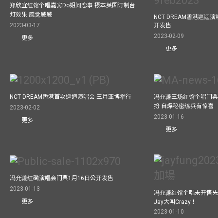
郑欣宜红馆个唱嘉宾Do姐问恋事 揼本英国订制台
灯效果 感觉威威
NCT DREAM香港巡迴
开发售
2023-03-17
2023-02-09
更多
更多
NCT DREAM香港首次巡迴演唱会 三月亚博举行
冯允谦三场红馆个唱门票
扮 自爆秘密练兵有惊喜
2023-02-02
2023-01-16
更多
更多
冯允谦红磡演唱会门票1月16日公开发售
2023-01-13
冯允谦红馆个唱未开售先
更多
Jay大叫Crazy！
2023-01-10