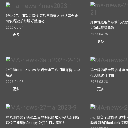
郑秀文7月演唱会海报 天后气势逼人 承认造型难
驾驭 秘诀护肤睡好勤运动
郑伊健巡唱首站澳门被歌
2023-05-04
兴清唱获赞勇敢
2023-04-25
更多
更多
郑伊健HERE & NOW 演唱会澳门站 门票开售 火速
冯允谦演唱会尾场 张学
爆满
张天赋邀齐作曲
2023-04-03
2023-03-28
更多
更多
冯允谦红馆个唱第二场 林明祯红裙火辣登场 钊峰
冯允谦首个红馆骚 邀林
送公仔被暱称Snoopy 公开生日甜蜜影片
麟臂 跳唱Blackpink掀