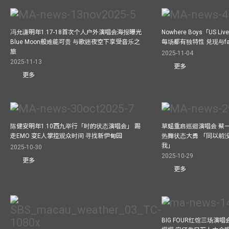
冯允谦明年1.17-18首次个人户外演唱会海报曝光
Nowhere Boys「US
Blue Moon般难能可贵 与歌迷夜空下享受音乐之
每场都有独特性 兑现与f
旅
2025-11-04
2025-11-13
更多
更多
陈健安明年1.10西九举行「时的状态演唱会」 踢
草蜢重启巡迴演唱会 蔡
走EMO 变E人掌控观众时间 寻找新伊甸园
热舞状态大勇 「同以前
我」
2025-10-30
2025-10-29
更多
更多
BIG FOUR红馆三场演