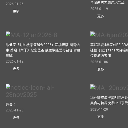
台派朱古力周边纪念品
2026-01-26
2026-01-19
更多
更多
陈健安「时的状态演唱会2026」两场爆满 圆满结
草蜢耗资4年完成RE:GRA
束 首唱《梨子》纪念爸爸 感激歌迷爱与包容 谢幕
碟预订 近千fans大合
爆喊
仪摆酒送表演
2026-01-12
2026-01-06
更多
更多
冯允谦双海报贺明年户外骚
美食与特调饮品Chill享
通告：
2025-11-20
2025-11-28
更多
更多