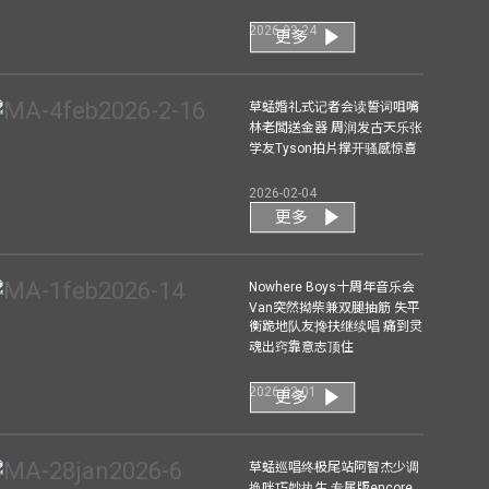
2026-03-24
更多
草蜢婚礼式记者会读誓词咀嘴
林老闆送金器 周润发古天乐张
学友Tyson拍片撑开骚感惊喜
2026-02-04
更多
Nowhere Boys十周年音乐会
Van突然拗柴兼双腿抽筋 失平
衡跪地队友搀扶继续唱 痛到灵
魂出窍靠意志顶住
2026-02-01
更多
草蜢巡唱终极尾站阿智杰少调
换咪巧妙执生 专属版encore