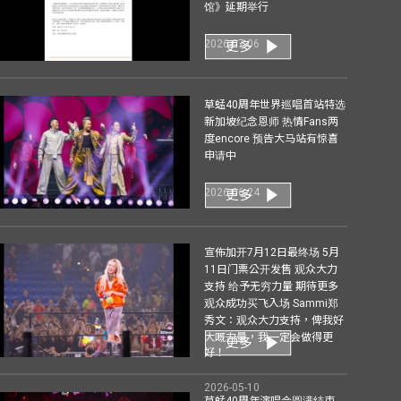
馆》延期举行
2026-07-06
更多
草蜢40周年世界巡唱首站特选
新加坡纪念恩师 热情Fans两
度encore 预告大马站有惊喜
申请中
2026-06-24
更多
宣佈加开7月12日最终场 5月
11日门票公开发售 观众大力
支持 给予无穷力量 期待更多
观众成功买飞入场 Sammi郑
秀文：观众大力支持，俾我好
大嘅力量，我一定会做得更
更多
好！
2026-05-10
草蜢40周年演唱会圆满结束