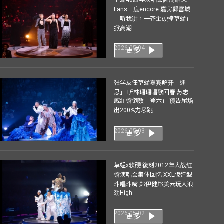
Fans三度encore 嘉宾郭富城
「听我讲，一齐企硬撑草蜢」
掀高潮
2026-05-04
更多
张学友任草蜢嘉宾解开「迷
思」 听林珊珊唱歌回春 苏志
威红馆倒数「登六」 预告尾场
出200%力尽跳
2026-05-03
更多
草蜢x软硬 復刻2012年大战红
馆演唱会集体回忆 XXL版造型
斗唱斗嘴 郑伊健邝美云玩人浪
劲High
2026-05-02
更多