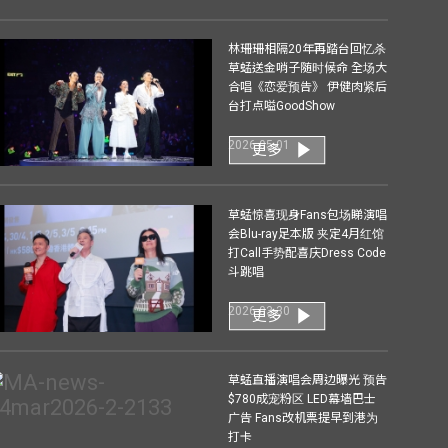
林珊珊相隔20年再踏台回忆杀
草蜢送金哨子随时候命 全场大
合唱《恋爱预告》 伊健肉紧后
台打点嗌GoodShow
2026-05-01
更多
草蜢惊喜现身Fans包场睇演唱
会Blu-ray足本版 夹定4月红馆
打Call手势配喜庆Dress Code
斗跳唱
2026-03-30
更多
草蜢直播演唱会周边曝光 预告
$780成宠粉区 LED幕墙巴士
广告 Fans改机票提早到港为
打卡