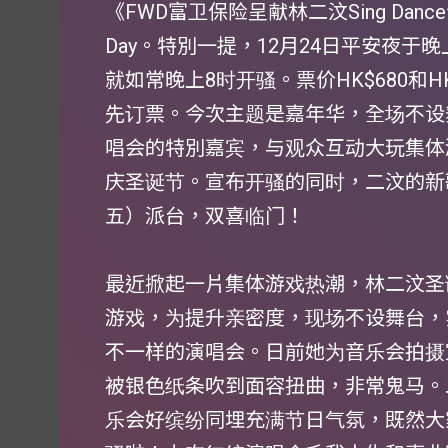
《FWD富卫保险呈献林二汶Sing Danc
Day。特別一提，12月24日平安夜于
就如常晚上8时开骚。票价HK$680和H
先订票。今次主题是嘉年华，全场不设
唱会的特別嘉宾，与观众互动大玩集体游戏
庆圣诞节。宣布开骚的同时，二汶的新
五）派台，双喜临门！
最近掀起一片集体游戏热潮，林二汶圣
游戏，为提升亲密度，现场不设舞台，
不一样的演唱会。日前她为音乐会拍摄
被银色纸条吹到面容扭曲，非常鬼马。
乐会好缤纷同埋充满节日气氛，既然大