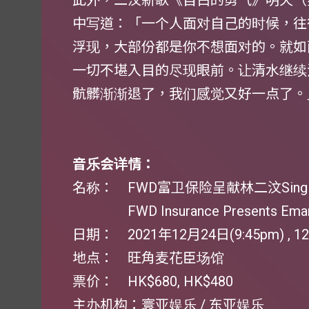
此外，二汶新歌《自白的勇气》明天（
中写道：「一个人面对自己的时候，往
浮现，大部份都是你不想面对的。就如
一切不堪入目的尽现眼前。让清水继续
骯髒渐渐退了，我们感觉又好一点了。
音乐会详情：
名称： FWD富卫保险呈献林二汶Sing 
FWD Insurance Presents Eman L
日期： 2021年12月24日(9:45pm) , 12
地点： 旺角麦花臣场馆
票价： HK$680, HK$480
主办机构：寰亚娱乐 / 东亚娱乐