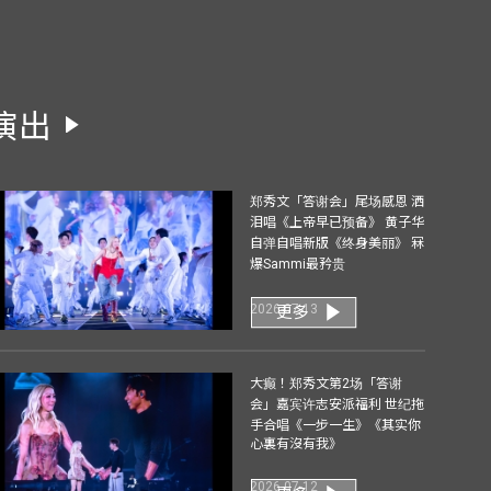
演出
郑秀文「答谢会」尾场感恩 洒
泪唱《上帝早已预备》 黄子华
自弹自唱新版《终身美丽》 冧
爆Sammi最矜贵
2026-07-13
更多
大癫！郑秀文第2场「答谢
会」嘉宾许志安派福利 世纪拖
手合唱《一步一生》《其实你
心裏有沒有我》
2026-07-12