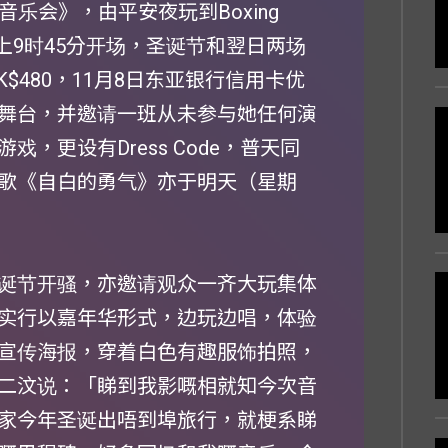
e音乐会》，由平安夜玩到Boxing
晚上9时45分开场，圣诞节和翌日两场
K$480，11月8日东亚银行信用卡优
舞台，并邀请一班从未参与她任何演
，更设有Dress Code，普天同
歌《自白的勇气》亦于明天（星期
诞节开骚，亦邀请观众一齐大玩集体
实行以嘉年华形式，边玩边唱，体验
宣传海报，穿着白色有趣服饰拍照，
二汶说：「睇到我影嘅相就知今次音
家今年圣诞出唔到埠旅行，就梗系睇