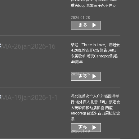
重头loop 意寓三子永不停步
2026-01-28
更多
草蜢「Three In Love」演唱会
4.28红馆连开6场 预告GenZ
专属歌单 潮玩Cantopop跳唱
40周年
2026-01-26
更多
冯允谦首次个人户外骚圆满举
行 场外百人扎营「听」演唱会
大玩瞬间移动搞惊喜 两度
encore落台派朱古力周边纪念
品
更多
2026-01-19