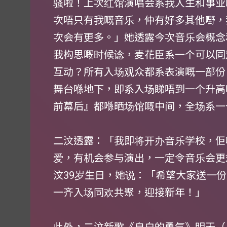
骚啦！上次红馆演唱会系我人生和事业
次唔只有我嘅音乐，仲有好多其他嘢，
次会有更多。」她透露今次音乐会概念
我构思嘅时候谂，麦花臣系一个可以同
互动？所有入场观众都系表演嘅一部份，到
舞台喺地下，即系入场睇唔到一个升高
前幕后』都喺晒场馆嘅中间，全场系一个大
二汶透露：「我即将开办音乐学校，佢
爱，有机会参与演出，一定令音乐会更
汶39岁生日，她说：「希望大家送一
一齐入场同欢共聚，迎接新年！」