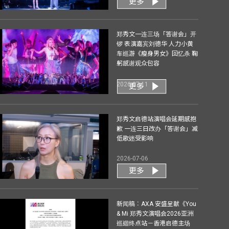
更多
郑秀文一连三场「答谢会」开
锣 表演嘉宾刘德华 人力小黄
车巡游《瘦身男女》回忆杀 鞠
躬感谢观众包容
2026-07-11
更多
郑秀文启德站演唱会延期感抱
歉 一连三日改办「答谢会」减
低歌迷受影响
2026-07-06
更多
新闻稿︰AXA 安盛呈献《You
& Mi 郑秀文演唱会2026亚洲
巡迴终点站－香港启德主场