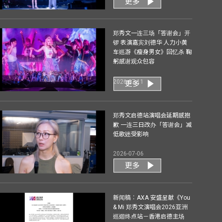
更多
郑秀文一连三场「答谢会」开
锣 表演嘉宾刘德华 人力小黄
车巡游《瘦身男女》回忆杀 鞠
躬感谢观众包容
2026-07-11
更多
郑秀文启德站演唱会延期感抱
歉 一连三日改办「答谢会」减
低歌迷受影响
2026-07-06
更多
新闻稿︰AXA 安盛呈献《You
& Mi 郑秀文演唱会2026亚洲
巡迴终点站－香港启德主场