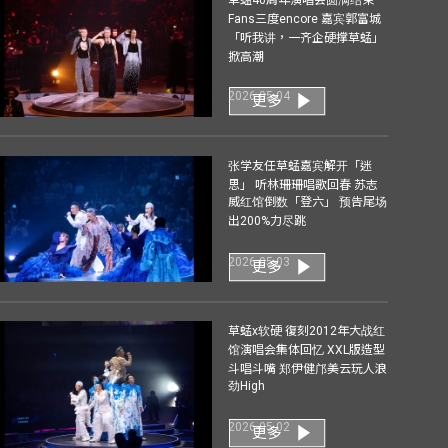
Fans三度encore 嘉宾郭富城
「听我讲，一齐企硬撑草蜢」
掀高潮
2026-05-04
更多
张学友任草蜢嘉宾解开「迷
思」 听林珊珊唱歌回春 苏志
威红馆倒数「登六」 预告尾场
出200%力尽跳
2026-05-03
更多
草蜢x软硬 復刻2012年大战红
馆演唱会集体回忆 XXL版造型
斗唱斗嘴 郑伊健邝美云玩人浪
劲High
2026-05-02
更多