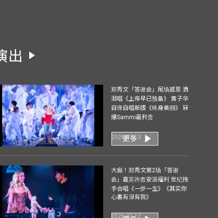
演出
郑秀文「答谢会」尾场感恩 洒
泪唱《上帝早已预备》 黄子华
自弹自唱新版《终身美丽》 冧
爆Sammi最矜贵
2026-07-13
更多
大癫！郑秀文第2场「答谢
会」嘉宾许志安派福利 世纪拖
手合唱《一步一生》《其实你
心裏有沒有我》
2026-07-12