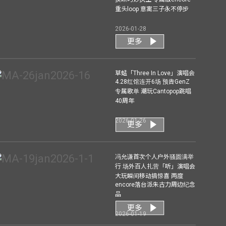
重头loop 意寓三子永不停步
2026-01-28
更多
草蜢「Three In Love」演唱会
4.28红馆连开6场 预告GenZ
专属歌单 潮玩Cantopop跳唱
40周年
2026-01-26
更多
冯允谦首次个人户外骚圆满举
行 场外百人扎营「听」演唱会
大玩瞬间移动搞惊喜 两度
encore落台派朱古力周边纪念
品
更多
2026-01-19