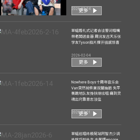
2026-03-24
更多
草蜢婚礼式记者会读誓词咀嘴
林老闆送金器 周润发古天乐张
学友Tyson拍片撑开骚感惊喜
2026-02-04
更多
Nowhere Boys十周年音乐会
Van突然拗柴兼双腿抽筋 失平
衡跪地队友搀扶继续唱 痛到灵
魂出窍靠意志顶住
2026-02-01
更多
草蜢巡唱终极尾站阿智杰少调
换咪巧妙执生 专属版encore