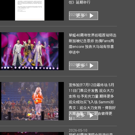
馆》延期举行
2026-07-06
更多
草蜢40周年世界巡唱首站特选
新加坡纪念恩师 热情Fans两
度encore 预告大马站有惊喜
申请中
2026-06-24
更多
宣佈加开7月12日最终场 5月
11日门票公开发售 观众大力
支持 给予无穷力量 期待更多
观众成功买飞入场 Sammi郑
秀文：观众大力支持，俾我好
大嘅力量，我一定会做得更
更多
好！
2026-05-10
草蜢40周年演唱会圆满结束