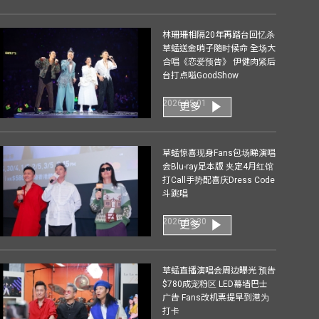
林珊珊相隔20年再踏台回忆杀
草蜢送金哨子随时候命 全场大
合唱《恋爱预告》 伊健肉紧后
台打点嗌GoodShow
2026-05-01
更多
草蜢惊喜现身Fans包场睇演唱
会Blu-ray足本版 夹定4月红馆
打Call手势配喜庆Dress Code
斗跳唱
2026-03-30
更多
草蜢直播演唱会周边曝光 预告
$780成宠粉区 LED幕墙巴士
广告 Fans改机票提早到港为
打卡