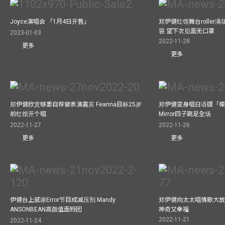
Joyce演唱会 「1月4日开售」
郑伊健红馆舞台roller
容 望下次见面无口罩
2023-01-03
2022-11-28
更多
更多
郑伊健欣赏够姜自荐做表演嘉宾 Feanna目标25岁
郑伊健变身唱日语版「幪
前红馆开个唱
Mirror四子跳足全场
2022-11-27
2022-11-26
更多
更多
伊健台上感谢Error节目成减压剂 Mandy
郑伊健向太太唱情歌大放
ANSONBEAN高颜值面粉团
神奇又幸福
2022-11-21
2022-11-24