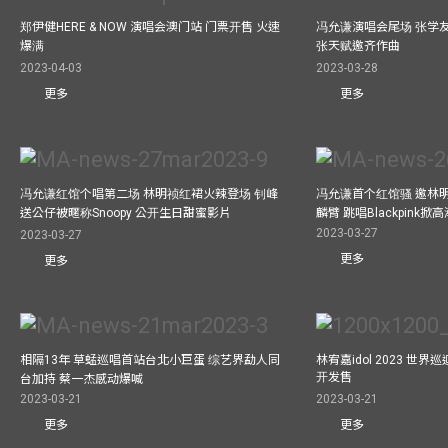
郑伊健HERE & NOW 演唱会澳门站 门票开售 火速
冯允谦演唱会尾场 张学
爆满
张天赋邀齐作曲
2023-04-03
2023-03-28
更多
更多
冯允谦红馆个唱第二场 林明祯红裙火辣登场 钊峰
冯允谦首个红馆骚 邀林
送公仔被暱称Snoopy 公开生日甜蜜影片
麟臂 跳唱Blackpink掀
2023-03-27
2023-03-27
更多
更多
相隔13年 草蜢巡唱首站台北小巨蛋 综艺界勐人同
林宥嘉idol 2023 世
开发售
台加持 蔡一杰感动爆喊
2023-03-21
2023-03-21
更多
更多