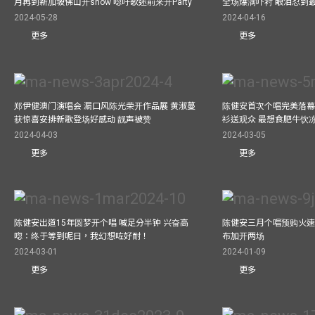
月再到新加坡佛山开show 唿吁歌迷前来开Party
全场爆满吓衬 眼泪忍到
2024-05-28
2024-04-16
更多
更多
郑伊健澳门演唱会 漏口风陈光荣开作品展 黄淑蔓
陈健安首次个唱完美落幕 妈
获惊喜安排新歌登场好感动 靓声被赞
衫送观众 最想食肥牛饮
2024-04-03
2024-03-05
更多
更多
陈健安出道15年圆梦开个唱 喊足分半钟 兴奋高
陈健安三月个唱预购火速
唿：终于等到呢日，我幻想咗好耐！
布加开两场
2024-03-01
2024-01-09
更多
更多