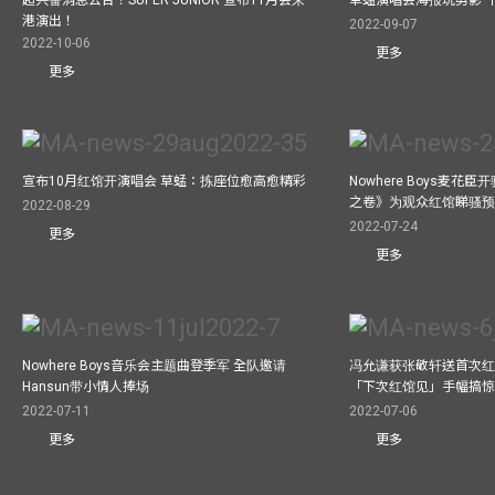
港演出！
2022-09-07
2022-10-06
更多
更多
宣布10月红馆开演唱会 草蜢：拣座位愈高愈精彩
Nowhere Boys麦花臣
之卷》为观众红馆睇骚
2022-08-29
2022-07-24
更多
更多
Nowhere Boys音乐会主题曲登季军 全队邀请
冯允谦获张敬轩送首次红
Hansun带小情人捧场
「下次红馆见」手幅搞
2022-07-11
2022-07-06
更多
更多