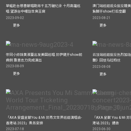
草蜢赴台慈善献唱助筹千五万破纪录 十月高雄巡
澳门站巡迴观众反应媲美
唱 望游台中嚐隐世臭豆腐
紥脚开show打后空翻
2023-09-02
2023-08-21
更多
更多
带同小师妹黄淑蔓出发美国巡唱 郑伊健开show前
云顶站巡迴反应热烈加场
病倒 靠意志力完成演出
艷》回馈马拉粉丝
2023-08-09
2023-08-08
更多
更多
「AXA 安盛呈献You & Mi 郑秀文世界巡迴演唱会-
「AXA 呈献 You & M
香港站 2023」票务安排
港站 2023」通告
2023-07-18
2023-06-30