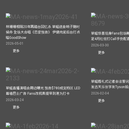
林珊珊相隔20年再踏台回忆杀 草蜢送金哨子随时
候命 全场大合唱《恋爱预告》 伊健肉紧后台打点
草蜢惊喜现身Fans包场睇演
嗌GoodShow
定4月红馆打Call手势配喜
2026-05-01
2026-03-30
更多
更多
草蜢婚礼式记者会读誓词
发古天乐张学友Tyson
草蜢直播演唱会周边曝光 预告$780成宠粉区 LED
2026-02-04
幕墙巴士广告 Fans改机票提早到港为打卡
2026-03-24
更多
更多