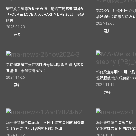
寰亚娱乐统筹及制作 启德主场馆首场慈善演唱会
邓丽欣3月红馆个唱优先
「FOUR in LOVE 万人CHARITY LIVE 2025」完满
场好消息：原来梦想沒
结束
2024-12-03
2025-01-23
更多
更多
郑伊健高雄巨蛋开骚打造专属国语歌单 组古惑版
五坚情：来铜锣湾找我！
邓丽欣宣布明年3月14及
2024-11-26
现舒服感 镜头后腰痛bo
2024-11-15
更多
更多
冯允谦红馆个唱尾场 回应网上留言唱旧歌 胸袭嘉
冯允谦红馆个唱第二场 
宾Ian哄动全场 Jay透露唱到流鼻血
全场起舞大合唱 两度enco
2024-10-12
2024-10-11