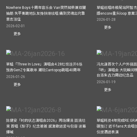
Nowhere Boys十周年音乐会 Van突然拗柴兼双腿
草蜢巡唱终极尾站阿智杰
抽筋 失平衡跪地队友搀扶继续唱 痛到灵魂出窍靠
版encore重头loop 
意志顶住
2026-01-28
2026-02-01
更多
更多
草蜢「Three In Love」演唱会4.28红馆连开6场
冯允谦首次个人户外骚圆
预告GenZ专属歌单 潮玩Cantopop跳唱40周年
「听」演唱会 大玩瞬间移动
台派朱古力周边纪念品
2026-01-26
2026-01-19
更多
更多
陈健安「时的状态演唱会2026」两场爆满 圆满结
草蜢耗资4年完成RE:GRA
束 首唱《梨子》纪念爸爸 感激歌迷爱与包容 谢幕
碟预订 近千fans大合
爆喊
仪摆酒送表演