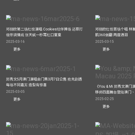
邓丽欣第二场红馆演唱 Cookies结伴捧场 还原打
邓丽欣红馆首场个唱 林
领带调情戏 张天赋一秒耳红口窒窒
肌360侧翻 两度洒泪
2025-03-16
2025-03-15
更多
更多
郑秀文5月澳门演唱会门票3月7日公售 抢先剧透
每场不同嘉宾 造型有惊喜
《You & Mi 郑秀文澳门
2025-03-05
移师四面舞台登陆澳门、
2025-02-25
更多
更多