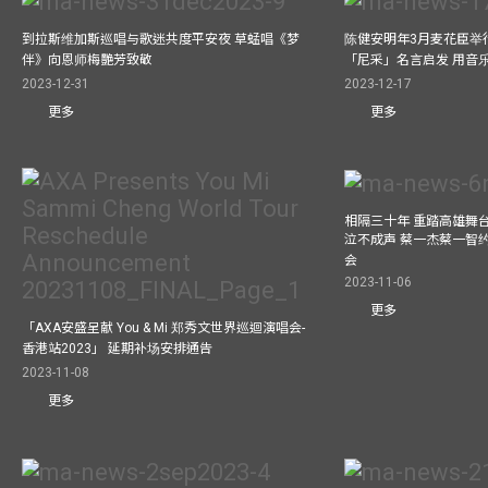
到拉斯维加斯巡唱与歌迷共度平安夜 草蜢唱《梦
陈健安明年3月麦花臣举
伴》向恩师梅艷芳致敬
「尼采」名言启发 用音
2023-12-31
2023-12-17
更多
更多
相隔三十年 重踏高雄舞
泣不成声 蔡一杰蔡一智
会
2023-11-06
更多
「AXA安盛呈献 You & Mi 郑秀文世界巡迴演唱会-
香港站2023」 延期补场安排通告
2023-11-08
更多