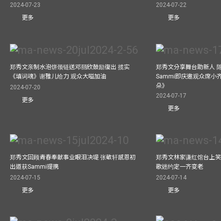
2024-07-23
2024-07-22
更多
更多
郑秀文亲制水泡饼颈链送邓丽欣鼓励復出 揽实
郑秀文分享舞台助新人 
《填词魂》谢雅儿给力 观众大嗌加油
Sammi即庆邀观众席小
朵》
2024-07-20
2024-07-17
更多
更多
郑秀文回顾青春奉献事业眼泪决堤 张敬轩感恩初
郑秀文林家谦红馆台上笑
出道获Sammi提携
歌迷约定一齐变老
2024-07-15
2024-07-14
更多
更多