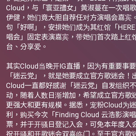
Cloud，与「寰亚孻女」黄淑蔓在一次唱
伊健，她们竟大胆自荐任对方演唱会嘉宾
句「好啊」，安排她们成为其红馆「HERE a
唱会」固定表演嘉宾，带她们首次踏上红
台、分享爱。
其实Cloud当晚开IG直播，因为有重要事
「迷云党」，就是她要成立官方歌迷会！
Cloud一直都好感谢「迷云党」自发组织
动，随着人数日渐增加，希望成立官方歌
更强大和更有规模。据悉，宠粉Cloud为
利，购买今次「Finding Cloud 云浩影演
票，并于开骚日登记入会，可免本年度入
祝开骚和开歌迷会双喜临门。至于官方歌