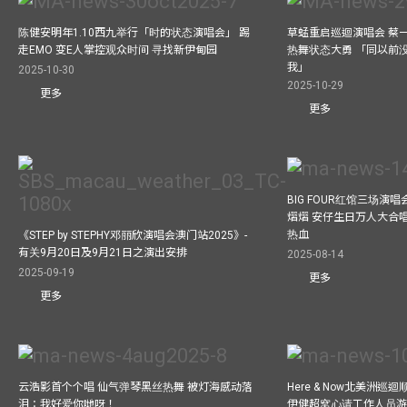
陈健安明年1.10西九举行「时的状态演唱会」 踢
草蜢重启巡迴演唱会 蔡
走EMO 变E人掌控观众时间 寻找新伊甸园
热舞状态大勇 「同以前
我」
2025-10-30
2025-10-29
更多
更多
BIG FOUR红馆三场演
熠熠 安仔生日万人大合
热血
《STEP by STEPHY邓丽欣演唱会澳门站2025》-
有关9月20日及9月21日之演出安排
2025-08-14
2025-09-19
更多
更多
云浩影首个个唱 仙气弹琴黑丝热舞 被灯海感动落
Here & Now北美洲巡
泪：我好爱你哋呀！
伊健超窝心请工作人员游尼