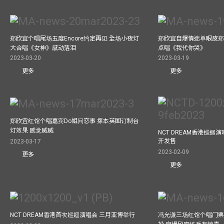
郑欣宜个唱尾场五度Encore约定再见 全场小夜灯
郑欣宜自爆情迷单眼皮郑
大合唱《女神》感动落泪
点唱《我代你哭》
2023-03-20
2023-03-19
更多
更多
郑欣宜红馆个唱嘉宾Do姐问恋事 揼本英国订制台
灯效果 感觉威威
NCT DREAM香港巡迴
开发售
2023-03-17
2023-02-09
更多
更多
NCT DREAM香港首次巡迴演唱会 三月亚博举行
冯允谦三场红馆个唱门票