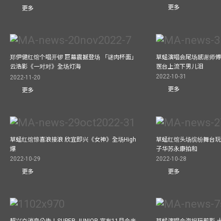
更多
更多
郑伊健红馆个唱开锣 巨幕震撼登场 「谜肉杯面」
草蜢演唱会尾场感谢师傅
云浩影《一对对》全场灯海
医台上流下男儿泪
2022-10-31
2022-11-20
更多
更多
草蜢红馆惊喜浪接浪 欣宜即兴《女神》全场High
草蜢红馆头场缤纷舞台玩
爆
子华苏永康拍和
2022-10-29
2022-10-28
更多
更多
超兴奋消息公告！SUPER JUNIOR 宣布11月会来
草蜢演唱会海报玩剪影 