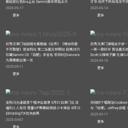
歌迷掟红色Bra上台 Sammi高举笑指太大
才华 向天下所有母亲节
2025-05-17
2025-05-14
更多
更多
郑秀文澳门站加唱专属歌曲《出界》《唯独你是
郑秀文澳门演唱会开锣
不可取替》答谢粉丝 第二场嘉宾林明祯 自携28只
一新一致好评 首场嘉宾
珍藏Sammi CD「自肥」求签名 带同8位Dancers
Scott火辣椅子舞 化身
为偶像献出第一次
2025-05-10
2025-05-11
更多
更多
宠粉冯允谦感恩个唱冲出香港 5月31日澳门见 派
邓丽欣个唱尾场Cookie
福利人人有份 限量VIP票睇綵排送小卡海报 4月10
与「细佬」Jeffrey合
日HotdogTIX优先购票
2025-03-17
2025-04-07
更多
更多