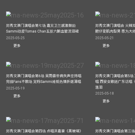
郑秀文澳门演唱会第七场 嘉宾卫兰感激鼓励
郑秀文澳门演唱会 火辣
Sammi劲爱Tomas Chan五脏六腑血管流泪裙
肥仔变肌肉型男 愿为大
2025-05-25
2025-05-21
更多
更多
郑秀文澳门演唱会第6场 吴雨霏带病失声坚持唱
郑秀文澳门演唱会第5场
完骚Fans不散场 宠粉Sammi难抵热情折返清唱
唱 西安女歌迷广东话唱《
落泪
2025-05-19
2025-05-18
更多
更多
郑秀文澳门演唱会第四场 点唱洪嘉豪《黑玻璃》
郑秀文澳门演唱会第三场