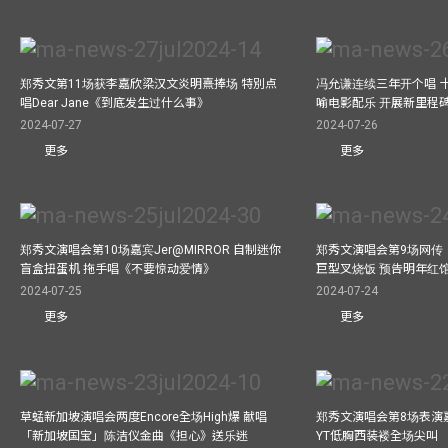
郑秀文第11场获李嘉欣梁汉文炎明熹捧场 特別点
冯允谦连续三年开个唱 
唱Dear Jane《到底发生过什么事》
喻电影配乐 开展新里程
2024-07-27
2024-07-26
更多
更多
郑秀文演唱会第10场嘉宾Jer@MIRROR 自制迷你
郑秀文演唱会第9场网传
盲盒扭蛋机 拖手唱《不要惊动爱情》
巨型叉烧饭 预告明年红
2024-07-25
2024-07-24
更多
更多
草蜢新加坡演唱会两度Encore全场High爆 献唱
郑秀文演唱会第8场表演嘉
「新加坡国宝」陈洁仪金曲《担心》送乐迷
YT低胸西装褛全场尖叫