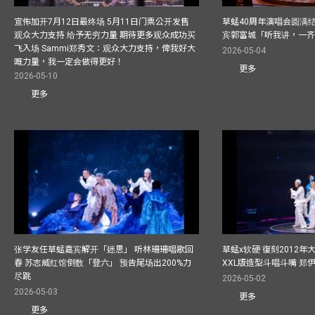
宣佈加开7月12日最终场 5月11日门票公开发售
草蜢40周年演唱会圆满结束F
观众大力支持 给予无穷力量 期待更多观众成功买
宾郭富城「听我讲，一
飞入场 Sammi郑秀文：观众大力支持，俾我好大
2026-05-04
嘅力量，我一定会做得更好！
更多
2026-05-10
更多
张学友任草蜢嘉宾解开「迷思」 听林珊珊唱歌回
草蜢x软硬 復刻2012
春 苏志威红馆倒数「登六」 预告尾场出200%力
XXL版造型斗唱斗嘴 郑
尽跳
2026-05-02
2026-05-03
更多
更多