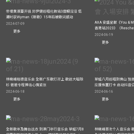
带埋黄淑蔓开骚 郑伊健巡唱伦敦站3度眼湿湿 低
潮时获Wyman《新歌》15年后被歌词感动
AXA 安盛呈献《You &
2024-07-09
香港站2023》（Resch
更多
2024-06-19
更多
林晓峰顺德音乐会 全新广东歌打孖上 歌迷大嗌除
草蜢八月巡唱到佛山 预告
衫 爸爸专程捧场心情紧张
应援佈置打卡 启动抖音
2024-06-18
2024-06-16
更多
更多
全新歌单及舞台战衣 到澳门举行音乐会 草蜢7月8
林晓峰首次个人音乐会 歌