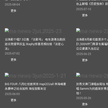
台上献唱《恋爱预告》
2025-08-04
2025-07-10
更多
更多
云浩影个唱7.3公售 「云影号」 电车游港岛助庆
云浩影8月麦花臣首开个人
迷云党提早庆生 Stephy惊喜亮相传授「淡定心
$1,500VIP门票享专属福
法」
公公婆婆入场见证
2025-07-02
2025-06-23
更多
更多
BIG FOUR 八月红馆放笑弹 Hapi2CUall 林海峰夏
郑秀文澳门演唱会尾场 
永康神之组合加持 海报显醇友谊
唱 Sammi为抗癌吴忻
怕！
2025-06-03
2025-05-26
更多
更多