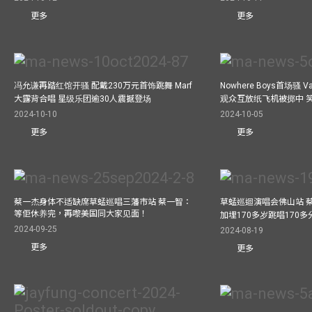
更多
更多
冯允谦再踏红馆开骚 配戴230万元首饰跳舞 Marf
Nowhere Boys首场骚 
大露背合唱 星级乐团逾30人震撼登场
观众互放纸飞机被掷中 
2024-10-10
2024-10-05
更多
更多
蔡一杰身体不适缺席草蜢巡唱三藩市站 蔡一智：
草蜢巡迴演唱会佛山站 
等佢休养完，再嚟美国同大家见面！
加埋170多岁跳唱170
2024-09-25
2024-08-19
更多
更多