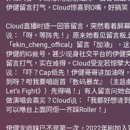
伊健留言打气，Cloud惊喜到O嘴，好搞笑
Cloud直播时逐一回答留言，突然看着屏
说：「呀，等阵先！」原来她看见留言板
「ekin_cheng_offical」留言「加油」
伊健的IG账号，甚少现身社交平台的伊健
留言打气，实在难得。Cloud受宠若惊擘
说：「吓？Cap低先！伊健哥哥讲加油呀
到呀？咁我要唱返首『数码暴龙』（主题
Let’s Fight》）先得喎！」有人留言问
做演唱会嘉宾？Cloud说：「我都好想请
可以喺台上面同佢一齐踩Roller！」
伊健宠师妹已不是第一次，2022年刚加入