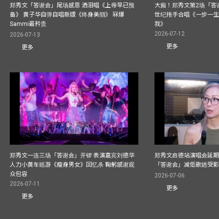
郑秀文「答谢会」尾场感恩 洒泪唱《上帝早已预
大癫！郑秀文第2场「答
备》 黄子华自弹自唱新版《终身美丽》 冧爆
世纪拖手合唱《一步一
Sammi最矜贵
我》
2026-07-12
2026-07-13
更多
更多
郑秀文一连三场「答谢会」开锣 表演嘉宾刘德华
郑秀文启德站演唱会延期
人力小黄车巡游《瘦身男女》回忆杀 鞠躬感谢观
「答谢会」减低歌迷受
众包容
2026-07-06
2026-07-11
更多
更多