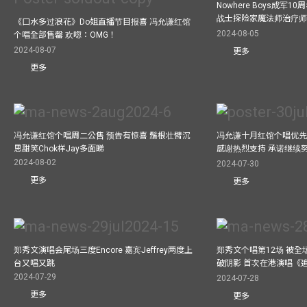
Nowhere Boys成军
战士探险家魔法师治疗师疯
《口水多过浪花》Do姐直播节目报喜 冯允谦红馆
2024-08-05
个唱全部售罄 欢唿：OMG！
2024-08-07
更多
更多
冯允谦红馆个唱周二公售 预告有惊喜 鬚根壮臂沉
冯允谦十月红馆个唱优先购
思甜笑Chok样Jay多面睇
感谢热烈支持 承诺继续
2024-08-02
2024-07-30
更多
更多
郑秀文演唱会尾场三度Encore 嘉宾Jeffrey两度上
郑秀文个唱第12场 被全
台又唱又跳
破阴影 首次在港演唱《
2024-07-29
2024-07-28
更多
更多