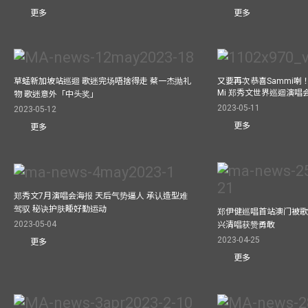
更多
更多
草蜢新加坡站巡迴 歌迷完场唔捨得走 蔡一杰抛礼
又要再次恭喜Sammi喇！A
Mi 郑秀文世界巡迴演唱会
物 歌迷意外「中头奖」
2023-05-11
2023-05-12
更多
更多
郑秀文7月演唱会海报 天后气势逼人 承认造型难
驾驭 秘诀护肤睡好勤运动
郑伊健巡唱首站澳门被歌
2023-05-04
兴清唱获赞勇敢
2023-04-25
更多
更多