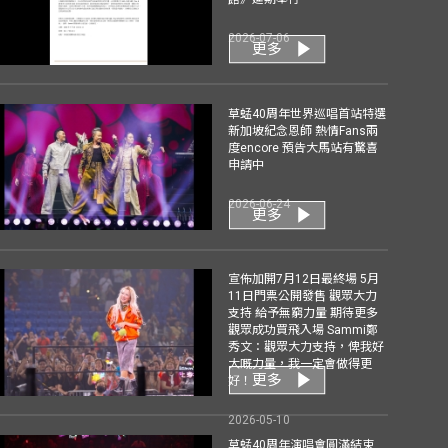
2026-07-06
更多
草蜢40周年世界巡唱首站特選
新加坡紀念恩師 熱情Fans兩
度encore 預告大馬站有驚喜
申請中
2026-06-24
更多
宣佈加開7月12日最終場 5月
11日門票公開發售 觀眾大力
支持 給予無窮力量 期待更多
觀眾成功買飛入場 Sammi鄭
秀文：觀眾大力支持，俾我好
大嘅力量，我一定會做得更
更多
好！
2026-05-10
草蜢40周年演唱會圓滿結束