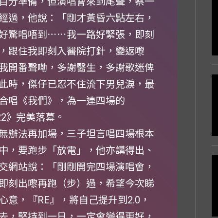
百分準備，但演唱會來到尾聲，蔡一
經過，他說：「剛才黃昏六點左右，
好驚唱唔到⋯⋯我一路好緊張，即刻
，跟住我即刻入醫院打針，變返嚟
我開番聲嘞，多謝醫生，多謝歌迷俾
此時，傑仔已忍不住流下男兒淚，最
合唱《我們》，為一連四場的
022》完美落幕。
無辦法再加場，三子坦言唱四場根本
中，要跑步「放電」，他亦講得出、
交網站說：「剛剛開完四場演唱會，
即刻出嚟再跑（步）過，希望今次睇
意，『RE』，將自己提升到2.0，
去，堅持到一日，一定會變得更好，