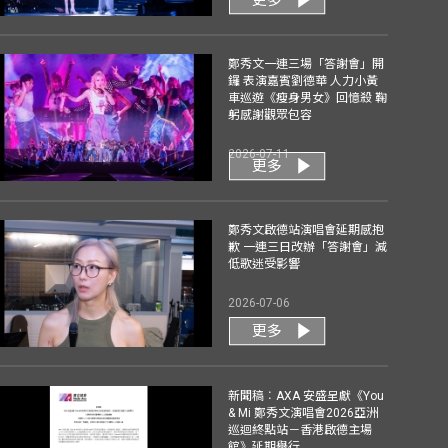
鄭秀文一連三場「答謝會」開
鑼 表演嘉賓劉德華 人力小黃
車巡遊《瘦身男女》回憶殺 鞠
躬感謝觀眾包容
2026-07-11
更多
鄭秀文啟德站演唱會延期感抱
歉 一連三日改辦「答謝會」減
低歌迷受影響
2026-07-06
更多
新聞稿︰AXA 安盛呈獻《You
& Mi 鄭秀文演唱會2026亞洲
巡迴終點站－香港啟德主場
館》延期舉行