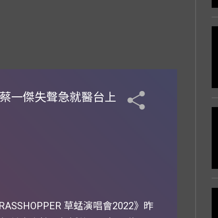
 蔡一傑失聲急就醫台上
SSHOPPER 草蜢演唱會2022》昨