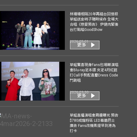
林珊珊相隔20年再踏台回憶殺
草蜢送金哨子隨時候命 全場大
合唱《戀愛預告》 伊健肉緊後
台打點嗌GoodShow
2026-05-01
更多
草蜢驚喜現身Fans包場睇演唱
會Blu-ray足本版 夾定4月紅館
打Call手勢配喜慶Dress Code
鬥跳唱
2026-03-30
更多
草蜢直播演唱會周邊曝光 預告
$780成寵粉區 LED幕牆巴士
廣告 Fans改機票提早到港為
打卡