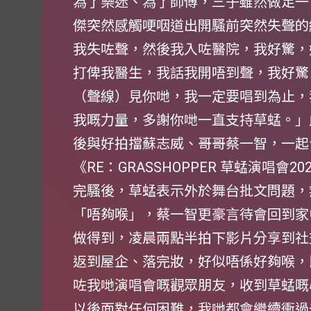
為了樂迷、為了師傅，三子雖然做足一
傑突然感觸哽咽道出開騷前突然失聲的
我失咗聲，然後我入咗醫院，我好驚，
打俾我醫生，我話我開唔到聲，我好驚
（聲線）見你哋，我一定要唱到為止，
我嘅力量，多謝你哋一直支持草蜢。」
後與好拍擋蘇志威、哥哥蔡一智，一起
《RE：GRASSHOPPER 草蜢演唱會2
完騷後，草蜢表示外於舞台批文問題，
「唔夠喉」，蔡一智更豪言待會回到家
做得到，凌晨兩點半拍下影片分享到社
返到屋企、落完妝，好似唔係好夠喉，
咗我哋演唱會嘅觀眾朋友，收到草蜢嘅心
以後面對任何困難，我哋都會繼續衝過