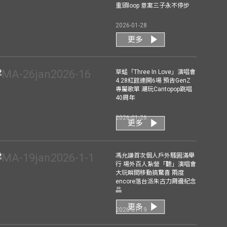
重頭loop 意寓三子永不停步
2026-01-28
更多
草蜢「Three In Love」演唱會
4.28紅館連開6場 預告GenZ
專屬歌單 潮玩Cantopop跳唱
40周年
2026-01-26
更多
馮允謙首次個人戶外騷圓滿舉
行 場外百人紮營「聽」演唱會
大玩瞬間移動搞驚喜 兩度
encore落台派朱古力周邊紀念
品
更多
2026-01-19