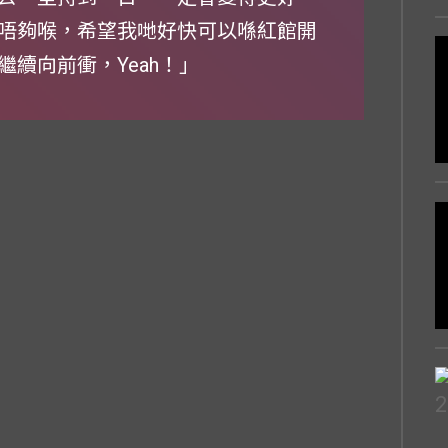
唔夠喉，希望我哋好快可以喺紅館開
，繼續向前衝，Yeah！」