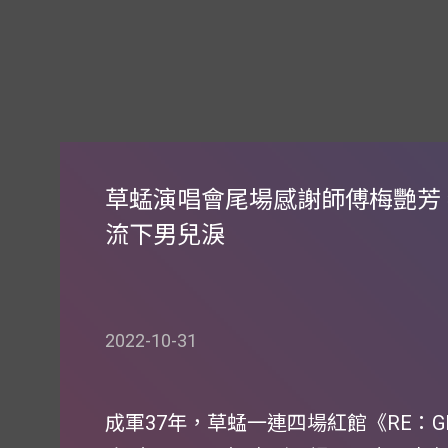
草蜢演唱會尾場感謝師傅梅艷芳
流下男兒淚
2022-10-31
成軍37年，草蜢一連四場紅館《RE：GRA