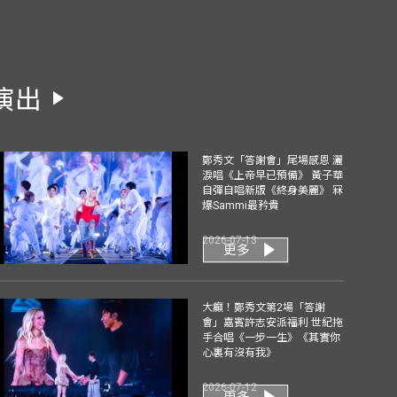
演出
鄭秀文「答謝會」尾場感恩 灑
淚唱《上帝早已預備》 黃子華
自彈自唱新版《終身美麗》 冧
爆Sammi最矜貴
2026-07-13
更多
大癲！鄭秀文第2場「答謝
會」嘉賓許志安派福利 世紀拖
手合唱《一步一生》《其實你
心裏有沒有我》
2026-07-12
更多