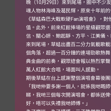
晚（10月29日）來到尾場，圈中不少
魂人物林海峰及葛民輝，原來十年前的
《草蜢森巴大戰軟硬Fan演唱會》，
值。此外，前來紅館捧場的星級觀眾還
信、關心妍、鮑起靜、方平、江美儀、
來到尾場，草蜢出盡百二分力氣載歌載
個角落，超過一百分鐘的連場勁歌熱舞
典金曲的前奏，觀眾總會報以熱烈掌聲
萬人紅館大合唱，場面叫人感動。
期後草蜢在台上感謝整個演唱會幕後團
「我哋仲要多謝一個人，就係我哋嘅師
睇，我哋三個每次開演唱會，都係送俾
好，唔可以失禮我哋師傅。」