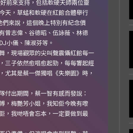
友好前來支持，包括軟硬天師兩位靈
今天，草蜢和軟硬在紅館合體舉行
對他們來說，這個晚上特別有紀念價
有曾志偉、谷德昭、伍詠薇、林德
DJ小儀、陳淑芬等。
舞，現場觀眾的尖叫聲震懾紅館每一
，三子依然愈唱愈起勁，每每響起經
，尤其是蔡一傑獨唱《失樂園》時，
隊付出期間，蔡一智有感而發說：
傅，梅艷芳小姐，我知佢今晚有嚟
佢，我哋唔會忘本，一定要做到最