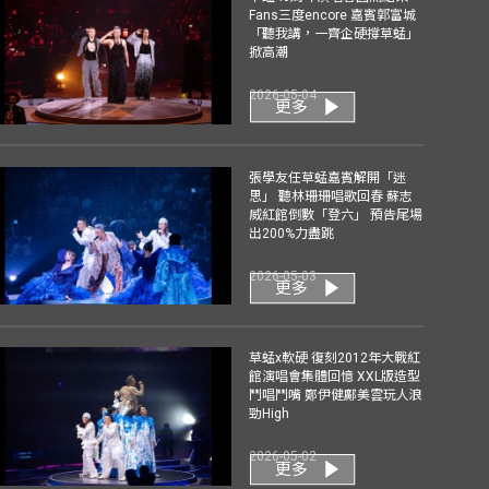
Fans三度encore 嘉賓郭富城
「聽我講，一齊企硬撐草蜢」
掀高潮
2026-05-04
更多
張學友任草蜢嘉賓解開「迷
思」 聽林珊珊唱歌回春 蘇志
威紅館倒數「登六」 預告尾場
出200%力盡跳
2026-05-03
更多
草蜢x軟硬 復刻2012年大戰紅
館演唱會集體回憶 XXL版造型
鬥唱鬥嘴 鄭伊健鄺美雲玩人浪
勁High
2026-05-02
更多