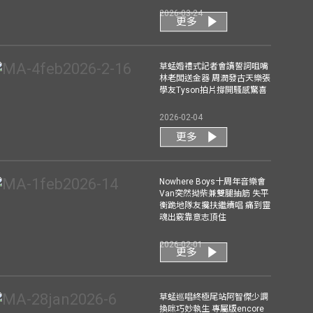
2026-03-24
更多
草蜢婚禮式記者會讀誓詞咀嘴
林老闆送金器 周潤發古天樂張
學友Tyson拍片撐開騷感驚喜
2026-02-04
更多
Nowhere Boys十周年音樂會
Van突然拗柴兼雙腿抽筋 失平
衡跪地隊友攙扶繼續唱 痛到靈
魂出竅靠意志頂住
2026-02-01
更多
草蜢巡唱終極尾站阿智傑少調
換咪巧妙執生 專屬版encore