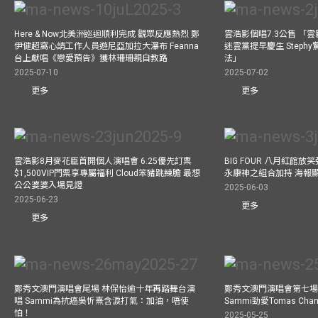
Here & Now北美洲巡迴順利完成 觀眾反應熱烈 鄭
雲浩影個唱7.3公售 「
伊健超窩心請工作人員遊尼亞加拉大瀑布 Feanna
迷雲黨提早慶生 Step
台上獻唱《戀愛預告》獲林珊珊親自教路
法」
2025-07-10
2025-07-02
更多
更多
雲浩影8月麥花臣首開個人演唱會 6.25優先訂票
BIG FOUR 八月紅館放笑彈
$1,500VIP門票享專屬福利 Cloud笨豬跳練膽 最想
永康神之組合加持 海報
公公婆婆入場見證
2025-06-03
2025-06-23
更多
更多
鄭秀文澳門演唱會尾場 林保怡逾十年再踏舞台演
鄭秀文澳門演唱會第七場
唱 Sammi為抗癌吳忻熹含淚打氣：加油，唔使
Sammi勁愛Tomas C
怕！
2025-05-25