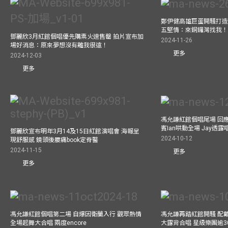
鄭伊健高雄巨蛋開騷打造
五堅情：來銅鑼灣找我
鄧麗欣3月紅館個唱優先購票火速售罄 拍片宣布加
2024-11-26
場好消息：原來夢想沒有離我很遠！
更多
2024-12-03
更多
馮允謙紅館個唱尾場 回
賓Ian哄動全場 Jay透
鄧麗欣宣布明年3月14及15日紅館演唱會 海報呈
2024-10-12
現舒服感 鏡頭後腰痛book定脊醫
2024-11-15
更多
更多
馮允謙紅館個唱第二場 自爆因衛蘭入行 觀眾熱情
馮允謙再踏紅館開騷 配戴2
全場起舞大合唱 兩度encore
大露背合唱 星級樂團逾3