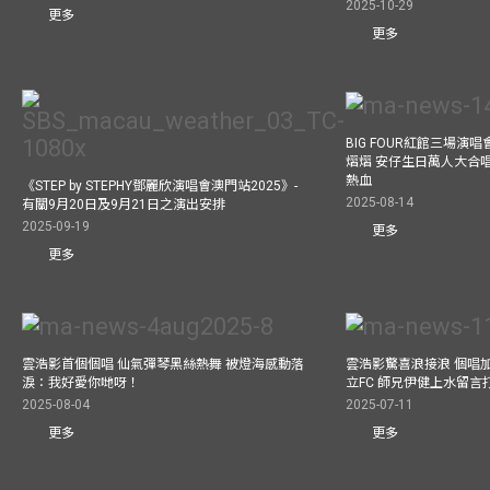
2025-10-29
更多
更多
BIG FOUR紅館三場演
熠熠 安仔生日萬人大合
熱血
《STEP by STEPHY鄧麗欣演唱會澳門站2025》-
2025-08-14
有關9月20日及9月21日之演出安排
2025-09-19
更多
更多
雲浩影首個個唱 仙氣彈琴黑絲熱舞 被燈海感動落
雲浩影驚喜浪接浪 個唱
淚：我好愛你哋呀！
立FC 師兄伊健上水留言
2025-08-04
2025-07-11
更多
更多