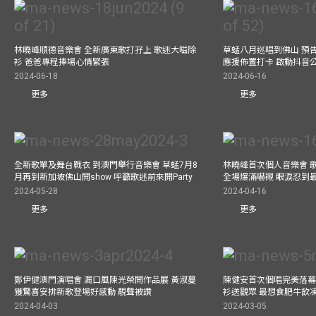
林曉峰順德音樂會 全新廣東歌打孖上 歌迷大嗌除
草蜢八月巡唱到佛山 預告
衫 爸爸專程捧場心情緊張
應援佈置打卡 啟動抖音
2024-06-18
2024-06-16
更多
更多
全新歌單及舞台戰衣 到澳門舉行音樂會 草蜢7月8
林曉峰首次個人音樂會 歌
月再到新加坡佛山開show 呼籲歌迷前來開Party
全場爆滿嚇襯 眼淚忍到
2024-05-28
2024-04-16
更多
更多
鄭伊健澳門演唱會 漏口風陳光榮開作品展 黃淑蔓
陳健安首次個唱完美落幕 媽
獲驚喜安排新歌登場好感動 靚聲被讚
衫送觀眾 最想食肥牛飲
2024-04-03
2024-03-05