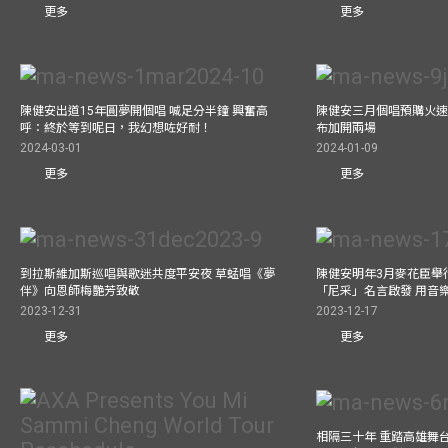
更多
更多
陳健安出道15年圓夢開個唱 喊足分半鐘 興奮高
陳健安三月個唱預購火速
呼：終於等到呢日，我幻想咗好耐！
布加開兩場
2024-03-01
2024-01-09
更多
更多
到拉斯維加斯巡唱與歌迷共度平安夜 草蜢唱《夢
陳健安明年3月麥花臣舉
伴》向恩師梅艷芳致敬
「尼采」名言啟發 用音
2023-12-31
2023-12-17
更多
更多
相隔三十年 重踏高雄舞