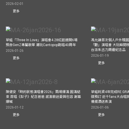
2026-02-01
更多
草蜢「Three In Love」演唱會4.28紅館連開6場
馮允謙首次個人戶外騷圓
預告GenZ專屬歌單 潮玩Cantopop跳唱40周年
「聽」演唱會 大玩瞬間移動
台派朱古力周邊紀念品
2026-01-26
2026-01-19
更多
更多
陳健安「時的狀態演唱會2026」兩場爆滿 圓滿結
草蜢耗資4年完成RE:GRA
束 首唱《梨子》紀念爸爸 感激歌迷愛與包容 謝幕
碟預訂 近千fans大合
爆喊
儀擺酒送表演
2026-01-12
2026-01-06
更多
更多