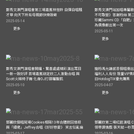
鄭秀文澳門演唱會第三場嘉賓林愷鈴 自彈自唱騷
鄭秀文澳門站加唱專屬
才華 向天下所有母親節快樂致敬
不可取替》答謝粉絲 第二
珍藏Sammi CD「自肥」
2025-05-14
為偶像獻出第一次
更多
2025-05-11
更多
鄭秀文澳門演唱會開鑼，驚喜處處精彩演出耳目
寵粉馮允謙感恩個唱衝出香
一新一致好評 首場嘉賓胡定欣二人激動合唱 與
福利人人有份 限量VIP票
Scott火辣椅子舞 化身DJ打碟曬腹肌
日HotdogTIX優先購票
2025-05-10
2025-04-07
更多
更多
鄧麗欣個唱尾場Cookies相隔13年合體掀回憶殺
鄧麗欣第二場紅館演唱 Co
與「細佬」Jeffrey合唱《好好戀愛》 笑言似亂倫
領帶調情戲 張天賦一秒
2025-03-17
2025-03-16