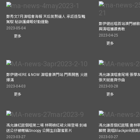
鄭秀文7月演唱會海報 天后氣勢逼人 承認造型難
駕馭 秘訣護膚睡好勤運動
鄭伊健巡唱首站澳門被歌
2023-05-04
興清唱獲讚勇敢
2023-04-25
更多
更多
鄭伊健HERE & NOW 演唱會澳門站 門票開售 火速
馮允謙演唱會尾場 張學
爆滿
張天賦邀齊作曲
2023-04-03
2023-03-28
更多
更多
馮允謙紅館個唱第二場 林明禎紅裙火辣登場 釗峰
馮允謙首個紅館騷 邀林
送公仔被暱稱Snoopy 公開生日甜蜜影片
麟臂 跳唱Blackpink掀
2023-03-27
2023-03-27