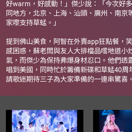
好warm，好感動！」傑少說：「今次好
同地方，北京、上海、汕頭、廣州、南京
家嚟支持草蜢。」
提到佛山美食，阿智在外賣app狂點餐，
感困惑，蘇老闆與友人大排檔品嚐地道小
氣，而傑少為保持弗爆身材忍口。他們透
唱到美國，同時忙於籌備新碟和草蜢40周
請歌迷期待三子為大家準備的一連串驚喜