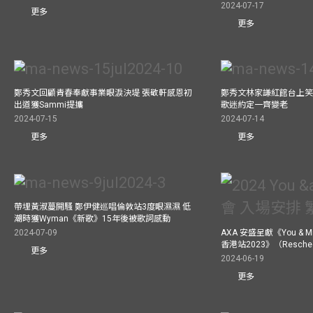
2024-07-17
更多
更多
鄭秀文回顧青春奉獻事業眼淚決堤 張敬軒感恩初
鄭秀文林家謙紅館台上笑
出道獲Sammi提攜
歌迷約定一齊變老
2024-07-15
2024-07-14
更多
更多
帶埋黃淑蔓開騷 鄭伊健巡唱倫敦站3度眼濕濕 低
潮時獲Wyman《新歌》15年後被歌詞感動
2024-07-09
AXA 安盛呈獻《You &
香港站2023》（Resch
更多
2024-06-19
更多