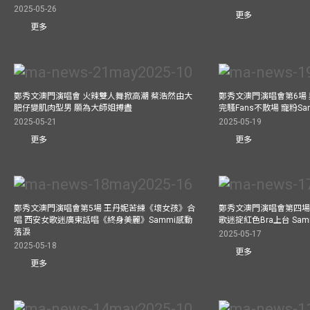
2025-05-26
更多
更多
鄭秀文澳門演唱會 火辣雙人舞掀高潮 蔡浩然由大
鄭秀文澳門演唱會第6場
肥仔變肌肉型男 願為大師姐搏盡
完騷Fans不散場 寵粉S
2025-05-21
2025-05-19
更多
更多
鄭秀文澳門演唱會第5場 王丹妮苦練《壞女孩》合
鄭秀文澳門演唱會第四場
唱 西安女歌迷廣東話唱《終身美麗》Sammi感動
歌迷掟紅色Bra上台 Sa
落淚
2025-05-17
2025-05-18
更多
更多