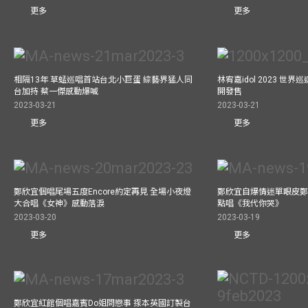
更多
更多
相隔13年 草蜢巡唱首站台北小巨蛋 綜藝界猛人同
林宥嘉idol 2023 世
台加持 蔡一傑感動爆喊
開發售
2023-03-21
2023-03-21
更多
更多
鄭欣宜個唱尾場五度Encore約定再見 全場小夜燈
鄭欣宜自爆情迷單眼皮鄭
大合唱《女神》感動落淚
點唱《我代你哭》
2023-03-20
2023-03-19
更多
更多
鄭欣宜紅館個唱嘉賓Do姐問戀事 揼本英國訂製台