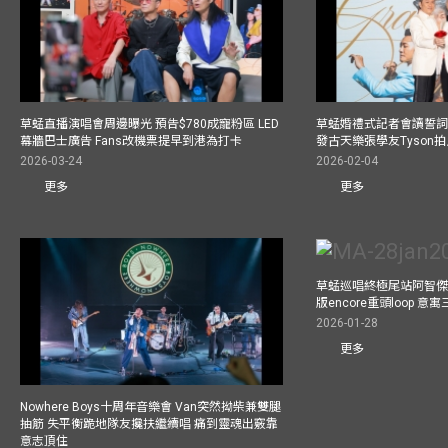
草蜢直播演唱會周邊曝光 預告$780成寵粉區 LED
草蜢婚禮式記者會讀誓詞
幕牆巴士廣告 Fans改機票提早到港為打卡
發古天樂張學友Tyson
2026-03-24
2026-02-04
更多
更多
草蜢巡唱終極尾站阿智傑
版encore重頭loop 
2026-01-28
更多
Nowhere Boys十周年音樂會 Van突然拗柴兼雙腿
抽筋 失平衡跪地隊友攙扶繼續唱 痛到靈魂出竅靠
意志頂住