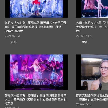
鄭秀文「答謝會」尾場感恩 灑淚唱《上帝早已預
大癲！鄭秀文第2場「答
備》 黃子華自彈自唱新版《終身美麗》 冧爆
世紀拖手合唱《一步一
Sammi最矜貴
我》
2026-07-13
2026-07-12
更多
更多
鄭秀文一連三場「答謝會」開鑼 表演嘉賓劉德華
鄭秀文啟德站演唱會延期
人力小黃車巡遊《瘦身男女》回憶殺 鞠躬感謝觀
「答謝會」減低歌迷受
眾包容
2026-07-06