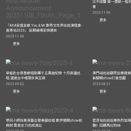
泣不成聲 蔡一傑蔡一智
會
2023-11-06
更多
「AXA安盛呈獻 You & Mi 鄭秀文世界巡迴演唱會-
香港站2023」 延期補場安排通告
2023-11-08
更多
草蜢赴台慈善獻唱助籌千五萬破紀錄 十月高雄巡
澳門站巡迴觀眾反應媲美
唱 望遊台中嚐隱世臭豆腐
紥腳開show打後空翻
2023-09-02
2023-08-21
更多
更多
帶同小師妹黃淑蔓出發美國巡唱 鄭伊健開show前
雲頂站巡迴反應熱烈加場
病倒 靠意志力完成演出
艷》回饋馬拉粉絲