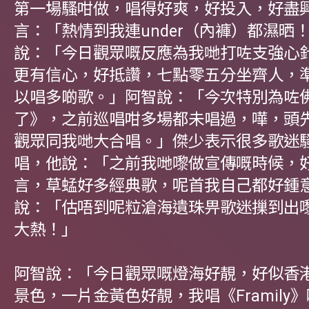
第一場騷咁做，唱得好爽，好投入，好盡
言：「熱情到我連under（內褲）都濕晒
說：「今日觀眾嘅反應為我哋打咗支強心
更有信心，好抵讚，七點零五分坐齊人，
以唱多啲歌。」阿智說：「今次特別為咗
了》，之前巡唱咁多場都未唱過，嘩，頭
觀眾同我哋大合唱。」傑少表示很多歌迷
唱，他說：「之前我哋嚟做宣傳嘅時候，
言，草蜢好多經典歌，呢首我自己都好鍾
說：「估唔到呢粒滄海遺珠畀歌迷摷到出
大熱！」
阿智說：「今日觀眾嘅燈海好靚，好似香
景色，一片金黃色好靚，我唱《Framily