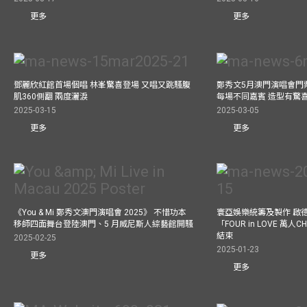
更多
更多
鄧麗欣紅館首場個唱 林峯驚喜登場 又唱又跳騷腹
鄭秀文5月澳門演唱會門票
肌360側翻 兩度灑淚
每場不同嘉賓 造型有驚
2025-03-15
2025-03-05
更多
更多
《You & Mi 鄭秀文澳門演唱會 2025》 不惜功本
寰亞娛樂統籌及製作 啟
移師四面舞台登陸澳門、5 月威尼斯人綜藝館開騷
「FOUR in LOVE 萬人CH
結束
2025-02-25
2025-01-23
更多
更多