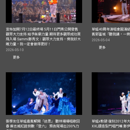
宣佈加開7月12日最終場 5月11日門票公開發售
草蜢40周年演唱會圓滿結束F
觀眾大力支持 給予無窮力量 期待更多觀眾成功買
賓郭富城「聽我講，一
飛入場 Sammi鄭秀文：觀眾大力支持，俾我好大
2026-05-04
嘅力量，我一定會做得更好！
更多
2026-05-10
更多
張學友任草蜢嘉賓解開「迷思」 聽林珊珊唱歌回
草蜢x軟硬 復刻2012
春 蘇志威紅館倒數「登六」 預告尾場出200%力
XXL版造型鬥唱鬥嘴 鄭