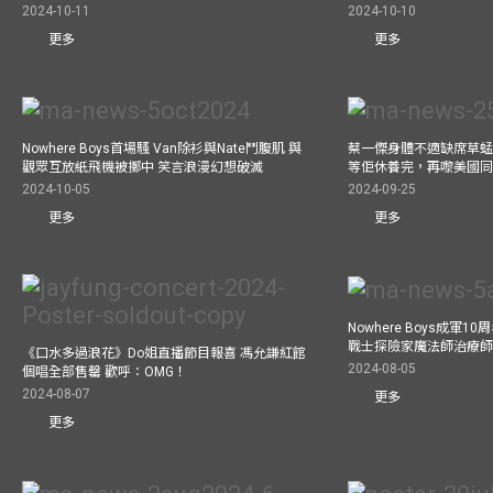
2024-10-11
2024-10-10
更多
更多
Nowhere Boys首場騷 Van除衫與Nate鬥腹肌 與
蔡一傑身體不適缺席草蜢
觀眾互放紙飛機被擲中 笑言浪漫幻想破滅
等佢休養完，再嚟美國
2024-10-05
2024-09-25
更多
更多
Nowhere Boys成軍
戰士探險家魔法師治療師瘋
《口水多過浪花》Do姐直播節目報喜 馮允謙紅館
2024-08-05
個唱全部售罄 歡呼：OMG！
2024-08-07
更多
更多