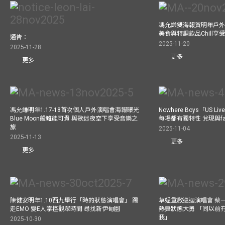
馮允謙雙海報賀明年戶外騷
美食與特調飲品Chill享
通告：
2025-11-20
2025-11-28
更多
更多
馮允謙明年1.17-18首次個人戶外演唱會海報曝光
Nowhere Boys「US
Blue Moon般難能可貴 與歌迷夜空下享受音樂之
每場都有獨特性 兌現與f
旅
2025-11-04
2025-11-13
更多
更多
陳健安明年1.10西九舉行「時的狀態演唱會」 踢
草蜢重啟巡迴演唱會 蔡
走EMO 變E人掌控觀眾時間 尋找新伊甸園
熱舞狀態大勇 「同以前
我」
2025-10-30