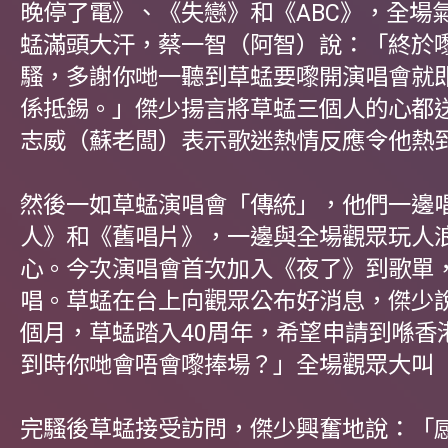
晚停了電》、《失戀》和《ABC》，全場
蜢滿頭大汗，蔡一智（阿智）說：「終於
騷，多謝你哋一聽到草蜢要嚟開演唱會就
係抵錫。」傑少揚言將草蜢三個人的心都
志威（蘇老闆）表示歌迷熱情反應令他熱
然後一如草蜢演唱會「傳統」，他們一邊
人》和《舊唱片》，一邊與全場觀眾玩人
心。今次演唱會首次加入《夜了》到歌單
唱。草蜢在台上向觀眾公布好消息，傑少
個月，草蜢踏入40周年，希望申請到喺香
到時你哋會唔會嚟捧場？」全場觀眾大叫
完騷後草蜢接受訪問，傑少興奮地說：「