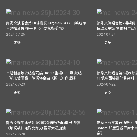
鄭秀文演唱會第10場嘉賓Jer@MIRROR 自製迷你
鄭秀文演唱會第9場網傳
盲盒扭蛋機 拖手唱《不要驚動愛情》
巨型叉燒飯 預告明年紅
2024-07-25
2024-07-24
更多
更多
草蜢新加坡演唱會兩度Encore全場High爆 獻唱
鄭秀文演唱會第8場表演嘉
「新加坡國寶」陳潔儀金曲《擔心》送樂迷
YT低胸西裝褸全場尖叫
2024-07-23
2024-07-22
更多
更多
鄭秀文親製水泡餅頸鏈送鄧麗欣鼓勵復出 攬實
鄭秀文分享舞台助新人 
《填詞魂》謝雅兒給力 觀眾大嗌加油
Sammi即慶邀觀眾席小
朵》
2024-07-20