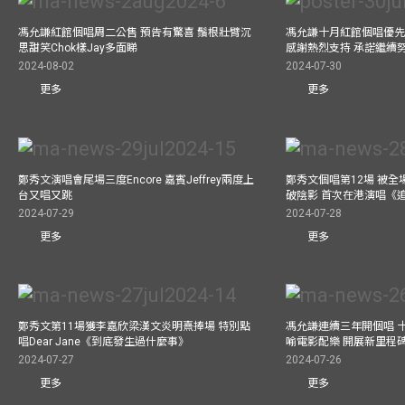
馮允謙紅館個唱周二公售 預告有驚喜 鬚根壯臂沉
馮允謙十月紅館個唱優先購
思甜笑Chok樣Jay多面睇
感謝熱烈支持 承諾繼續
2024-08-02
2024-07-30
更多
更多
鄭秀文演唱會尾場三度Encore 嘉賓Jeffrey兩度上
鄭秀文個唱第12場 被全
台又唱又跳
破陰影 首次在港演唱《
2024-07-29
2024-07-28
更多
更多
鄭秀文第11場獲李嘉欣梁漢文炎明熹捧場 特別點
馮允謙連續三年開個唱 
唱Dear Jane《到底發生過什麼事》
喻電影配樂 開展新里程
2024-07-27
2024-07-26
更多
更多