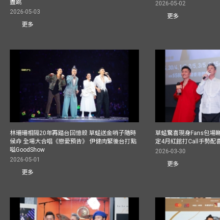
盡跳
2026-05-02
2026-05-03
更多
更多
林珊珊相隔20年再踏台回憶殺 草蜢送金哨子隨時
草蜢驚喜現身Fans包場睇演
候命 全場大合唱《戀愛預告》 伊健肉緊後台打點
定4月紅館打Call手勢配喜
嗌GoodShow
2026-03-30
2026-05-01
更多
更多