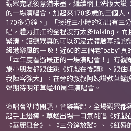
觀眾完騷後意猶未盡，繼續網上洗版大讚
的一場演唱會，加起來170多歲的三個人
170多分鐘。」「接近三小時的演出有三
唱，體力扛扛的全程沒有太多talking，
緊湊，讓觀眾真的可以沉浸式體驗草蜢的
級港樂風的一晚！近60的三個老“baby”
「本年度看過最正的一場演唱會！」有觀
歲小朋友都跟住跳《好戲在後頭》、跟住唱「h
我陣容強大」，在旁的叔叔阿姨讚歎草蜢
聲期待明年草蜢40周年演唱會。
演唱會準時開騷，音樂響起，全場觀眾都
起手上燈棒，草蜢出場一口氣跳唱《好戲
《華麗舞台》、《三分鐘放蹤》、《紅唇