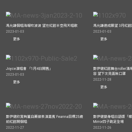
馮允謙個唱海報吹波波 望在紅館半空飛天唱歌
馮允謙達成願望 3月紅館閧
2023-01-03
2023-01-03
更多
更多
Joyce演唱會 「1月4日開售」
鄭伊健紅館舞台roller
容 望下次見面無口罩
2023-01-03
2022-11-28
更多
更多
鄭伊健欣賞夠薑自薦做表演嘉賓 Feanna目標25歲
鄭伊健變身唱日語版「幪
前紅館開個唱
Mirror四子跳足全場
2022-11-27
2022-11-26