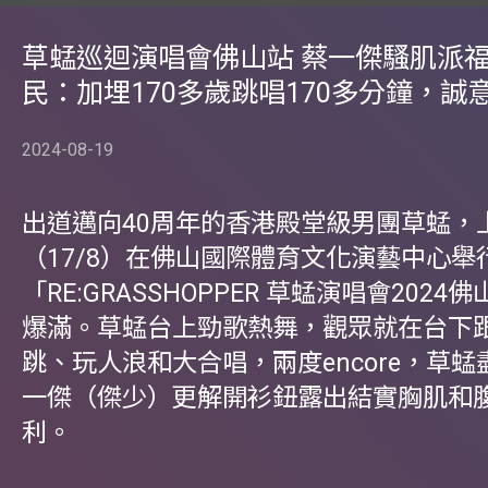
草蜢巡迴演唱會佛山站 蔡一傑騷肌派福
民：加埋170多歲跳唱170多分鐘，誠
2024-08-19
出道邁向40周年的香港殿堂級男團草蜢，
（17/8）在佛山國際體育文化演藝中心舉
「RE:GRASSHOPPER 草蜢演唱會202
爆滿。草蜢台上勁歌熱舞，觀眾就在台下
跳、玩人浪和大合唱，兩度encore，草
一傑（傑少）更解開衫鈕露出結實胸肌和
利。