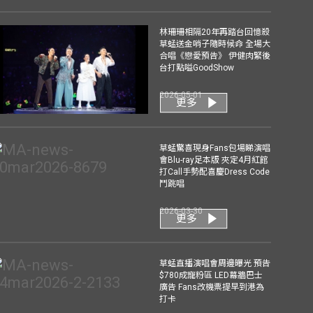
林珊珊相隔20年再踏台回憶殺
草蜢送金哨子隨時候命 全場大
合唱《戀愛預告》 伊健肉緊後
台打點嗌GoodShow
2026-05-01
更多
草蜢驚喜現身Fans包場睇演唱
會Blu-ray足本版 夾定4月紅館
打Call手勢配喜慶Dress Code
鬥跳唱
2026-03-30
更多
草蜢直播演唱會周邊曝光 預告
$780成寵粉區 LED幕牆巴士
廣告 Fans改機票提早到港為
打卡