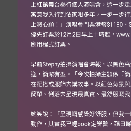
上紅館舞台舉行個人演唱會，這一步走
寓意我入行到依家咁多年，一步一步行
上嘅心願！」演唱會門票港幣$1180、$
優先訂票於12月2日早上十時起，www.hotd
應用程式訂票。
早前Stephy拍攝演唱會海報，以黑
逸，簡潔有型。「今次拍攝主題係『簡
在配搭或服飾去講故事。以紅色背景與
簡單、俐落去呈現最真實、最舒服嘅我
她笑說：「呈現嘅感覺好舒服，但我一
動作，其實我已經book定脊醫，聽日