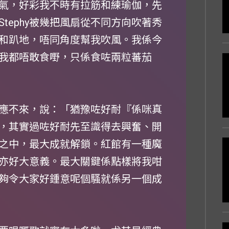
氣，好彩我不時有拉筋和練瑜伽，先
tephy被幾把風扇從不同方向吹著秀
和趴地，唔同角度幫我吹風。我係今
我都唔敢食嘢，只係食咗兩粒蕃茄
，反應不來，說：「猶豫咗好耐『係咪真
，其實過咗好耐先至識得去興奮、開
之中，最大成就解鎖。紅館有一種魔
亦好大意義。最大關鍵係點樣將我咁
夠令大家好鍾意呢個騷就係另一個成