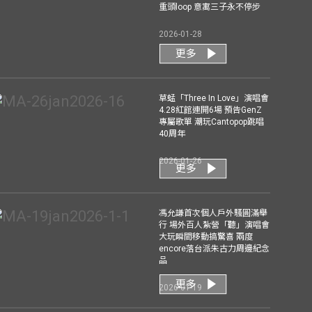
重頭loop 意寓三子永不停步
2026-01-28
更多
草蜢「Three In Love」演唱會
4.28紅館連開6場 預告GenZ
專屬歌單 潮玩Cantopop跳唱
40周年
2026-01-26
更多
馮允謙首次個人戶外騷圓滿舉
行 場外百人紮營「聽」演唱會
大玩瞬間移動搞驚喜 兩度
encore落台派朱古力周邊紀念
品
更多
2026-01-19