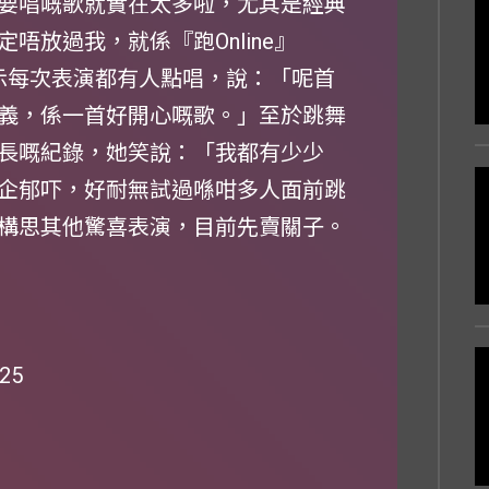
一定要唱嘅歌就實在太多啦，尤其是經典
唔放過我，就係『跑Online』
」她表示每次表演都有人點唱，說：「呢首
義，係一首好開心嘅歌。」至於跳舞
她成長嘅紀錄，她笑說：「我都有少少
企郁吓，好耐無試過喺咁多人面前跳
構思其他驚喜表演，目前先賣關子。
25