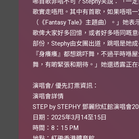
哪首歌非唱不可？Stephy笑說：「
歌實走唔甩。其中有首歌，如果唔唱一定
（《Fantasy Tale》主題曲）。
歌俾大家好多回憶，或者好多唔同嘅意
部份，Stephy由女團出道，跳唱是
『身癢癢』都想跳吓舞，不過平時喺屋
舞，有啲緊張和期待。」她還透露正在
演唱會/ 優先訂票資訊：
演唱會詳情
STEP by STEPHY 鄧麗欣紅館演唱會20
日期：2025年3月14至15日
時間：8：15 PM
地點：紅磡香港體育館