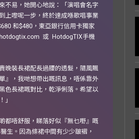
來不易，她開心地說：「演唱會名字
到上嚟呢一步，終於達成喺歌唱事業
680 和$480，東亞銀行信用卡獨家
ogtix.com 或 HotdogTIX手機
色高貴晚裝長裙配長過腰的透髮，隨風飄
單』，我哋想帶出嘅訊息，唔係靠外
黑色長裙嘅對比，乾淨俐落。希望以
！」
啲都唔舒服，睇落好似『無乜嘢』嘅
睇醫生。因為條裙中間有少少皺褶，