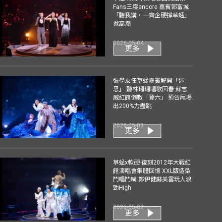
Fans三度encore 嘉賓郭富城
「聽我講，一齊企硬撐草蜢」
掀高潮
2026-05-04
更多
張學友任草蜢嘉賓解開「迷
思」 聽林珊珊唱歌回春 蘇志
威紅館倒數「登六」 預告尾場
出200%力盡跳
2026-05-03
更多
草蜢x軟硬 復刻2012年大戰紅
館演唱會集體回憶 XXL版造型
鬥唱鬥嘴 鄭伊健鄺美雲玩人浪
勁High
2026-05-02
更多