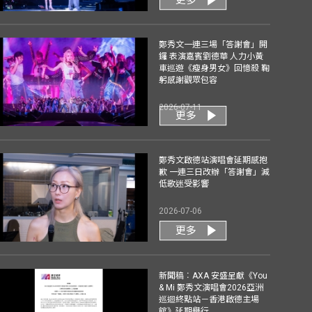
鄭秀文一連三場「答謝會」開
鑼 表演嘉賓劉德華 人力小黃
車巡遊《瘦身男女》回憶殺 鞠
躬感謝觀眾包容
2026-07-11
更多
鄭秀文啟德站演唱會延期感抱
歉 一連三日改辦「答謝會」減
低歌迷受影響
2026-07-06
更多
新聞稿︰AXA 安盛呈獻《You
& Mi 鄭秀文演唱會2026亞洲
巡迴終點站－香港啟德主場
館》延期舉行