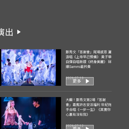
演出
鄭秀文「答謝會」尾場感恩 灑
淚唱《上帝早已預備》 黃子華
自彈自唱新版《終身美麗》 冧
爆Sammi最矜貴
2026-07-13
更多
大癲！鄭秀文第2場「答謝
會」嘉賓許志安派福利 世紀拖
手合唱《一步一生》《其實你
心裏有沒有我》
2026-07-12
更多