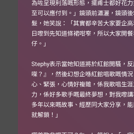
為咗呈現利落嘅形態，擺甫士都好花力
至可以應付到。」鏡頭前瀟灑，鏡頭後S
髮，她笑說：「其實都辛苦大家要企高
日嚟到先知道條裙咁窄，所以大家開餐
仔。」
Stephy表示當她知道將於紅館開騷
㗎？』，然後幻想企喺紅館唱歌嘅情況
心、緊張，心情好複雜，係我歌唱生涯
力，係好多歌手嘅最終夢想，對我嚟講
多年以來嘅故事、經歷同大家分享，能
就解鎖！」