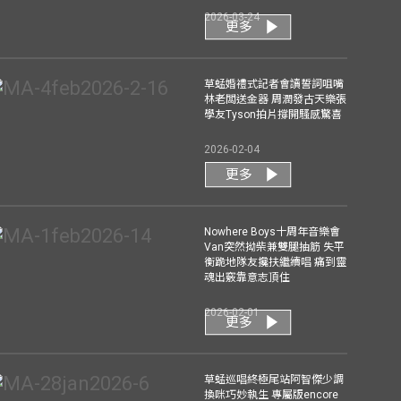
2026-03-24
更多
草蜢婚禮式記者會讀誓詞咀嘴
林老闆送金器 周潤發古天樂張
學友Tyson拍片撐開騷感驚喜
2026-02-04
更多
Nowhere Boys十周年音樂會
Van突然拗柴兼雙腿抽筋 失平
衡跪地隊友攙扶繼續唱 痛到靈
魂出竅靠意志頂住
2026-02-01
更多
草蜢巡唱終極尾站阿智傑少調
換咪巧妙執生 專屬版encore