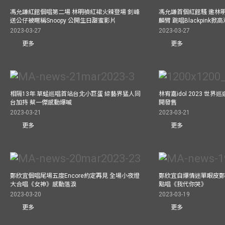
馮允謙紅館個唱第二場 林明禎紅裙火辣登場 釗峰
馮允謙首個紅館騷 邀林
送公仔被暱稱Snoopy 公開生日甜蜜影片
麟臂 跳唱Blackpink掀
2023-03-27
2023-03-27
更多
更多
相隔13年 草蜢巡唱首站台北小巨蛋 綜藝界猛人同
林宥嘉idol 2023 世
台加持 蔡一傑感動爆喊
開發售
2023-03-21
2023-03-21
更多
更多
鄭欣宜個唱尾場五度Encore約定再見 全場小夜燈
鄭欣宜自爆情迷單眼皮鄭
大合唱《女神》感動落淚
點唱《我代你哭》
2023-03-20
2023-03-19
更多
更多