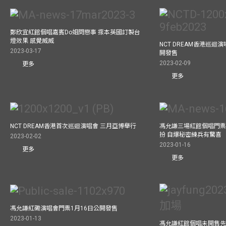
鄭欣宜紅館個唱嘉賓Do姐問戀事 揼本英國訂製台
燈效果 感覺威威
NCT DREAM香港巡迴
2023-03-17
開發售
2023-02-09
更多
更多
NCT DREAM香港首次巡迴演唱會 三月亞博舉行
馮允謙三場紅館個唱門票
扮 自爆秘密練兵有驚喜
2023-02-02
2023-01-16
更多
更多
馮允謙紅磡演唱會門票1月16日公開發售
2023-01-13
馮允謙紅館個唱未開售先