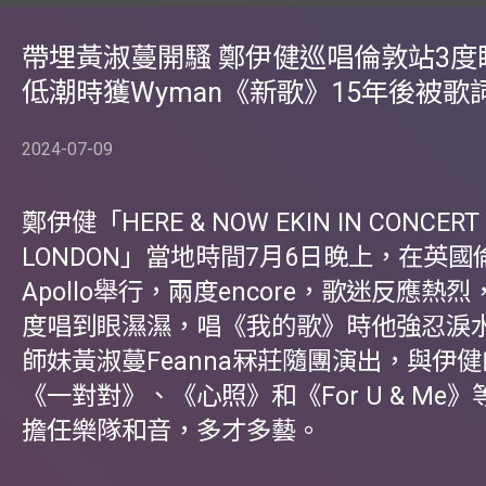
帶埋黃淑蔓開騷 鄭伊健巡唱倫敦站3度
低潮時獲Wyman《新歌》15年後被歌
2024-07-09
鄭伊健「HERE & NOW EKIN IN CONCERT 
LONDON」當地時間7月6日晚上，在英國倫敦
Apollo舉行，兩度encore，歌迷反應熱
度唱到眼濕濕，唱《我的歌》時他強忍淚
師妹黃淑蔓Feanna冧莊隨團演出，與伊
《一對對》、《心照》和《For U & Me
擔任樂隊和音，多才多藝。