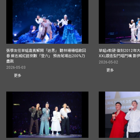
張學友任草蜢嘉賓解開「迷思」 聽林珊珊唱歌回
草蜢x軟硬 復刻2012
春 蘇志威紅館倒數「登六」 預告尾場出200%力
XXL版造型鬥唱鬥嘴 鄭
盡跳
2026-05-02
2026-05-03
更多
更多