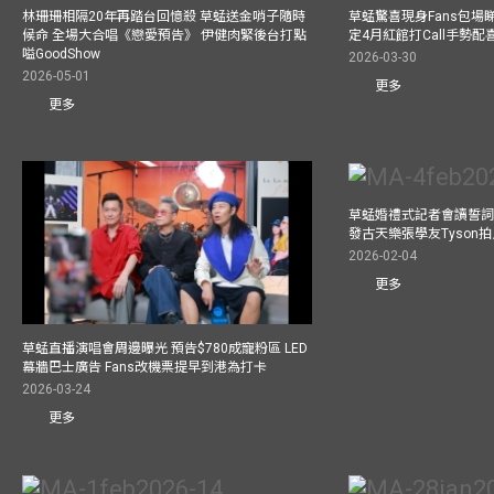
林珊珊相隔20年再踏台回憶殺 草蜢送金哨子隨時
草蜢驚喜現身Fans包場睇演
候命 全場大合唱《戀愛預告》 伊健肉緊後台打點
定4月紅館打Call手勢配喜
嗌GoodShow
2026-03-30
2026-05-01
更多
更多
草蜢婚禮式記者會讀誓詞
發古天樂張學友Tyson
2026-02-04
更多
草蜢直播演唱會周邊曝光 預告$780成寵粉區 LED
幕牆巴士廣告 Fans改機票提早到港為打卡
2026-03-24
更多