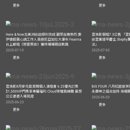
更多
更多
Here & Now北美洲巡迴順利完成 觀眾反應熱烈 鄭
雲浩影個唱7.3公售 「
伊健超窩心請工作人員遊尼亞加拉大瀑布 Feanna
迷雲黨提早慶生 Step
台上獻唱《戀愛預告》獲林珊珊親自教路
法」
2025-07-10
2025-07-02
更多
更多
雲浩影8月麥花臣首開個人演唱會 6.25優先訂票
BIG FOUR 八月紅館放笑彈
$1,500VIP門票享專屬福利 Cloud笨豬跳練膽 最想
永康神之組合加持 海報
公公婆婆入場見證
2025-06-03
2025-06-23
更多
更多