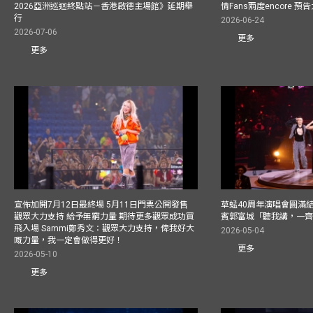
2026亞洲巡迴終點站－香港啟德主場館》延期舉
情Fans兩度encore
行
2026-06-24
2026-07-06
更多
更多
宣佈加開7月12日最終場 5月11日門票公開發售
草蜢40周年演唱會圓滿結束F
觀眾大力支持 給予無窮力量 期待更多觀眾成功買
賓郭富城「聽我講，一
飛入場 Sammi鄭秀文：觀眾大力支持，俾我好大
2026-05-04
嘅力量，我一定會做得更好！
更多
2026-05-10
更多