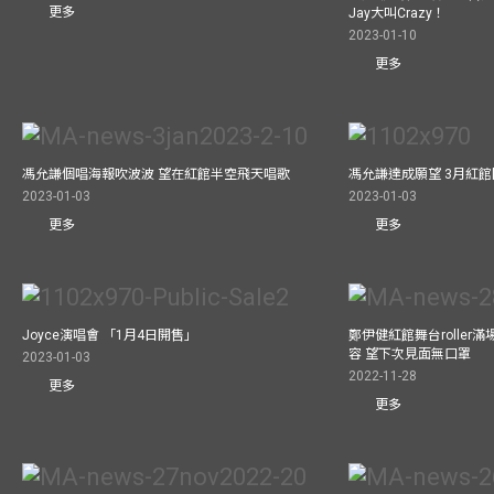
更多
Jay大叫Crazy！
2023-01-10
更多
馮允謙個唱海報吹波波 望在紅館半空飛天唱歌
馮允謙達成願望 3月紅館閧
2023-01-03
2023-01-03
更多
更多
Joyce演唱會 「1月4日開售」
鄭伊健紅館舞台roller
容 望下次見面無口罩
2023-01-03
2022-11-28
更多
更多