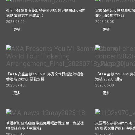
帶同小師妹黃淑蔓出發美國巡唱 鄭伊健開show前
雲頂站巡迴反應熱烈加場
病倒 靠意志力完成演出
艷》回饋馬拉粉絲
2023-08-09
2023-08-08
更多
更多
「AXA 安盛呈獻You & Mi 鄭秀文世界巡迴演唱會-
「AXA 呈獻 You & M
香港站 2023」票務安排
港站 2023」通告
2023-07-18
2023-06-30
更多
更多
草蜢新加坡站巡迴 歌迷完場唔捨得走 蔡一傑拋禮
又要再次恭喜Sammi喇！A
物 歌迷意外「中頭獎」
Mi 鄭秀文世界巡迴演唱會
2023-05-12
2023-05-11