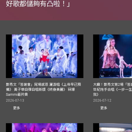
好歌都儲夠有凸啦！」
鄭秀文「答謝會」尾場感恩 灑淚唱《上帝早已預
大癲！鄭秀文第2場「答
備》 黃子華自彈自唱新版《終身美麗》 冧爆
世紀拖手合唱《一步一
Sammi最矜貴
我》
2026-07-13
2026-07-12
更多
更多