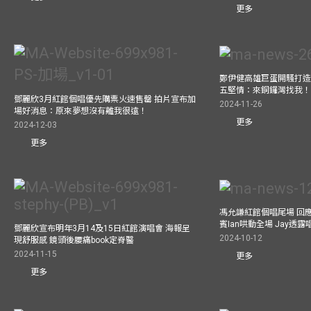
更多
鄭伊健高雄巨蛋開騷打造
五堅情：來銅鑼灣找我
鄧麗欣3月紅館個唱優先購票火速售罄 拍片宣布加
2024-11-26
場好消息：原來夢想沒有離我很遠！
更多
2024-12-03
更多
馮允謙紅館個唱尾場 回
賓Ian哄動全場 Jay透
鄧麗欣宣布明年3月14及15日紅館演唱會 海報呈
2024-10-12
現舒服感 鏡頭後腰痛book定脊醫
2024-11-15
更多
更多