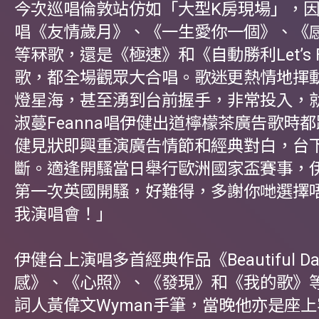
今次巡唱倫敦站仿如「大型K房現場」，
唱《友情歲月》、《一生愛你一個》、《
等冧歌，還是《極速》和《自動勝利Let’s F
歌，都全場觀眾大合唱。歌迷更熱情地揮
燈星海，甚至湧到台前握手，非常投入，
淑蔓Feanna唱伊健出道檸檬茶廣告歌時
健見狀即興重演廣告情節和經典對白，台
斷。適逢開騷當日舉行歐洲國家盃賽事，
第一次英國開騷，好難得，多謝你哋選擇
我演唱會！」
伊健台上演唱多首經典作品《Beautiful D
感》、《心照》、《發現》和《我的歌》
詞人黃偉文Wyman手筆，當晚他亦是座