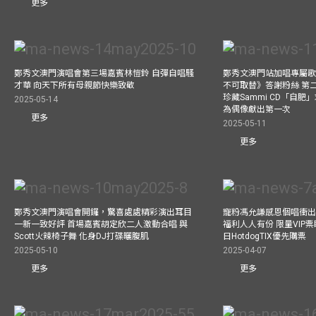
更多
鄭秀文澳門演唱會第三場嘉賓林愷鈴 自彈自唱騷
鄭秀文澳門站加唱專屬
才華 向天下所有母親節快樂致敬
不可取替》答謝粉絲 第二
珍藏Sammi CD「自肥」
2025-05-14
為偶像獻出第一次
更多
2025-05-11
更多
鄭秀文澳門演唱會開鑼，驚喜處處精彩演出耳目
寵粉馮允謙感恩個唱衝出香
一新一致好評 首場嘉賓胡定欣二人激動合唱 與
福利人人有份 限量VIP票
Scott火辣椅子舞 化身DJ打碟曬腹肌
日HotdogTIX優先購票
2025-05-10
2025-04-07
更多
更多