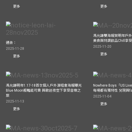
更多
更多
馮允謙雙海報賀明年戶外騷
美食與特調飲品Chill享
通告：
2025-11-20
2025-11-28
更多
更多
馮允謙明年1.17-18首次個人戶外演唱會海報曝光
Nowhere Boys「US
Blue Moon般難能可貴 與歌迷夜空下享受音樂之
每場都有獨特性 兌現與f
旅
2025-11-04
2025-11-13
更多
更多