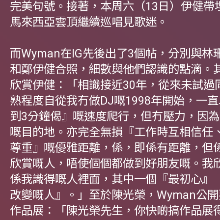
完美句號。接著，本周六（13日）伊健帶埋F
馬來西亞雲頂繼續巡唱見歌迷。
而Wyman在IG先後出了3個帖，分別與
和鄭伊健合照，細數與他們認識的點滴。
欣賞伊健：「相識接近30年，從來未試過
熟程度自從我冇做DJ嘅1998年開始，一
到3分鐘偈』嘅速度爬行，但冇壓力，因
嘅目的地。亦完全無損『工作時互相信任
尊重』嘅優雅距離，係，即係有距離，但
欣賞嘅人，唔使個個都做到好朋友嘅。我
係我識得嘅人裡面，其中一個『最初心』
改變嘅人』。」至於陳光榮，Wyman公
作品展：「陳光榮先生，你快啲搞作品展