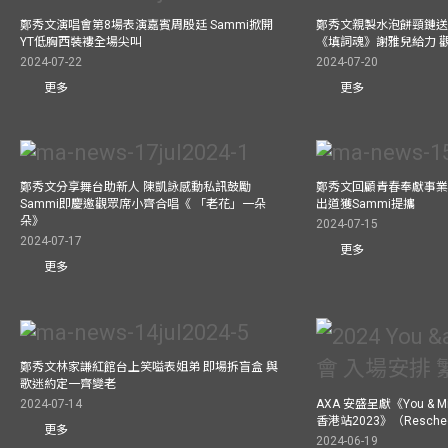
鄭秀文演唱會第8場表演嘉賓周殷廷 Sammi掀開
鄭秀文親製水泡餅頸鏈送
YT低胸西裝褸全場尖叫
《填詞魂》謝雅兒給力 
2024-07-22
2024-07-20
更多
更多
鄭秀文分享舞台助新人 陳凱詠感動私訊鼓勵
鄭秀文回顧青春奉獻事業
Sammi即慶邀觀眾席小齊合唱《 「老花」一朵
出道獲Sammi提攜
朵》
2024-07-15
2024-07-17
更多
更多
鄭秀文林家謙紅館台上笑嗌表姐弟 即場拆盲盒 與
歌迷約定一齊變老
2024-07-14
AXA 安盛呈獻《You &
香港站2023》（Resch
更多
2024-06-19