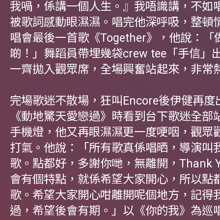
我喎，係講一個人生。』我唔識講，不如
被歌詞感動眼濕濕。唱完他深呼吸，整頓
唱會最後一首歌《Together》，他說：
啲！」舞蹈員帶埋幾袋crew tee「手信
一齊拋入觀眾席，全場興奮站起來，非常
完場歌迷不散場，狂叫Encore後伊健再
《動地驚天愛戀過》時看到台下歌迷全部
手機燈，他又再眼濕濕更一度哽咽，觀眾
打氣。他說：「所有歌真係唱晒，導演叫
歌。點都好，多謝你哋，無離開，Thank 
會有個特點，就係希望大家開心，所以點
歌。希望大家開心咁離開呢個地方，記得
過，希望後會有期。」以《你的我》為巡