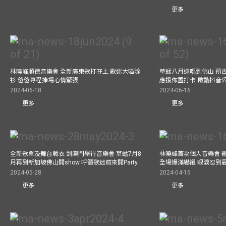
更多
林曉峰順德音樂會 全新廣東歌打孖上 歌迷大嗌除
草蜢八月巡唱到佛山 預告
衫 爸爸專程捧場心情緊張
應援佈置打卡 啟動抖音
2024-06-18
2024-06-16
更多
更多
全新歌單及舞台戰衣 到澳門舉行音樂會 草蜢7月8
林曉峰首次個人音樂會 歌
月再到新加坡佛山開show 呼籲歌迷前來開Party
全場爆滿嚇襯 眼淚忍到
2024-05-28
2024-04-16
更多
更多