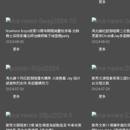
更多
Nowhere Boys成軍10周年開騷揭慶祝序幕 分飾
馮允謙紅館個唱周二公售
戰士探險家魔法師治療師瘋子城堡開party
思甜笑Chok樣Jay多面
2024-08-05
2024-08-02
更多
更多
馮允謙十月紅館個唱優先購票 火速售罄 Jay 拍片
鄭秀文演唱會尾場三度Enco
感謝熱烈支持 承諾繼續努力
台又唱又跳
2024-07-30
2024-07-29
更多
更多
鄭秀文個唱第12場 被全場燈海感動落淚 岑寧兒衝
鄭秀文第11場獲李嘉欣