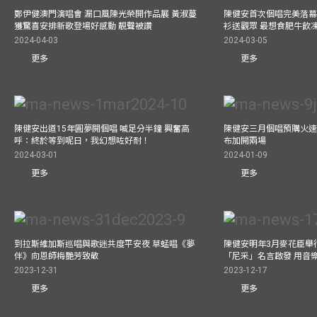
鄭伊健澳門演唱會 漏口風陳光榮開作品展 黃淑蔓
陳健安首次個唱完美落幕 媽
獲驚喜安排新歌登場好感動 靚聲被讚
衫送觀眾 最想食肥牛飲
2024-04-03
2024-03-05
更多
更多
陳健安出道15年圓夢開個唱 喊足分半鐘 興奮高
陳健安三月個唱預購火速
呼：終於等到呢日，我幻想咗好耐！
布加開兩場
2024-03-01
2024-01-09
更多
更多
到拉斯維加斯巡唱與歌迷共度平安夜 草蜢唱《夢
陳健安明年3月麥花臣舉
伴》向恩師梅艷芳致敬
「尼采」名言啟發 用音
2023-12-31
2023-12-17
更多
更多