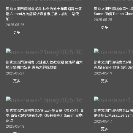
鄭秀文澳門演唱會尾場 林保怡逾十年再踏舞台演
鄭秀文澳門演唱會第七場
唱 Sammi為抗癌吳忻熹含淚打氣：加油，唔使
Sammi勁愛Tomas C
怕！
2025-05-25
2025-05-26
更多
更多
鄭秀文澳門演唱會 火辣雙人舞掀高潮 蔡浩然由大
鄭秀文澳門演唱會第6場
肥仔變肌肉型男 願為大師姐搏盡
完騷Fans不散場 寵粉S
2025-05-21
2025-05-19
更多
更多
鄭秀文澳門演唱會第5場 王丹妮苦練《壞女孩》合
鄭秀文澳門演唱會第四場
唱 西安女歌迷廣東話唱《終身美麗》Sammi感動
歌迷掟紅色Bra上台 Sa
落淚
2025-05-17
2025-05-18
更多