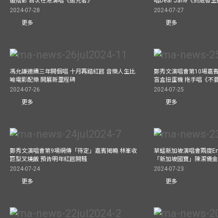
破陰影 首次在港演唱《追光者》
唱Dear Jane《到底
2024-07-28
2024-07-27
更多
更多
馮允謙連續三年開個唱 十月再踏紅館 音樂人生比
鄭秀文演唱會第10場嘉賓J
喻電影配樂 開展新里程碑
盲盒扭蛋機 拖手唱《不
2024-07-26
2024-07-25
更多
更多
鄭秀文演唱會第9場網傳「待定」嘉賓揭曉 林峯收
草蜢新加坡演唱會兩度Enc
巨型叉燒飯 預告明年紅館開騷
「新加坡國寶」陳潔儀
2024-07-24
2024-07-23
更多
更多