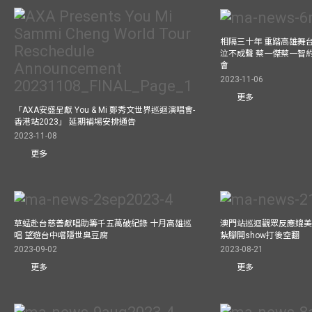
相隔三十年 重踏高雄舞
泣不成聲 蔡一傑蔡一智
會
2023-11-06
更多
「AXA安盛呈獻 You & Mi 鄭秀文世界巡迴演唱會-
香港站2023」 延期補場安排通告
2023-11-08
更多
草蜢赴台慈善獻唱助籌千五萬破紀錄 十月高雄巡
澳門站巡迴觀眾反應媲美
唱 望遊台中嚐隱世臭豆腐
紥腳開show打後空翻
2023-09-02
2023-08-21
更多
更多