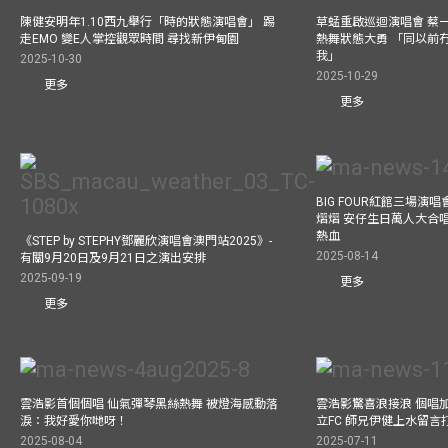
陳健安明年1.10西九舉行「時的狀態演唱會」 踢
草蜢重啟巡迴演唱會 蔡
走EMO 變E人掌控觀眾時間 尋找新伊甸園
熱舞狀態大勇 「同以前
我」
2025-10-30
2025-10-29
更多
更多
BIG FOUR紅館三場演
熠熠 安仔生日萬人大合
熱血
《STEP by STEPHY鄧麗欣演唱會澳門站2025》-
2025-08-14
有關9月20日及9月21日之演出安排
2025-09-19
更多
更多
雲浩影首個個唱 仙氣彈琴黑絲熱舞 被燈海感動落
雲浩影驚喜浪接浪 個唱
淚：我好愛你哋呀！
立FC 師兄伊健上水留言
2025-08-04
2025-07-11