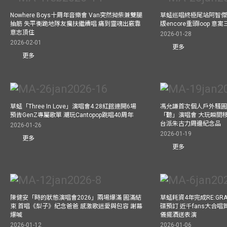
Nowhere Boys十周年音樂會 Van突然拗柴兼雙腿
草蜢巡唱終極尾站阿智傑
抽筋 失平衡跪地隊友攙扶繼續唱 痛到靈魂出竅靠
版encore重頭loop 
意志頂住
2026-01-28
2026-02-01
更多
更多
草蜢「Three In Love」演唱會4.28紅館連開6場
馮允謙首次個人戶外騷圓
預告GenZ專屬歌單 潮玩Cantopop跳唱40周年
「聽」演唱會 大玩瞬間移動
台派朱古力周邊紀念品
2026-01-26
2026-01-19
更多
更多
陳健安「時的狀態演唱會2026」兩場爆滿 圓滿結
草蜢耗資4年完成RE:GRA
束 首唱《梨子》紀念爸爸 感激歌迷愛與包容 謝幕
碟預訂 近千fans大合
爆喊
儀擺酒送表演
2026-01-12
2026-01-06