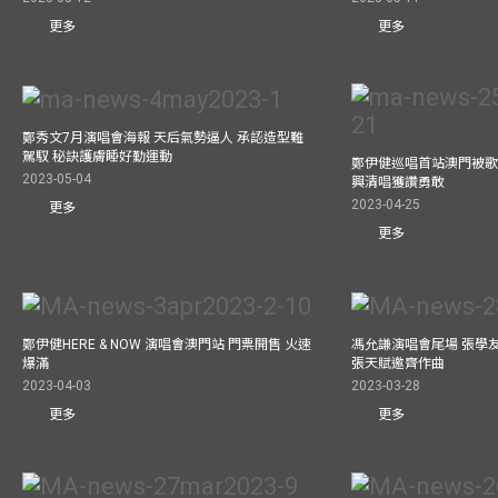
更多
更多
鄭秀文7月演唱會海報 天后氣勢逼人 承認造型難
駕馭 秘訣護膚睡好勤運動
鄭伊健巡唱首站澳門被歌
2023-05-04
興清唱獲讚勇敢
2023-04-25
更多
更多
鄭伊健HERE & NOW 演唱會澳門站 門票開售 火速
馮允謙演唱會尾場 張學
爆滿
張天賦邀齊作曲
2023-04-03
2023-03-28
更多
更多