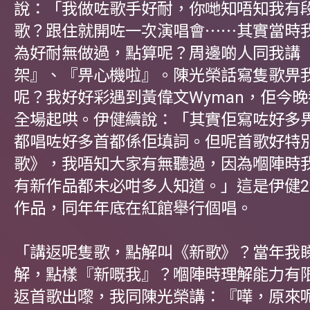
說：「我做咗歌手好耐，你哋知唔知我有
歌？跟住就開咗一次演唱會⋯⋯其實當時
為好耐無做過，點算呢？周邊啲人同我講
架』、『畀心機啦』。陳光榮話寫隻歌畀
呢？我好好彩遇到黃偉文Wyman，佢今
全場起哄。伊健續說：「其實佢寫咗好多
都唱咗好多首都係佢填詞。但呢首歌好特
歌》，我唔知大家有無聽過，因為嗰陣時
有新作品都未必咁多人知道。」這是伊健2
作品，同年年底在紅館舉行個唱。
「講返呢隻歌，點解叫《新歌》？當年我
解，點樣『新嘅我』？嗰陣時理解能力有
返首歌出嚟，我同陳光榮講：『嘩，原來