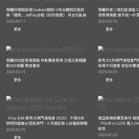
鄧麗欣個唱尾場Cookies相隔13年合體掀回憶殺
鄧麗欣第二場紅館演唱 Co
與「細佬」Jeffrey合唱《好好戀愛》 笑言似亂倫
領帶調情戲 張天賦一秒
2025-03-17
2025-03-16
更多
更多
鄧麗欣紅館首場個唱 林峯驚喜登場 又唱又跳騷腹
鄭秀文5月澳門演唱會門票
肌360側翻 兩度灑淚
每場不同嘉賓 造型有驚
2025-03-15
2025-03-05
更多
更多
《You & Mi 鄭秀文澳門演唱會 2025》 不惜功本
寰亞娛樂統籌及製作 啟
移師四面舞台登陸澳門、5 月威尼斯人綜藝館開騷
「FOUR in LOVE 萬人CH
結束
2025-02-25
2025-01-23
更多