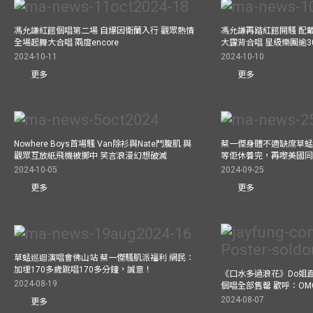
馮允謙紅館個唱第二場 自爆因衛蘭入行 觀眾熱情
馮允謙再踏紅館開騷 配戴2
全場起舞大合唱 兩度encore
大露背合唱 星級樂團逾3
2024-10-11
2024-10-10
更多
更多
Nowhere Boys首場騷 Van除衫與Nate鬥腹肌 與
蔡一傑身體不適缺席草蜢
觀眾互放紙飛機被擲中 笑言浪漫幻想破滅
等佢休養完，再嚟美國
2024-10-05
2024-09-25
更多
更多
草蜢巡迴演唱會佛山站 蔡一傑騷肌派福利 網民：
加埋170多歲跳唱170多分鐘，誠意！
《口水多過浪花》Do姐
2024-08-19
個唱全部售罄 歡呼：OM
2024-08-07
更多