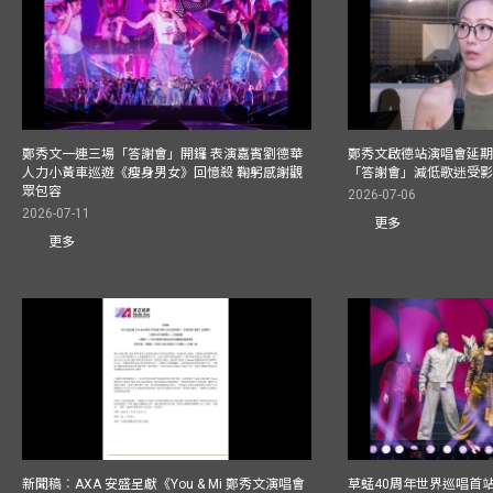
鄭秀文一連三場「答謝會」開鑼 表演嘉賓劉德華
鄭秀文啟德站演唱會延期
人力小黃車巡遊《瘦身男女》回憶殺 鞠躬感謝觀
「答謝會」減低歌迷受
眾包容
2026-07-06
2026-07-11
更多
更多
新聞稿︰AXA 安盛呈獻《You & Mi 鄭秀文演唱會
草蜢40周年世界巡唱首