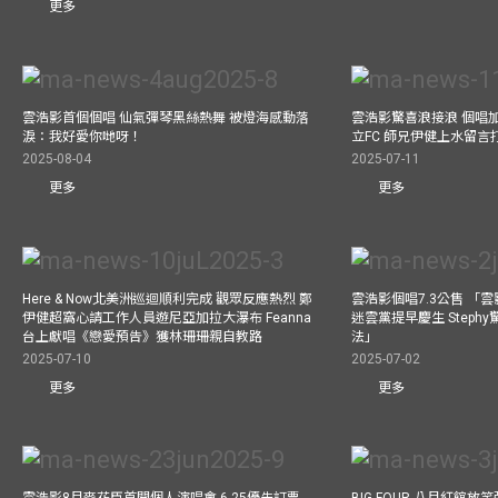
更多
雲浩影首個個唱 仙氣彈琴黑絲熱舞 被燈海感動落
雲浩影驚喜浪接浪 個唱
淚：我好愛你哋呀！
立FC 師兄伊健上水留言
2025-08-04
2025-07-11
更多
更多
Here & Now北美洲巡迴順利完成 觀眾反應熱烈 鄭
雲浩影個唱7.3公售 「
伊健超窩心請工作人員遊尼亞加拉大瀑布 Feanna
迷雲黨提早慶生 Step
台上獻唱《戀愛預告》獲林珊珊親自教路
法」
2025-07-10
2025-07-02
更多
更多