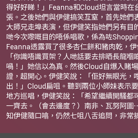
得好好睇！」Feanna和Cloud坦言當時
張。之後她們與伊健搞笑互窒，首先她們
大師兄走埠表演，但伊健笑指她們另有目
哋今次嚟嘅目的唔係唱歌，係為咗Shoppi
Feanna透露買了很多杏仁餅和豬肉乾，
「你識唔識買架？人哋話要去排晒長龍嗰
喎！」她信以為真。然後Cloud自爆入賭
證，超開心。伊健笑說：「佢好無眼光，
出！」Cloud扁咀。聽到兩位小師妹表示
地方巡唱，伊健笑說：「希望繼續開騷都
一齊去。（會去邊度？）南非、瓦努阿圖
知伊健隨口噏，仍然七咀八舌追問，非常