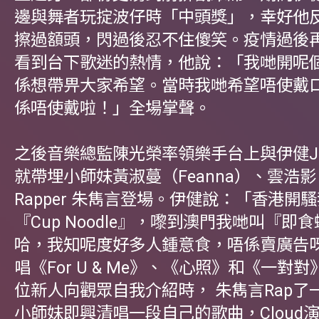
邊與舞者玩掟波仔時「中頭獎」，幸好他
擦過額頭，閃過後忍不住傻笑。疫情過後
看到台下歌迷的熱情，他說：「我哋開呢
係想帶畀大家希望。當時我哋希望唔使戴
係唔使戴啦！」全場掌聲。
之後音樂總監陳光榮率領樂手台上與伊健J
就帶埋小師妹黃淑蔓（Feanna）、雲浩影（
Rapper 朱雋言登場。伊健說：「香港開
『Cup Noodle』，嚟到澳門我哋叫『即
哈，我知呢度好多人鍾意食，唔係賣廣告
唱《For U & Me》、《心照》和《一對
位新人向觀眾自我介紹時， 朱雋言Rap了
小師妹即興清唱一段自己的歌曲，Cloud