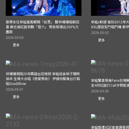
張學友任草蜢嘉賓解開「迷思」 聽林珊珊唱歌回
草蜢x軟硬 復刻2012
春 蘇志威紅館倒數「登六」 預告尾場出200%力
XXL版造型鬥唱鬥嘴 鄭
盡跳
2026-05-02
2026-05-03
更多
更多
林珊珊相隔20年再踏台回憶殺 草蜢送金哨子隨時
候命 全場大合唱《戀愛預告》 伊健肉緊後台打點
草蜢驚喜現身Fans包場睇演
嗌GoodShow
定4月紅館打Call手勢配喜
2026-05-01
2026-03-30
更多
更多
草蜢婚禮式記者會讀誓詞