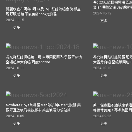
馮允謙紅館個唱尾場 回
賓Ian哄動全場 Jay透
鄧麗欣宣布明年3月14及15日紅館演唱會 海報呈
2024-10-12
現舒服感 鏡頭後腰痛book定脊醫
2024-11-15
更多
更多
馮允謙紅館個唱第二場 自爆因衛蘭入行 觀眾熱情
馮允謙再踏紅館開騷 配戴2
全場起舞大合唱 兩度encore
大露背合唱 星級樂團逾3
2024-10-11
2024-10-10
更多
更多
Nowhere Boys首場騷 Van除衫與Nate鬥腹肌 與
蔡一傑身體不適缺席草蜢
觀眾互放紙飛機被擲中 笑言浪漫幻想破滅
等佢休養完，再嚟美國
2024-10-05
2024-09-25
更多
更多