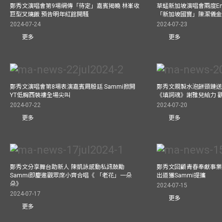
鄭秀文演唱會第9場網傳「待定」嘉賓揭曉 林峯收
草蜢新加坡演唱會兩度Enc
巨型叉燒飯 預告明年紅館開騷
「新加坡國寶」陳潔儀
2024-07-24
2024-07-23
更多
更多
鄭秀文演唱會第8場表演嘉賓周殷廷 Sammi掀開
鄭秀文親製水泡餅頸鏈送
YT低胸西裝褸全場尖叫
《填詞魂》謝雅兒給力 
2024-07-22
2024-07-20
更多
更多
鄭秀文分享舞台助新人 陳凱詠感動私訊鼓勵
鄭秀文回顧青春奉獻事業
Sammi即慶邀觀眾席小齊合唱《 「老花」一朵
出道獲Sammi提攜
朵》
2024-07-15
2024-07-17
更多
更多