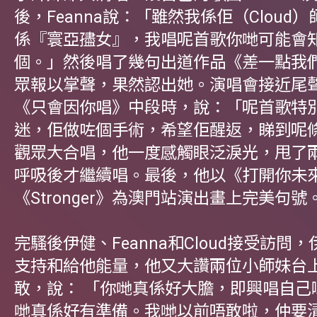
後，Feanna說：「雖然我係佢（Cloud
係『寰亞孻女』，我唱呢首歌你哋可能會
個。」然後唱了幾句出道作品《差一點我
眾報以掌聲，果然認出她。演唱會接近尾
《只會因你唱》中段時，說：「呢首歌特
迷，佢做咗個手術，希望佢醒返，睇到呢
觀眾大合唱，他一度感觸眼泛淚光，甩了
呼吸後才繼續唱。最後，他以《打開你未
《Stronger》為澳門站演出畫上完美句號
完騷後伊健、Feanna和Cloud接受訪問
支持和給他能量，他又大讚兩位小師妹台
敢，說： 「你哋真係好大膽，即興唱自己
哋真係好有準備。我哋以前唔敢啦，仲要