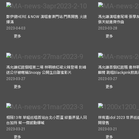
鄭伊健HERE & NOW 演唱會澳門站 門票開售 火速
馮允謙演唱會尾場 張學
爆滿
張天賦邀齊作曲
2023-04-03
2023-03-28
更多
更多
馮允謙紅館個唱第二場 林明禎紅裙火辣登場 釗峰
馮允謙首個紅館騷 邀林
送公仔被暱稱Snoopy 公開生日甜蜜影片
麟臂 跳唱Blackpink掀
2023-03-27
2023-03-27
更多
更多
相隔13年 草蜢巡唱首站台北小巨蛋 綜藝界猛人同
林宥嘉idol 2023 世
台加持 蔡一傑感動爆喊
開發售
2023-03-21
2023-03-21
更多
更多