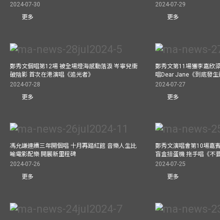
2024-07-30
2024-07-29
更多
更多
鄭秀文個唱第12場 被全場燈海感動落淚 岑寧兒衝
鄭秀文第11場獲李嘉欣
破陰影 首次在港演唱《追光者》
唱Dear Jane《到底
2024-07-28
2024-07-27
更多
更多
馮允謙連續三年開個唱 十月再踏紅館 音樂人生比
鄭秀文演唱會第10場嘉賓J
喻電影配樂 開展新里程碑
盲盒扭蛋機 拖手唱《不
2024-07-26
2024-07-25
更多
更多