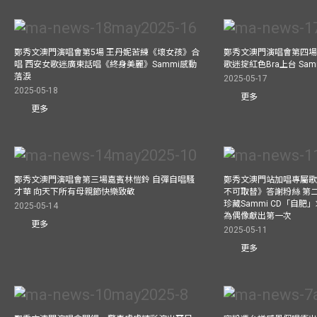
鄭秀文澳門演唱會第5場 王丹妮苦練《壞女孩》合
鄭秀文澳門演唱會第四場
唱 西安女歌迷廣東話唱《終身美麗》Sammi感動
歌迷掟紅色Bra上台 Sa
落淚
2025-05-17
2025-05-18
更多
更多
鄭秀文澳門演唱會第三場嘉賓林愷鈴 自彈自唱騷
鄭秀文澳門站加唱專屬
才華 向天下所有母親節快樂致敬
不可取替》答謝粉絲 第二
珍藏Sammi CD「自肥」
2025-05-14
為偶像獻出第一次
更多
2025-05-11
更多