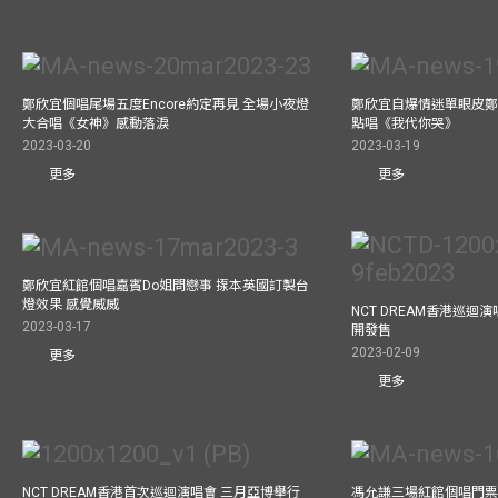
鄭欣宜個唱尾場五度Encore約定再見 全場小夜燈
鄭欣宜自爆情迷單眼皮鄭
大合唱《女神》感動落淚
點唱《我代你哭》
2023-03-20
2023-03-19
更多
更多
鄭欣宜紅館個唱嘉賓Do姐問戀事 揼本英國訂製台
燈效果 感覺威威
NCT DREAM香港巡迴
2023-03-17
開發售
2023-02-09
更多
更多
NCT DREAM香港首次巡迴演唱會 三月亞博舉行
馮允謙三場紅館個唱門票