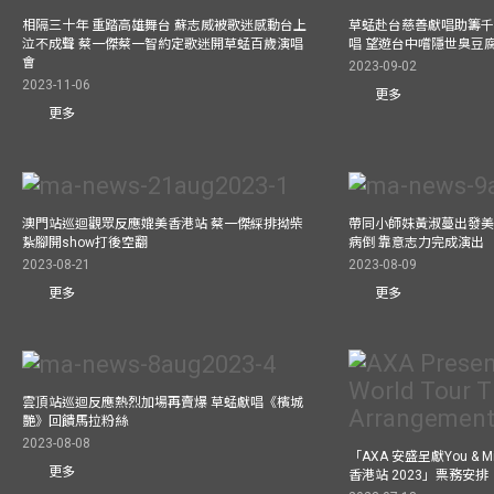
相隔三十年 重踏高雄舞台 蘇志威被歌迷感動台上
草蜢赴台慈善獻唱助籌千
泣不成聲 蔡一傑蔡一智約定歌迷開草蜢百歲演唱
唱 望遊台中嚐隱世臭豆
會
2023-09-02
2023-11-06
更多
更多
澳門站巡迴觀眾反應媲美香港站 蔡一傑綵排拗柴
帶同小師妹黃淑蔓出發美國
紥腳開show打後空翻
病倒 靠意志力完成演出
2023-08-21
2023-08-09
更多
更多
雲頂站巡迴反應熱烈加場再賣爆 草蜢獻唱《檳城
艷》回饋馬拉粉絲
2023-08-08
「AXA 安盛呈獻You &
更多
香港站 2023」票務安排