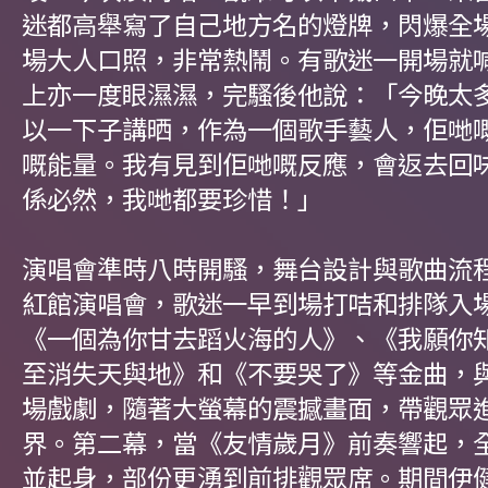
迷都高舉寫了自己地方名的燈牌，閃爆全
場大人口照，非常熱鬧。有歌迷一開場就
上亦一度眼濕濕，完騷後他說：「今晚太
以一下子講晒，作為一個歌手藝人，佢哋
嘅能量。我有見到佢哋嘅反應，會返去回
係必然，我哋都要珍惜！」
演唱會準時八時開騷，舞台設計與歌曲流
紅館演唱會，歌迷一早到場打咭和排隊入
《一個為你甘去蹈火海的人》、《我願你
至消失天與地》和《不要哭了》等金曲，
場戲劇，隨著大螢幕的震撼畫面，帶觀眾
界。第二幕，當《友情歲月》前奏響起，
並起身，部份更湧到前排觀眾席。期間伊