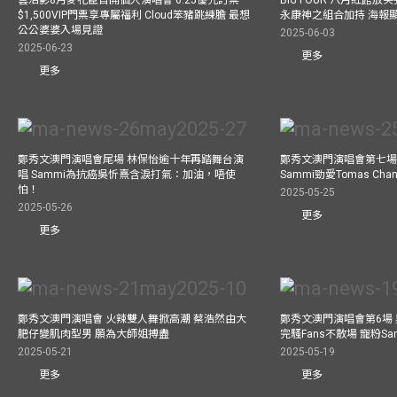
雲浩影8月麥花臣首開個人演唱會 6.25優先訂票
BIG FOUR 八月紅館放笑彈
$1,500VIP門票享專屬福利 Cloud笨豬跳練膽 最想
永康神之組合加持 海報
公公婆婆入場見證
2025-06-03
2025-06-23
更多
更多
鄭秀文澳門演唱會尾場 林保怡逾十年再踏舞台演
鄭秀文澳門演唱會第七場
唱 Sammi為抗癌吳忻熹含淚打氣：加油，唔使
Sammi勁愛Tomas C
怕！
2025-05-25
2025-05-26
更多
更多
鄭秀文澳門演唱會 火辣雙人舞掀高潮 蔡浩然由大
鄭秀文澳門演唱會第6場
肥仔變肌肉型男 願為大師姐搏盡
完騷Fans不散場 寵粉S
2025-05-21
2025-05-19
更多
更多