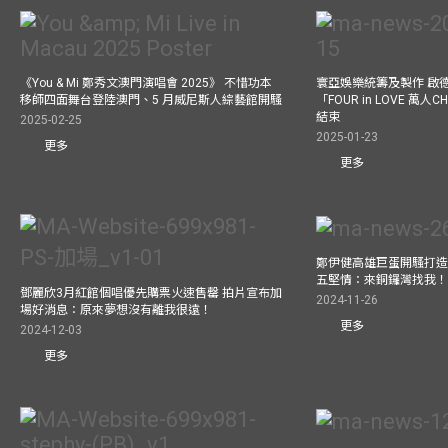
《You & Mi 鄭秀文澳門演唱會 2025》 不惜功本
寰亞娛樂統籌及製作 啟
移師四面舞台登陸澳門、5 月威尼斯人綜藝館開騷
「FOUR in LOVE 萬人CH
結束
2025-02-25
2025-01-23
更多
更多
鄭伊健高雄巨蛋開騷打造
五堅情：來銅鑼灣找我
鄧麗欣3月紅館個唱優先購票火速售罄 拍片宣布加
2024-11-26
場好消息：原來夢想沒有離我很遠！
更多
2024-12-03
更多