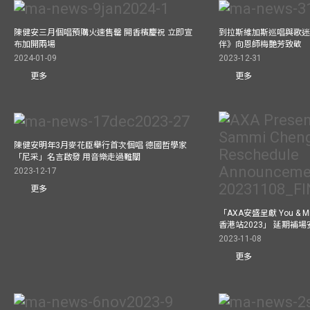
陳健安三月個唱預購火速售罄 開香檳慶祝 立即宣
到拉斯維加斯巡唱與歌迷
布加開兩場
伴》向恩師梅艷芳致敬
2024-01-09
2023-12-31
更多
更多
陳健安明年3月麥花臣舉行首次個唱 德國哲學家
「尼采」名言啟發 用音樂走過難關
2023-12-17
更多
「AXA安盛呈獻 You &
香港站2023」 延期補
2023-11-08
更多