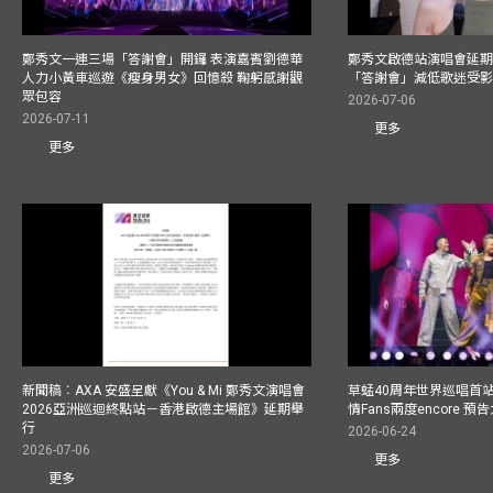
鄭秀文一連三場「答謝會」開鑼 表演嘉賓劉德華
鄭秀文啟德站演唱會延期
人力小黃車巡遊《瘦身男女》回憶殺 鞠躬感謝觀
「答謝會」減低歌迷受
眾包容
2026-07-06
2026-07-11
更多
更多
新聞稿︰AXA 安盛呈獻《You & Mi 鄭秀文演唱會
草蜢40周年世界巡唱首
2026亞洲巡迴終點站－香港啟德主場館》延期舉
情Fans兩度encore
行
2026-06-24
2026-07-06
更多
更多