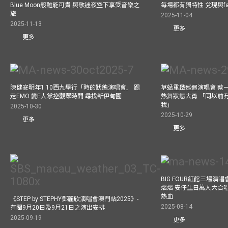
Blue Moon般難能可貴 與歌迷夜空下享受音樂之
每場都有獨特性 兌現與f
旅
2025-11-04
2025-11-13
更多
更多
陳健安明年1.10西九舉行「時的狀態演唱會」 踢
草蜢重啟巡迴演唱會 蔡
走EMO 變E人掌控觀眾時間 尋找新伊甸園
熱舞狀態大勇 「同以前
我」
2025-10-30
2025-10-29
更多
更多
BIG FOUR紅館三場演
熠熠 安仔生日萬人大合
熱血
《STEP by STEPHY鄧麗欣演唱會澳門站2025》-
2025-08-14
有關9月20日及9月21日之演出安排
2025-09-19
更多