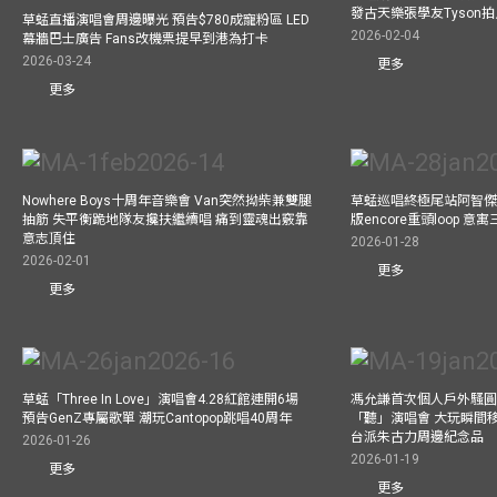
發古天樂張學友Tyson
草蜢直播演唱會周邊曝光 預告$780成寵粉區 LED
2026-02-04
幕牆巴士廣告 Fans改機票提早到港為打卡
2026-03-24
更多
更多
Nowhere Boys十周年音樂會 Van突然拗柴兼雙腿
草蜢巡唱終極尾站阿智傑
抽筋 失平衡跪地隊友攙扶繼續唱 痛到靈魂出竅靠
版encore重頭loop 
意志頂住
2026-01-28
2026-02-01
更多
更多
草蜢「Three In Love」演唱會4.28紅館連開6場
馮允謙首次個人戶外騷圓
預告GenZ專屬歌單 潮玩Cantopop跳唱40周年
「聽」演唱會 大玩瞬間移動
台派朱古力周邊紀念品
2026-01-26
2026-01-19
更多
更多