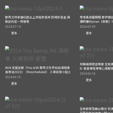
鄭秀文林家謙紅館台上笑嗌表姐弟 即場拆盲盒 與
帶埋黃淑蔓開騷 鄭伊健
歌迷約定一齊變老
潮時獲Wyman《新歌》
2024-07-14
2024-07-09
更多
更多
林曉峰順德音樂會 全新
AXA 安盛呈獻《You & Mi 鄭秀文世界巡迴演唱會
衫 爸爸專程捧場心情緊
香港站2023》（Rescheduled） 入場安排小貼士
2024-06-18
2024-06-19
更多
更多
全新歌單及舞台戰衣 到澳