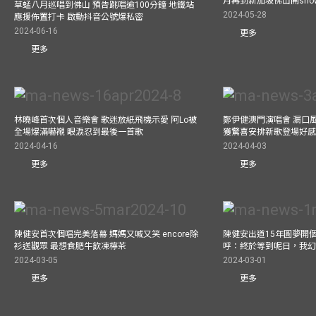
月再到新加坡佛山開show
草蜢八月巡唱到佛山 預告跳唱逾100分鐘 地鐵站
2024-05-28
應援佈置打卡 啟動抖音公號爆私密
2024-06-16
更多
更多
林曉峰首次個人音樂會 歌迷放紙飛機示愛 阿Lo被
鄭伊健澳門演唱會 漏口
全場爆滿嚇襯 眼淚忍到最後一首歌
獲驚喜安排新歌登場好感
2024-04-16
2024-04-03
更多
更多
陳健安首次個唱完美落幕 媽媽又喊又笑 encore除
陳健安出道15年圓夢開個
衫送觀眾 最想食肥牛飲凍檸茶
呼：終於等到呢日，我
2024-03-05
2024-03-01
更多
更多