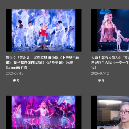
鄭秀文「答謝會」尾場感恩 灑淚唱《上帝早已預
大癲！鄭秀文第2場「答
備》 黃子華自彈自唱新版《終身美麗》 冧爆
世紀拖手合唱《一步一
Sammi最矜貴
我》
2026-07-13
2026-07-12
更多
更多