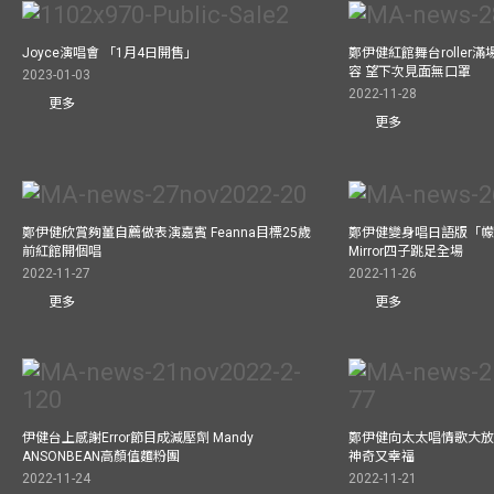
Joyce演唱會 「1月4日開售」
鄭伊健紅館舞台roller
容 望下次見面無口罩
2023-01-03
2022-11-28
更多
更多
鄭伊健欣賞夠薑自薦做表演嘉賓 Feanna目標25歲
鄭伊健變身唱日語版「幪
前紅館開個唱
Mirror四子跳足全場
2022-11-27
2022-11-26
更多
更多
伊健台上感謝Error節目成減壓劑 Mandy
鄭伊健向太太唱情歌大放
ANSONBEAN高顏值麵粉團
神奇又幸福
2022-11-24
2022-11-21