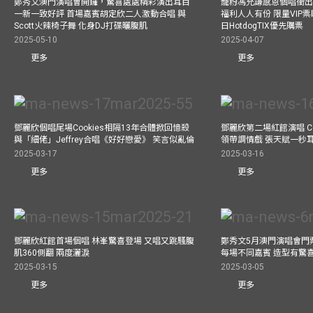
鄭秀文澳門演唱會開鑼，驚喜處處精彩演出耳目
寵粉馮允謙感恩個唱衝出香
一新一致好評 首場嘉賓胡定欣二人激動合唱 與
福利人人有份 限量VIP票
Scott火辣椅子舞 化身DJ打碟曬腹肌
日HotdogTIX優先購票
2025-05-10
2025-04-07
更多
更多
鄧麗欣個唱尾場Cookies相隔13年合體掀回憶殺
鄧麗欣第二場紅館演唱 Co
與「細佬」Jeffrey合唱《好好戀愛》 笑言似亂倫
領帶調情戲 張天賦一秒
2025-03-17
2025-03-16
更多
更多
鄧麗欣紅館首場個唱 林峯驚喜登場 又唱又跳騷腹
鄭秀文5月澳門演唱會門票
肌360側翻 兩度灑淚
每場不同嘉賓 造型有驚
2025-03-15
2025-03-05
更多
更多