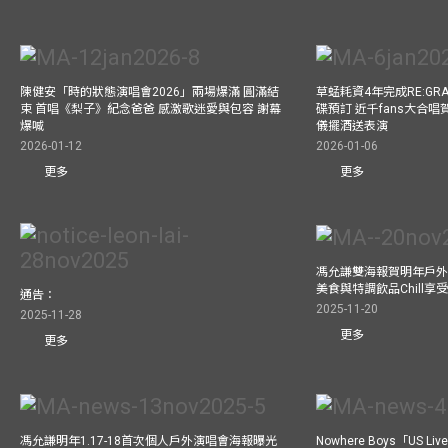
陳健安「時的狀態演唱會2026」兩場爆滿 圓滿結
草蜢耗資4年完成RE:GRA
束 首唱《梨子》紀念爸爸 感激歌迷愛與包容 謝幕
碟預訂 近千fans大合
爆喊
儀擺酒送表演
2026-01-12
2026-01-06
更多
更多
馮允謙雙海報賀明年戶外騷
美食與特調飲品Chill享
通告：
2025-11-20
2025-11-28
更多
更多
馮允謙明年1.17-18首次個人戶外演唱會海報曝光
Nowhere Boys「US