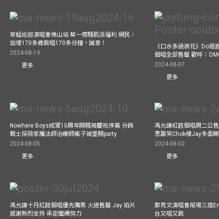
草蜢巡迴演唱會佛山站 蔡一傑騷肌派福利 網民：
加埋170多歲跳唱170多分鐘，誠意！
《口水多過浪花》Do姐
2024-08-19
個唱全部售罄 歡呼：OM
2024-08-07
更多
更多
Nowhere Boys成軍10周年開騷揭慶祝序幕 分飾
馮允謙紅館個唱周二公售
戰士探險家魔法師治療師瘋子城堡開party
思甜笑Chok樣Jay多面
2024-08-05
2024-08-02
更多
更多
馮允謙十月紅館個唱優先購票 火速售罄 Jay 拍片
鄭秀文演唱會尾場三度Enco
感謝熱烈支持 承諾繼續努力
台又唱又跳