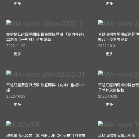
更多
更多
鄭伊健紅館個唱開鑼 巨幕震撼登場 「謎肉杯麵」
草蜢演唱會尾場感謝師傅
雲浩影《一對對》全場燈海
醫台上流下男兒淚
2022-11-20
2022-10-31
更多
更多
草蜢紅館驚喜浪接浪 欣宜即興《女神》全場High
草蜢紅館頭場繽紛舞台玩
爆
子華蘇永康拍和
2022-10-29
2022-10-28
更多
更多
超興奮消息公告！SUPER JUNIOR 宣布11月會來
草蜢演唱會海報玩剪影 