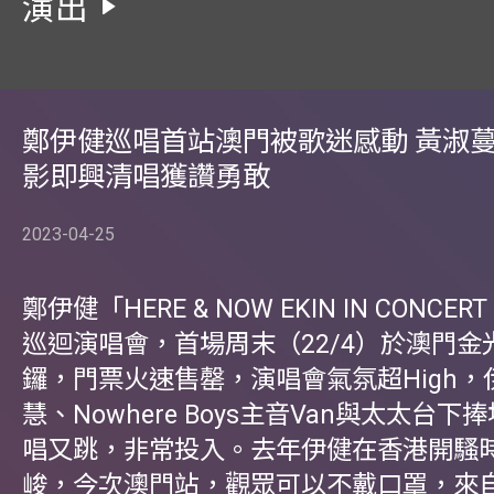
演出
鄭伊健巡唱首站澳門被歌迷感動 黃淑
影即興清唱獲讚勇敢
2023-04-25
鄭伊健「HERE & NOW EKIN IN CONCER
巡迴演唱會，首場周末（22/4）於澳門金
鑼，門票火速售罄，演唱會氣氛超High，
慧、Nowhere Boys主音Van與太太台
唱又跳，非常投入。去年伊健在香港開騷
峻，今次澳門站，觀眾可以不戴口罩，來