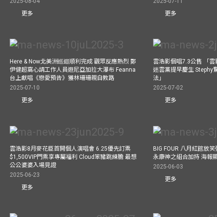
2025-08-04
2025-07-11
更多
更多
Here & Now北美洲巡迴順利完成 觀眾反應熱烈 鄭
雲浩影個唱7.3公售 「
伊健超窩心請工作人員遊尼亞加拉大瀑布 Feanna
迷雲黨提早慶生 Step
台上獻唱《戀愛預告》獲林珊珊親自教路
法」
2025-07-10
2025-07-02
更多
更多
雲浩影8月麥花臣首開個人演唱會 6.25優先訂票
BIG FOUR 八月紅館放笑彈
$1,500VIP門票享專屬福利 Cloud笨豬跳練膽 最想
永康神之組合加持 海報
公公婆婆入場見證
2025-06-03
2025-06-23
更多
更多