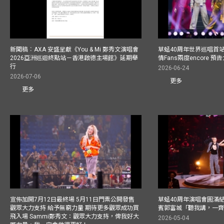
新聞稿︰AXA 安盛呈獻《You & Mi 鄭秀文演唱會
草蜢40周年世界巡唱首
2026亞洲巡迴終點站－香港啟德主場館》延期舉
情Fans兩度encore
行
2026-06-24
2026-07-06
更多
更多
宣佈加開7月12日最終場 5月11日門票公開發售
草蜢40周年演唱會圓滿結束F
觀眾大力支持 給予無窮力量 期待更多觀眾成功買
賓郭富城「聽我講，一
飛入場 Sammi鄭秀文：觀眾大力支持，俾我好大
2026-05-04