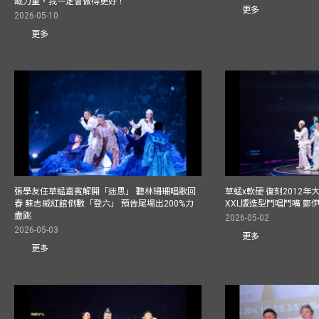
嘅力量，我一定會做得更好！
更多
2026-05-10
更多
張學友任草蜢嘉賓解開「迷思」 聽林珊珊唱歌回
草蜢x軟硬 復刻2012
春 蘇志威紅館倒數「登六」 預告尾場出200%力
XXL版造型鬥唱鬥嘴 鄭
盡跳
2026-05-02
2026-05-03
更多
更多