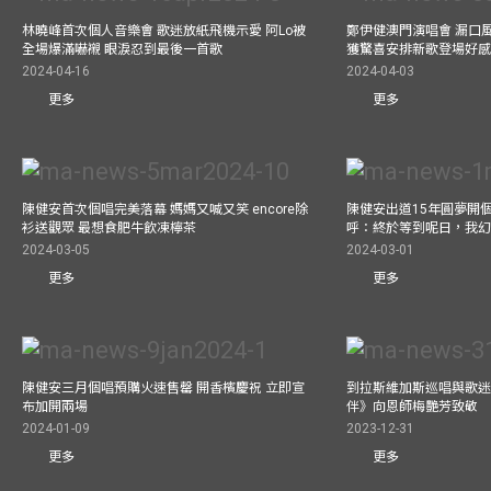
林曉峰首次個人音樂會 歌迷放紙飛機示愛 阿Lo被
鄭伊健澳門演唱會 漏口
全場爆滿嚇襯 眼淚忍到最後一首歌
獲驚喜安排新歌登場好感
2024-04-16
2024-04-03
更多
更多
陳健安首次個唱完美落幕 媽媽又喊又笑 encore除
陳健安出道15年圓夢開個
衫送觀眾 最想食肥牛飲凍檸茶
呼：終於等到呢日，我
2024-03-05
2024-03-01
更多
更多
陳健安三月個唱預購火速售罄 開香檳慶祝 立即宣
到拉斯維加斯巡唱與歌迷
布加開兩場
伴》向恩師梅艷芳致敬
2024-01-09
2023-12-31
更多
更多