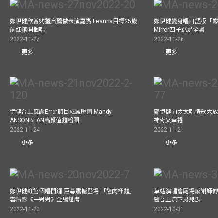
鄭伊健欣賞夠薑自薦做表演嘉賓 Feanna目標25歲
鄭伊健變身唱日語版「幪
前紅館開個唱
Mirror四子跳足全場
2022-11-27
2022-11-26
更多
更多
伊健台上感謝Error節目成減壓劑 Mandy
鄭伊健向太太唱情歌大放
ANSONBEAN高顏值麵粉團
神奇又幸福
2022-11-24
2022-11-21
更多
更多
鄭伊健紅館個唱開鑼 巨幕震撼登場 「謎肉杯麵」
草蜢演唱會尾場感謝師傅
雲浩影《一對對》全場燈海
醫台上流下男兒淚
2022-11-20
2022-10-31