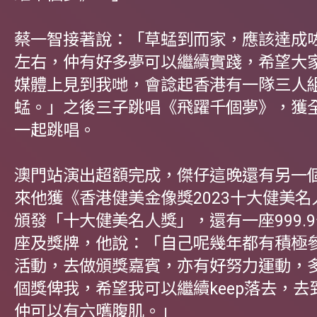
蔡一智接著說：「草蜢到而家，應該達成
左右，仲有好多夢可以繼續實踐，希望大
媒體上見到我哋，會諗起香港有一隊三人
蜢。」之後三子跳唱《飛躍千個夢》，獲
一起跳唱。
澳門站演出超額完成，傑仔這晚還有另一
來他獲《香港健美金像獎2023十大健美
頒發「十大健美名人獎」，還有一座999.
座及獎牌，他說：「自己呢幾年都有積極
活動，去做頒獎嘉賓，亦有好努力運動，
個獎俾我，希望我可以繼續keep落去，去
仲可以有六嚿腹肌。」