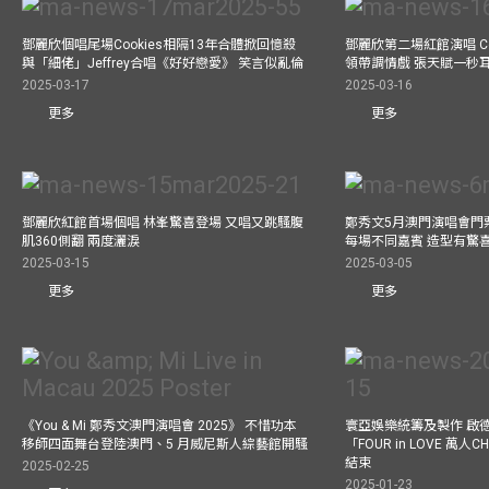
鄧麗欣個唱尾場Cookies相隔13年合體掀回憶殺
鄧麗欣第二場紅館演唱 Co
與「細佬」Jeffrey合唱《好好戀愛》 笑言似亂倫
領帶調情戲 張天賦一秒
2025-03-17
2025-03-16
更多
更多
鄧麗欣紅館首場個唱 林峯驚喜登場 又唱又跳騷腹
鄭秀文5月澳門演唱會門票
肌360側翻 兩度灑淚
每場不同嘉賓 造型有驚
2025-03-15
2025-03-05
更多
更多
《You & Mi 鄭秀文澳門演唱會 2025》 不惜功本
寰亞娛樂統籌及製作 啟
移師四面舞台登陸澳門、5 月威尼斯人綜藝館開騷
「FOUR in LOVE 萬人CH
結束
2025-02-25
2025-01-23