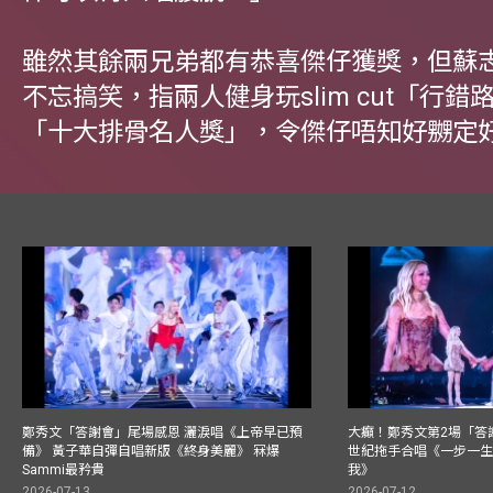
雖然其餘兩兄弟都有恭喜傑仔獲獎，但蘇
不忘搞笑，指兩人健身玩slim cut「行
「十大排骨名人獎」，令傑仔唔知好嬲定
鄭秀文「答謝會」尾場感恩 灑淚唱《上帝早已預
大癲！鄭秀文第2場「答
備》 黃子華自彈自唱新版《終身美麗》 冧爆
世紀拖手合唱《一步一
Sammi最矜貴
我》
2026-07-13
2026-07-12