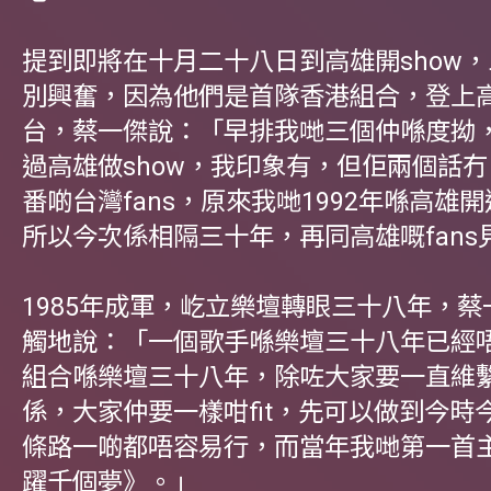
提到即將在十月二十八日到高雄開show
別興奮，因為他們是首隊香港組合，登上
台，蔡一傑說：「早排我哋三個仲喺度拗
過高雄做show，我印象有，但佢兩個話
番啲台灣fans，原來我哋1992年喺高雄
所以今次係相隔三十年，再同高雄嘅fans
1985年成軍，屹立樂壇轉眼三十八年，
觸地說：「一個歌手喺樂壇三十八年已經
組合喺樂壇三十八年，除咗大家要一直維
係，大家仲要一樣咁fit，先可以做到今時
條路一啲都唔容易行，而當年我哋第一首
躍千個夢》。」