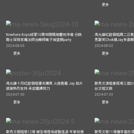
更多
Nowhere Boys成軍10周年開騷揭慶祝序幕 分飾
馮允謙紅館個唱周二公售
戰士探險家魔法師治療師瘋子城堡開party
思甜笑Chok樣Jay多面
2024-08-05
2024-08-02
更多
更多
馮允謙十月紅館個唱優先購票 火速售罄 Jay 拍片
鄭秀文演唱會尾場三度Enco
感謝熱烈支持 承諾繼續努力
台又唱又跳
2024-07-30
2024-07-29
更多
更多
鄭秀文個唱第12場 被全場燈海感動落淚 岑寧兒衝
鄭秀文第11場獲李嘉欣