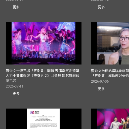
更多
更多
鄭秀文一連三場「答謝會」開鑼 表演嘉賓劉德華
鄭秀文啟德站演唱會延期
人力小黃車巡遊《瘦身男女》回憶殺 鞠躬感謝觀
「答謝會」減低歌迷受
眾包容
2026-07-06
2026-07-11
更多
更多