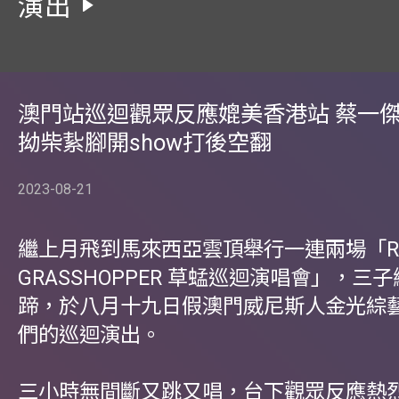
演出
澳門站巡迴觀眾反應媲美香港站 蔡一
拗柴紥腳開show打後空翻
2023-08-21
繼上月飛到馬來西亞雲頂舉行一連兩場「RE
GRASSHOPPER 草蜢巡迴演唱會」，三
蹄，於八月十九日假澳門威尼斯人金光綜
們的巡迴演出。
三小時無間斷又跳又唱，台下觀眾反應熱