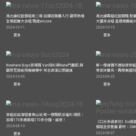
馮允謙紅館個唱第二場 自爆因衛蘭入行 觀眾熱情
馮允謙再踏紅館開騷 配戴2
全場起舞大合唱 兩度encore
大露背合唱 星級樂團逾3
2024-10-11
2024-10-10
更多
更多
Nowhere Boys首場騷 Van除衫與Nate鬥腹肌 與
蔡一傑身體不適缺席草蜢
觀眾互放紙飛機被擲中 笑言浪漫幻想破滅
等佢休養完，再嚟美國
2024-10-05
2024-09-25
更多
更多
草蜢巡迴演唱會佛山站 蔡一傑騷肌派福利 網民：
加埋170多歲跳唱170多分鐘，誠意！
《口水多過浪花》Do姐
2024-08-19
個唱全部售罄 歡呼：OM
2024-08-07
更多