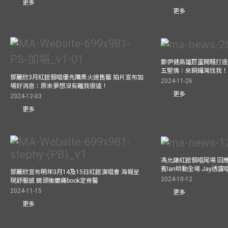
更多
更多
鄭伊健高雄巨蛋開騷打造
五堅情：來銅鑼灣找我
鄧麗欣3月紅館個唱優先購票火速售罄 拍片宣布加
2024-11-26
場好消息：原來夢想沒有離我很遠！
更多
2024-12-03
更多
馮允謙紅館個唱尾場 回
賓Ian哄動全場 Jay透
鄧麗欣宣布明年3月14及15日紅館演唱會 海報呈
2024-10-12
現舒服感 鏡頭後腰痛book定脊醫
2024-11-15
更多
更多