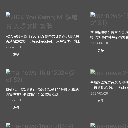
林曉峰順德音樂會 全新
AXA 安盛呈獻《You & Mi 鄭秀文世界巡迴演唱會
衫 爸爸專程捧場心情緊
香港站2023》（Rescheduled） 入場安排小貼士
2024-06-18
2024-06-19
更多
更多
全新歌單及舞台戰衣 到澳
月再到新加坡佛山開show
草蜢八月巡唱到佛山 預告跳唱逾100分鐘 地鐵站
2024-05-28
應援佈置打卡 啟動抖音公號爆私密
2024-06-16
更多
更多