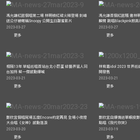
馮允謙紅館個唱第二場 林明禎紅裙火辣登場 釗峰
馮允謙首個紅館騷 邀林
送公仔被暱稱Snoopy 公開生日甜蜜影片
麟臂 跳唱Blackpink掀
2023-03-27
2023-03-27
更多
更多
相隔13年 草蜢巡唱首站台北小巨蛋 綜藝界猛人同
林宥嘉idol 2023 世
台加持 蔡一傑感動爆喊
開發售
2023-03-21
2023-03-21
更多
更多
鄭欣宜個唱尾場五度Encore約定再見 全場小夜燈
鄭欣宜自爆情迷單眼皮鄭
大合唱《女神》感動落淚
點唱《我代你哭》
2023-03-20
2023-03-19
更多
更多