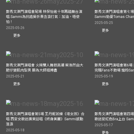
鄭秀文澳門演唱會尾場 林保怡逾十年再踏舞台演
鄭秀文澳門演唱會第七場
唱 Sammi為抗癌吳忻熹含淚打氣：加油，唔使
Sammi勁愛Tomas C
怕！
2025-05-25
2025-05-26
更多
更多
鄭秀文澳門演唱會 火辣雙人舞掀高潮 蔡浩然由大
鄭秀文澳門演唱會第6場
肥仔變肌肉型男 願為大師姐搏盡
完騷Fans不散場 寵粉S
2025-05-21
2025-05-19
更多
更多
鄭秀文澳門演唱會第5場 王丹妮苦練《壞女孩》合
鄭秀文澳門演唱會第四場
唱 西安女歌迷廣東話唱《終身美麗》Sammi感動
歌迷掟紅色Bra上台 Sa
落淚
2025-05-17
2025-05-18
更多