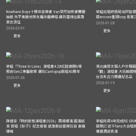
Nowhere Boys十周年音樂會 Van突然拗柴兼雙腿
草蜢巡唱終極尾站阿智傑
抽筋 失平衡跪地隊友攙扶繼續唱 痛到靈魂出竅靠
版encore重頭loop 
意志頂住
2026-01-28
2026-02-01
更多
更多
草蜢「Three In Love」演唱會4.28紅館連開6場
馮允謙首次個人戶外騷圓
預告GenZ專屬歌單 潮玩Cantopop跳唱40周年
「聽」演唱會 大玩瞬間移動
台派朱古力周邊紀念品
2026-01-26
2026-01-19
更多
更多
陳健安「時的狀態演唱會2026」兩場爆滿 圓滿結
草蜢耗資4年完成RE:GRA
束 首唱《梨子》紀念爸爸 感激歌迷愛與包容 謝幕
碟預訂 近千fans大合
爆喊
儀擺酒送表演