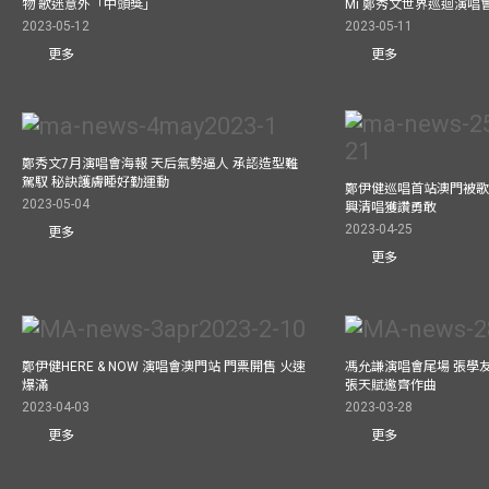
物 歌迷意外「中頭獎」
Mi 鄭秀文世界巡迴演唱會
2023-05-12
2023-05-11
更多
更多
鄭秀文7月演唱會海報 天后氣勢逼人 承認造型難
駕馭 秘訣護膚睡好勤運動
鄭伊健巡唱首站澳門被歌
2023-05-04
興清唱獲讚勇敢
2023-04-25
更多
更多
鄭伊健HERE & NOW 演唱會澳門站 門票開售 火速
馮允謙演唱會尾場 張學
爆滿
張天賦邀齊作曲
2023-04-03
2023-03-28
更多
更多