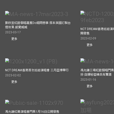
鄭欣宜紅館個唱嘉賓Do姐問戀事 揼本英國訂製台
燈效果 感覺威威
NCT DREAM香港巡迴
2023-03-17
開發售
2023-02-09
更多
更多
NCT DREAM香港首次巡迴演唱會 三月亞博舉行
馮允謙三場紅館個唱門票
扮 自爆秘密練兵有驚喜
2023-02-02
2023-01-16
更多
更多
馮允謙紅磡演唱會門票1月16日公開發售