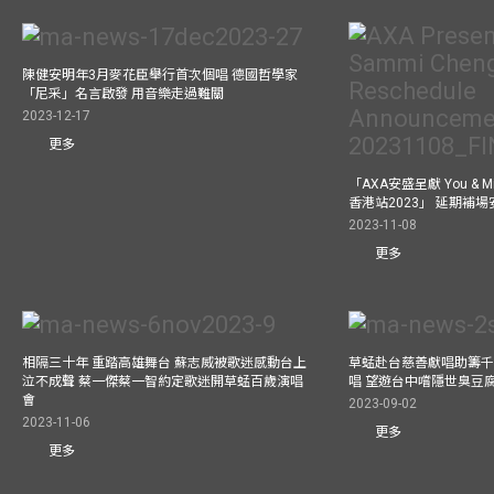
陳健安明年3月麥花臣舉行首次個唱 德國哲學家
「尼采」名言啟發 用音樂走過難關
2023-12-17
更多
「AXA安盛呈獻 You &
香港站2023」 延期補
2023-11-08
更多
相隔三十年 重踏高雄舞台 蘇志威被歌迷感動台上
草蜢赴台慈善獻唱助籌千
泣不成聲 蔡一傑蔡一智約定歌迷開草蜢百歲演唱
唱 望遊台中嚐隱世臭豆
會
2023-09-02
2023-11-06
更多
更多