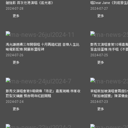
破陰影 首次在港演唱《追光者》
唱Dear Jane《到底
2024-07-28
2024-07-27
更多
更多
馮允謙連續三年開個唱 十月再踏紅館 音樂人生比
鄭秀文演唱會第10場嘉賓J
喻電影配樂 開展新里程碑
盲盒扭蛋機 拖手唱《不
2024-07-26
2024-07-25
更多
更多
鄭秀文演唱會第9場網傳「待定」嘉賓揭曉 林峯收
草蜢新加坡演唱會兩度Enc
巨型叉燒飯 預告明年紅館開騷
「新加坡國寶」陳潔儀
2024-07-24
2024-07-23
更多
更多