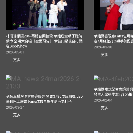
林珊珊相隔20年再踏台回憶殺 草蜢送金哨子隨時
草蜢驚喜現身Fans包場睇演
候命 全場大合唱《戀愛預告》 伊健肉緊後台打點
定4月紅館打Call手勢配喜
嗌GoodShow
2026-03-30
2026-05-01
更多
更多
草蜢婚禮式記者會讀誓詞
發古天樂張學友Tyson
草蜢直播演唱會周邊曝光 預告$780成寵粉區 LED
2026-02-04
幕牆巴士廣告 Fans改機票提早到港為打卡
2026-03-24
更多
更多