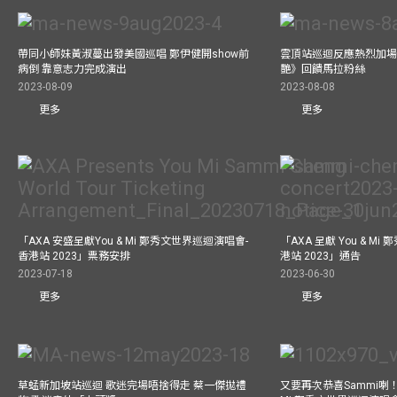
帶同小師妹黃淑蔓出發美國巡唱 鄭伊健開show前
雲頂站巡迴反應熱烈加場
病倒 靠意志力完成演出
艷》回饋馬拉粉絲
2023-08-09
2023-08-08
更多
更多
「AXA 安盛呈獻You & Mi 鄭秀文世界巡迴演唱會-
「AXA 呈獻 You & M
香港站 2023」票務安排
港站 2023」通告
2023-07-18
2023-06-30
更多
更多
草蜢新加坡站巡迴 歌迷完場唔捨得走 蔡一傑拋禮
又要再次恭喜Sammi喇！A