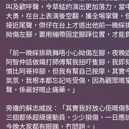
叫及歡呼聲，令草蜢的演出更加落力，當
大勇，在台上表演後空翻，獲全場掌聲，
接近尾聲，傑仔在台上才道出他前一晚綵
拗傷左腳，要用繃帶固定腳踭位置，才能
「前一晚綵排跳舞唔小心拗傷左腳，夜晚
阿智仲話做鐵打師傅幫我扭吓隻腳，我即
慣比阿哥捽腳，但我有幫自己按摩，其實
氣氛，我根本都忘記咗受傷，因為觀眾嘅
聲，係最好嘅止痛藥。」
旁邊的蘇志威說：「其實我好放心佢嘅傷
三個都係超級運動員，少少損傷，一日應
今晚大家都有眼睇，冇問題。」