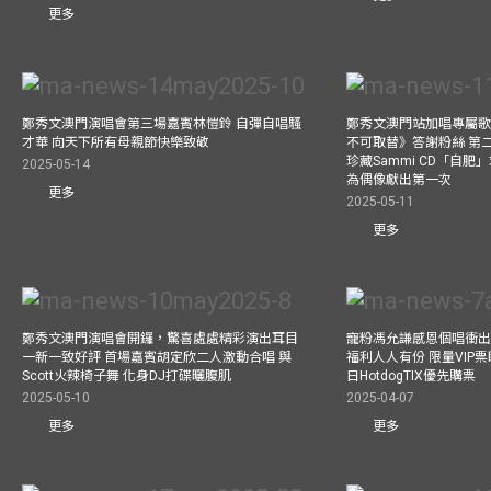
更多
鄭秀文澳門演唱會第三場嘉賓林愷鈴 自彈自唱騷
鄭秀文澳門站加唱專屬
才華 向天下所有母親節快樂致敬
不可取替》答謝粉絲 第二
珍藏Sammi CD「自肥」
2025-05-14
為偶像獻出第一次
更多
2025-05-11
更多
鄭秀文澳門演唱會開鑼，驚喜處處精彩演出耳目
寵粉馮允謙感恩個唱衝出香
一新一致好評 首場嘉賓胡定欣二人激動合唱 與
福利人人有份 限量VIP票
Scott火辣椅子舞 化身DJ打碟曬腹肌
日HotdogTIX優先購票
2025-05-10
2025-04-07
更多
更多