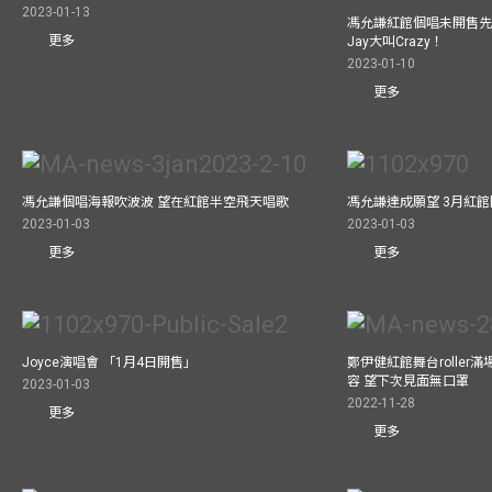
2023-01-13
馮允謙紅館個唱未開售先
更多
Jay大叫Crazy！
2023-01-10
更多
馮允謙個唱海報吹波波 望在紅館半空飛天唱歌
馮允謙達成願望 3月紅館閧
2023-01-03
2023-01-03
更多
更多
Joyce演唱會 「1月4日開售」
鄭伊健紅館舞台roller
容 望下次見面無口罩
2023-01-03
2022-11-28
更多
更多