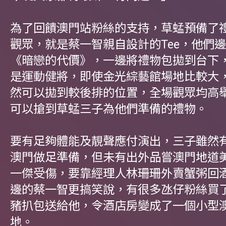
為了回饋澳門站粉絲的支持，草蜢預備了
觀眾，就是蔡一智親自設計的Tee，他們
《暗戀的代價》，一邊將禮物包拋到台下
是運動健將，即使金光綜藝館場地比較大
然可以拋到較後排的位置，全場觀眾均高
可以搶到草蜢三子為他們準備的禮物。
要有足夠體能及靚聲應付演出，三子雖然
澳門做足準備，但未有出外品嘗澳門地道
一傑受傷，要靠經理人林珊珊外賣蟹粥回
邊的蔡一智更搞笑說，有很多氹仔粉絲買
豬扒包送給他，令酒店房變成了一個小型
地。