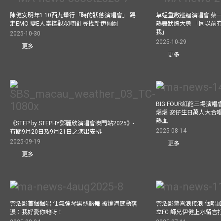
陳健安明年1.10西九舉行「時的狀態演唱會」 踢
草蜢重啟巡迴演唱會 蔡
走EMO 變E人掌控觀眾時間 尋找新伊甸園
熱舞狀態大勇 「同以前
我」
2025-10-30
2025-10-29
更多
更多
BIG FOUR紅館三場演
熠熠 安仔生日萬人大合
熱血
《STEP by STEPHY鄧麗欣演唱會澳門站2025》-
2025-08-14
有關9月20日及9月21日之演出安排
2025-09-19
更多
更多
雲浩影首個個唱 仙氣彈琴黑絲熱舞 被燈海感動落
雲浩影驚喜浪接浪 個唱
淚：我好愛你哋呀！
立FC 師兄伊健上水留言