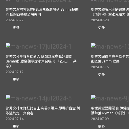
鄭秀文演唱會第8場表演嘉賓周殷廷 Sammi掀開
鄭秀文親製水泡餅頸鏈送
YT低胸西裝褸全場尖叫
《填詞魂》謝雅兒給力 
2024-07-22
2024-07-20
更多
更多
鄭秀文分享舞台助新人 陳凱詠感動私訊鼓勵
鄭秀文回顧青春奉獻事業
Sammi即慶邀觀眾席小齊合唱《 「老花」一朵
出道獲Sammi提攜
朵》
2024-07-15
2024-07-17
更多
更多
鄭秀文林家謙紅館台上笑嗌表姐弟 即場拆盲盒 與
帶埋黃淑蔓開騷 鄭伊健
歌迷約定一齊變老
潮時獲Wyman《新歌》
2024-07-14
2024-07-09
更多
更多