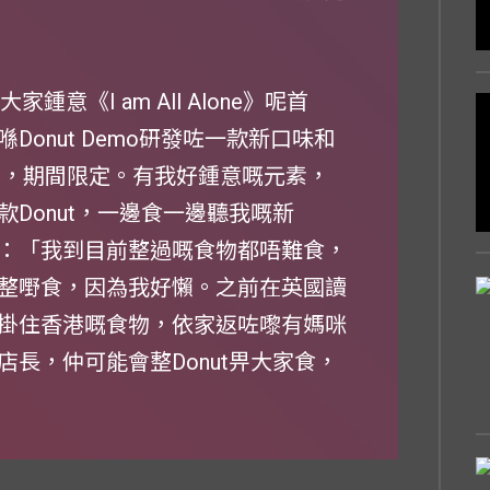
意《I am All Alone》呢首
onut Demo研發咗一款新口味和
 a 窿』，期間限定。有我好鍾意嘅元素，
Donut，一邊食一邊聽我嘅新
：「我到目前整過嘅食物都唔難食，
整嘢食，因為我好懶。之前在英國讀
掛住香港嘅食物，依家返咗嚟有媽咪
長，仲可能會整Donut畀大家食，