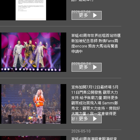
2026-07-06
更多
草蜢40周年世界巡唱首站特選
新加坡紀念恩師 熱情Fans兩
度encore 預告大馬站有驚喜
申請中
2026-06-24
更多
宣佈加開7月12日最終場 5月
11日門票公開發售 觀眾大力
支持 給予無窮力量 期待更多
觀眾成功買飛入場 Sammi鄭
秀文：觀眾大力支持，俾我好
大嘅力量，我一定會做得更
更多
好！
2026-05-10
草蜢40周年演唱會圓滿結束