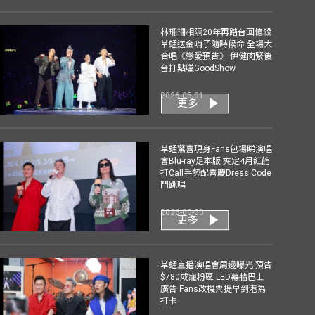
林珊珊相隔20年再踏台回憶殺
草蜢送金哨子隨時候命 全場大
合唱《戀愛預告》 伊健肉緊後
台打點嗌GoodShow
2026-05-01
更多
草蜢驚喜現身Fans包場睇演唱
會Blu-ray足本版 夾定4月紅館
打Call手勢配喜慶Dress Code
鬥跳唱
2026-03-30
更多
草蜢直播演唱會周邊曝光 預告
$780成寵粉區 LED幕牆巴士
廣告 Fans改機票提早到港為
打卡