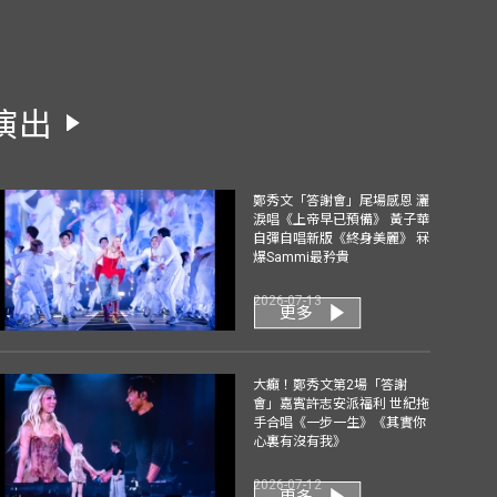
演出
鄭秀文「答謝會」尾場感恩 灑
淚唱《上帝早已預備》 黃子華
自彈自唱新版《終身美麗》 冧
爆Sammi最矜貴
2026-07-13
更多
大癲！鄭秀文第2場「答謝
會」嘉賓許志安派福利 世紀拖
手合唱《一步一生》《其實你
心裏有沒有我》
2026-07-12
更多