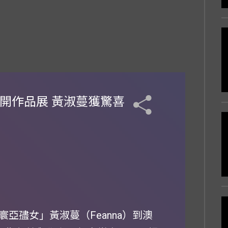
開作品展 黃淑蔓獲驚喜
亞孻女」黃淑蔓（Feanna）到澳