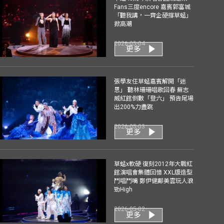
Fans三度encore 嘉賓郭富城
「聽我講，一齊企硬撐草蜢」
掀高潮
2026-05-04
更多
張學友任草蜢嘉賓解開「迷
思」 聽林珊珊唱歌回春 蘇志
威紅館倒數「登六」 預告尾場
出200%力盡跳
2026-05-03
更多
草蜢x軟硬 復刻2012年大戰紅
館演唱會集體回憶 XXL版造型
鬥唱鬥嘴 鄭伊健鄺美雲玩人浪
勁High
2026-05-02
更多