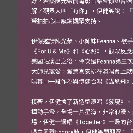
好，若然陳光榮開電影音樂會你哋會唔
解？觀眾大叫「有你」，伊健笑說：「
榮拍拍心口感謝觀眾支持。
伊健邀請陳光榮、小師妹Feanna、
《For U & Me》和《心照》，觀
美國站演出之後，今次是Feanna第
大師兄寵愛，獲驚喜安排在演唱會上獻唱其新歌
唱其中一段作為與伊健合唱《蟲兒飛》
接著，伊健換了新造型演唱《發現》、
揮動手燈，全場一片星海，非常浪漫。
場，伊健一邊唱《Together》一邊向
唱會尾聲Encore時，伊健笑問觀眾