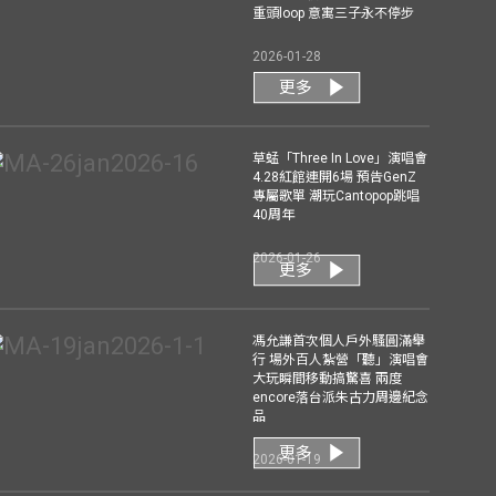
重頭loop 意寓三子永不停步
2026-01-28
更多
草蜢「Three In Love」演唱會
4.28紅館連開6場 預告GenZ
專屬歌單 潮玩Cantopop跳唱
40周年
2026-01-26
更多
馮允謙首次個人戶外騷圓滿舉
行 場外百人紮營「聽」演唱會
大玩瞬間移動搞驚喜 兩度
encore落台派朱古力周邊紀念
品
更多
2026-01-19