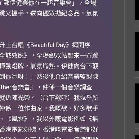
her 鄭伊健與你在一起音樂會」，全場
跳又握手，還向觀眾拋紀念品，氣氛
《Beautiful Day》揭開序
全城效應》，全場觀眾站起來一齊跳
揮動燈牌，氣氛熾熱。伊健向台下觀
到你哋呀！」然後他介紹音樂監製陳
ther音樂會』，仲係一個音樂調查
就係陳光榮。（台下歡呼）我幾乎所
仲係一位作曲家。我嘅歌、好多歌手
、《風雲》，我以外嘅電影例如《無
香港電影好睇，香港嘅電影音樂都好