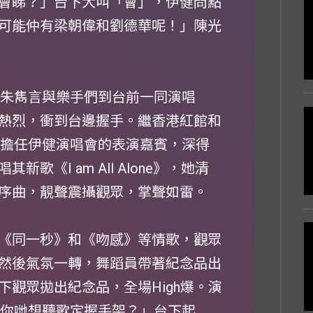
會睇？」台下大叫「會」，伊健問點
可能仲有梁朝偉和劉德華呢！」陳光
歌手朱雋言與樂手們到台前一同演唱
眾反應熱烈，衝到台邊握手。繼香港紅館和
三次擔任伊健演唱會的表演嘉賓，深得
《I am All Alone》，她清
序曲，靚聲震攝觀眾，掌聲如雷。
《同一秒》和《吻感》等情歌，觀眾
然後氣氛一轉，舞蹈員帶著紀念品出
台下觀眾拋出紀念品，全場High爆。演
：「你哋想聽歌定握手架？」台下起