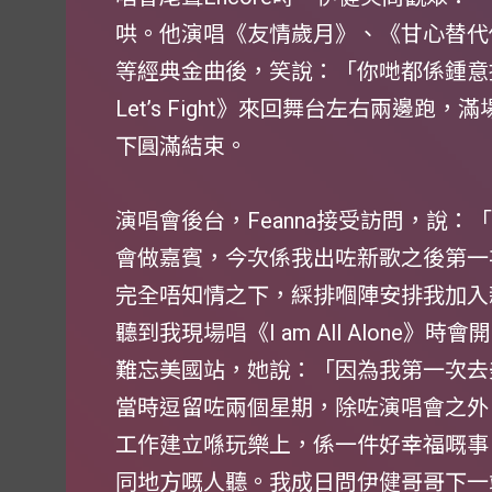
哄。他演唱《友情歲月》、《甘心替代
等經典金曲後，笑說：「你哋都係鍾意
Let’s Fight》來回舞台左右兩邊
下圓滿結束。
演唱會後台，Feanna接受訪問，說
會做嘉賓，今次係我出咗新歌之後第一
完全唔知情之下，綵排嗰陣安排我加入
聽到我現場唱《I am All Alone》
難忘美國站，她說：「因為我第一次去
當時逗留咗兩個星期，除咗演唱會之外
工作建立喺玩樂上，係一件好幸福嘅事
同地方嘅人聽。我成日問伊健哥哥下一