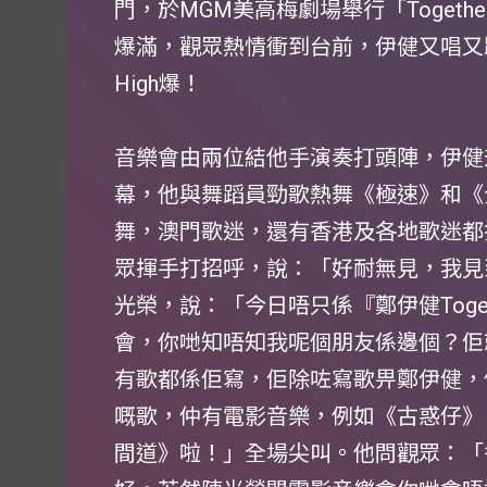
門，於MGM美高梅劇場舉行「Toget
爆滿，觀眾熱情衝到台前，伊健又唱又
High爆！
音樂會由兩位結他手演奏打頭陣，伊健升上台唱
幕，他與舞蹈員勁歌熱舞《極速》和《
舞，澳門歌迷，還有香港及各地歌迷都
眾揮手打招呼，說：「好耐無見，我見
光榮，說：「今日唔只係『鄭伊健Toge
會，你哋知唔知我呢個朋友係邊個？佢
有歌都係佢寫，佢除咗寫歌畀鄭伊健，
嘅歌，仲有電影音樂，例如《古惑仔》
間道》啦！」全場尖叫。他問觀眾：「