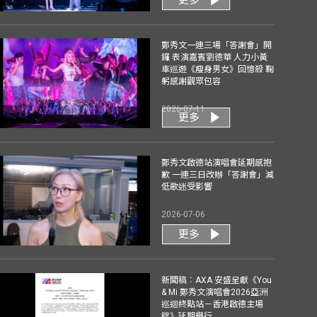
鄭秀文一連三場「答謝會」開
鑼 表演嘉賓劉德華 人力小黃
車巡遊《瘦身男女》回憶殺 鞠
躬感謝觀眾包容
2026-07-11
更多
鄭秀文啟德站演唱會延期感抱
歉 一連三日改辦「答謝會」減
低歌迷受影響
2026-07-06
更多
新聞稿︰AXA 安盛呈獻《You
& Mi 鄭秀文演唱會2026亞洲
巡迴終點站－香港啟德主場
館》延期舉行