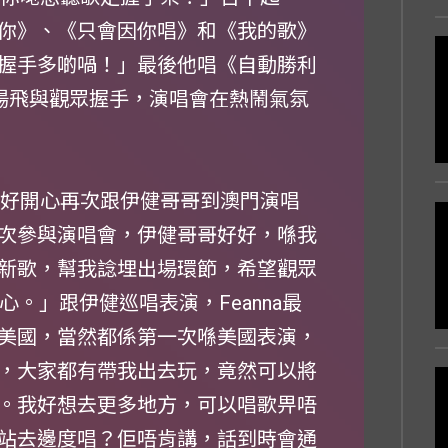
你》、《只會因你唱》和《我的歌》
握手多啲喎！」最後他唱《自動勝利
跑，滿場飛與觀眾握手，演唱會在熱鬧氣氛
：「好開心再次跟伊健哥哥到澳門演唱
次參與演唱會，伊健哥哥好好，喺我
新歌，幫我諗埋出場環節，希望觀眾
時會開心。」跟伊健巡唱表演，Feanna最
美國，當然都係第一次喺美國表演，
，大家都有帶我出去玩，竟然可以將
。我好想去更多地方，可以唱歌畀唔
站去邊度唱？佢唔肯講，話到時會通