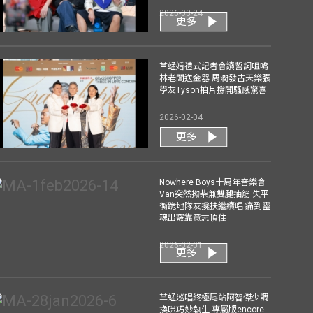
2026-03-24
更多
草蜢婚禮式記者會讀誓詞咀嘴
林老闆送金器 周潤發古天樂張
學友Tyson拍片撐開騷感驚喜
2026-02-04
更多
Nowhere Boys十周年音樂會
Van突然拗柴兼雙腿抽筋 失平
衡跪地隊友攙扶繼續唱 痛到靈
魂出竅靠意志頂住
2026-02-01
更多
草蜢巡唱終極尾站阿智傑少調
換咪巧妙執生 專屬版encore