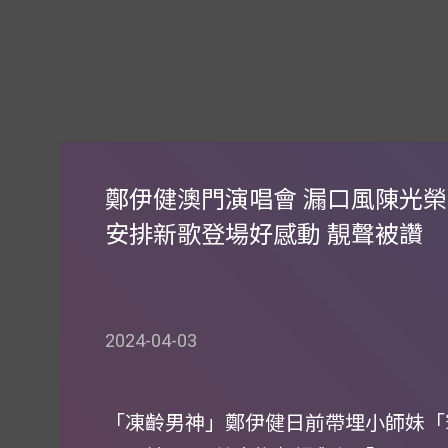
鄭伊健澳門演唱會 漏口風陳光榮
安排新歌登場好感動 靚聲被讚
2024-04-03
「凍齡男神」鄭伊健日前帶埋小師妹「寰