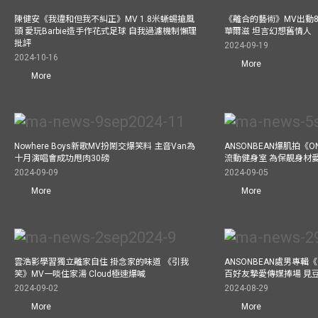
陳健安《我違和但我不糾正》MV 1.8米蜥蜴搶風
《離合的藝術》MV出動8
頭 愛玩Barbie造手作花式足球 自我過濾機制懶理
華爾滋 坦言幻想舊情人
批評
2024-09-19
2024-10-16
More
More
Nowhere Boys新歌MV扮鬧交爆笑料 主音Van為
ANSONBEAN爆肌拍《ON
十月演唱會成功甩肉30磅
流動健身室 為保靚身材
2024-09-09
2024-09-05
More
More
雲浩影學習獨立離家自住 掛念家的味道 《引我
ANSONBEAN處男專輯《
笑》MV一啖住家湯 Cloud極速爆喊
百好友摯愛傳媒捧場 見
2024-09-02
2024-08-29
More
More