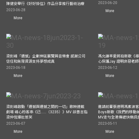
2023-06-20
陳健安舉行《好好掛住》作品分享推行藝術治療
2023-06-28
More
More
梁釗峰「遺憾」企劃伸延展覽與音樂會 感謝公司
馮允謙率愛將拍新歌《尋
信任和無限資源支持夢想成真
心保護Jay 證明非惡老
2023-06-18
2023-06-12
More
More
梁釗峰啟動「遺憾與遺憾之間的一切」歌映連載
邀請前輩張達明馮素波客串M
劇場 峰心粉客串《已……（3235）》MV 談善言指
Boys新歌《我們的移動
梁仲恆爆肚惹笑
MV走勻全港傳遞快樂訊
2023-06-07
2023-05-11
More
More