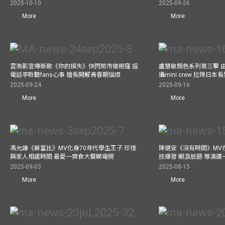
2025-10-10
2025-09-26
More
More
雲浩影宣傳新歌《你的損失》快閃鬧市做樹窿 設
盧慧敏顏色系列第三擊 
電話亭聆聽fans心事 擅長開解青春期惱煩
攝mini crew 拉隊日
2025-09-24
2025-09-16
More
More
馮允謙《蘇富比》MV化身70年代學生王子 珍惜
陳健安《沒有時間》MV在
與家人相處時間 最愛一齊食大餐睇電視
技爆發 眼淚放題 導演讚
2025-09-03
2025-08-15
More
More