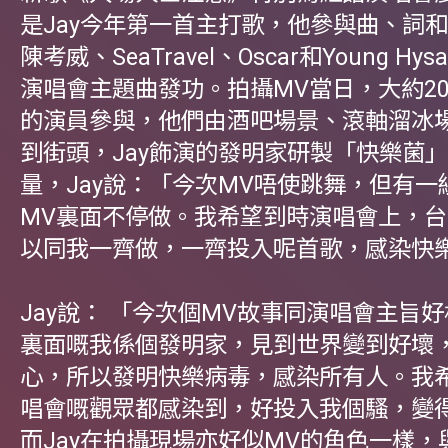
是Jay今年第一首主打歌，他參與曲、詞
陳考威、SeaTravel、Oscar和Young H
演唱會主題曲發功。拍攝MV當日，大約2
的演員參與，他們由酒吧場景、滾軸溜冰
到街頭，Jay飾演的發明家研製「快樂菌
量，Jay說：「今次MV唔使跳舞，但有一
MV裏面不停做。我希望到時演唱會上，
以同我一齊做，一齊投入呢首歌，感染快
Jay說： 「今次個MV故事同演唱會主旨
裏面嘅我係個發明家，見到世界變到好壞
心，所以發明快樂病毒，感染所有人。我
唱會嘅觀眾都感染到，好投入我個騷，變
而Jay在拍攝現場亦好似MV的角色一樣，