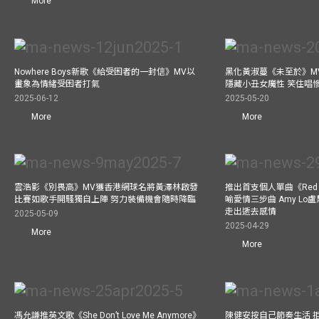
More
Nowhere Boys新歌《給受困者的一封信》MV以
黑化黃淑蔓《未至於》MV毒殺
畫象為情緒受困者打氣
隱藏小丑女魔性 笑住唱
2025-06-12
2025-05-20
More
More
雲浩影《別畏高》MV獲香港網球名將黃澤林啟發
推出首支個人單曲《Red 
比賽如歌手開騷獨自上陣 努力裝備機會隨時降臨
喻愛情三步曲 Amy L
走出逝去感情
2025-05-09
2025-04-29
More
More
馮允謙推英文歌《She Don’t Love Me Anymore》
陳健安按自己節奏生活 