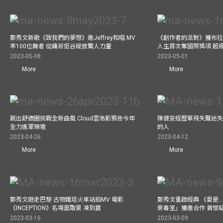
鄭秀文新歌《致我們的夢想》邀Jeffrey和唱 MV
《創作者的派對》獲布拉
率100位舞者 從痛苦低谷綻放驚人力量
人生首次奪國際獎項 超
2023-05-08
2023-05-01
More
More
跳出舒適圈挑戰全新曲風 Cloud雲浩影預告今年
陳健安經歷單飛失聲迷失
全力進軍樂壇
的人
2023-04-26
2023-04-12
More
More
鄭秀文遊走巴黎 古物鐵塔火車站拍MV 電影
鄭秀文重啟經典 《愛是..
《INCEPTION》名場面取景 凍到震
荼毒室」獲邀合作 曾懷
2023-03-16
2023-03-09