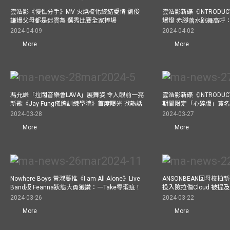
雲浩影《慢性分手》MV 火燒梳化終結愛情 劉俊
雲浩影新碟《INTRODUCT
謙爆父母都是迷雲黨 選秀比賽全家捧場
爆燈 赤腳落水跳舞高呼：Let
2024-04-09
2024-04-02
More
More
馮允謙「拉闊音樂會LAVA」展舞姿 令人眼前一亮
雲浩影新碟《INTRODUCT
新歌《Jay Fung儀態訓練學院》首度曝光 掀熱話
期間限定「心碎版」簽名 
2024-03-28
2024-03-27
More
More
Nowhere Boys 黃淑蔓推《I am All Alone》Live
ANSONBEAN回母校拍新歌
Band版 Feanna狀態大勇獲讚：一Take零瑕疵！
投入險拉傷Cloud 被
2024-03-26
2024-03-22
More
More