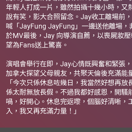
年輕人打成一片，雖然拍攝十幾小時，又
說有笑，影大合照留念。Jay收工離場前
喊「JayFung JayFung」一邊送他離
於MV最後，Jay 向導演自薦，以喪屍妝
望為Fans送上驚喜。
演唱會舉行在即，Jay心情既興奮和緊張
加拿大探望父母親友，共聚天倫後充滿能
「今次只係休息咗幾日，我當然好想再放
係太耐無放長假。不過我都好感恩，開騷
喎，好開心。休息完返嚟，個腦好清晰，
入，我又再充滿力量！」