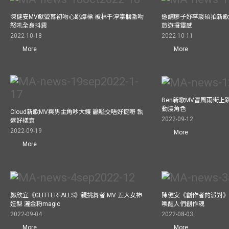
陳健安MV獻螢幕初吻心跳爆標 被林千渟掌摑激吻
邀請廖子妤李駿碩拍新歌MV
怒吼全身抖震
旅遊攞靈感
2022-10-18
2022-10-11
More
More
Ben新歌MV冒風雨街上
動漫角色
Cloud新歌MV與男主角吵大鑊 籲嗌交唔好掟嘢 執
2022-09-12
返好樣衰
2022-09-19
More
More
鄭欣宜《GLITTERFALLS》親挑舞者 MV 五大女神
陳健安《創作者的派對》
造型 灑金粉magic
喚醒人們創作魂
2022-09-04
2022-08-03
More
More