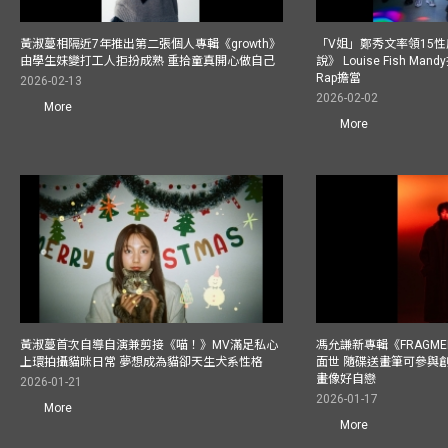
黃淑蔓相隔近7年推出第二張個人專輯《growth》
「V姐」鄭秀文率領15
由學生妹變打工人拒扮成熟 重拾童真開心做自己
說》 Louise Fish Man
Rap擔當
2026-02-13
2026-02-02
More
More
黃淑蔓首次自導自演兼剪接《喵！》MV滿足私心
馮允謙新專輯《FRAGMENT
上環拍攝貓咪日常 夢想成為貓卻天生犬系性格
面世 隨碟送畫筆可參與
畫像好自戀
2026-01-21
2026-01-17
More
More