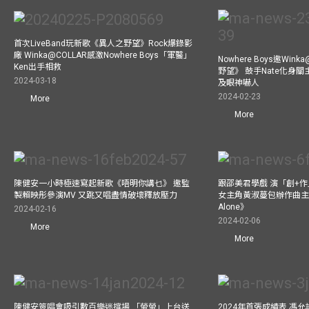
首次LiveBand玩新歌《異人之野望》Rock爆錄影
廠 Winka@COLLAR感激Nowhere Boys「軍醫」
Nowhere Boys邀Win
Ken出手相救
野望》 鼓手Nate化身
2024-03-18
及眼神嚇人
2024-02-23
More
More
陳健安一小時極速寫起新歌《唔明你講乜》 邀監
跟邵美君學戲 演「創+
製賴映彤參演MV 又跳又唱盡情破壞釋放壓力
女主角黃淑蔓包辦作曲主唱電
Alone》
2024-02-16
2024-02-06
More
More
陳健安簽唱會吸引數百樂迷撐場 「螢螢」上台送
2024年首張成績表 馮