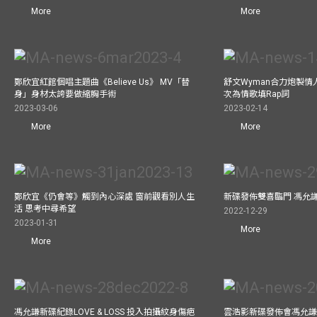
More
More
鄭欣宜紅館個唱主題曲《Believe Us》 MV「替
舒文Wyman合力炮製情人
身」身材太誇要做縮胸手術
次為情歌填Rap詞
2023-03-06
2023-02-14
More
More
鄭欣宜《仍會等》觸到內心深處 窗前觀看別人生
新碟發佈雙喜臨門 馮允
活 思考中尋希望
2022-12-29
2023-01-31
More
More
馮允謙新碟紀錄LOVE & LOSS 投入拍攝紋身傷疤
雲浩影新碟發佈會馮允謙