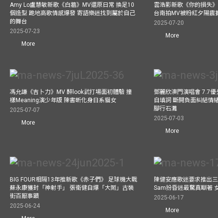
Amy Lo盧慧敏新歌《白牆》MV還原日常 換足10
雲浩影新歌《你的損失》
個造型 跪地高歌情感爆發 寄語樂迷找到屬於自己
台南拍MV被粉紅夕陽震
的舞台
2025-07-20
2025-07-23
More
More
馮允謙《吉卜力》MV 醉look武打場面初體驗 撞
鄧麗欣澳門演唱會 7.7
樣Meaning演少年版 陳書昕化身日系貓女
自填詞 斷開負面糾結情緒
腳行石灘
2025-07-07
2025-07-03
More
More
BIG FOUR相隔13年推新歌《赤子們》 足球機大戰
陳健安應歌迷要求推出
蘇永康獲封「神射手」 張衞健自爆「大鬧」古裝
Sam扮昏迷最驚真瞓著
街百厭事蹟
2025-06-17
2025-06-24
More