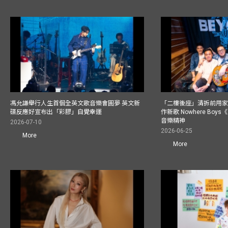
馮允謙舉行人生首個全英文歌音樂會圓夢 英文新
「二樓後座」清拆前用
碟反應好宣布出「彩膠」自覺幸運
作新歌 Nowhere Boy
音樂精神
2026-07-10
2026-06-25
More
More