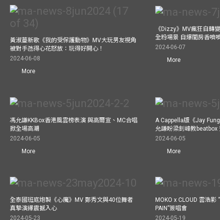
《Dizzy》MV瘋狂自轉變
全粉場景 自爆閨房香噴
黃淑蔓新歌《我的受保護動物》MV大玩男友視角
2024-06-07
被對手氹得心花怒放：玩得好開心！
2024-06-08
More
More
馮允謙KKBox香港風雲榜表演 與高爾宣、MC合唱
A Cappella版《Jay 
掀全場高潮
允謙盼梁釗峰教beatbo
2024-06-05
2024-06-05
More
More
全泰國班底炮製《心魔》MV 鄭秀文與40位舞者
MOKO x CLOUD 雲浩影 “
真摯演繹震撼入心
PAIN”簽唱會
2024-05-23
2024-05-19