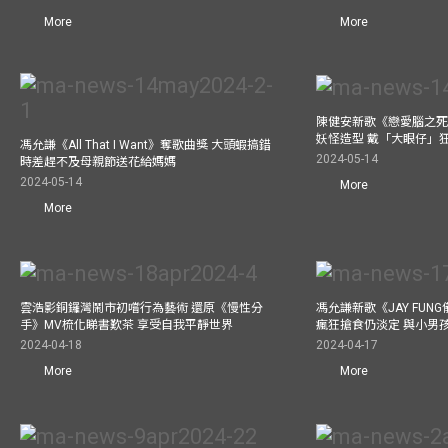
More
More
陳健安新歌《戀愛腦之死
妖怪造型 戴「大眼仔」
馮允謙《All That I Want》奪歌曲獎 大頭蝦搞錯
2024-05-14
時差趕不及母親節送花給媽媽
2024-05-14
More
More
雲浩影銅鑼灣鬧市初嚐行為藝術 還原《慢性分
馮允謙新歌《JAY FUN
手》MV梳化睇書歎茶 享受自我平靜世界
瘋狂搶食仍淡定 與小男
2024-04-18
2024-04-17
More
More