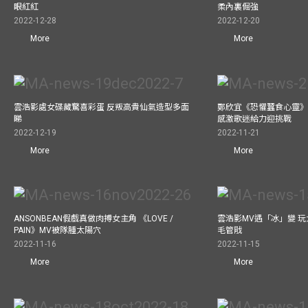
眼紅紅
柔內裏倔強
2022-12-28
2022-12-20
More
More
雲浩影處女碟藏驚喜彩蛋 反叛高貴仙氣造型多面
鄭欣宜《恐懼蠶食心靈》
睇
感激歌迷給力迎挑戰
2022-12-19
2022-11-21
More
More
ANSONBEAN假戲真做肉搏女主角 《LOVE /
雲浩影MV遇「冰」變 玩
PAIN》MV被隊腫太陽穴
毛管戙
2022-11-16
2022-11-15
More
More