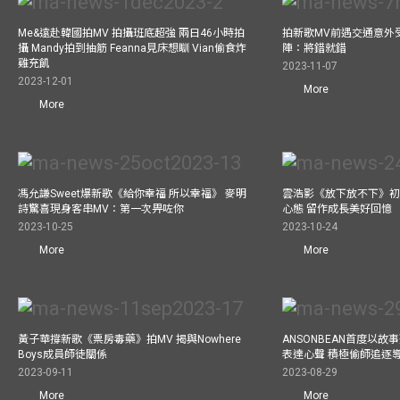
Me&遠赴韓國拍MV 拍攝班底超強 兩日46小時拍
拍新歌MV前遇交通意外
攝 Mandy拍到抽筋 Feanna見床想瞓 Vian偷食炸
陣：將錯就錯
雞充飢
2023-11-07
2023-12-01
More
More
馮允謙Sweet爆新歌《給你幸福 所以幸福》 麥明
雲浩影《放下放不下》初
詩驚喜現身客串MV：第一次畀咗你
心態 留作成長美好回憶
2023-10-25
2023-10-24
More
More
黃子華撐新歌《票房毒藥》拍MV 揭與Nowhere
ANSONBEAN首度以
Boys成員師徒關係
表達心聲 積極偷師追逐
2023-09-11
2023-08-29
More
More