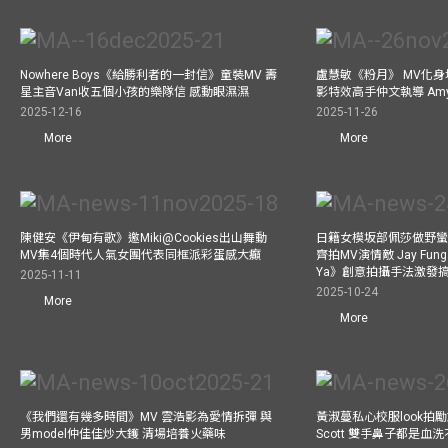
Nowhere Boys《給勝利者的一封信》童裝MV 壽
盧慧敏《粉月》 MV化身
星主音Van收五個小孩的樂隊信 感動眼濕濕
影特效高手仲文執導 Am
2025-12-16
2025-11-26
More
More
陳健安《伊甸有歌》邀Miki@Cookies出山舞動
日籍女模坂部佩莎做野蠻
MV集4個時代人氣女團代表同框派彩蛋感大癲
齊拍MV演情敵 Jay Fung 
Ya》創意拍攝手法激發
2025-11-11
2025-10-24
More
More
《我們還有幾多時間》MV 雲浩影為愛情拆彈 與
黃淑蔓私心校服look拍
男model仲佳佳炒大鑊 清場培養火藥味
Scott 雙手鼻子都是血