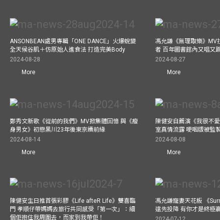
ANSONBEAN處男專輯「ONE DANCE」火爆蛻變
馮允謙《無理取樂》MV
全天候谷肌＋仿原始人進食法 打造完美Body
者 百年圖書館內又唱又
2024-08-28
2024-08-27
More
More
鄭秀文新歌《從前的我們》MV掀集體回憶 與《瘦
陳健安自薦演《我很不愛
身男女》初戀黑川23年後東京續前緣
室真情流露 哽咽版被監
2024-08-14
2024-08-08
More
More
陳健安生日推首張彩膠《Life afteR Life》雙喜臨
馮允謙寵妻天花板 《Surren
門 孝順仔帶媽媽去旅行共同感受「第一次」：細
遠先投降 有你才是終極
個佢抱住我周圍去，而家到我帶佢！
2024-07-12