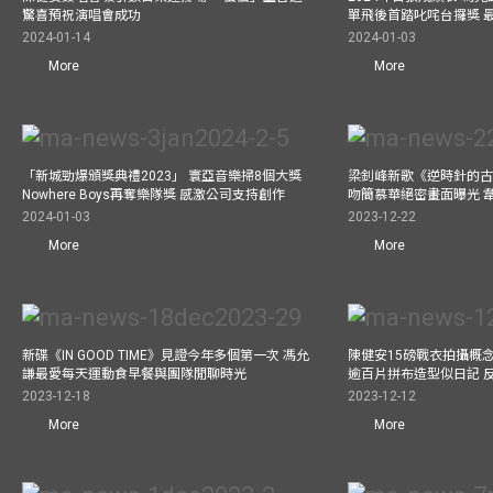
驚喜預祝演唱會成功
單飛後首踏叱咤台攞獎 
2024-01-14
2024-01-03
More
More
「新城勁爆頒獎典禮2023」 寰亞音樂掃8個大獎
梁釗峰新歌《逆時針的古董
Nowhere Boys再奪樂隊獎 感激公司支持創作
吻簡慕華絕密畫面曝光 韋
2024-01-03
2023-12-22
More
More
新碟《IN GOOD TIME》見證今年多個第一次 馮允
陳健安15磅戰衣拍攝概念專輯《
謙最愛每天運動食早餐與團隊閒聊時光
逾百片拼布造型似日記 
2023-12-18
2023-12-12
More
More