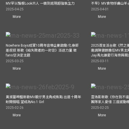
MV罕以鬚根Look示人 一鏡到底現超強執生力
不早》MV食物俘虜山羊
2025-04-25
2025-04-01
More
More
Nowhere Boys成軍10周年音樂企劃啟動 化身郵
2025首支派台歌《然
差叔叔 新歌《給失敗者的一封信》派送力量 徵
邀請陳健朗擔任MV男主
fans信決定主題
Jay馮允謙愛行海旁與
2025-03-25
2025-03-11
More
More
黃淑蔓呷醋新歌MV靚仔男主角成焦點 出道十周年
雲浩影新歌《你在我不遠
盼開個唱 望成為No.1 Girl
團隊家人愛惜 三度感動
2025-02-26
2025-02-25
More
More