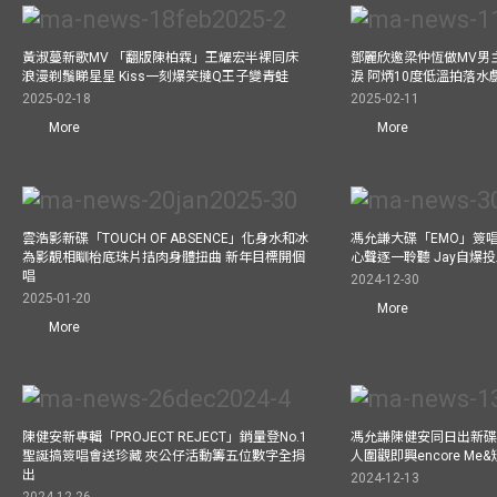
黃淑蔓新歌MV 「翻版陳柏霖」王耀宏半裸同床
鄧麗欣邀梁仲恆做MV男主角
浪漫剃鬚睇星星 Kiss一刻爆笑撻Q王子變青蛙
淚 阿炳10度低溫拍落水
2025-02-18
2025-02-11
More
More
雲浩影新碟「TOUCH OF ABSENCE」化身水和冰
馮允謙大碟「EMO」簽唱
為影靚相瞓枱底珠片拮肉身體扭曲 新年目標開個
心聲逐一聆聽 Jay自爆
唱
2024-12-30
2025-01-20
More
More
陳健安新專輯「PROJECT REJECT」銷量登No.1
馮允謙陳健安同日出新碟
聖誕搞簽唱會送珍藏 夾公仔活動籌五位數字全捐
人圍觀即興encore M
出
2024-12-13