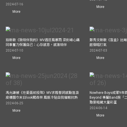
2024-07-16
More
More
拍新歌《致陪伴我的》MV遇狂風暴雨 梁釗峰心痛
鄭秀文新歌《盲盒》比喻
同事奮力保護自己：心存感恩，感激陪伴
館個唱打氣
2024-07-10
2024-07-03
More
More
馮允謙被《在愛面前投降》MV求婚誓詞感動落淚
Nowhere Boys成軍
皮褸圍巾末日look闖森林 風扇冷貼自我催眠抗熱
Beyond 專屬Band房
取景暗藏大量彩蛋
2024-06-25
2024-06-14
More
More