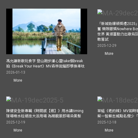
「新城勁爆頒獎禮202
奮 樂隊銀獎Nowhere 
世界 黃淑蔓勤力出歌有回報
敢嘗試
2025-12-29
More
馮允謙新歌玩食字 登山跑步讓心靈take個break
拍《Break Your Heart》MV森林拋錨即學換車呔
2026-01-13
More
陳健安全新專輯《時間感【遲】》用水講timing
草蜢《老的辣》MV如時
球場噴水柱絕技大派用場 為襯靚景即場染黑髮
蔡一智蘇志威點名傑少「D
2025-12-19
2025-12-18
More
More