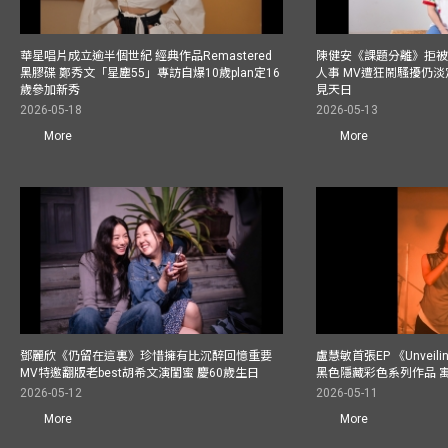
華星唱片成立逾半個世紀 經典作品Remastered
陳健安《課題分離》拒被
黑膠碟 鄭秀文「星塵55」專訪自爆10歲plan定16
人事 MV遭狂鬧騷擾仍淡
歲參加新秀
見天日
2026-05-18
2026-05-13
More
More
鄧麗欣《仍留在這裏》珍惜擁有比沉醉回憶重要
盧慧敏首張EP 《Unvei
MV特邀翻版老best胡希文演閨蜜 慶60歲生日
黑色隱藏彩色系列作品 
2026-05-12
2026-05-11
More
More