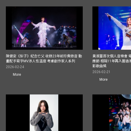
陳健安《梨子》紀念亡父 收錄23年前珍貴錄音 動
黃淑蔓首次個人音樂會 
畫配手寫字MV添人性溫度 考慮創作家人系列
應節 相隔11年再入圍
影歌曲獎
2026-02-24
2026-02-21
More
More