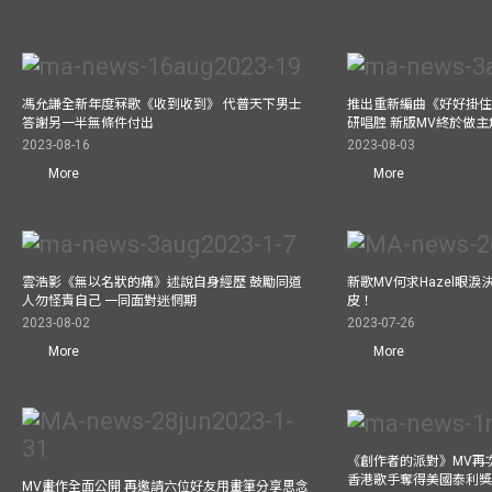
馮允謙全新年度冧歌《收到收到》 代普天下男士
推出重新編曲《好好掛住》A
答謝另一半無條件付出
研唱腔 新版MV終於做主
2023-08-16
2023-08-03
More
More
雲浩影《無以名狀的痛》述說自身經歷 鼓勵同道
新歌MV何求Hazel眼
人勿怪責自己 一同面對迷惘期
皮！
2023-08-02
2023-07-26
More
More
《創作者的派對》MV再
香港歌手奪得美國泰利獎 與M
MV畫作全面公開 再邀請六位好友用畫筆分享思念