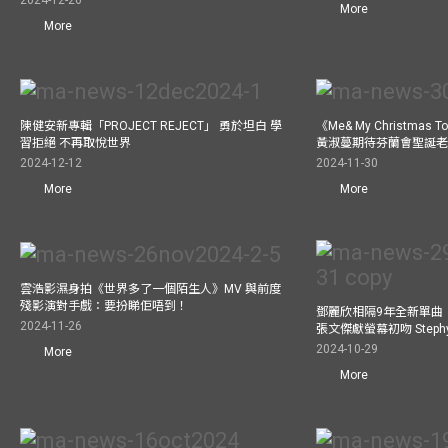
2024-12-26
More
More
陳健安新專輯「PROJECT REJECT」 勇於坦白 學
《Me& My Christma
習拒絕 不再取悅世界
黃淑蔓期待芬蘭會聖誕老人
2024-12-12
2024-11-30
More
More
雲浩影濕身拍《世界多了一個陌生人》MV 與前度
殘影演對手戲：要扮睇佢唔到！
鄧麗欣相隔9年全新單曲
2024-11-26
張文傑獻螢幕初吻 Step
2024-10-29
More
More