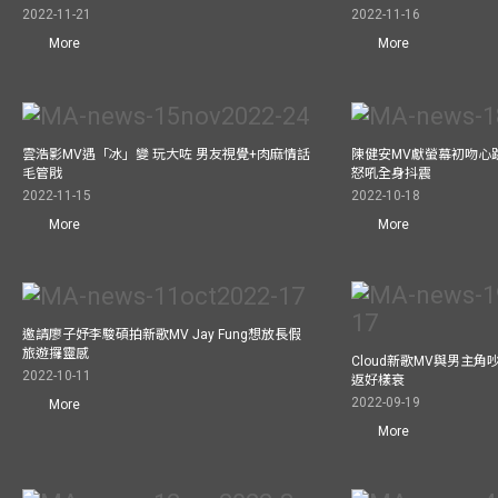
2022-11-21
2022-11-16
More
More
雲浩影MV遇「冰」變 玩大咗 男友視覺+肉麻情話
陳健安MV獻螢幕初吻心
毛管戙
怒吼全身抖震
2022-11-15
2022-10-18
More
More
邀請廖子妤李駿碩拍新歌MV Jay Fung想放長假
旅遊攞靈感
Cloud新歌MV與男主角
2022-10-11
返好樣衰
2022-09-19
More
More