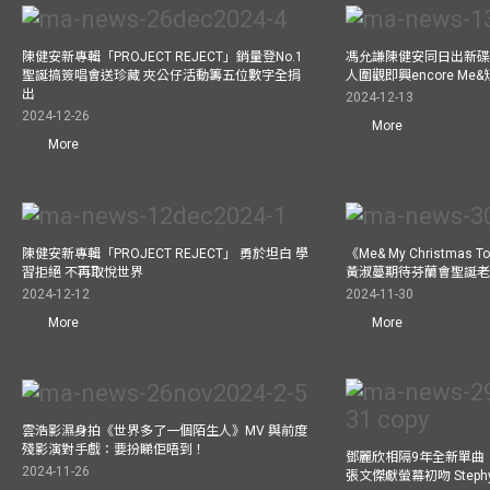
陳健安新專輯「PROJECT REJECT」銷量登No.1
馮允謙陳健安同日出新碟
聖誕搞簽唱會送珍藏 夾公仔活動籌五位數字全捐
人圍觀即興encore M
出
2024-12-13
2024-12-26
More
More
陳健安新專輯「PROJECT REJECT」 勇於坦白 學
《Me& My Christma
習拒絕 不再取悅世界
黃淑蔓期待芬蘭會聖誕老人
2024-12-12
2024-11-30
More
More
雲浩影濕身拍《世界多了一個陌生人》MV 與前度
殘影演對手戲：要扮睇佢唔到！
鄧麗欣相隔9年全新單曲
2024-11-26
張文傑獻螢幕初吻 Step