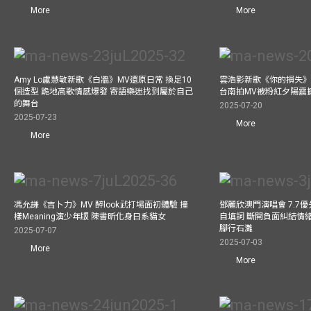
More
More
Amy Lo盧慧敏新歌《白牆》MV還原日常 換足10
雲浩影新歌《你的損失》
個造型 跪地高歌情感爆發 寄語樂迷找到屬於自己
台南拍MV被粉紅夕陽震
的舞台
2025-07-20
2025-07-23
More
More
馮允謙《吉卜力》MV 醉look武打場面初體驗 撞
鄧麗欣澳門演唱會 7.7
樣Meaning演少年版 陳書昕化身日系貓女
自填詞 斷開負面糾結情緒
腳行石灘
2025-07-07
2025-07-03
More
More