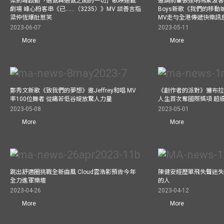
梁釗峰啟動「遺憾與遺憾之間的一切」歌映連載
邀請前輩張達明馮素波客串M
劇場 峰心粉客串《已……（3235）》MV 談善言指
Boys新歌《我們的移動
梁仲恆爆肚惹笑
MV走勻全港傳遞快樂訊
2023-06-07
2023-05-11
More
More
鄭秀文新歌《致我們的夢想》邀Jeffrey和唱 MV
《創作者的派對》獲布拉
率100位舞者 從痛苦低谷綻放驚人力量
人生首次奪國際獎項 超
2023-05-08
2023-05-01
More
More
跳出舒適圈挑戰全新曲風 Cloud雲浩影預告今年
陳健安經歷單飛失聲迷失
全力進軍樂壇
的人
2023-04-26
2023-04-12
More
More