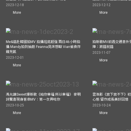
2023-12-18
2023-12-12
More
More
Me&遠赴韓國拍MV 拍攝班底超強 兩日46小時拍
拍新歌MV前遇交通意外
攝 Mandy拍到抽筋 Feanna見床想瞓 Vian偷食炸
陣：將錯就錯
雞充飢
2023-11-07
2023-12-01
More
More
馮允謙Sweet爆新歌《給你幸福 所以幸福》 麥明
雲浩影《放下放不下》初
詩驚喜現身客串MV：第一次畀咗你
心態 留作成長美好回憶
2023-10-25
2023-10-24
More
More