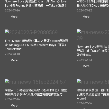
Nowhere Boys 黃淑蔓推《I am All Alone》Live
ANSONBEAN回母校拍新歌
Band版 Feanna狀態大勇獲讚：一Take零瑕疵！
投入險拉傷Cloud 被
2024-03-26
2024-03-22
More
More
首次LiveBand玩新歌《異人之野望》Rock爆錄影
廠 Winka@COLLAR感激Nowhere Boys「軍醫」
Nowhere Boys邀Win
Ken出手相救
野望》 鼓手Nate化身
2024-03-18
及眼神嚇人
2024-02-23
More
More
陳健安一小時極速寫起新歌《唔明你講乜》 邀監
跟邵美君學戲 演「創+
製賴映彤參演MV 又跳又唱盡情破壞釋放壓力
女主角黃淑蔓包辦作曲主唱電
Alone》
2024-02-16
2024-02-06
More