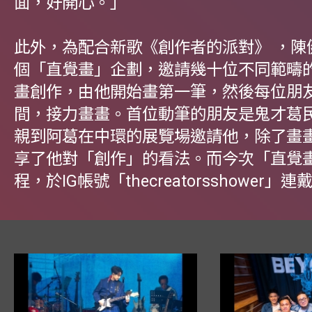
面，好開心。」
此外，為配合新歌《創作者的派對》 ，陳
個「直覺畫」企劃，邀請幾十位不同範疇
畫創作，由他開始畫第一筆，然後每位朋
間，接力畫畫。首位動筆的朋友是鬼才葛
親到阿葛在中環的展覽場邀請他，除了畫
享了他對「創作」的看法。而今次「直覺
程，於IG帳號「thecreatorsshower」連