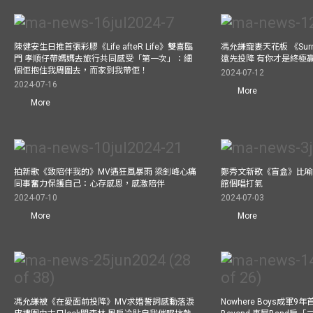
陳健安生日推首張彩膠《Life afteR Life》雙喜臨
馮允謙寵妻天花板 《Surren
門 孝順仔帶媽媽去旅行共同感受「第一次」：細
遠先投降 有你才是終極
個佢抱住我周圍去，而家到我帶佢！
2024-07-12
2024-07-16
More
More
拍新歌《致陪伴我的》MV遇狂風暴雨 梁釗峰心痛
鄭秀文新歌《盲盒》比喻
同事奮力保護自己：心存感恩，感激陪伴
館個唱打氣
2024-07-10
2024-07-03
More
More
馮允謙被《在愛面前投降》MV求婚誓詞感動落淚
Nowhere Boys成軍