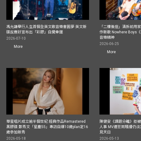
馮允謙舉行人生首個全英文歌音樂會圓夢 英文新
「二樓後座」清拆前用
碟反應好宣布出「彩膠」自覺幸運
作新歌 Nowhere Boy
音樂精神
2026-07-10
2026-06-25
More
More
華星唱片成立逾半個世紀 經典作品Remastered
陳健安《課題分離》拒被
黑膠碟 鄭秀文「星塵55」專訪自爆10歲plan定16
人事 MV遭狂鬧騷擾仍淡
歲參加新秀
見天日
2026-05-18
2026-05-13