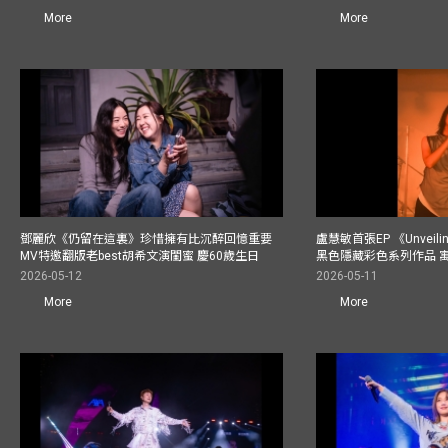
More
More
鄧麗欣《仍留在這裏》珍惜擁有比沉醉回憶重要
盧慧敏首張EP 《Unvei
MV特邀翻版老best胡希文演閨蜜 慶60歲生日
黑色隱藏彩色系列作品 
2026-05-12
2026-05-11
More
More