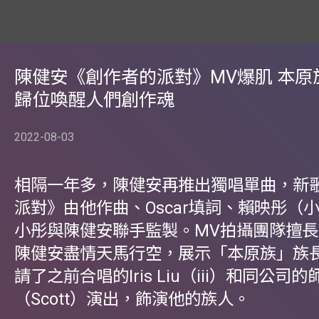
陳健安《創作者的派對》MV爆肌 本原
歸位喚醒人們創作魂
2022-08-03
相隔一年多，陳健安再推出獨唱單曲，新
派對》由他作曲、Oscar填詞、賴映彤（
小彤與陳健安聯手監製。MV拍攝團隊擅長
陳健安盡情天馬行空，展示「本原族」族
請了之前合唱的Iris Liu（iii）和同公司
（Scott）演出，飾演他的族人。