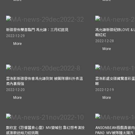
新碟發佈雙喜臨門 馮允謙：三月紅館見
馮允謙新碟紀錄LOVE &
眼紅紅
2022-12-29
2022-12-28
More
More
雲浩影新碟發佈會馮允謙到賀 被團隊爆料外表溫
雲浩影處女碟藏驚喜彩蛋
柔內裏倔強
睇
2022-12-20
2022-12-19
More
More
鄭欣宜《恐懼蠶食心靈》MV變喊包 靠幻想考演技
ANSONBEAN假戲真做肉
感激歌迷給力迎挑戰
PAIN》MV被隊腫太陽穴