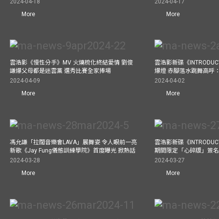
2024-04-18
2024-04-17
More
More
雲浩影《慢性分手》MV 火燒梳化終結愛情 劉俊
雲浩影新碟《INTRODUCT
謙爆父母都是迷雲黨 選秀比賽全家捧場
爆燈 赤腳落水跳舞高呼：Let
2024-04-09
2024-04-02
More
More
馮允謙「拉闊音樂會LAVA」展舞姿 令人眼前一亮
雲浩影新碟《INTRODUCT
新歌《Jay Fung儀態訓練學院》首度曝光 掀熱話
期間限定「心碎版」簽名 
2024-03-28
2024-03-27
More
More