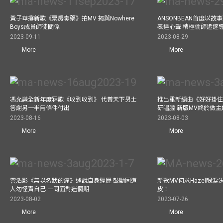
黃子華撐新歌《票房毒藥》拍MV 揭與Nowhere
ANSONBEAN首度以
Boys成員師徒關係
表達心聲 積極偷師追逐
2023-09-11
2023-08-29
More
More
馮允謙全新年度冧歌《收到收到》 代普天下男士
推出重新編曲《好好掛住》A
答謝另一半無條件付出
研唱腔 新版MV終於做主
2023-08-16
2023-08-03
More
More
雲浩影《無以名狀的痛》述說自身經歷 鼓勵同道
新歌MV何求Hazel眼
人勿怪責自己 一同面對迷惘期
皮！
2023-08-02
2023-07-26
More
More