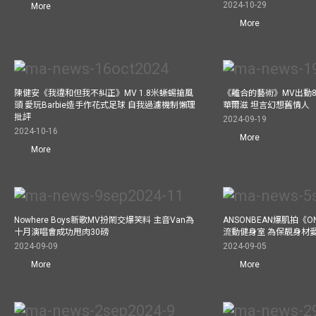
2024-10-29
More
More
陳健安《我違和但我不糾正》MV 1.8米蜥蜴搶風
《離合的藝術》MV出動8
頭 愛玩Barbie造手作花式足球 自我過濾機制懶理
華爾滋 坦言幻想舊情人
批評
2024-09-19
2024-10-16
More
More
Nowhere Boys新歌MV扮鬧交爆笑料 主音Van為
ANSONBEAN爆肌拍《ON
十月演唱會成功甩肉30磅
流動健身室 為保靚身材
2024-09-09
2024-09-05
More
More