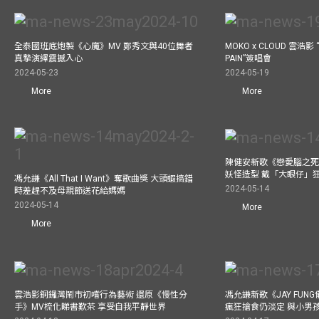
全泰國班底炮製《心魔》MV 鄭秀文與40位舞者
MOKO x CLOUD 雲浩影 “
真摯演繹震撼入心
PAIN”簽唱會
2024-05-23
2024-05-19
More
More
陳健安新歌《戀愛腦之死
妖怪造型 戴「大眼仔」
馮允謙《All That I Want》奪歌曲獎 大頭蝦搞錯
2024-05-14
時差趕不及母親節送花給媽媽
2024-05-14
More
More
雲浩影銅鑼灣鬧市初嚐行為藝術 還原《慢性分
馮允謙新歌《JAY FUN
手》MV梳化睇書歎茶 享受自我平靜世界
瘋狂搶食仍淡定 與小男