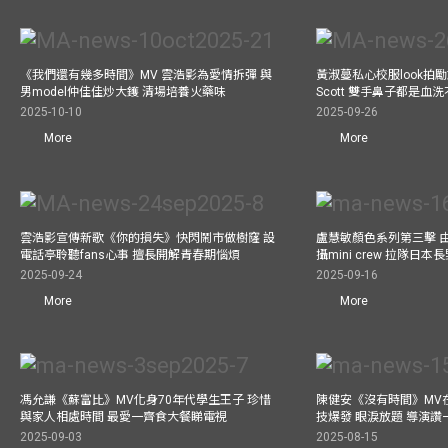
《我們還有幾多時間》MV 雲浩影為愛情拆彈 與
黃淑蔓私心校服look拍
男model仲佳佳炒大鑊 清場培養火藥味
Scott 雙手鼻子都是血
2025-10-10
2025-09-26
More
More
雲浩影宣傳新歌《你的損失》快閃鬧市做樹窿 設
盧慧敏顏色系列第三擊 
電話亭聆聽fans心事 擅長開解青春期惱煩
攝mini crew 拉隊日
2025-09-24
2025-09-16
More
More
馮允謙《蘇富比》MV化身70年代學生王子 珍惜
陳健安《沒有時間》MV在
與家人相處時間 最愛一齊食大餐睇電視
技爆發 眼淚放題 導演讚
2025-09-03
2025-08-15