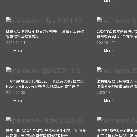
More
陳健安簽唱會吸引數百樂迷撐場 「螢螢」上台送
2024年首張成績表 馮
驚喜預祝演唱會成功
單飛後首踏叱咤台攞獎 
2024-01-14
2024-01-03
More
More
「新城勁爆頒獎典禮2023」 寰亞音樂掃8個大獎
梁釗峰新歌《逆時針的古董
Nowhere Boys再奪樂隊獎 感激公司支持創作
吻簡慕華絕密畫面曝光 韋
2024-01-03
2023-12-22
More
More
新碟《IN GOOD TIME》見證今年多個第一次 馮允
陳健安15磅戰衣拍攝概念專輯《
謙最愛每天運動食早餐與團隊閒聊時光
逾百片拼布造型似日記 