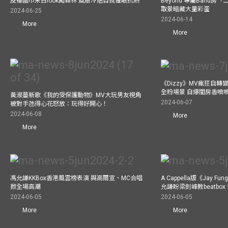
皮褸圍巾末日look闖森林 風扇冷貼自我催眠抗熱
Beyond 專屬Band房
取景暗藏大量彩蛋
2024-06-25
2024-06-14
More
More
《Dizzy》MV瘋狂自轉變
全粉場景 自爆閨房香噴
黃淑蔓新歌《我的受保護動物》MV大玩男友視角
2024-06-07
被對手氹得心花怒放：玩得好開心！
2024-06-08
More
More
馮允謙KKBox香港風雲榜表演 與高爾宣、MC合唱
A Cappella版《Jay 
掀全場高潮
允謙盼梁釗峰教beatbo
2024-06-05
2024-06-05
More
More