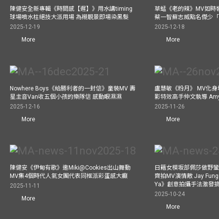
陳健安全新專輯《時間感【遲】》用水講timing
草蜢《老的辣》MV如時
球場噴水柱絕技大派用場 為襯靚景即場染黑髮
蔡一智蘇志威點名傑少「D
2025-12-19
2025-12-18
More
More
Nowhere Boys《給勝利者的一封信》童裝MV 壽
盧慧敏《粉月》 MV化身
星主音Van收五個小孩的樂隊信 感動眼濕濕
影特效高手仲文執導 Am
2025-12-16
2025-11-26
More
More
陳健安《伊甸有歌》邀Miki@Cookies出山舞動
日籍女模坂部佩莎做野蠻
MV集4個時代人氣女團代表同框派彩蛋感大癲
齊拍MV演情敵 Jay Fung 
Ya》創意拍攝手法激發
2025-11-11
2025-10-24
More
More