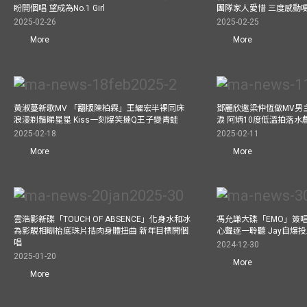
盼開個唱 望成為No.1 Girl
團隊家人愛惜 三度感動
2025-02-26
2025-02-25
More
More
黃淑蔓新歌MV 「翻版陳柏霖」王耀宏半裸同床
鄧麗欣邀梁仲恆做MV男主角
浪漫剃鬚睇星星 Kiss一刻爆笑撻Q王子變青蛙
淚 阿炳10度低溫拍落水
2025-02-18
2025-02-11
More
More
雲浩影新碟「TOUCH OF ABSENCE」化身水和冰
馮允謙大碟「EMO」簽唱
為影靚相瞓枱底珠片拮肉身體扭曲 新年目標開個
心聲逐一聆聽 Jay自爆
唱
2024-12-30
2025-01-20
More
More