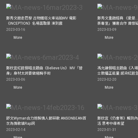
鄭秀文遊走巴黎 古物鐵塔火車站拍MV 電影
鄭秀文重啟經典 《愛是..
《INCEPTION》名場面取景 凍到震
荼毒室」獲邀合作 曾懷
2023-03-16
2023-03-09
More
More
鄭欣宜紅館個唱主題曲《Believe Us》 MV「替
馮允謙個唱主題曲《入場
身」身材太誇要做縮胸手術
士散播正能量 感染紅館
2023-03-06
2023-02-20
More
More
舒文Wyman合力炮製情人節冧歌 ANSONBEAN首
鄭欣宜《仍會等》觸到內
次為情歌填Rap詞
活 思考中尋希望
2023-02-14
2023-01-31
More
More