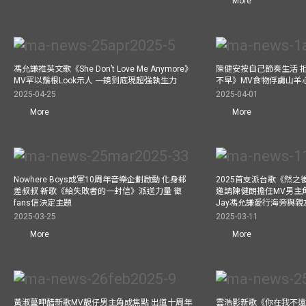
More
馮允謙推英文歌《She Don’t Love Me Anymore》
陳健安按自己節奏生活 
MV罕以鬚根Look示人 一鏡到底現超強執生力
不早》MV食物俘虜山羊
2025-04-25
2025-04-01
More
More
Nowhere Boys成軍10周年音樂企劃啟動 化身郵
2025首支派台歌《然
差叔叔 新歌《給失敗者的一封信》派送力量 徵
邀請陳健朗擔任MV男主
fans信決定主題
Jay馮允謙愛行海旁與
2025-03-25
2025-03-11
More
More
黃淑蔓呷醋新歌MV靚仔男主角成焦點 出道十周年
雲浩影新歌《你在我不遠