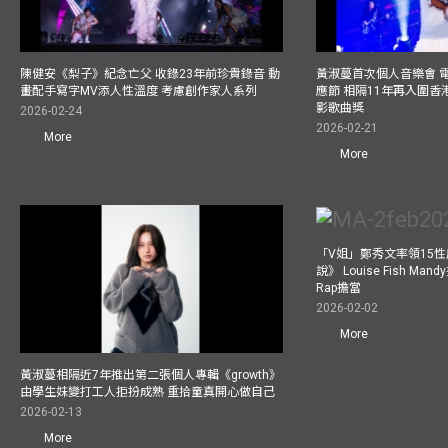
陳健安《梨子》紀念亡父 收錄23年前珍貴錄音 動
黃淑蔓首次個人音樂會 
畫配手寫字MV添人性溫度 考慮創作家人系列
應節 相隔11年再入圍
影歌曲獎
2026-02-24
2026-02-21
More
More
「V姐」鄭秀文率領15
說》 Louise Fish Man
Rap擔當
2026-02-02
More
黃淑蔓相隔近7年推出第二張個人專輯《growth》
由學生妹變打工人拒扮成熟 重拾童真開心做自己
2026-02-13
More