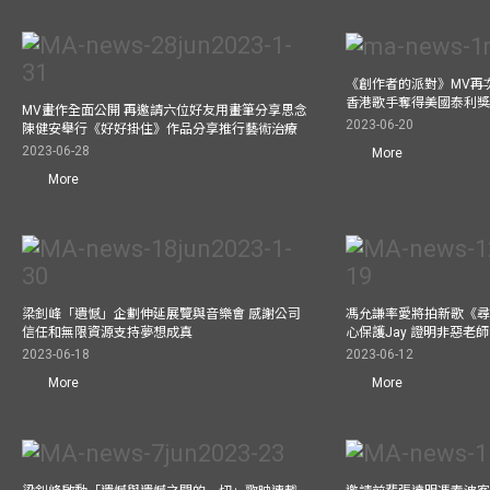
《創作者的派對》MV再
香港歌手奪得美國泰利獎 與M
MV畫作全面公開 再邀請六位好友用畫筆分享思念
2023-06-20
陳健安舉行《好好掛住》作品分享推行藝術治療
2023-06-28
More
More
梁釗峰「遺憾」企劃伸延展覽與音樂會 感謝公司
馮允謙率愛將拍新歌《尋
信任和無限資源支持夢想成真
心保護Jay 證明非惡老
2023-06-18
2023-06-12
More
More