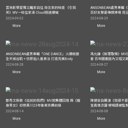
雲浩影學習獨立離家自住 掛念家的味道 《引我
ANSONBEAN處男專輯《
笑》MV一啖住家湯 Cloud極速爆喊
百好友摯愛傳媒捧場 見
2024-09-02
2024-08-29
More
More
ANSONBEAN處男專輯「ONE DANCE」火爆蛻變
馮允謙《無理取樂》MV
全天候谷肌＋仿原始人進食法 打造完美Body
者 百年圖書館內又唱又
2024-08-28
2024-08-27
More
More
鄭秀文新歌《從前的我們》MV掀集體回憶 與《瘦
陳健安自薦演《我很不愛
身男女》初戀黑川23年後東京續前緣
室真情流露 哽咽版被監
2024-08-14
2024-08-08
More
More