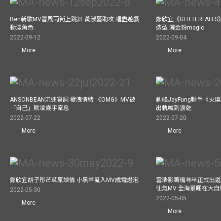
Ben新歌MV冒風雨街上跳舞 黃淑蔓助攻 唱盡遊戲
鄭欣宜《GLITTERFAL
動漫角色
造型 灑金粉magic
2022-09-12
2022-09-04
More
More
ANSONBEAN沉迷寫詞 發洩情緒 《OMG》MV被
釗峰JayFung聯手《火
「自己」欺凌幾乎窒息
出軌喊到淚乾
2022-07-22
2022-07-20
More
More
鄭欣宜胡子彤芒草原談情 小黑羊亂入MV成電燈泡
雲浩影籌備年半正式出道
仙氣MV 全海景睡在大自
2022-05-30
2022-05-05
More
More