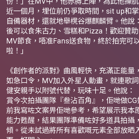
份！」在MV中，他赤膊上陣，為此他操
近一個月，埋位前仍爭取時間，sit up和
自備器材，還就地舉櫈谷爆麒麟臂。他說
後可以食朱古力、雪糕和Pizza！歡迎贊
MV節食，唔准Fans送食物，終於拍完可
啦！」
《創作者的派對》曲風輕快，充滿正能量
如急口令，MV加入外星人動畫，就連歌
健安親手以附號代替，玩味十足。他說：
賞今次拍攝團隊『叁沾百角』，佢哋做CG
前我寫咗文案畀佢哋參考，希望展示我本
能力甦醒，結果團隊準備咗好多道具拍攝
傾。從未試過將所有喜歡嘅元素全部放晒