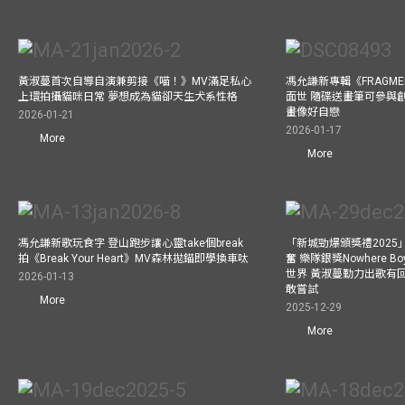
黃淑蔓首次自導自演兼剪接《喵！》MV滿足私心
馮允謙新專輯《FRAGMENT
上環拍攝貓咪日常 夢想成為貓卻天生犬系性格
面世 隨碟送畫筆可參與
畫像好自戀
2026-01-21
2026-01-17
More
More
馮允謙新歌玩食字 登山跑步讓心靈take個break
「新城勁爆頒獎禮202
拍《Break Your Heart》MV森林拋錨即學換車呔
奮 樂隊銀獎Nowhere 
世界 黃淑蔓勤力出歌有回報
2026-01-13
敢嘗試
More
2025-12-29
More