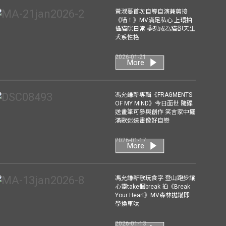
黃淑蔓首次自導自演兼剪接
《喵！》MV滿足私心 上環拍
攝貓咪日常 夢想成為貓卻天生
犬系性格
2026-01-21
More
馮允謙新專輯《FRAGMENTS
OF MY MIND》今日面世 隨碟
送畫筆可參與創作 笑言家中擺
滿歌迷送畫像好自戀
2026-01-17
More
馮允謙新歌玩食字 登山跑步讓
心靈take個break 拍《Break
Your Heart》MV森林拋錨即
學換車呔
2026-01-13