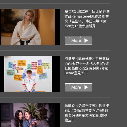
華星唱片成立逾半個世紀 經典
作品Remastered黑膠碟 鄭秀
文「星塵55」專訪自爆10歲
plan定16歲參加新秀
2026-05-18
More
陳健安《課題分離》拒被情勒
而內耗 亦不干涉他人事 MV遭
狂鬧騷擾仍淡定 緣份到9年前
Demo重見天日
2026-05-13
More
鄧麗欣《仍留在這裏》珍惜擁
有比沉醉回憶重要 MV特邀翻
版老best胡希文演閨蜜 慶60
歲生日