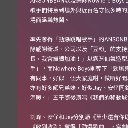
ANSONBEAN以及樂隊Nowhere 
歌手們特意到場外與近百名守候多時的
場面溫馨熱鬧。
率先奪得「勁爆跳唱歌手」的ANSON
除感謝新城、公司以及「豆粉」的支持
長，我會繼續加油！」以露背仙氣造型示
手」，而Nowhere Boys則奪下「
有同事，好似一個大家庭咁，做嘢好開
亦有好多師兄弟妹，好似Jay、安仔
溫暖。」五子隨後演唱《我們的移動城
釗峰、安仔和Jay分別憑《至少還有
《收到收到》奪得「勁爆歌曲」。當釗