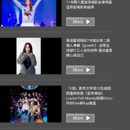
11年再入圍香港電影金像獎最
佳原創電影歌曲獎
2026-02-21
More
黃淑蔓相隔近7年推出第二張
個人專輯《growth》 由學生
妹變打工人拒扮成熟 重拾童真
開心做自己
2026-02-13
More
「V姐」鄭秀文率領15性感囡
囡重錄新版《星秀傳說》
Louise Fish Mandy揈爆Disco
阿卵Dee哥Rap擔當
2026-02-02
More