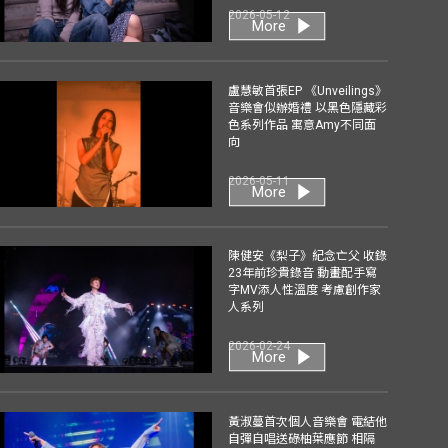
2026-05-12
More
盧慧敏首張EP 《Unveilings》
音樂會似辦婚禮 以黑色隱藏彩
色系列作品 寓意Amy不同面
向
2026-05-11
More
陳健安《梨子》紀念亡父 收錄
23年前珍貴錄音 動畫配手寫
字MV添人性溫度 考慮創作家
人系列
2026-02-24
More
黃淑蔓首次個人音樂會 電結他
自彈自唱送碌柚葉應節 相隔