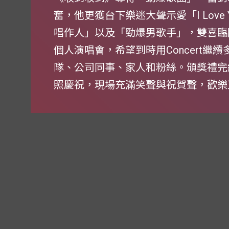
奮，他更獲台下樂迷大聲示愛「I Love
唱作人」以及「勁爆男歌手」，雙喜臨
個人演唱會，希望到時用Concert繼
隊、公司同事、家人和粉絲。頒獎禮完
照慶祝，現場充滿笑聲與祝賀聲，歡樂