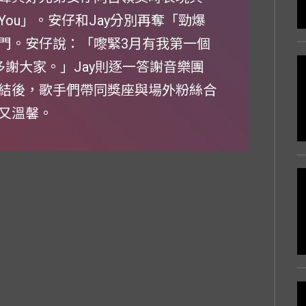
 You」。安仔和Jay分別再奪「勁爆
門。安仔說：「嚟緊3月有我第一個
續多謝大家。」Jay則逐一答謝音樂團
結後，歌手們帶同獎座與場外粉絲合
又溫馨。