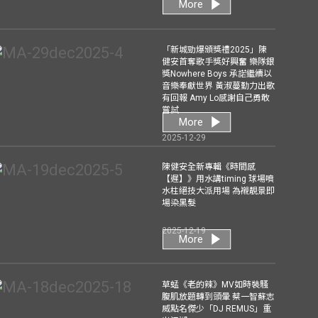
More
「新城勁爆頒獎禮2025」陳
健安首奪歌手獎好興奮 樂隊銀
獎Nowhere Boys 承諾繼續以
音樂奉獻世界 黃淑蔓勤力出歌
有回報 Amy Lo感謝自己勇敢
嘗試
More
2025-12-29
陳健安全新專輯《時間感
【遲】》用水講timing 球場噴
水柱絕技大派用場 為襯靚景即
場染黑髮
2025-12-19
More
草蜢《老的辣》MV如時裝騷
腹肌放題轉到頭暈 蔡一智蘇志
威點名傑少「DJ REMUS」重