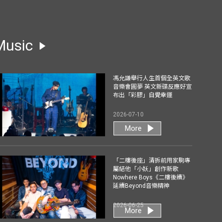
Music
馮允謙舉行人生首個全英文歌
音樂會圓夢 英文新碟反應好宣
布出「彩膠」自覺幸運
2026-07-10
More
「二樓後座」清拆前用家駒專
屬結他「小妖」創作新歌
Nowhere Boys《二樓後續》
延續Beyond音樂精神
2026-06-25
More