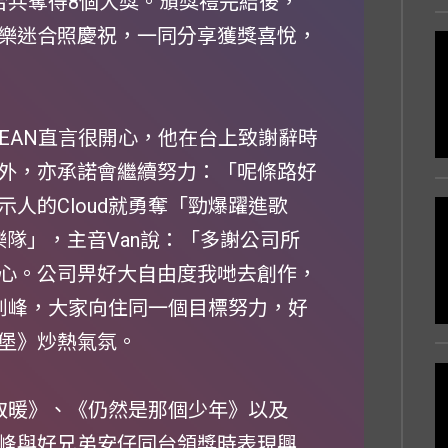
Boys合共奪得8個大獎。頒獎禮完結後，
樂迷合照慶祝，一同分享獲獎喜悅，
BEAN直言很開心，他在台上致謝辭時
外，亦承諾會繼續努力：「呢條路好
人的Cloud就勇奪「勁爆躍進歌
勁爆樂隊」，主音Van說：「多謝公司所
心。公司畀好大自由度我哋去創作，
同釗峰，大家向住同一個目標努力，好
堡》炒熱氣氛。
你取暖》、《仍然是那個少年》以及
峰與好兄弟安仔同台領獎時表現興