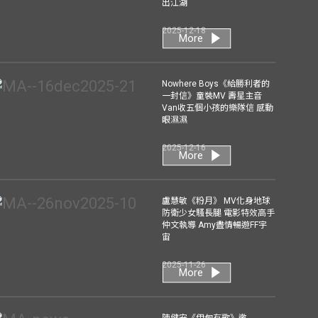
出江湖
2025-12-18
More
Nowhere Boys《給勝利者的
一封信》童裝MV 壽星主音
Van收五個小孩的樂隊信 感動
眼濕濕
2025-12-16
More
盧慧敏《粉月》 MV化身地球
防衛少女騷長腿 電影特效高手
仲文執導 Amy盡情暢遊FF宇
宙
2025-11-26
More
陳健安《伊甸有歌》邀