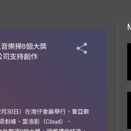
亞音樂掃8個大獎
感激公司支持創作
2月30日）在灣仔會展舉行，寰亞歌
、梁釗峰、雲浩影（Cloud）、