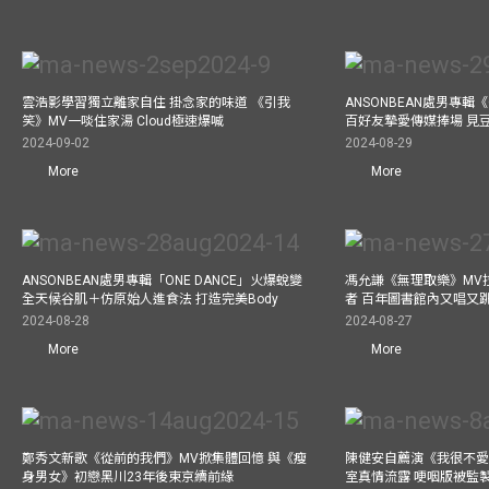
雲浩影學習獨立離家自住 掛念家的味道 《引我
ANSONBEAN處男專輯《
笑》MV一啖住家湯 Cloud極速爆喊
百好友摯愛傳媒捧場 見
2024-09-02
2024-08-29
More
More
ANSONBEAN處男專輯「ONE DANCE」火爆蛻變
馮允謙《無理取樂》MV
全天候谷肌＋仿原始人進食法 打造完美Body
者 百年圖書館內又唱又
2024-08-28
2024-08-27
More
More
鄭秀文新歌《從前的我們》MV掀集體回憶 與《瘦
陳健安自薦演《我很不愛
身男女》初戀黑川23年後東京續前緣
室真情流露 哽咽版被監