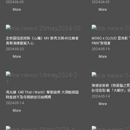
2024-06-05
2024-06-05
More
More
全泰國班底炮製《心魔》MV 鄭秀文與40位舞者
MOKO x CLOUD 雲浩影 “
真摯演繹震撼入心
PAIN”簽唱會
2024-05-23
2024-05-19
More
More
陳健安新歌《戀愛腦之死
妖怪造型 戴「大眼仔」
馮允謙《All That I Want》奪歌曲獎 大頭蝦搞錯
2024-05-14
時差趕不及母親節送花給媽媽
2024-05-14
More
More