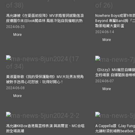
馮允謙被《在愛面前投降》MV求婚誓詞感動落淚
Nowhere Boys成軍
皮褸圍巾末日look闖森林 風扇冷貼自我催眠抗熱
Beyond 專屬Band房
取景暗藏大量彩蛋
2024-06-25
2024-06-14
More
More
《Dizzy》MV瘋狂自轉變
全粉場景 自爆閨房香噴
黃淑蔓新歌《我的受保護動物》MV大玩男友視角
2024-06-07
被對手氹得心花怒放：玩得好開心！
2024-06-08
More
More
馮允謙KKBox香港風雲榜表演 與高爾宣、MC合唱
A Cappella版《Jay 
掀全場高潮
允謙盼梁釗峰教beatbo