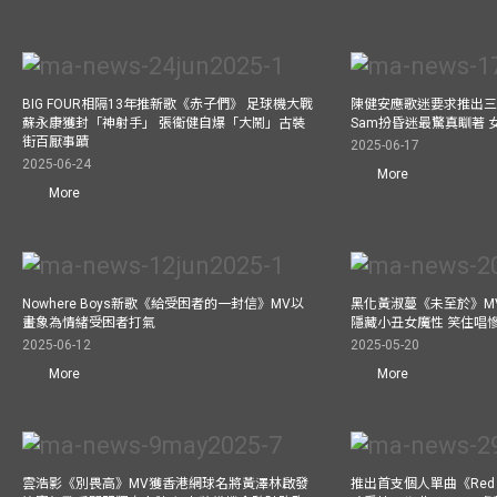
BIG FOUR相隔13年推新歌《赤子們》 足球機大戰
陳健安應歌迷要求推出
蘇永康獲封「神射手」 張衞健自爆「大鬧」古裝
Sam扮昏迷最驚真瞓著
街百厭事蹟
2025-06-17
2025-06-24
More
More
Nowhere Boys新歌《給受困者的一封信》MV以
黑化黃淑蔓《未至於》MV毒殺
畫象為情緒受困者打氣
隱藏小丑女魔性 笑住唱
2025-06-12
2025-05-20
More
More
雲浩影《別畏高》MV獲香港網球名將黃澤林啟發
推出首支個人單曲《Red 