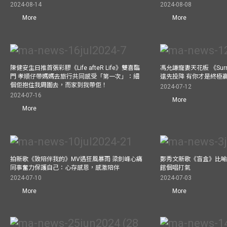
2024-08-14
2024-08-08
More
More
陳健安生日推首張彩膠《Life afteR Life》雙喜臨
馮允謙寵妻天花板 《Surren
門 孝順仔帶媽媽去旅行共同感受「第一次」：細
遠先投降 有你才是終極
個佢抱住我周圍去，而家到我帶佢！
2024-07-12
2024-07-16
More
More
拍新歌《致陪伴我的》MV遇狂風暴雨 梁釗峰心痛
鄭秀文新歌《盲盒》比喻
同事奮力保護自己：心存感恩，感激陪伴
館個唱打氣
2024-07-10
2024-07-03
More
More