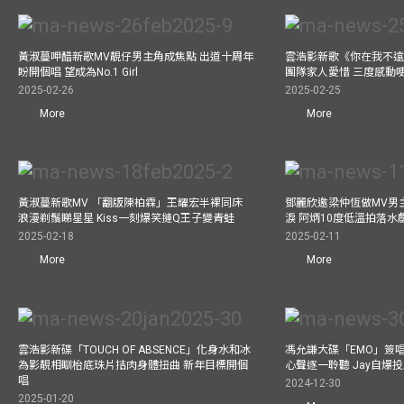
黃淑蔓呷醋新歌MV靚仔男主角成焦點 出道十周年
雲浩影新歌《你在我不遠
盼開個唱 望成為No.1 Girl
團隊家人愛惜 三度感動
2025-02-26
2025-02-25
More
More
黃淑蔓新歌MV 「翻版陳柏霖」王耀宏半裸同床
鄧麗欣邀梁仲恆做MV男主角
浪漫剃鬚睇星星 Kiss一刻爆笑撻Q王子變青蛙
淚 阿炳10度低溫拍落水
2025-02-18
2025-02-11
More
More
雲浩影新碟「TOUCH OF ABSENCE」化身水和冰
馮允謙大碟「EMO」簽唱
為影靚相瞓枱底珠片拮肉身體扭曲 新年目標開個
心聲逐一聆聽 Jay自爆
唱
2024-12-30
2025-01-20