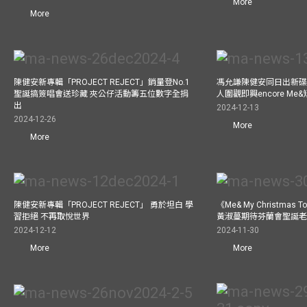
More
More
陳健安新專輯「PROJECT REJECT」銷量登No.1
馮允謙陳健安同日出新碟
聖誕搞簽唱會送珍藏 夾公仔活動籌五位數字全捐
人圍觀即興encore M
出
2024-12-13
2024-12-26
More
More
陳健安新專輯「PROJECT REJECT」 勇於坦白 學
《Me& My Christma
習拒絕 不再取悅世界
黃淑蔓期待芬蘭會聖誕老人
2024-12-12
2024-11-30
More
More