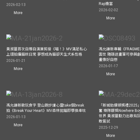
Rap擔當
2026-02-13
2026-02-02
More
More
黃淑蔓首次自導自演兼剪接《喵！》MV滿足私心
馮允謙新專輯《FRAGMENT
上環拍攝貓咪日常 夢想成為貓卻天生犬系性格
面世 隨碟送畫筆可參與
畫像好自戀
2026-01-21
2026-01-17
More
More
馮允謙新歌玩食字 登山跑步讓心靈take個break
「新城勁爆頒獎禮202
拍《Break Your Heart》MV森林拋錨即學換車呔
奮 樂隊銀獎Nowhere 
世界 黃淑蔓勤力出歌有回報
2026-01-13
敢嘗試
More
2025-12-29
More