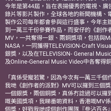
今年是第44屆，旨在表揚優秀的電視、廣
錄片等影片製作，全球各地的新聞機構、
製作公司每年都會參與這行盛事，今年主
到一萬三千份參賽作品，而安仔的《創作
MV，一共奪得一銀、兩銅獎項，包括與Mar
NASA，一同獲得TELEVISION-Craft Visual
銀獎，以及在TELEVISION- General Musi
及Online-General Music Video中各奪
「真係受寵若驚，因為今次有一萬三千個
我哋《創作者的派對》MV可以攞到三個
一個銀獎，兩個銅獎，真係冇諗過可以攞
嘅美國獎項，我睇番啲資料，香港嘅MV
個獎，好戥我哋成個創作團隊『叁沾百各