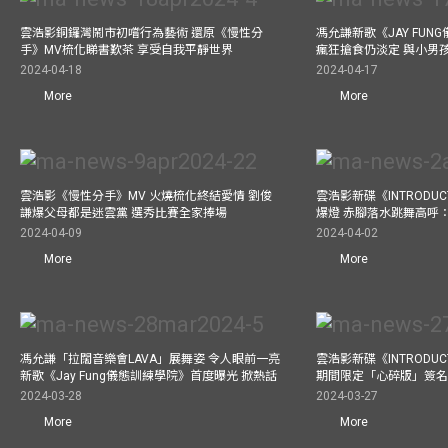
雲浩影銅鑼灣鬧市初嚐行為藝術 還原《慢性分
馮允謙新歌《JAY FUN
手》MV梳化睇書歎茶 享受自我平靜世界
瘋狂搶食仍淡定 與小男
2024-04-18
2024-04-17
More
More
雲浩影《慢性分手》MV 火燒梳化終結愛情 劉俊
雲浩影新碟《INTRODUCT
謙爆父母都是迷雲黨 選秀比賽全家捧場
爆燈 赤腳落水跳舞高呼：Let
2024-04-09
2024-04-02
More
More
馮允謙「拉闊音樂會LAVA」展舞姿 令人眼前一亮
雲浩影新碟《INTRODUCT
新歌《Jay Fung儀態訓練學院》首度曝光 掀熱話
期間限定「心碎版」簽名 
2024-03-28
2024-03-27
More
More