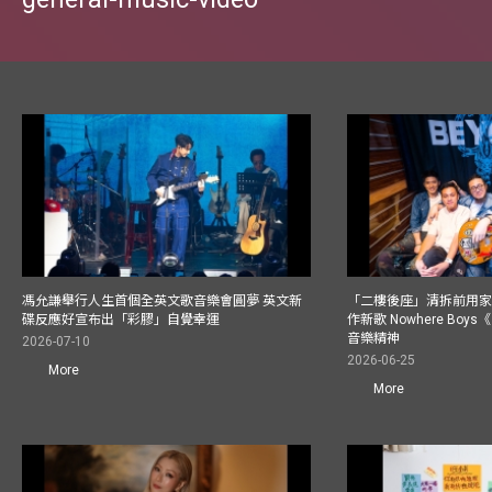
馮允謙舉行人生首個全英文歌音樂會圓夢 英文新
「二樓後座」清拆前用
碟反應好宣布出「彩膠」自覺幸運
作新歌 Nowhere Boy
音樂精神
2026-07-10
2026-06-25
More
More