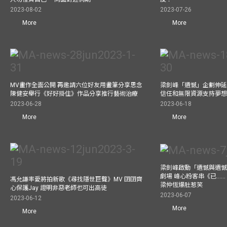
2023-08-02
2023-07-26
More
More
MV畫作全面公開 再邀請六位好友用畫筆分享思念
梁釗峰「遺憾」企劃伸延
陳健安舉行《好好掛住》作品分享推行藝術治療
信任和無限資源支持夢
2023-06-28
2023-06-18
More
More
梁釗峰啟動「遺憾與遺
劇場 峰心粉客串《已……（
馮允謙率愛將拍新歌《尋找隱世巨聲》MV 囝囝齊
梁仲恆爆肚惹笑
心保護Jay 證明非惡老師也可出高徒
2023-06-07
2023-06-12
More
More