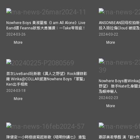
Nowhere Boys 黃淑蔓推《I am All Alone》Live
ANSONBEAN回母校拍新歌
Band版 Feanna狀態大勇獲讚：一Take零瑕疵！
投入險拉傷Cloud 被
2024-03-26
2024-03-22
More
More
首次LiveBand玩新歌《異人之野望》Rock爆錄影
廠 Winka@COLLAR感激Nowhere Boys「軍醫」
Nowhere Boys邀Win
Ken出手相救
野望》 鼓手Nate化身
2024-03-18
及眼神嚇人
2024-02-23
More
More
陳健安一小時極速寫起新歌《唔明你講乜》 邀監
跟邵美君學戲 演「創+