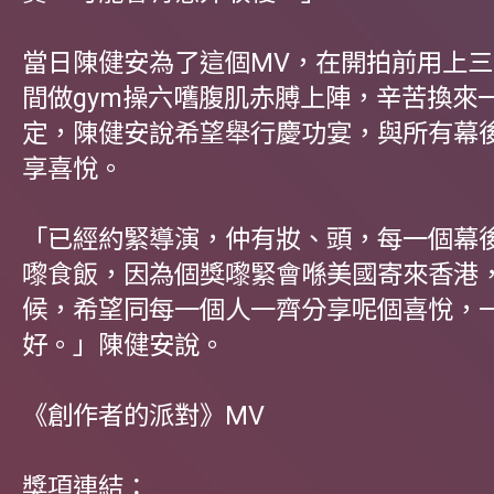
當日陳健安為了這個MV，在開拍前用上
間做gym操六嚿腹肌赤膊上陣，辛苦換來
定，陳健安說希望舉行慶功宴，與所有幕
享喜悅。
「已經約緊導演，仲有妝、頭，每一個幕
嚟食飯，因為個獎嚟緊會喺美國寄來香港
候，希望同每一個人一齊分享呢個喜悅，
好。」陳健安說。
《創作者的派對》MV
獎項連結：