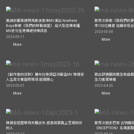
邀請前輩張達明馮素波客串MV演出 Nowhere
鄭秀文新歌《致我們的夢想》
Boys新歌《我們的移動城堡》 設大型宣傳車播
率100位舞者 從痛苦低
MV走勻全港傳遞快樂訊息
2023-05-08
2023-05-11
More
More
《創作者的派對》獲布拉格頒亞洲最佳MV 陳健安
跳出舒適圈挑戰全新曲風 
人生首次奪國際獎項 超級開心
全力進軍樂壇
2023-05-01
2023-04-26
More
More
陳健安經歷單飛失聲迷失 感激寂寞路上互相陪伴
鄭秀文遊走巴黎 古物鐵塔
的人
《INCEPTION》名場面