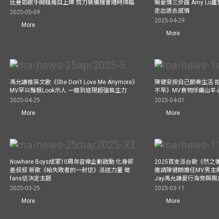
比賽如歌手開騷獨自上陣 努力裝備機會隨時降臨
喻愛情三步曲 Amy L
走出逝去感情
2025-05-09
2025-04-29
More
More
馮允謙推英文歌《She Don’t Love Me Anymore》
陳健安按自己節奏生活 
MV罕以鬚根Look示人 一鏡到底現超強執生力
不早》MV食物俘虜山羊
2025-04-25
2025-04-01
More
More
Nowhere Boys成軍10周年音樂企劃啟動 化身郵
2025首支派台歌《然
差叔叔 新歌《給失敗者的一封信》派送力量 徵
邀請陳健朗擔任MV男主
fans信決定主題
Jay馮允謙愛行海旁與
2025-03-25
2025-03-11
More
More