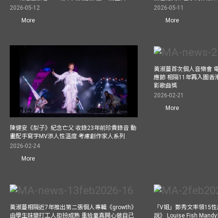
2026-05-12
2026-05-11
More
More
黃淑蔓首次個人音樂會 
應節 相隔11年再入圍
影歌曲獎
2026-02-21
More
陳健安《梨子》紀念亡父 收錄23年前珍貴錄音 動
畫配手寫字MV添人性溫度 考慮創作家人系列
2026-02-24
More
黃淑蔓相隔近7年推出第二張個人專輯《growth》
「V姐」鄭秀文率領15
由學生妹變打工人拒扮成熟 重拾童真開心做自己
說》 Louise Fish Man