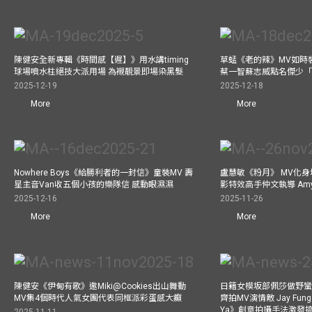
陳健安全新專輯《時間感【遲】》用水講timing
草蜢《老的辣》MV如時
球場噴水柱絕技大派用場 為襯靚景即場染黑髮
蔡一智蘇志威點名傑少「D
2025-12-19
2025-12-18
More
More
Nowhere Boys《給勝利者的一封信》童裝MV 壽
盧慧敏《粉月》 MV化身
星主音Van收五個小孩的樂隊信 感動眼濕濕
影特效高手仲文執導 Am
2025-12-16
2025-11-26
More
More
陳健安《伊甸有歌》邀Miki@Cookies出山舞動
日籍女模坂部佩莎做野蠻
MV集4個時代人氣女團代表同框派彩蛋感大癲
齊拍MV演情敵 Jay Fung 
Ya》創意拍攝手法激發
2025-11-11