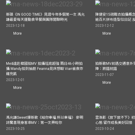
新碟《IN GOOD TIME》見證今年多個第一次 馮允
陳健安15磅戰衣拍攝概念專輯《
謙最愛每天運動食早餐與團隊閒聊時光
逾百片拼布造型似日記 
2023-12-18
2023-12-12
More
More
Me&遠赴韓國拍MV 拍攝班底超強 兩日46小時拍
拍新歌MV前遇交通意外
攝 Mandy拍到抽筋 Feanna見床想瞓 Vian偷食炸
陣：將錯就錯
雞充飢
2023-11-07
2023-12-01
More
More
馮允謙Sweet爆新歌《給你幸福 所以幸福》 麥明
雲浩影《放下放不下》初
詩驚喜現身客串MV：第一次畀咗你
心態 留作成長美好回憶
2023-10-25
2023-10-24