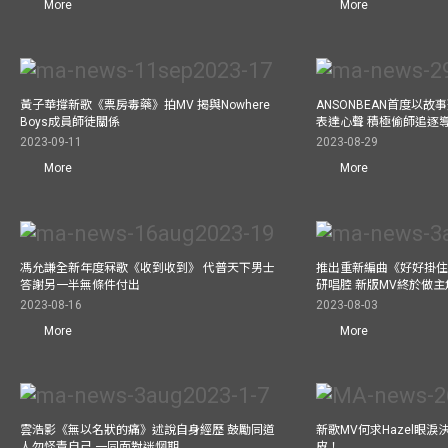
More
More
黃子華撐新歌《票房毒藥》拍MV 揭與Nowhere
ANSONBEAN首度以
Boys成員師徒關係
表達心聲 積極偷師追逐
2023-09-11
2023-08-29
More
More
馮允謙全新年度冧歌《收到收到》 代普天下男士
推出重新編曲《好好掛住》A
答謝另一半無條件付出
研唱腔 新版MV終於做主
2023-08-16
2023-08-03
More
More
雲浩影《無以名狀的痛》述說自身經歷 鼓勵同道
新歌MV何求Hazel眼
人勿怪責自己 一同面對迷惘期
皮！