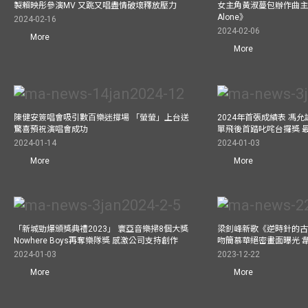
製賴映彤參演MV 又跳又唱盡情破壞釋放壓力
女主角黃淑蔓包辦作曲主唱電
Alone》
2024-02-16
2024-02-06
More
More
陳健安簽唱會吸引數百樂迷撐場 「螢螢」上台送
2024年首張成績表 馮
驚喜預祝演唱會成功
單飛後首踏叱咤台攞獎 
2024-01-14
2024-01-03
More
More
「新城勁爆頒獎典禮2023」 寰亞音樂掃8個大獎
梁釗峰新歌《逆時針的古董
Nowhere Boys再奪樂隊獎 感激公司支持創作
吻簡慕華絕密畫面曝光 韋
2024-01-03
2023-12-22
More
More