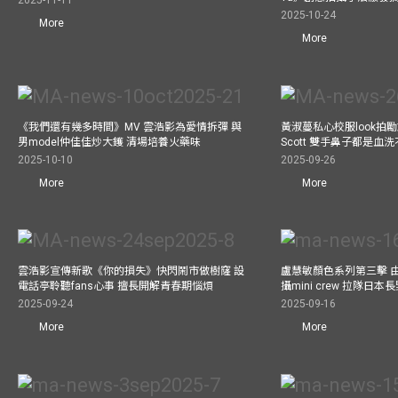
2025-10-24
More
More
《我們還有幾多時間》MV 雲浩影為愛情拆彈 與
黃淑蔓私心校服look拍
男model仲佳佳炒大鑊 清場培養火藥味
Scott 雙手鼻子都是血
2025-10-10
2025-09-26
More
More
雲浩影宣傳新歌《你的損失》快閃鬧市做樹窿 設
盧慧敏顏色系列第三擊 
電話亭聆聽fans心事 擅長開解青春期惱煩
攝mini crew 拉隊日
2025-09-24
2025-09-16
More
More