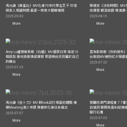
馮允謙《蘇富比》MV化身70年代學生王子 珍惜
陳健安《沒有時間》MV在
與家人相處時間 最愛一齊食大餐睇電視
技爆發 眼淚放題 導演讚
2025-09-03
2025-08-15
More
More
Amy Lo盧慧敏新歌《白牆》MV還原日常 換足10
雲浩影新歌《你的損失》
個造型 跪地高歌情感爆發 寄語樂迷找到屬於自己
台南拍MV被粉紅夕陽震
的舞台
2025-07-20
2025-07-23
More
More
馮允謙《吉卜力》MV 醉look武打場面初體驗 撞
鄧麗欣澳門演唱會 7.7
樣Meaning演少年版 陳書昕化身日系貓女
自填詞 斷開負面糾結情緒
腳行石灘
2025-07-07
2025-07-03
More
More