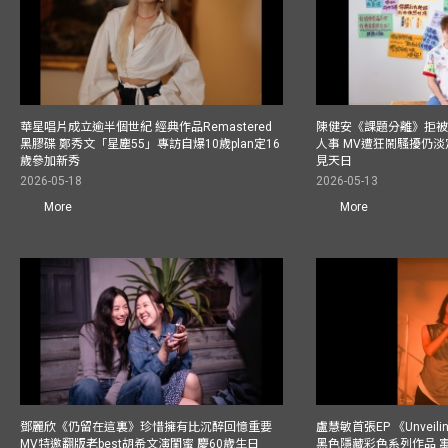
華星唱片成立逾半個世紀 經典作品Remastered
陳健安《課題分離》拒被
黑膠碟 鄭秀文「星塵55」專訪自爆10歲plan定16
人事 MV遭狂鬧騷擾仍淡
歲參加新秀
見天日
2026-05-18
2026-05-13
More
More
鄧麗欣《仍留在這裏》珍惜擁有比沉醉回憶重要
盧慧敏首張EP 《Unvei
MV特邀翻版老best胡希文演閨蜜 慶60歲生日
黑色隱藏彩色系列作品 