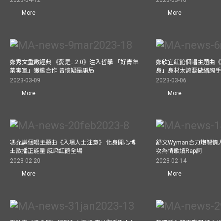
2023-04-12
2023-03-16
More
More
鄭秀文重啟經典 《愛是...2.0》注入哲學 「好青年
鄭欣宜紅館個唱主題曲《Bel
荼毒室」獲邀合作 曾懷疑是騙局
身」身材太誇要做縮胸
2023-03-09
2023-03-06
More
More
馮允謙個唱主題曲《入場人士注意》 化身開心博
舒文Wyman合力炮製情人
士散播正能量 感染紅館全場
次為情歌填Rap詞
2023-02-20
2023-02-14
More
More