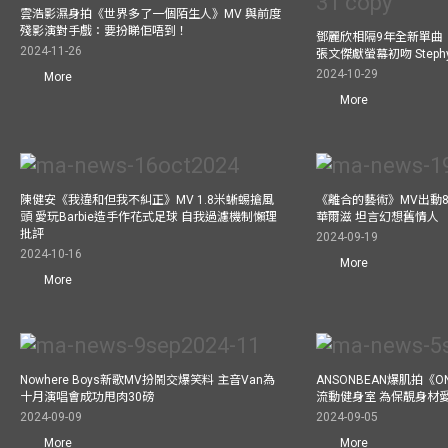
雲浩影濕身拍《世界多了一個陌生人》MV 與前度
殘影演對手戲：要扮睇佢唔到！
鄧麗欣相隔9年全新單曲
2024-11-26
張文傑獻螢幕初吻 Step
2024-10-29
More
More
陳健安《我違和但我不糾正》MV 1.8米蜥蜴搶風
《離合的藝術》MV出動8
頭 愛玩Barbie造手作花式足球 自我過濾機制懶理
華爾滋 坦言幻想舊情人
批評
2024-09-19
2024-10-16
More
More
Nowhere Boys新歌MV扮鬧交爆笑料 主音Van為
ANSONBEAN爆肌拍《ON
十月演唱會成功甩肉30磅
流動健身室 為保靚身材
2024-09-09
2024-09-05
More
More