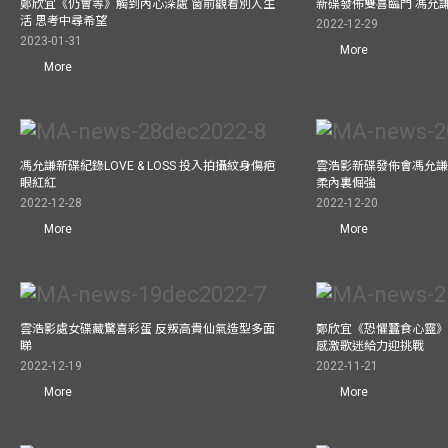
鄭欣宜《仍會等》觸到內心深處 窗前觀看別人生
新碟發佈雙喜臨門 馮允
活 思考中尋希望
2022-12-29
2023-01-31
More
More
馮允謙新碟紀錄LOVE & LOSS 投入拍攝紋身傷疤
雲浩影新碟發佈會馮允謙
眼紅紅
柔內裏倔強
2022-12-28
2022-12-20
More
More
雲浩影處女碟藏驚喜彩蛋 反叛高貴仙氣造型多面
鄭欣宜《恐懼蠶食心靈》
睇
感激歌迷給力迎挑戰
2022-12-19
2022-11-21
More
More