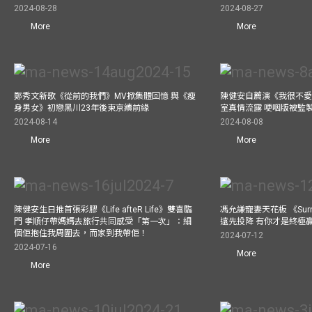
2024-08-28
2024-08-27
More
More
鄭秀文新歌《從前的我們》MV掀集體回憶 與《瘦
陳健安自薦演《我很不愛
身男女》初戀黑川23年後東京續前緣
室真情流露 哽咽版被監
2024-08-14
2024-08-08
More
More
陳健安生日推首張彩膠《Life afteR Life》雙喜臨
馮允謙寵妻天花板 《Surren
門 孝順仔帶媽媽去旅行共同感受「第一次」：細
遠先投降 有你才是終極
個佢抱住我周圍去，而家到我帶佢！
2024-07-12
2024-07-16
More
More