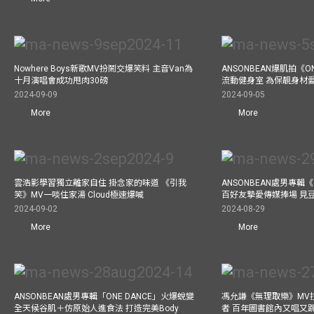
Nowhere Boys新歌MV扮鬧交爆笑料 主音Van為
ANSONBEAN爆肌拍《ON
十月演唱會成功甩肉30磅
流動健身室 為保靚身材
2024-09-09
2024-09-05
More
More
雲浩影學習獨立離家自住 掛念家的味道 《引我
ANSONBEAN處男專輯《
笑》MV一啖住家湯 Cloud極速爆喊
百好友摯愛傳媒捧場 見
2024-09-02
2024-08-29
More
More
ANSONBEAN處男專輯「ONE DANCE」火爆蛻變
馮允謙《無理取樂》MV
全天候谷肌＋仿原始人進食法 打造完美Body
者 百年圖書館內又唱又