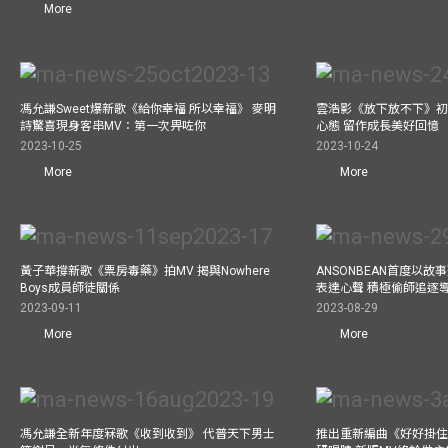
More
馮允謙Sweet爆新歌《給你幸福 所以幸福》 麥明
雲浩影《放下放不下》初
詩驚喜現身客串MV：第一次畀咗你
心態 留作成長美好回憶
2023-10-25
2023-10-24
More
More
黃子華撐新歌《票房毒藥》拍MV 揭與Nowhere
ANSONBEAN首度以
Boys成員師徒關係
表達心聲 積極偷師追逐
2023-09-11
2023-08-29
More
More
馮允謙全新年度冧歌《收到收到》 代普天下男士
推出重新編曲《好好掛住》A