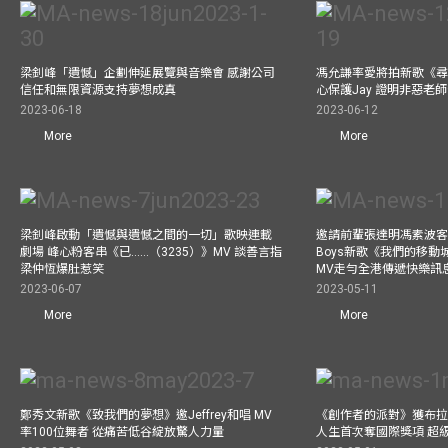
梁釗峰「遺憾」企劃伸延展覽與音樂會 感謝公司
馮允謙率愛將拍新歌《尋
信任和無限資源支持夢想成真
心保護Jay 證明非惡老
2023-06-18
2023-06-12
More
More
梁釗峰啟動「遺憾與遺憾之間的一切」歌映連載
邀請前輩張達明馮素波客串M
劇場 峰心粉客串《已……（3235）》MV 談善言指
Boys新歌《我們的移動
梁仲恆爆肚惹笑
MV走勻全港傳遞快樂訊
2023-06-07
2023-05-11
More
More
鄭秀文新歌《致我們的夢想》邀Jeffrey和唱 MV
《創作者的派對》獲布拉
率100位舞者 從痛苦低谷綻放驚人力量
人生首次奪國際獎項 超