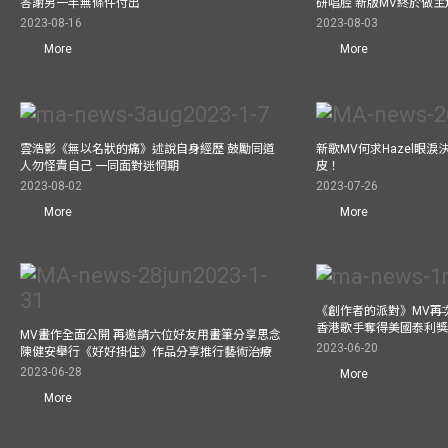
答謝另一半無條件付出
研唱腔 新版MV終於做主
2023-08-16
2023-08-03
More
More
雲浩影《無以名狀的痛》述說自身經歷 鼓勵同道
新歌MV何求Hazel眼
人勿怪責自己 一同面對迷惘期
皮！
2023-08-02
2023-07-26
More
More
《創作者的派對》MV再
香港歌手奪得美國泰利獎 與M
MV畫作全面公開 再邀請六位好友用畫筆分享思念
2023-06-20
陳健安舉行《好好掛住》作品分享推行藝術治療
2023-06-28
More
More