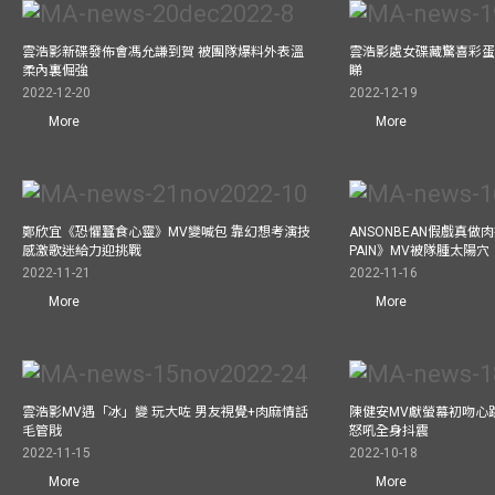
雲浩影新碟發佈會馮允謙到賀 被團隊爆料外表溫
雲浩影處女碟藏驚喜彩蛋
柔內裏倔強
睇
2022-12-20
2022-12-19
More
More
鄭欣宜《恐懼蠶食心靈》MV變喊包 靠幻想考演技
ANSONBEAN假戲真做肉
感激歌迷給力迎挑戰
PAIN》MV被隊腫太陽穴
2022-11-21
2022-11-16
More
More
雲浩影MV遇「冰」變 玩大咗 男友視覺+肉麻情話
陳健安MV獻螢幕初吻心
毛管戙
怒吼全身抖震
2022-11-15
2022-10-18
More
More