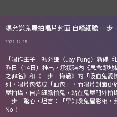
馮允謙鬼屋拍唱片封面 自嘆細膽 一步
2021-12-15
「唱作王子」馮允謙（Jay Fung）新碟《LIF
昨日（14日）推出，承接碟內《思念即地
之罪名》和《一步一悔過》的「吸血鬼愛
列，唱片包裝成「血包」，而唱片封面更
屋拍攝，自言細膽怕鬼，站在鬼屋門外拍攝的J
一步一驚心，坦言：「早知嚟鬼屋影相，我
No！」