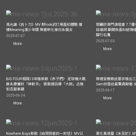
馮允謙《吉卜力》MV 醉look武打場面初體驗 撞
鄧麗欣澳門演唱會 7.7
樣Meaning演少年版 陳書昕化身日系貓女
自填詞 斷開負面糾結情緒
腳行石灘
2025-07-07
2025-07-03
More
More
BIG FOUR相隔13年推新歌《赤子們》 足球機大戰
陳健安應歌迷要求推出
蘇永康獲封「神射手」 張衞健自爆「大鬧」古裝
Sam扮昏迷最驚真瞓著
街百厭事蹟
2025-06-17
2025-06-24
More
More
Nowhere Boys新歌《給受困者的一封信》MV以
黑化黃淑蔓《未至於》MV毒殺