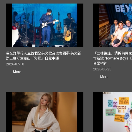
馮允謙舉行人生首個全英文歌音樂會圓夢 英文新
「二樓後座」清拆前用
碟反應好宣布出「彩膠」自覺幸運
作新歌 Nowhere Boy
音樂精神
2026-07-10
2026-06-25
More
More