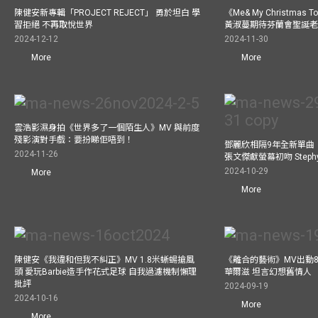
陳健安新專輯「PROJECT REJECT」 勇於坦白 學
《Me& My Christma
習拒絕 不再取悅世界
黃淑蔓期待芬蘭會聖誕老人
2024-12-12
2024-11-30
More
More
雲浩影濕身拍《世界多了一個陌生人》MV 與前度
殘影演對手戲：要扮睇佢唔到！
鄧麗欣相隔9年全新單曲
2024-11-26
張文傑獻螢幕初吻 Step
2024-10-29
More
More
陳健安《我違和但我不糾正》MV 1.8米蜥蜴搶風
《離合的藝術》MV出動8
頭 愛玩Barbie造手作花式足球 自我過濾機制懶理
華爾滋 坦言幻想舊情人
批評
2024-09-19
2024-10-16
More
More