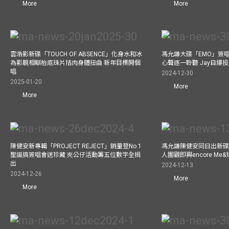
More
More
雲浩影新碟「TOUCH OF ABSENCE」化身水和冰
馮允謙大碟「EMO」簽唱
為影靚相瞓枱底珠片拮肉身體扭曲 新年目標開個
心聲逐一聆聽 Jay自爆
唱
2024-12-30
2025-01-20
More
More
陳健安新專輯「PROJECT REJECT」銷量登No.1
馮允謙陳健安同日出新碟
聖誕搞簽唱會送珍藏 夾公仔活動籌五位數字全捐
人圍觀即興encore M
出
2024-12-13
2024-12-26
More
More