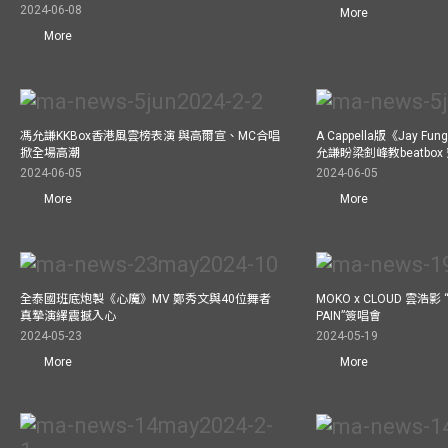
2024-06-08
More
More
馮允謙KKBox香港風雲榜表演 與高爾宣、MC合唱
A Cappella版《Jay 
掀全場高潮
允謙盼梁釗峰教beatbo
2024-06-05
2024-06-05
More
More
全泰國班底炮製《心魔》MV 鄭秀文與40位舞者
MOKO x CLOUD 雲浩影 “
真摯演繹震撼入心
PAIN”簽唱會
2024-05-23
2024-05-19
More
More