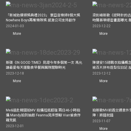
「新城勁爆頒獎典禮2023」 寰亞音樂掃8個大獎
梁釗峰新歌《逆時針的古董
Nowhere Boys再奪樂隊獎 感激公司支持創作
吻簡慕華絕密畫面曝光 韋
2024-01-03
2023-12-22
More
More
新碟《IN GOOD TIME》見證今年多個第一次 馮允
陳健安15磅戰衣拍攝概念專輯《
謙最愛每天運動食早餐與團隊閒聊時光
逾百片拼布造型似日記 
2023-12-18
2023-12-12
More
More
Me&遠赴韓國拍MV 拍攝班底超強 兩日46小時拍
拍新歌MV前遇交通意外
攝 Mandy拍到抽筋 Feanna見床想瞓 Vian偷食炸
陣：將錯就錯
雞充飢
2023-11-07
2023-12-01
More