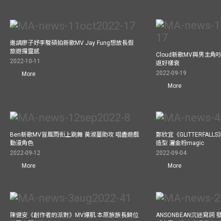
邀請廖子妤李駿碩拍新歌MV Jay Fung想放長假
旅遊攞靈感
Cloud新歌MV與男主角
2022-10-11
返好樣衰
2022-09-19
More
More
Ben新歌MV冒風雨街上跳舞 黃淑蔓助攻 唱盡遊戲
鄭欣宜《GLITTERFAL
動漫角色
造型 灑金粉magic
2022-09-12
2022-09-04
More
More
陳健安《創作者的派對》MV爆肌 本原族族長歸位
ANSONBEAN沉迷寫詞 