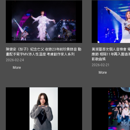
陳健安《梨子》紀念亡父 收錄23年前珍貴錄音 動
黃淑蔓首次個人音樂會 
畫配手寫字MV添人性溫度 考慮創作家人系列
應節 相隔11年再入圍
影歌曲獎
2026-02-24
2026-02-21
More
More