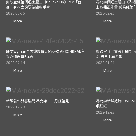
鄭欣宜紅館個唱主題曲《Believe Us》 MV「替
馮允謙個唱主題曲《入場
身」身材太誇要做縮胸手術
士散播正能量 感染紅館
2023-03-06
2023-02-20
More
More
舒文Wyman合力炮製情人節冧歌 ANSONBEAN首
鄭欣宜《仍會等》觸到內
次為情歌填Rap詞
活 思考中尋希望
2023-02-14
2023-01-31
More
More
新碟發佈雙喜臨門 馮允謙：三月紅館見
馮允謙新碟紀錄LOVE &
眼紅紅
2022-12-29
2022-12-28
More
More