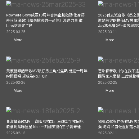
Nowhere Boys成軍10周年音樂企劃啟動 化身郵
2025首支派台歌《然
差叔叔 新歌《給失敗者的一封信》派送力量 徵
邀請陳健朗擔任MV男主
fans信決定主題
Jay馮允謙愛行海旁與
2025-03-25
2025-03-11
More
More
黃淑蔓呷醋新歌MV靚仔男主角成焦點 出道十周年
雲浩影新歌《你在我不遠
盼開個唱 望成為No.1 Girl
團隊家人愛惜 三度感動
2025-02-26
2025-02-25
More
More
黃淑蔓新歌MV 「翻版陳柏霖」王耀宏半裸同床
鄧麗欣邀梁仲恆做MV男主角
浪漫剃鬚睇星星 Kiss一刻爆笑撻Q王子變青蛙
淚 阿炳10度低溫拍落水
2025-02-18
2025-02-11