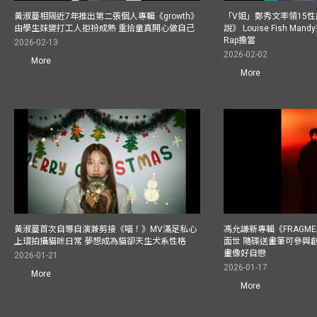
黃淑蔓相隔近7年推出第二張個人專輯《growth》
「V姐」鄭秀文率領15
由學生妹變打工人拒扮成熟 重拾童真開心做自己
說》 Louise Fish Man
Rap擔當
2026-02-13
2026-02-02
More
More
黃淑蔓首次自導自演兼剪接《喵！》MV滿足私心
馮允謙新專輯《FRAGMENT
上環拍攝貓咪日常 夢想成為貓卻天生犬系性格
面世 隨碟送畫筆可參與
畫像好自戀
2026-01-21
2026-01-17
More
More