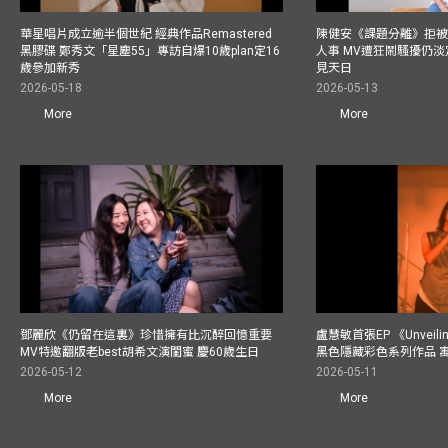
華星唱片成立逾半個世紀 經典作品Remastered
陳健安《課題分離》拒被
黑膠碟 鄭秀文「星塵55」專訪自爆10歲plan定16
人事 MV遭狂鬧騷擾仍淡
歲參加新秀
見天日
2026-05-18
2026-05-13
More
More
鄧麗欣《仍留在這裏》珍惜擁有比沉醉回憶重要
盧慧敏首張EP 《Unvei
MV特邀翻版老best胡希文演閨蜜 慶60歲生日
黑色隱藏彩色系列作品 
2026-05-12
2026-05-11
More
More