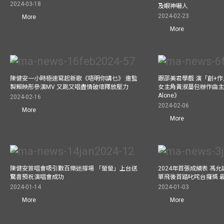
2024-03-18
及眼神嚇人
2024-02-23
More
More
陳健安一小時極速寫起新歌《唔明你講乜》 邀監
跟邵美君學戲 演「創+
製賴映彤參演MV 又跳又唱盡情破壞釋放壓力
女主角黃淑蔓包辦作曲主唱電
Alone》
2024-02-16
2024-02-06
More
More
陳健安簽唱會吸引數百樂迷撐場 「螢螢」上台送
2024年首張成績表 馮
驚喜預祝演唱會成功
單飛後首踏叱咤台攞獎 
2024-01-14
2024-01-03
More
More