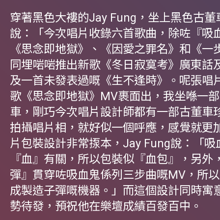
穿著黑色大褸的Jay Fung，坐上黑色古
說：「今次唱片收錄六首歌曲，除咗『吸
《思念即地獄》、《因愛之罪名》和《一
同埋啱啱推出新歌《冬日寂寞考》廣東話
及一首未發表過嘅《生不逢時》。呢張唱
歌《思念即地獄》MV裹面出，我坐喺一部
車，剛巧今次唱片設計師都有一部古董車
拍攝唱片相，就好似一個呼應，感覺就更
片包裝設計非常揼本，Jay Fung說：「
『血』有關，所以包裝似『血包』，另外
彈』貫穿咗吸血鬼係列三步曲嘅MV，所
成製造子彈嘅機器。」而這個設計同時寓意Ja
勢待發，預祝他在樂壇成績百發百中。