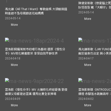
陳健安新歌《戀愛腦之死
妖怪造型 戴「大眼仔」
馮允謙《All That I Want》奪歌曲獎 大頭蝦搞錯
2024-05-14
時差趕不及母親節送花給媽媽
2024-05-14
More
More
雲浩影銅鑼灣鬧市初嚐行為藝術 還原《慢性分
馮允謙新歌《JAY FUN
手》MV梳化睇書歎茶 享受自我平靜世界
瘋狂搶食仍淡定 與小男
2024-04-18
2024-04-17
More
More
雲浩影《慢性分手》MV 火燒梳化終結愛情 劉俊
雲浩影新碟《INTRODUCT
謙爆父母都是迷雲黨 選秀比賽全家捧場
爆燈 赤腳落水跳舞高呼：Let
2024-04-09
2024-04-02
More
More