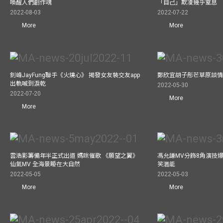
喚醒人們創作魂
「自己」欺凌幾乎窒息
2022-08-03
2022-07-22
More
More
釗峰JayFung聯手《火燒心》 揭發女友裝交友app
鄭欣宜胡子彤芒草原談情
出軌喊到淚乾
2022-05-30
2022-07-20
More
More
雲浩影籌備年半正式出道 媽咪催歌 《願望之翼》
馮允謙MV分飾8角演技爆
仙氣MV 全海景睡在大自然
笑潛能
2022-05-05
2022-05-03
More
More