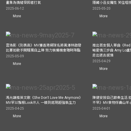
畫象為情緒受困者打氣
隱藏小丑女魔性 笑住唱
2025-06-12
2025-05-20
More
More
雲浩影《別畏高》MV獲香港網球名將黃澤林啟發
推出首支個人單曲《Red 
比賽如歌手開騷獨自上陣 努力裝備機會隨時降臨
喻愛情三步曲 Amy L
走出逝去感情
2025-05-09
2025-04-29
More
More
馮允謙推英文歌《She Don’t Love Me Anymore》
陳健安按自己節奏生活 
MV罕以鬚根Look示人 一鏡到底現超強執生力
不早》MV食物俘虜山羊
2025-04-25
2025-04-01
More
More