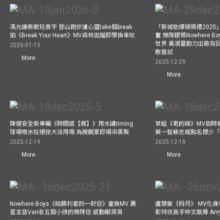
馮允謙新歌玩食字 登山跑步讓心靈take個break
「新城勁爆頒獎禮202
拍《Break Your Heart》MV森林拋錨即學換車呔
奮 樂隊銀獎Nowhere 
世界 黃淑蔓勤力出歌有回報
2026-01-13
敢嘗試
More
2025-12-29
More
陳健安全新專輯《時間感【遲】》用水講timing
草蜢《老的辣》MV如時
球場噴水柱絕技大派用場 為襯靚景即場染黑髮
蔡一智蘇志威點名傑少「D
2025-12-19
2025-12-18
More
More
Nowhere Boys《給勝利者的一封信》童裝MV 壽
盧慧敏《粉月》 MV化身
星主音Van收五個小孩的樂隊信 感動眼濕濕
影特效高手仲文執導 Am