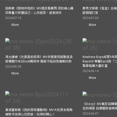
拍新歌《致陪伴我的》MV遇狂風暴雨 梁釗峰心痛
鄭秀文新歌《盲盒》比喻
同事奮力保護自己：心存感恩，感激陪伴
館個唱打氣
2024-07-10
2024-07-03
More
More
馮允謙被《在愛面前投降》MV求婚誓詞感動落淚
Nowhere Boys成軍
皮褸圍巾末日look闖森林 風扇冷貼自我催眠抗熱
Beyond 專屬Band房
取景暗藏大量彩蛋
2024-06-25
2024-06-14
More
More
《Dizzy》MV瘋狂自轉變
全粉場景 自爆閨房香噴
黃淑蔓新歌《我的受保護動物》MV大玩男友視角
2024-06-07
被對手氹得心花怒放：玩得好開心！