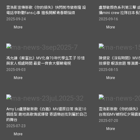
雲浩影宣傳新歌《你的損失》快閃鬧市做樹窿 設
盧慧敏顏色系列第三擊 
電話亭聆聽fans心事 擅長開解青春期惱煩
攝mini crew 拉隊日
2025-09-24
2025-09-16
More
More
馮允謙《蘇富比》MV化身70年代學生王子 珍惜
陳健安《沒有時間》MV在
與家人相處時間 最愛一齊食大餐睇電視
技爆發 眼淚放題 導演讚
2025-09-03
2025-08-15
More
More
Amy Lo盧慧敏新歌《白牆》MV還原日常 換足10
雲浩影新歌《你的損失》
個造型 跪地高歌情感爆發 寄語樂迷找到屬於自己
台南拍MV被粉紅夕陽震
的舞台
2025-07-20
2025-07-23
More
More