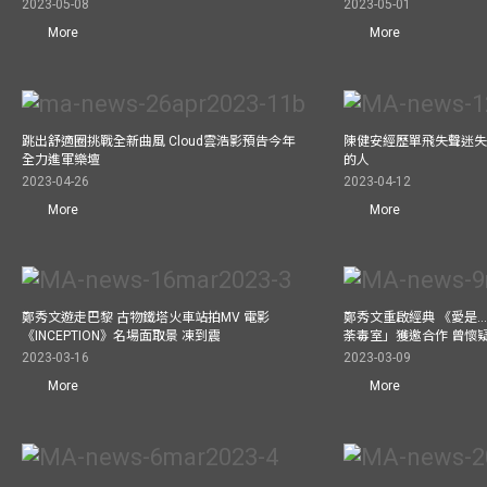
2023-05-08
2023-05-01
More
More
跳出舒適圈挑戰全新曲風 Cloud雲浩影預告今年
陳健安經歷單飛失聲迷失
全力進軍樂壇
的人
2023-04-26
2023-04-12
More
More
鄭秀文遊走巴黎 古物鐵塔火車站拍MV 電影
鄭秀文重啟經典 《愛是..
《INCEPTION》名場面取景 凍到震
荼毒室」獲邀合作 曾懷
2023-03-16
2023-03-09
More
More