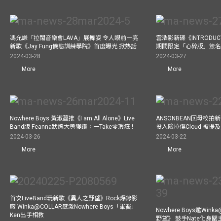
馮允謙「拉闊音樂會LAVA」展舞姿 令人眼前一亮
雲浩影新碟《INTRODUCT
新歌《Jay Fung儀態訓練學院》首度曝光 掀熱話
期間限定「心碎版」簽名 
2024-03-28
2024-03-27
More
More
Nowhere Boys 黃淑蔓推《I am All Alone》Live
ANSONBEAN回母校拍新歌
Band版 Feanna狀態大勇獲讚：一Take零瑕疵！
投入險拉傷Cloud 被
2024-03-26
2024-03-22
More
More
首次LiveBand玩新歌《異人之野望》Rock爆錄影
廠 Winka@COLLAR感激Nowhere Boys「軍醫」
Nowhere Boys邀Win
Ken出手相救
野望》 鼓手Nate化身