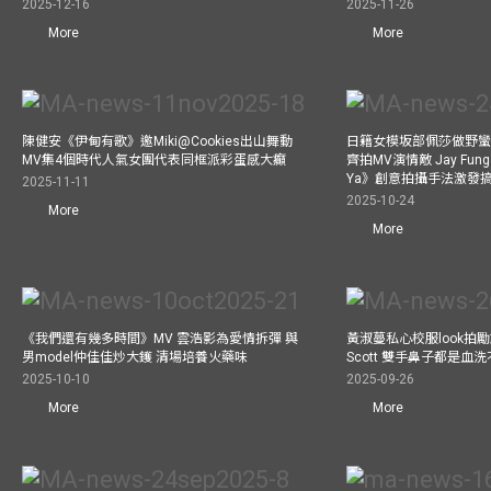
2025-12-16
2025-11-26
More
More
陳健安《伊甸有歌》邀Miki@Cookies出山舞動
日籍女模坂部佩莎做野蠻
MV集4個時代人氣女團代表同框派彩蛋感大癲
齊拍MV演情敵 Jay Fung 
Ya》創意拍攝手法激發
2025-11-11
2025-10-24
More
More
《我們還有幾多時間》MV 雲浩影為愛情拆彈 與
黃淑蔓私心校服look拍
男model仲佳佳炒大鑊 清場培養火藥味
Scott 雙手鼻子都是血
2025-10-10
2025-09-26
More
More