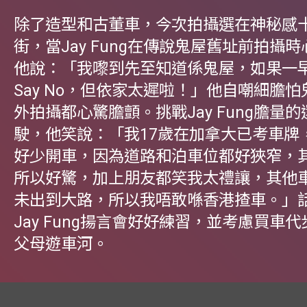
除了造型和古董車，今次拍攝選在神秘感
街，當Jay Fung在傳說鬼屋舊址前拍攝
他說：「我嚟到先至知道係鬼屋，如果一
Say No，但依家太遲啦！」他自嘲細膽
外拍攝都心驚膽顫。挑戰Jay Fung膽量
駛，他笑說：「我17歲在加拿大已考車牌
好少開車，因為道路和泊車位都好狹窄，
所以好驚，加上朋友都笑我太禮讓，其他
未出到大路，所以我唔敢喺香港揸車。」
Jay Fung揚言會好好練習，並考慮買車
父母遊車河。