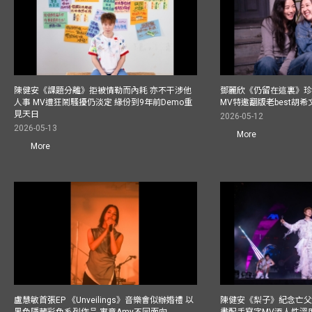
陳健安《課題分離》拒被情勒而內耗 亦不干涉他
鄧麗欣《仍留在這裏》
人事 MV遭狂鬧騷擾仍淡定 緣份到9年前Demo重
MV特邀翻版老best胡希
見天日
2026-05-12
2026-05-13
More
More
盧慧敏首張EP 《Unveilings》音樂會似辦婚禮 以
陳健安《梨子》紀念亡父 
黑色隱藏彩色系列作品 寓意Amy不同面向
畫配手寫字MV添人性溫