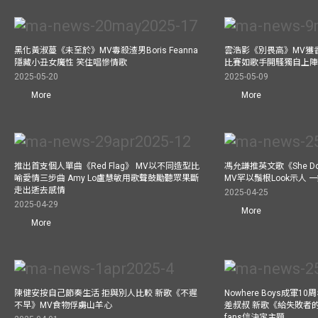
黑化黃淑蔓《未至於》MV毒殺渣男Boris Feanna
雲浩影《別畏高》MV獲
隱藏小丑女魔性 笑住唱慘情歌
比賽如歌手開騷獨自上陣
2025-05-20
2025-05-09
More
More
推出首支個人單曲《Red Flag》 MV以不同造型比
馮允謙推英文歌《She Don’t
喻愛情三步曲 Amy Lo盧慧敏用歌聲鼓勵聽眾果斷
MV罕以鬚根Look示人
走出逝去感情
2025-04-25
2025-04-29
More
More
陳健安按自己節奏生活 拒與別人比較 新歌《不遲
Nowhere Boys成軍
不早》MV食物俘虜山羊心
差叔叔 新歌《給失敗者
fans信決定主題