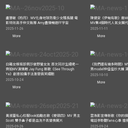
盧慧敏《粉月》 MV化身地球防衛少女騷長腿 電
陳健安《伊甸有歌》邀Mik
影特效高手仲文執導 Amy盡情暢遊FF宇宙
MV集4個時代人氣女團
2025-11-26
2025-11-11
More
More
日籍女模坂部佩莎做野蠻女友 首次同孖生細佬一
《我們還有幾多時間》MV
齊拍MV演情敵 Jay Fung 新歌《See Through
男model仲佳佳炒大鑊
Ya》創意拍攝手法激發搞笑細胞
2025-10-10
2025-10-24
More
More
黃淑蔓私心校服look拍勵志歌《梗頸四》MV 男主
雲浩影宣傳新歌《你的損
Scott 雙手鼻子都是血洗不丟變喪屍片
電話亭聆聽fans心事 
2025-09-26
2025-09-24