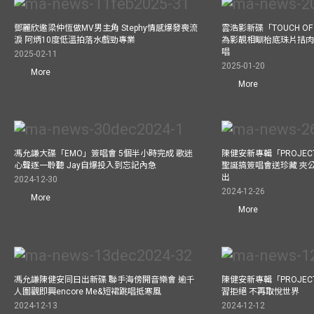
鄧麗欣邀梁仲恆做MV男主角 Stephy情感爆發喪流
雲浩影新碟「TOUCH OF
淚 阿炳10度低溫拍落水戲勁專業
為影靚相瞓枱底珠片拮肉
唱
2025-02-11
2025-01-20
More
More
馮允謙大碟「EMO」簽唱會 5個半小時完成 歌迷
陳健安新專輯「PROJECT
心聲逐一聆聽 Jay自爆投入到忘記內急
聖誕搞簽唱會送珍藏 夾
出
2024-12-30
2024-12-26
More
More
馮允謙陳健安同日出新碟 聯手海傍開音樂會 逾千
陳健安新專輯「PROJECT
人圍觀即興encore Me&短裙跳唱抵寒風
習拒絕 不再取悅世界
2024-12-13
2024-12-12