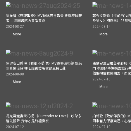
馮允謙《無理取樂》MV拉隊曼谷取景 挑戰泰國舞
鄭秀文新歌《從前的我們
者 百年圖書館內又唱又跳
身男女》初戀黑川23年
2024-08-27
2024-08-14
More
More
陳健安自薦演《我很不愛你》MV遭導演拒絕 錄音
陳健安生日推首張彩膠《Life
室真情流露 哽咽版被監製收錄直接出街
門 孝順仔帶媽媽去旅行
個佢抱住我周圍去，而
2024-08-08
2024-07-16
More
More
馮允謙寵妻天花板 《Surrender to Love》 吵架永
拍新歌《致陪伴我的》M
遠先投降 有你才是終極贏家
同事奮力保護自己：心
2024-07-12
2024-07-10