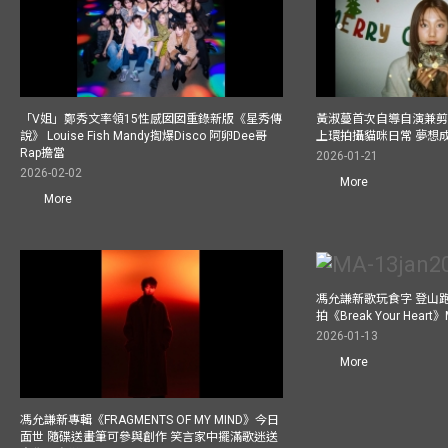
「V姐」鄭秀文率領15性感囡囡重錄新版《星秀傳
黃淑蔓首次自導自演兼剪
說》 Louise Fish Mandy揈爆Disco 阿卵Dee哥
上環拍攝貓咪日常 夢想
Rap擔當
2026-01-21
2026-02-02
More
More
馮允謙新歌玩食字 登山跑步
拍《Break Your He
2026-01-13
More
馮允謙新專輯《FRAGMENTS OF MY MIND》今日
面世 隨碟送畫筆可參與創作 笑言家中擺滿歌迷送