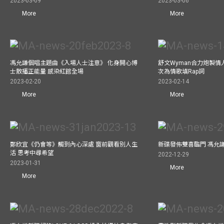
2023-03-09
2023-03-06
More
More
馮允謙個唱主題曲《入場人士注意》 化身開心博
舒文Wyman合力炮製情人
士散播正能量 感染紅館全場
次為情歌填Rap詞
2023-02-20
2023-02-14
More
More
鄭欣宜《仍會等》觸到內心深處 窗前觀看別人生
新碟發佈雙喜臨門 馮允
活 思考中尋希望
2022-12-29
2023-01-31
More
More