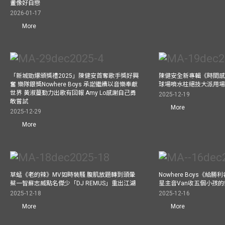
畫像好自戀
2026-01-17
More
「新城勁爆頒獎禮2025」陳健安首奪歌手獎好興
陳健安全新專輯《時間感【
奮 樂隊銀獎Nowhere Boys 承諾繼續以音樂奉獻
球場噴水柱絕技大派用場
世界 黃淑蔓勤力出歌有回報 Amy Lo感謝自己勇
2025-12-19
敢嘗試
More
2025-12-29
More
草蜢《老的辣》MV如時裝騷 腹肌放題轉到頭暈
Nowhere Boys《給
蔡一智蘇志威點名傑少「DJ REMUS」重出江湖
星主音Van收五個小孩的
2025-12-18
2025-12-16
More
More