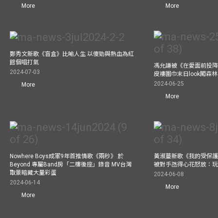
More
More
鄭秀文新歌《盲盒》比喻人生 以傻勁與熱血為紅
館個唱打氣
馮允謙被《在愛面前投降
2024-07-03
皮褸圍巾末日look闖森
2024-06-25
More
More
Nowhere Boys成軍9年首推情歌《兩秒》 於
黃淑蔓新歌《我的受保護
Beyond 專屬Band房「二樓後座」錄音 MV台灣
被對手氹得心花怒放：
取景暗藏大量彩蛋
2024-06-08
2024-06-14
More
More