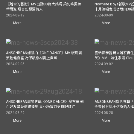
《離合的藝術》MV出動80歲大姑媽 梁釗峰獨舞
Nowhere Boys新歌
華爾滋 坦言幻想舊情人
十月演唱會成功甩肉30
2024-09-19
2024-09-09
More
More
ANSONBEAN爆肌拍《ONE DANCE》MV 現場變
雲浩影學習獨立離家自住
流動健身室 為保靚身材愛上自煮
笑》MV一啖住家湯 Clo
2024-09-05
2024-09-02
More
More
ANSONBEAN處男專輯《ONE DANCE》發布會 逾
ANSONBEAN處男專輯「
百好友摯愛傳媒捧場 見豆粉冒雨支持眼紅紅
全天候谷肌＋仿原始人進食
2024-08-29
2024-08-28
More
More