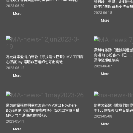
梁釗峰「遺憾」企劃伸延
2023-06-20
信任和無限資源支持夢
2023-06-18
More
More
梁釗峰啟動「遺憾與遺
劇場 峰心粉客串《已……（
馮允謙率愛將拍新歌《尋找隱世巨聲》MV 囝囝齊
梁仲恆爆肚惹笑
心保護Jay 證明非惡老師也可出高徒
2023-06-07
2023-06-12
More
More
邀請前輩張達明馮素波客串MV演出 Nowhere
鄭秀文新歌《致我們的夢想》
Boys新歌《我們的移動城堡》 設大型宣傳車播
率100位舞者 從痛苦低
MV走勻全港傳遞快樂訊息
2023-05-08
2023-05-11
More
More