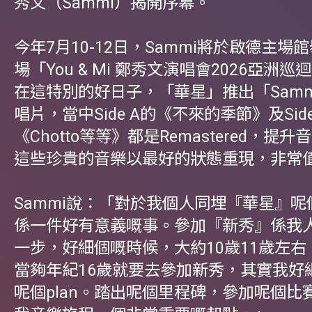
秀文（Sammi）揭開序幕。
今年7月10-12日，Sammi將於啟德主場
場「You & Mi 鄭秀文演唱會2026亞洲
在這特別的好日子，「華星」推出「Samm
唱片，當中Side A的《不來的季節》及Side
《Chotto等等》都是Remastered，提
這些珍貴的音樂以最好的狀態重現，非常
Sammi說：「對於我個人同埋『華星』呢個l
係一件好有意義嘅事。參加『新秀』係我
一步，好細個嘅時候，大約10歲11歲左
當夠年紀16歲就要去參加新秀，其實我好
呢個plan。踏出呢個里程碑，參加呢個比