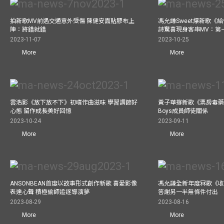
拍新歌MV前遇交通意外受傷 陳健安面貼膠布上
馮允謙Sweet爆新歌《
陣：將錯就錯
詩驚喜現身客串MV：第
2023-11-07
2023-10-25
More
More
雲浩影《放下放不下》初嚐作曲滋味 學習調節好
黃子華撐新歌《票房毒藥》拍
心態 留作成長美好回憶
Boys成員師徒關係
2023-10-24
2023-09-11
More
More
ANSONBEAN首度以故事形式創作新歌 喜愛影像
馮允謙全新年度冧歌《收
表達心聲 積極偷師追逐導演夢
答謝另一半無條件付出
2023-08-29
2023-08-16
More
More