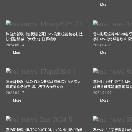
More
陳健安新歌《戀愛腦之死》MV為愛成魔 精心打造
雲浩影銅鑼灣鬧市初嚐行
妖怪造型 戴「大眼仔」狂標眼水
手》MV梳化睇書歎茶 
2024-05-14
2024-04-18
More
More
馮允謙新歌《JAY FUNG儀態訓練學院》MV 旁人
雲浩影《慢性分手》MV 
瘋狂搶食仍淡定 與小男孩合作靠零食
謙爆父母都是迷雲黨 選
2024-04-17
2024-04-09
More
More
雲浩影新碟《INTRODUCTION to PAIN》靚相仙氣
馮允謙「拉闊音樂會LAV