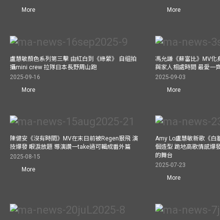
More
More
盧慧敏顏色系列第三擊 由紅白到《綠縈》 自組拍
馮允謙《蘇富比》MV化身
攝mini crew 拉隊日本長野周山跑
與家人相處時間 最愛一
2025-09-16
2025-09-03
More
More
陳健安《沒有時間》MV在末日前被Regen狠飛 演
Amy Lo盧慧敏新歌《白
技爆發 眼淚放題 導演讚一take過可輯成番外篇
個造型 跪地高歌情感爆
的舞台
2025-08-15
2025-07-23
More
More