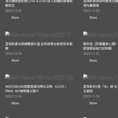
馮允謙新碟紀錄LOVE & LOSS 投入拍攝紋身傷疤
雲浩影新碟發佈會馮允謙
眼紅紅
柔內裏倔強
2022-12-28
2022-12-20
More
More
雲浩影處女碟藏驚喜彩蛋 反叛高貴仙氣造型多面
鄭欣宜《恐懼蠶食心靈》
睇
感激歌迷給力迎挑戰
2022-12-19
2022-11-21
More
More
ANSONBEAN假戲真做肉搏女主角 《LOVE /
雲浩影MV遇「冰」變 玩
PAIN》MV被隊腫太陽穴
毛管戙
2022-11-16
2022-11-15
More
More