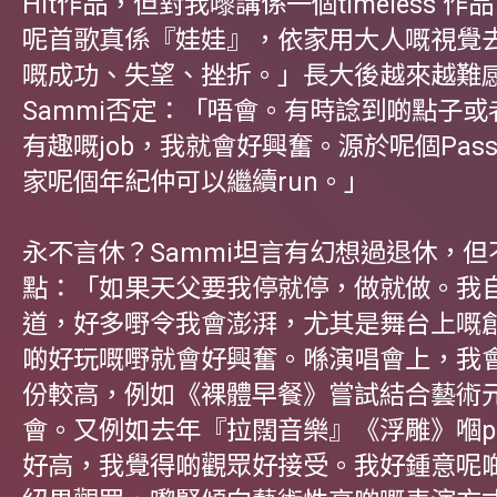
Hit作品，但對我嚟講係一個timeless 
呢首歌真係『娃娃』，依家用大人嘅視覺
嘅成功、失望、挫折。」長大後越來越難
Sammi否定：「唔會。有時諗到啲點子
有趣嘅job，我就會好興奮。源於呢個Pass
家呢個年紀仲可以繼續run。」
永不言休？Sammi坦言有幻想過退休，
點：「如果天父要我停就停，做就做。我
道，好多嘢令我會澎湃，尤其是舞台上嘅
啲好玩嘅嘢就會好興奮。喺演唱會上，我
份較高，例如《裸體早餐》嘗試結合藝術
會。又例如去年『拉闊音樂』《浮雕》嗰pa
好高，我覺得啲觀眾好接受。我好鍾意呢