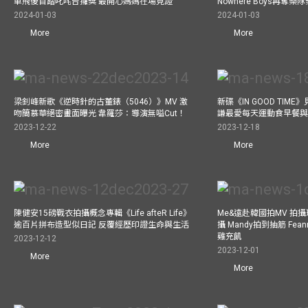
單飛後首踏叱咤台攞獎 最開心媽媽在場見證
Nowhere Boys再奪
2024-01-03
2024-01-03
More
More
梁釗峰新歌《逆時針的古董錶（5046）》MV 激
新碟《IN GOOD TIM
吻簡慕華絕密畫面曝光 韋羅莎：導演無嗌Cut！
謙最愛每天運動食早餐
2023-12-22
2023-12-18
More
More
陳健安15磅戰衣拍攝概念專輯《Life afteR Life》
Me&遠赴韓國拍MV 拍
逾百片拼布造型似日記 反覆經歷印證生命與生活
攝 Mandy拍到抽筋 Fea
雞充飢
2023-12-12
2023-12-01
More
More