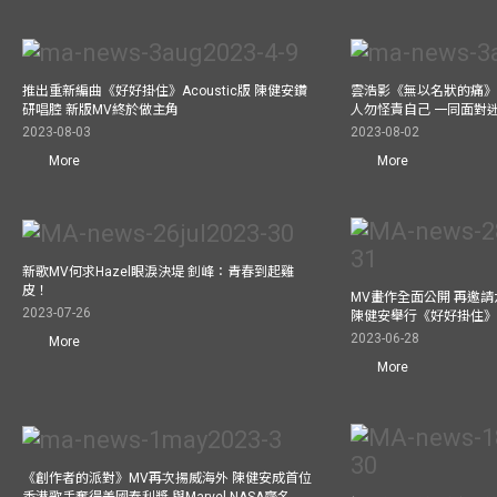
推出重新編曲《好好掛住》Acoustic版 陳健安鑽
雲浩影《無以名狀的痛》
研唱腔 新版MV終於做主角
人勿怪責自己 一同面對
2023-08-03
2023-08-02
More
More
新歌MV何求Hazel眼淚決堤 釗峰：青春到起雞
皮！
MV畫作全面公開 再邀
2023-07-26
陳健安舉行《好好掛住
2023-06-28
More
More
《創作者的派對》MV再次揚威海外 陳健安成首位
香港歌手奪得美國泰利獎 與Marvel NASA齊名