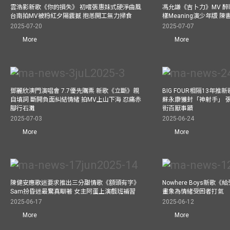
雲浩影新歌《你的損失》 初嚐張惠妹式硬淨曲風
馮允謙《吉卜力》MV 醉l
台南拍MV被粉紅夕陽震撼 抱恙開工無力掃食
樣Meaning演少年版 
2025-07-20
2025-07-07
More
More
鄧麗欣澳門演唱會 7.7優先購票 新歌《立斷》親
BIG FOUR相隔13年
自填詞 斷開負面糾結情緒 拍MV上山下海 忍痛赤
蘇永康獲封「神射手」 
腳行石灘
街百厭事蹟
2025-07-03
2025-06-24
More
More
陳健安應歌迷要求推出三分甜情歌《額頭有字》
Nowhere Boys新歌
Sam扮昏迷最驚真瞓著 女主阿蛋上演戲班補習
畫象為情緒受困者打氣
2025-06-17
2025-06-12
More
More