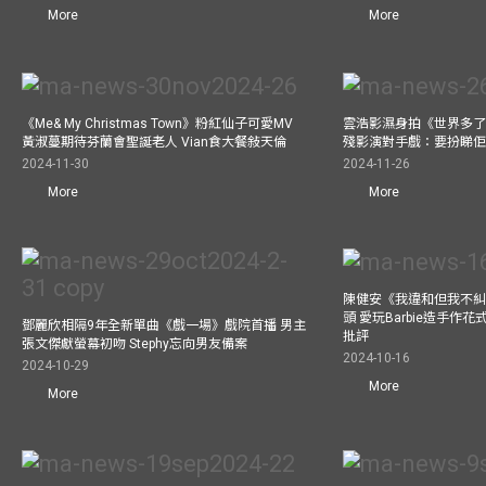
More
More
《Me& My Christmas Town》粉紅仙子可愛MV
雲浩影濕身拍《世界多了
黃淑蔓期待芬蘭會聖誕老人 Vian食大餐敍天倫
殘影演對手戲：要扮睇
2024-11-30
2024-11-26
More
More
陳健安《我違和但我不糾正
頭 愛玩Barbie造手作
鄧麗欣相隔9年全新單曲《戲一場》戲院首播 男主
批評
張文傑獻螢幕初吻 Stephy忘向男友備案
2024-10-16
2024-10-29
More
More