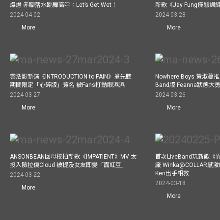
爆燈 赤腳落水跳舞高呼：Let’s Get Wet！
新歌《Jay Fung儀態
2024-04-02
2024-03-28
More
More
雲浩影新碟《INTRODUCTION to PAIN》搶先聽
Nowhere Boys 黃淑蔓推《I
期間限定「心碎版」簽名 被Fans打動眼濕濕
Band版 Feanna狀態
2024-03-27
2024-03-26
More
More
ANSONBEAN回母校拍新歌《IMPATIENT》MV 太
首次LiveBand玩新歌
投入險拉傷Cloud 被提及女友即變「面紅豆」
廠 Winka@COLLAR感激
Ken出手相救
2024-03-22
2024-03-18
More
More