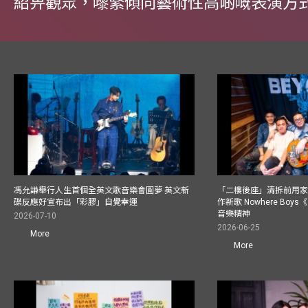
紹畀觀眾，嚟緊傾向藝術性高啲嘅表演方
馮允謙舉行人生首個全英文歌音樂會圓夢 英文新
「二樓後座」清拆前用
碟反應好宣布出「彩膠」自覺幸運
作新歌 Nowhere Boy
音樂精神
2026-07-10
2026-06-25
More
More