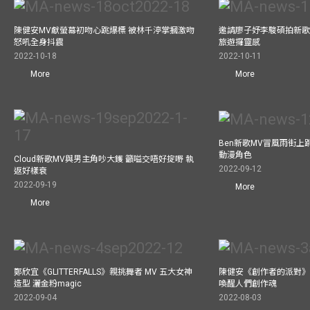
陳健安MV獻螢幕初吻心跳爆標 被林千渟掌摑激吻
邀請廖子妤李駿碩拍新歌MV
怒吼全身抖震
旅遊攞靈感
2022-10-18
2022-10-11
More
More
Ben新歌MV冒風雨街上
動漫角色
Cloud新歌MV與男主角吵大鑊 籲嗌交唔好掟嘢 執
2022-09-12
返好樣衰
2022-09-19
More
More
鄭欣宜《GLITTERFALLS》親挑舞者 MV 五大女神
陳健安《創作者的派對》
造型 灑金粉magic
喚醒人們創作魂
2022-09-04
2022-08-03