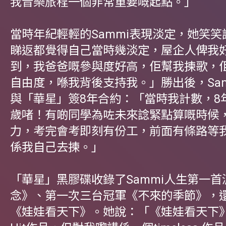
我音樂旅程一個非常重要嘅起點。」
當時年紀輕輕的Sammi表現淡定，她笑
睇返都覺得自己當時幾淡定，屋企人俾我
到，我爸爸嘅參與度好高，佢幫我揀歌，
自由度，喺我背後支持我。」勝出後，Sa
與「華星」簽8年合約：「當時我計數，8
歲啫！有啲同學為咗未來諗緊點算嘅時候
力，考完會考即刻有份工，前面有條路等
係我自己去揀。」
「華星」黑膠碟收錄了Sammi人生第一首
念》、第一次三台冠軍《不來的季節》，
《娃娃看天下》。她說：「《娃娃看天下