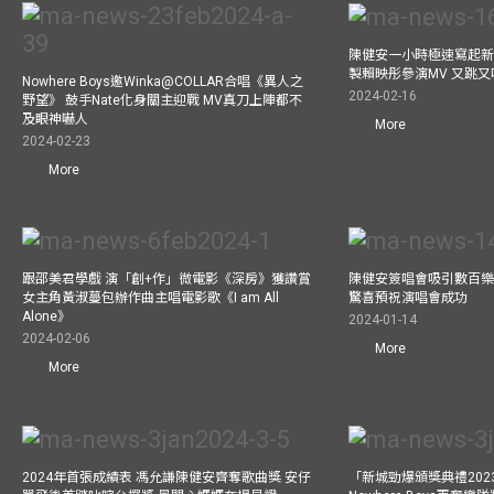
陳健安一小時極速寫起新
製賴映彤參演MV 又跳
Nowhere Boys邀Winka@COLLAR合唱《異人之
2024-02-16
野望》 鼓手Nate化身關主迎戰 MV真刀上陣都不
及眼神嚇人
More
2024-02-23
More
跟邵美君學戲 演「創+作」微電影《深房》獲讚賞
陳健安簽唱會吸引數百樂
女主角黃淑蔓包辦作曲主唱電影歌《I am All
驚喜預祝演唱會成功
Alone》
2024-01-14
2024-02-06
More
More
2024年首張成績表 馮允謙陳健安齊奪歌曲獎 安仔
「新城勁爆頒獎典禮202