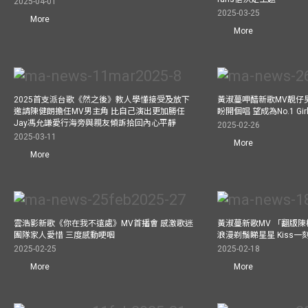
2025-04-01
2025-03-25
More
More
2025首支派台歌《然之後》教人學懂接受及放下
黃淑蔓呷醋新歌MV靚仔
邀請陳健朗擔任MV男主角 比自己演出更加勝任
盼開個唱 望成為No.1 Gir
Jay馮允謙愛行海旁與親友傾訴拾回內心平靜
2025-02-26
2025-03-11
More
More
雲浩影新歌《你在我不遠處》MV首播會 感激歌迷
黃淑蔓新歌MV 「翻版
團隊家人愛惜 三度感動哽咽
浪漫剃鬚睇星星 Kiss
2025-02-25
2025-02-18
More
More