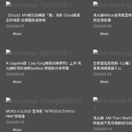
《Dizzy》MV瘋狂自轉變「暈」浩影 Cloud最愛
馮允謙KKBox香港風雲
全粉場景 自爆閨房香噴噴
掀全場高潮
2024-06-07
2024-06-05
More
More
A Cappella版《Jay Fung儀態訓練學院》上架 馮
全泰國班底炮製《心魔》M
允謙盼梁釗峰教beatbox 齊組無伴奏男團
真摯演繹震撼入心
2024-06-05
2024-05-23
More
More
MOKO x CLOUD 雲浩影 “INTRODUCTION to
PAIN”簽唱會
馮允謙《All That I 
2024-05-19
時差趕不及母親節送花
2024-05-14
More