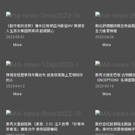
《創作者的派對》獲布拉格頒亞洲最佳MV 陳健安
跳出舒適圈挑戰全新曲風 
人生首次奪國際獎項 超級開心
全力進軍樂壇
2023-05-01
2023-04-26
More
More
陳健安經歷單飛失聲迷失 感激寂寞路上互相陪伴
鄭秀文遊走巴黎 古物鐵塔
的人
《INCEPTION》名場面
2023-04-12
2023-03-16
More
More
鄭秀文重啟經典 《愛是...2.0》注入哲學 「好青年
鄭欣宜紅館個唱主題曲《Bel
荼毒室」獲邀合作 曾懷疑是騙局
身」身材太誇要做縮胸