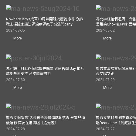
Nowhere Boys成軍10周年開騷揭慶祝序幕 分飾
馮允謙紅館個唱周二公售
戰士探險家魔法師治療師瘋子城堡開party
思甜笑Chok樣Jay多面
2024-08-05
2024-08-02
More
More
馮允謙十月紅館個唱優先購票 火速售罄 Jay 拍片
鄭秀文演唱會尾場三度Enco
感謝熱烈支持 承諾繼續努力
台又唱又跳
2024-07-30
2024-07-29
More
More
鄭秀文個唱第12場 被全場燈海感動落淚 岑寧兒衝
鄭秀文第11場獲李嘉欣
破陰影 首次在港演唱《追光者》
唱Dear Jane《到底
2024-07-28
2024-07-27