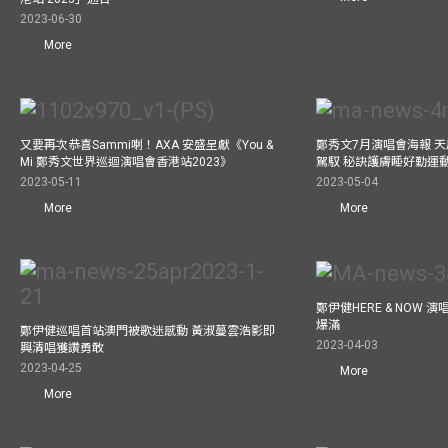
2023-06-30
More
又要再次恭喜Sammi喇！AXA 安盛呈獻《You &
鄭秀文7月演唱會海報 
Mi 鄭秀文世界巡迴演唱會香港站2023》
駕馭 秘訣護膚睡好勤運
2023-05-11
2023-05-04
More
More
鄭伊健HERE & NOW 
爆滿
鄭伊健巡唱首站澳門被歌迷感動 黃淑蔓雲浩影即
2023-04-03
興清唱獲讚勇敢
2023-04-25
More
More