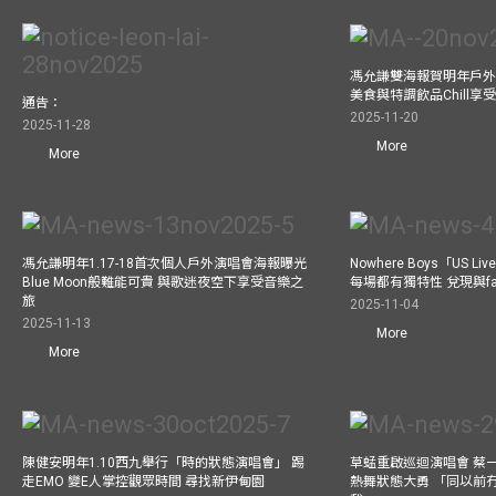
馮允謙雙海報賀明年戶外騷
美食與特調飲品Chill享
通告：
2025-11-20
2025-11-28
More
More
馮允謙明年1.17-18首次個人戶外演唱會海報曝光
Nowhere Boys「US
Blue Moon般難能可貴 與歌迷夜空下享受音樂之
每場都有獨特性 兌現與f
旅
2025-11-04
2025-11-13
More
More
陳健安明年1.10西九舉行「時的狀態演唱會」 踢
草蜢重啟巡迴演唱會 蔡
走EMO 變E人掌控觀眾時間 尋找新伊甸園
熱舞狀態大勇 「同以前