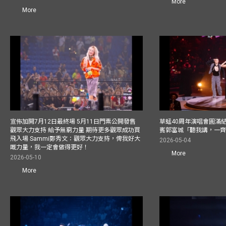
More
More
宣佈加開7月12日最終場 5月11日門票公開發售
草蜢40周年演唱會圓滿結束F
觀眾大力支持 給予無窮力量 期待更多觀眾成功買
賓郭富城「聽我講，一
飛入場 Sammi鄭秀文：觀眾大力支持，俾我好大
2026-05-04
嘅力量，我一定會做得更好！
More
2026-05-10
More