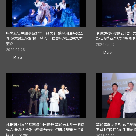
張學友任草蜢嘉賓解開「迷思」 聽林珊珊唱歌回
草蜢x軟硬 復刻2012
春 蘇志威紅館倒數「登六」 預告尾場出200%力
XXL版造型鬥唱鬥嘴 鄭
盡跳
2026-05-02
2026-05-03
More
More
林珊珊相隔20年再踏台回憶殺 草蜢送金哨子隨時
草蜢驚喜現身Fans包場睇演
候命 全場大合唱《戀愛預告》 伊健肉緊後台打點
定4月紅館打Call手勢配喜
嗌GoodShow