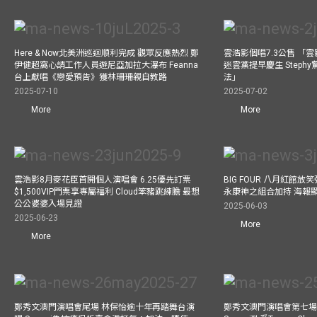
Here & Now北美洲巡迴順利完成 觀眾反應熱烈 鄭
雲浩影個唱7.3公售 「
伊健超窩心請工作人員遊尼亞加拉大瀑布 Feanna
迷雲黨提早慶生 Step
台上獻唱《戀愛預告》獲林珊珊親自教路
法」
2025-07-10
2025-07-02
More
More
雲浩影8月麥花臣首開個人演唱會 6.25優先訂票
BIG FOUR 八月紅館放笑彈
$1,500VIP門票享專屬福利 Cloud笨豬跳練膽 最想
永康神之組合加持 海報
公公婆婆入場見證
2025-06-03
2025-06-23
More
More
鄭秀文澳門演唱會尾場 林保怡逾十年再踏舞台演
鄭秀文澳門演唱會第七場