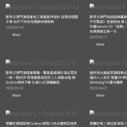
鄭秀文澳門演唱會第三場嘉賓林愷鈴 自彈自唱騷
鄭秀文澳門站加唱專屬
才華 向天下所有母親節快樂致敬
不可取替》答謝粉絲 第二
珍藏Sammi CD「自肥」
2025-05-14
為偶像獻出第一次
More
2025-05-11
More
鄭秀文澳門演唱會開鑼，驚喜處處精彩演出耳目
寵粉馮允謙感恩個唱衝出香
一新一致好評 首場嘉賓胡定欣二人激動合唱 與
福利人人有份 限量VIP票
Scott火辣椅子舞 化身DJ打碟曬腹肌
日HotdogTIX優先購票
2025-05-10
2025-04-07
More
More
鄧麗欣個唱尾場Cookies相隔13年合體掀回憶殺
鄧麗欣第二場紅館演唱 Co