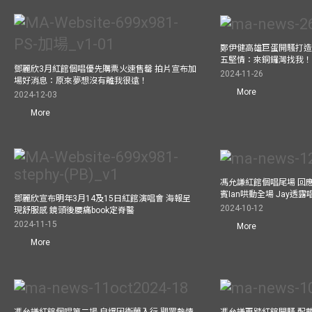
鄭伊健高雄巨蛋開騷打造
五堅情：來銅鑼灣找我
鄧麗欣3月紅館個唱優先購票火速售罄 拍片宣布加
2024-11-26
場好消息：原來夢想沒有離我很遠！
More
2024-12-03
More
馮允謙紅館個唱尾場 回
賓Ian哄動全場 Jay透
鄧麗欣宣布明年3月14及15日紅館演唱會 海報呈
2024-10-12
現舒服感 鏡頭後腰痛book定脊醫
2024-11-15
More
More
馮允謙紅館個唱第二場 自爆因衛蘭入行 觀眾熱情
馮允謙再踏紅館開騷 配戴2