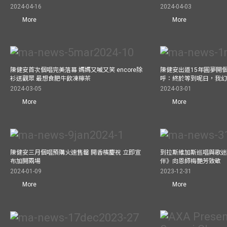
2024-04-16
2024-04-03
More
More
陳健安首次個唱完美落幕 媽媽又喊又笑 encore除
陳健安出道15年圓夢開個
衫送觀眾 最想食肥牛飲凍檸茶
呼：終於等到呢日，我
2024-03-05
2024-03-01
More
More
陳健安三月個唱預購火速售罄 開香檳慶祝 立即宣
到拉斯維加斯巡唱與歌迷
布加開兩場
伴》向恩師梅艷芳致敬
2024-01-09
2023-12-31
More
More