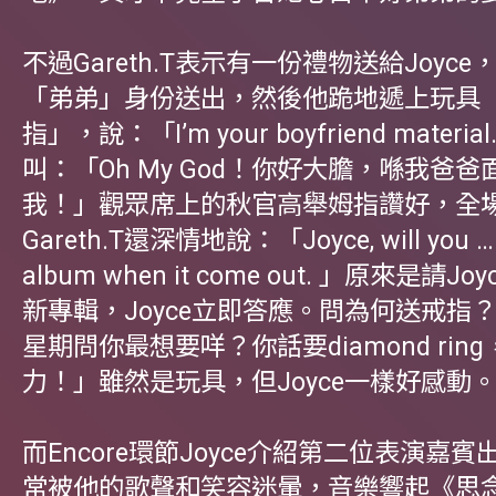
不過Gareth.T表示有一份禮物送給Joyc
「弟弟」身份送出，然後他跪地遞上玩具
指」，說：「I’m your boyfriend materia
叫：「Oh My God！你好大膽，喺我爸
我！」觀眾席上的秋官高舉姆指讚好，全
Gareth.T還深情地說：「Joyce, will you …
album when it come out. 」原來是請
新專輯，Joyce立即答應。問為何送戒指
星期問你最想要咩？你話要diamond rin
力！」雖然是玩具，但Joyce一樣好感動
而Encore環節Joyce介紹第二位表演嘉
常被他的歌聲和笑容迷暈，音樂響起《思