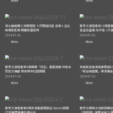
More
More
馮允謙連續三年開個唱 十月再踏紅館 音樂人生比
鄭秀文演唱會第10場嘉賓J
喻電影配樂 開展新里程碑
盲盒扭蛋機 拖手唱《不
2024-07-26
2024-07-25
More
More
鄭秀文演唱會第9場網傳「待定」嘉賓揭曉 林峯收
草蜢新加坡演唱會兩度Enc
巨型叉燒飯 預告明年紅館開騷
「新加坡國寶」陳潔儀
2024-07-24
2024-07-23
More
More
鄭秀文演唱會第8場表演嘉賓周殷廷 Sammi掀開
鄭秀文親製水泡餅頸鏈送
YT低胸西裝褸全場尖叫
《填詞魂》謝雅兒給力 