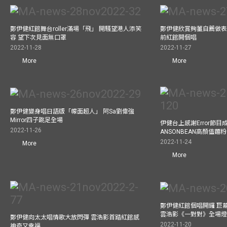
鄭伊健紅館舞台roller滿場「飛」 開騷望港人添笑
鄭伊健欣賞夠薑自薦做表演嘉
容 望下次見面無口罩
前紅館開個唱
2022-11-28
2022-11-27
More
More
鄭伊健變身唱日語版「幪面超人」 阿Sa劉偉強
Mirror四子跳足全場
伊健台上感謝Error節目成
2022-11-26
ANSONBEAN高顏值麵
2022-11-24
More
More
鄭伊健紅館個唱開鑼 巨
雲浩影《一對對》全場
鄭伊健向太太唱情歌大放閃彈 雲浩影首踏紅館感
2022-11-20
神奇又幸福