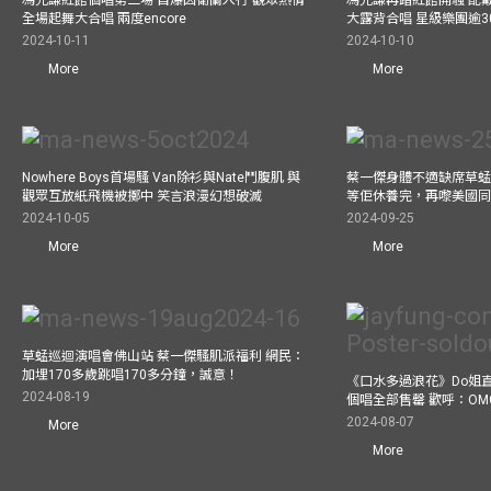
全場起舞大合唱 兩度encore
大露背合唱 星級樂團逾3
2024-10-11
2024-10-10
More
More
Nowhere Boys首場騷 Van除衫與Nate鬥腹肌 與
蔡一傑身體不適缺席草蜢
觀眾互放紙飛機被擲中 笑言浪漫幻想破滅
等佢休養完，再嚟美國
2024-10-05
2024-09-25
More
More
草蜢巡迴演唱會佛山站 蔡一傑騷肌派福利 網民：
加埋170多歲跳唱170多分鐘，誠意！
《口水多過浪花》Do姐
2024-08-19
個唱全部售罄 歡呼：OM
2024-08-07
More
More