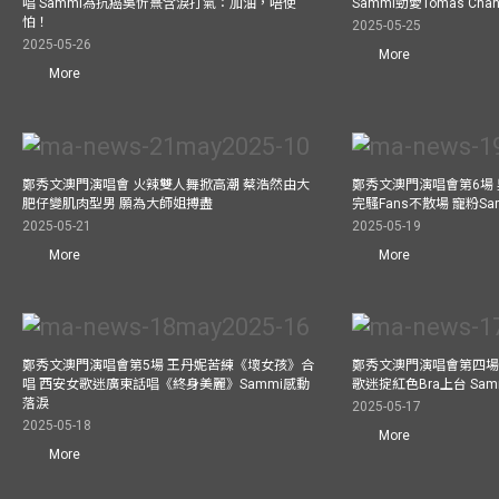
唱 Sammi為抗癌吳忻熹含淚打氣：加油，唔使
Sammi勁愛Tomas C
怕！
2025-05-25
2025-05-26
More
More
鄭秀文澳門演唱會 火辣雙人舞掀高潮 蔡浩然由大
鄭秀文澳門演唱會第6場
肥仔變肌肉型男 願為大師姐搏盡
完騷Fans不散場 寵粉S
2025-05-21
2025-05-19
More
More
鄭秀文澳門演唱會第5場 王丹妮苦練《壞女孩》合
鄭秀文澳門演唱會第四場
唱 西安女歌迷廣東話唱《終身美麗》Sammi感動
歌迷掟紅色Bra上台 Sa
落淚
2025-05-17
2025-05-18
More
More