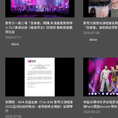
鄭秀文一連三場「答謝會」開鑼 表演嘉賓劉德華
鄭秀文啟德站演唱會延期
人力小黃車巡遊《瘦身男女》回憶殺 鞠躬感謝觀
「答謝會」減低歌迷受
眾包容
2026-07-06
2026-07-11
More
More
新聞稿︰AXA 安盛呈獻《You & Mi 鄭秀文演唱會
草蜢40周年世界巡唱首
2026亞洲巡迴終點站－香港啟德主場館》延期舉
情Fans兩度encore
行
2026-06-24
2026-07-06