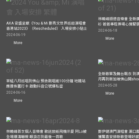
林曉峰順德音樂會 全新
AXA 安盛呈獻《You & Mi 鄭秀文世界巡迴演唱會
衫 爸爸專程捧場心情緊
香港站2023》（Rescheduled） 入場安排小貼士
2024-06-18
2024-06-19
More
More
全新歌單及舞台戰衣 到澳
月再到新加坡佛山開show
草蜢八月巡唱到佛山 預告跳唱逾100分鐘 地鐵站
2024-05-28
應援佈置打卡 啟動抖音公號爆私密
2024-06-16
More
More
林曉峰首次個人音樂會 歌迷放紙飛機示愛 阿Lo被
鄭伊健澳門演唱會 漏口
全場爆滿嚇襯 眼淚忍到最後一首歌
獲驚喜安排新歌登場好感