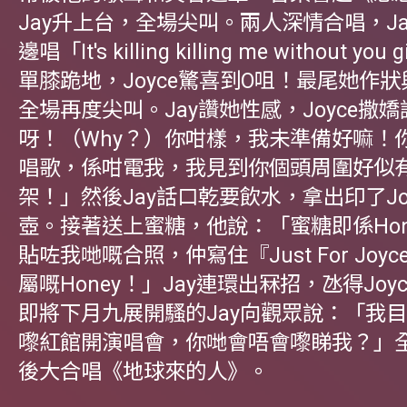
Jay升上台，全場尖叫。兩人深情合唱，Ja
邊唱「It's killing killing me without yo
單膝跪地，Joyce驚喜到O咀！最尾她作狀
全場再度尖叫。Jay讚她性感，Joyce撒
呀！（Why？）你咁樣，我未準備好嘛！
唱歌，係咁電我，我見到你個頭周圍好似
架！」然後Jay話口乾要飲水，拿出印了Jo
壺。接著送上蜜糖，他說：「蜜糖即係Hon
貼咗我哋嘅合照，仲寫住『Just For Joy
屬嘅Honey！」Jay連環出冧招，氹得Joy
即將下月九展開騷的Jay向觀眾說：「我
嚟紅館開演唱會，你哋會唔會嚟睇我？」
後大合唱《地球來的人》。