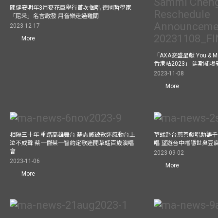
陳健安明年3月麥花臣舉行首次個唱 德國哲學家
「尼采」名言啟發 用音樂走過難關
2023-12-17
More
「AXA安盛呈獻 You &
香港站2023」 延期補
2023-11-08
More
相隔三十年 重踏高雄舞台 蘇志威被歌迷感動台上
草蜢赴台慈善獻唱助籌千
泣不成聲 蔡一傑蔡一智約定歌迷開草蜢百歲演唱
唱 望遊台中嚐隱世臭豆
會
2023-09-02
2023-11-06
More
More