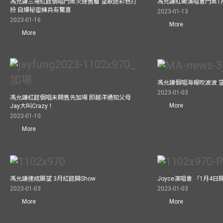
馮允謙三場紅館個唱門票火速售罄 望歌迷彩色打
馮允謙紅磡演唱會門票1
扮 自爆秘密練兵有驚喜
2023-01-13
2023-01-16
More
More
馮允謙個唱海報吹波波 
2023-01-03
馮允謙紅館個唱未開售先加場 即越洋通知父母
More
Jay大叫Crazy！
2023-01-10
More
馮允謙達成願望 3月紅館閧Show
Joyce演唱會 「1月4日
2023-01-03
2023-01-03
More
More