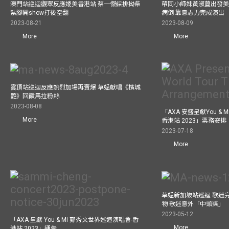
澳門站巡迴觀眾反應媲美香港站 蔡一傑綵排拗柴
帶同小師妹黃淑蔓出發美國
紥腳開show打後空翻
病倒 靠意志力完成演出
2023-08-21
2023-08-09
More
More
雲頂站巡迴反應熱烈加場再賣爆 草蜢獻唱《檳城
艷》回饋馬拉粉絲
2023-08-08
「AXA 安盛呈獻You &
More
香港站 2023」票務安排
2023-07-18
More
草蜢新加坡站巡迴 歌迷
物 歌迷意外「中頭獎」
2023-05-12
「AXA 呈獻 You & Mi 鄭秀文世界巡迴演唱會-香
More
港站 2023」通告