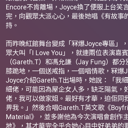
Encore不肯離場，Joyce換了便服上台
完，向觀眾大派心心，最後她唱《有故事
持。
而昨晚紅館舞台變成「冧爆Joyce專區」
眾大叫「I Love You」，就連兩位表演嘉
（Gareth.T）和馮允謙（Jay Fung）都分
膝跪地，一個送戒指，一個唱情歌，冧爆Joy
Joyce介紹Gareth.T出場時，她說：「
細佬，可能因為屋企女人多，缺乏陽氣，
佬，我可以做家姐。最好有才華，迫佢同
畀我。」然後合唱Gareth.T英文歌《Boyfri
Material》，並多謝他為今次演唱會創作
地》，其才華完全乎合她心目中好弟弟的