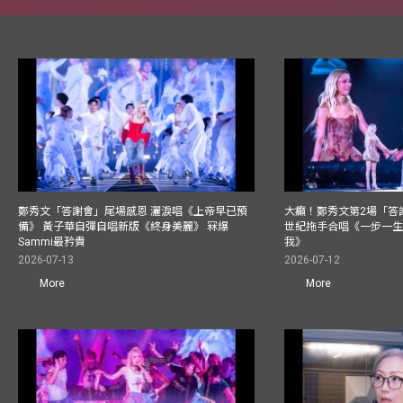
鄭秀文「答謝會」尾場感恩 灑淚唱《上帝早已預
大癲！鄭秀文第2場「答
備》 黃子華自彈自唱新版《終身美麗》 冧爆
世紀拖手合唱《一步一
Sammi最矜貴
我》
2026-07-13
2026-07-12
More
More