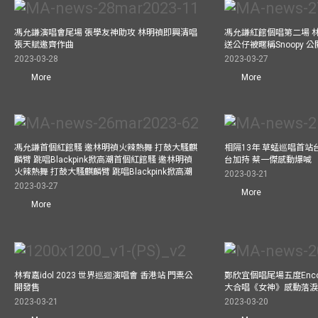
馮允謙演唱會尾場 張學友神助攻 林明禎即興清唱
馮允謙紅館個唱第二場 
張天賦邀齊作曲
送公仔被暱稱Snoopy 
2023-03-28
2023-03-27
More
More
馮允謙首個紅館騷 邀林明禎火辣熱舞 打鼓大騷麒
相隔13年 草蜢巡唱首站
麟臂 跳唱Blackpink掀高潮首個紅館騷 邀林明禎
台加持 蔡一傑感動爆喊
火辣熱舞 打鼓大騷麒麟臂 跳唱Blackpink掀高潮
2023-03-21
2023-03-27
More
More
林宥嘉idol 2023 世界巡迴演唱會 香港站 門票公
鄭欣宜個唱尾場五度Enc
開發售
大合唱《女神》感動落
2023-03-21
2023-03-20