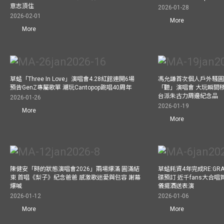
意志頂住
2026-01-28
2026-02-01
More
More
草蜢「Three In Love」演唱會4.28紅館連開6場
馮允謙首次個人戶外騷圓
預告GenZ專屬歌單 潮玩Cantopop跳唱40周年
「聽」演唱會 大玩瞬間移動
台派朱古力周邊紀念品
2026-01-26
2026-01-19
More
More
陳健安「時的狀態演唱會2026」兩場爆滿 圓滿結
草蜢耗資4年完成RE:GRA
束 首唱《梨子》紀念爸爸 感激歌迷愛與包容 謝幕
碟預訂 近千fans大合
爆喊
儀擺酒送表演
2026-01-12
2026-01-06
More
More