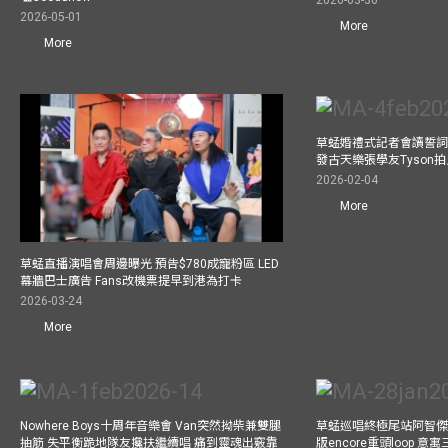
2026-03-30
2026-05-01
More
More
草蜢婚禮式記者會讀誓詞
發古天樂張學友Tyson
2026-02-04
More
草蜢直播演唱會周邊曝光 預告$780成寵粉區 LED
幕牆巴士廣告 Fans改機票提早到港為打卡
2026-03-24
More
Nowhere Boys十周年音樂會 Van突然拗柴兼雙腿
草蜢巡唱終極尾站阿智傑
抽筋 失平衡跪地隊友攙扶繼續唱 痛到靈魂出竅靠
版encore重頭loop 