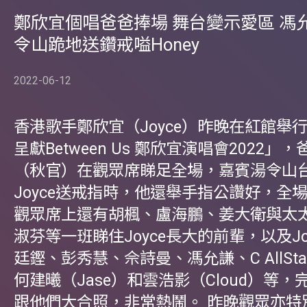
鄭欣宜個唱爸爸捧場 舞台變示愛區 馮
令山跪地送鑽戒嗌Honey
2022-06-12
香港歌手鄭欣宜（Joyce）昨晚在紅館舉行
呈獻Between Us 鄭欣宜演唱會2022」
（秋官）在觀眾席睇足全場，嘉賓湯令山
Joyce送戒指時，他還舉手指公讚好，全
觀眾席上還有胡楓、盧海鵬、姜大衛與太
淑芬等一班睇住Joyce長大的前輩，以及Jo
廷鏗、彭秀慧、佘詩曼、馮允謙、C AllSt
何建曦（Jase）和雲浩影（Cloud）等，完
跟他們大合照，非常熱鬧。 昨晚觀眾亦特