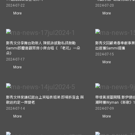
2024-07-22
2024-07-20
More
More
鄭秀文分享舞台助新人 陳凱詠感動私訊鼓勵
鄭秀文回顧青春奉獻事業
Sammi即慶邀觀眾席小齊合唱《 「老花」一朵
出道獲Sammi提攜
朵》
2024-07-15
2024-07-17
More
More
鄭秀文林家謙紅館台上笑嗌表姐弟 即場拆盲盒 與
帶埋黃淑蔓開騷 鄭伊健
歌迷約定一齊變老
潮時獲Wyman《新歌》
2024-07-14
2024-07-09
More
More