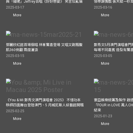
與「細佬」Jeffrey合唱《好好戀愛》 笑言似亂倫
領帶調情戲 張天賦一秒
2025-03-17
2025-03-16
More
More
鄧麗欣紅館首場個唱 林峯驚喜登場 又唱又跳騷腹
鄭秀文5月澳門演唱會門票
肌360側翻 兩度灑淚
每場不同嘉賓 造型有驚
2025-03-15
2025-03-05
More
More
《You & Mi 鄭秀文澳門演唱會 2025》 不惜功本
寰亞娛樂統籌及製作 啟
移師四面舞台登陸澳門、5 月威尼斯人綜藝館開騷
「FOUR in LOVE 萬人CH
結束
2025-02-25
2025-01-23
More
More