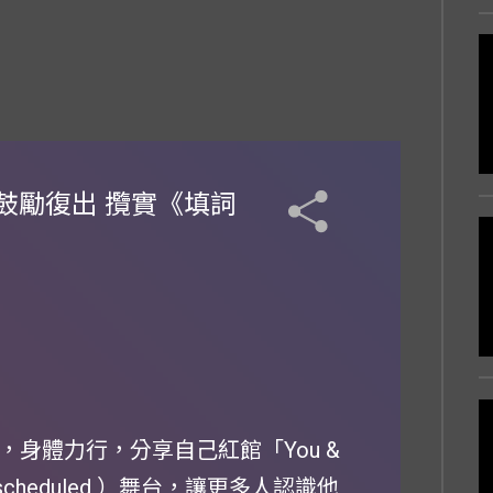
鼓勵復出 攬實《填詞
，身體力行，分享自己紅館「You &
cheduled ）舞台，讓更多人認識他