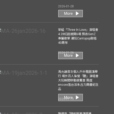
2026-01-28
More
草蜢「Three In Love」演唱會
4.28紅館連開6場 預告GenZ
專屬歌單 潮玩Cantopop跳唱
40周年
2026-01-26
More
馮允謙首次個人戶外騷圓滿舉
行 場外百人紮營「聽」演唱會
大玩瞬間移動搞驚喜 兩度
encore落台派朱古力周邊紀念
品
More
2026-01-19
陳健安「時的狀態演唱會