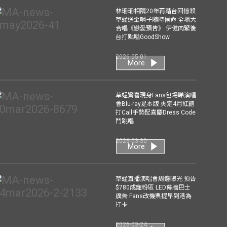
林珊珊相隔20年再踏台回憶殺
草蜢送金哨子隨時候命 全場大
合唱《戀愛預告》 伊健肉緊後
台打點嗌GoodShow
2026-05-01
More
草蜢驚喜現身Fans包場睇演唱
會Blu-ray足本版 夾定4月紅館
打Call手勢配喜慶Dress Code
鬥跳唱
2026-03-30
More
草蜢直播演唱會周邊曝光 預告
$780成寵粉區 LED幕牆巴士
廣告 Fans改機票提早到港為
打卡
2026-03-24