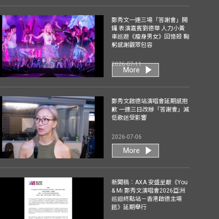
鄭秀文一連三場「答謝會」開
鑼 表演嘉賓劉德華 人力小黃
車巡遊《瘦身男女》回憶殺 鞠
躬感謝觀眾包容
2026-07-11
More
鄭秀文啟德站演唱會延期感抱
歉 一連三日改辦「答謝會」減
低歌迷受影響
2026-07-06
More
新聞稿︰AXA 安盛呈獻《You
& Mi 鄭秀文演唱會2026亞洲
巡迴終點站－香港啟德主場
館》延期舉行