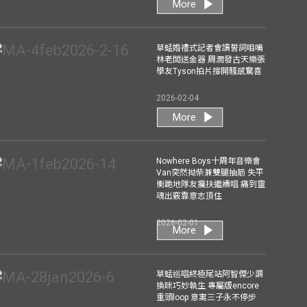
More
草蜢婚禮式記者會讀誓詞咀嘴
林老闆送金器 周潤發古天樂張
學友Tyson拍片撐開騷感驚喜
2026-02-04
More
Nowhere Boys十周年音樂會
Van突然拗柴兼雙腿抽筋 失平
衡跪地隊友攙扶繼續唱 痛到靈
魂出竅靠意志頂住
2026-02-01
More
草蜢巡唱終極尾站阿智傑少調
換咪巧妙執生 專屬版encore
重頭loop 意寓三子永不停步