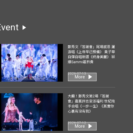
Event
鄭秀文「答謝會」尾場感恩 灑
淚唱《上帝早已預備》 黃子華
自彈自唱新版《終身美麗》 冧
爆Sammi最矜貴
2026-07-13
More
大癲！鄭秀文第2場「答謝
會」嘉賓許志安派福利 世紀拖
手合唱《一步一生》《其實你
心裏有沒有我》
2026-07-12
More