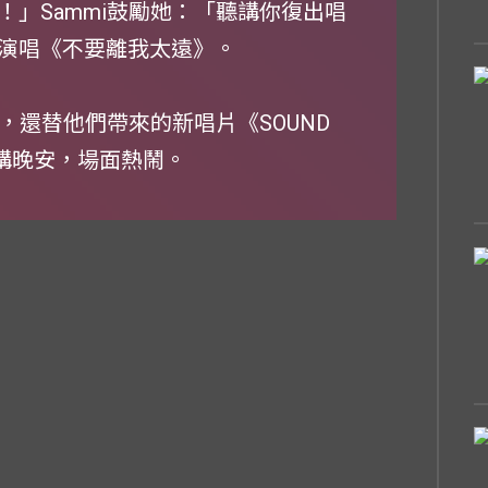
」Sammi鼓勵她：「聽講你復出唱
hy演唱《不要離我太遠》。
，還替他們帶來的新唱片《SOUND
迷講晚安，場面熱鬧。