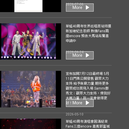
2026-07-06
More
草蜢40周年世界巡唱首站特選
新加坡紀念恩師 熱情Fans兩
度encore 預告大馬站有驚喜
申請中
2026-06-24
More
宣佈加開7月12日最終場 5月
11日門票公開發售 觀眾大力
支持 給予無窮力量 期待更多
觀眾成功買飛入場 Sammi鄭
秀文：觀眾大力支持，俾我好
大嘅力量，我一定會做得更
More
好！
2026-05-10
草蜢40周年演唱會圓滿結束
Fans三度encore 嘉賓郭富城