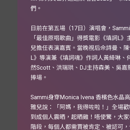
們。
日前在第五場（17日）演唱會，Samm
「最佳原唱歌曲」得獎電影《填詞L》
兒擔任表演嘉賓。當晚視后佘詩曼、陳
L》導演兼《填詞魂》作詞人黃綺琳、何嘉莉Li
然Scott、洪瑞珙、DJ主持森美、吳嘉熙
捧場。
Sammi身穿Monica Ivena 香
雅兒說：「阿媽，我得咗啦！」全場歡呼
到成個人震晒，起晒雞！唔使驚，大家
階段，每個人都需賈被肯定、被認可，