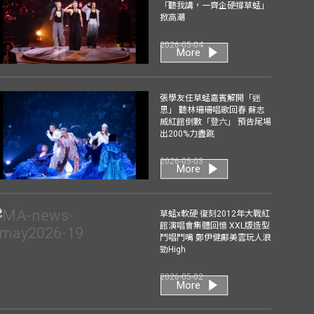
「聽我講，一齊企硬撐草蜢」
掀高潮
2026-05-04
More
張學友任草蜢嘉賓解開「迷
思」 聽林珊珊唱歌回春 蘇志
威紅館倒數「登六」 預告尾場
出200%力盡跳
2026-05-03
More
草蜢x軟硬 復刻2012年大戰紅
館演唱會集體回憶 XXL版造型
鬥唱鬥嘴 鄭伊健鄺美雲玩人浪
勁High
2026-05-02
More