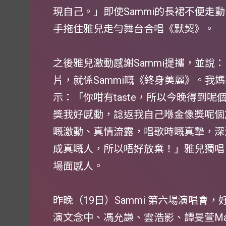
現自己。」即使Sammi的長裙不便走
手拖住雅兒走勻舞台合唱《默契》。
之後雅兒激動感謝Sammi提攜，並說
片，就係Sammi嘅《終身美麗》。我媽
示：「你咁有taste，所以今晚得到
獎我好感動，諗返我自己喺金像獎呢個
嘅激動、真情流露，唱歌時嘅真摯，深
成真嘅人，所以唔好放棄！」雅兒獨唱
場面感人。
昨晚（19日）Sammi 第六場演唱會，
演文念中、馮允謙、雲浩影、譚旻萱Mand