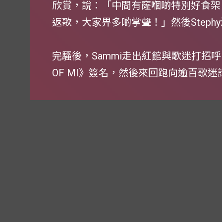
欣賞，說：「中間有窿嗰啲特別好食架！
返歌，大家畀多啲掌聲！」然後Step
完騷後，Sammi走出紅館與歌迷打招呼
OF MI》簽名，然後來回跑向逾百歌