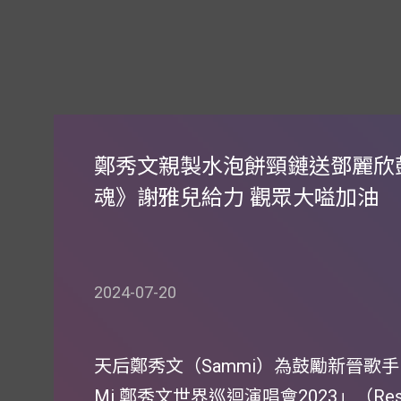
鄭秀文親製水泡餅頸鏈送鄧麗欣
魂》謝雅兒給力 觀眾大嗌加油
2024-07-20
天后鄭秀文（Sammi）為鼓勵新晉歌手
Mi 鄭秀文世界巡迴演唱會2023」（Res