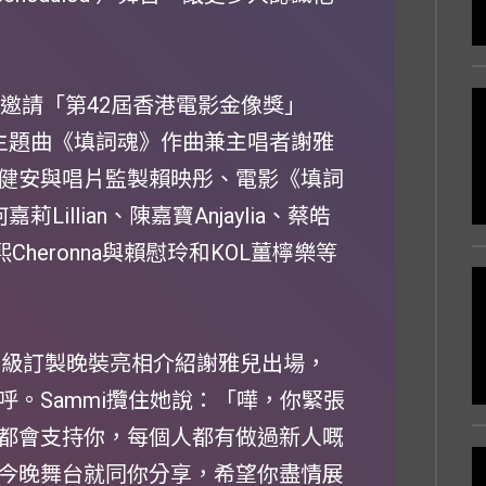
i邀請「第42屆香港電影金像獎」
主題曲《填詞魂》作曲兼主唱者謝雅
健安與唱片監製賴映彤、電影《填詞
llian、陳嘉寶Anjaylia、蔡皓
Cheronna與賴慰玲和KOL薑檸樂等
檳色水晶高級訂製晚裝亮相介紹謝雅兒出場，
。Sammi攬住她說：「嘩，你緊張
都會支持你，每個人都有做過新人嘅
今晚舞台就同你分享，希望你盡情展