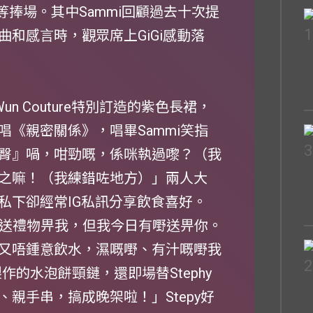
BEAN等捧場。其中Sammi回顧過去十次提
和感言時，觀眾席上GiGi感動落
Wun Couture特別訂造的紫色長裙，
合唱《親密關係》，唱畢Sammi笑指
蜜桃臀』喎，咁勁嘅，係咪執過嚟？（我
之嘛！（我練錯咗地方）」兩人大
私下卻經常IG私訊分享飲食喜好。
賓送禮物畀我，但我今日有嘢送畀你。
又唔鍾意飲水，濕嘅嘢、有汁嘅嘢我
作的水泡餅頸鏈，還即場替Stephy
親手串，搞成晚架啦！」Stepy好