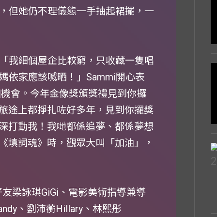
動，但她仍不理儀態一手抽起裙擺，一
：「我細個屋企比較窮，只收藏一隻唱
媽依家應該喊晒！」Sammi開心表
呢個機會。今年金像獎頒獎禮見到你攞
旅途上都掙扎咗好多年，見到你攞獎
深打動我！我哋都係追夢、都係夢想
《填詞魂》時，觀眾大叫「加油」，
好友梁詠琪GiGi、電影美術指導兼導
y、劉沛蘅Hillary、林熙彤