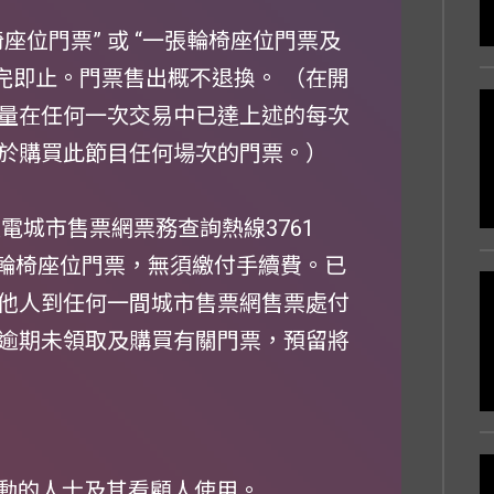
座位門票” 或 “一張輪椅座位門票及
完即止。門票售出概不退換。 （在開
量在任何一次交易中已達上述的每次
於購買此節目任何場次的門票。）
電城市售票網票務查詢熱線3761
預留輪椅座位門票，無須繳付手續費。已
他人到任何一間城市售票網售票處付
逾期未領取及購買有關門票，預留將
移動的人士及其看顧人使用。