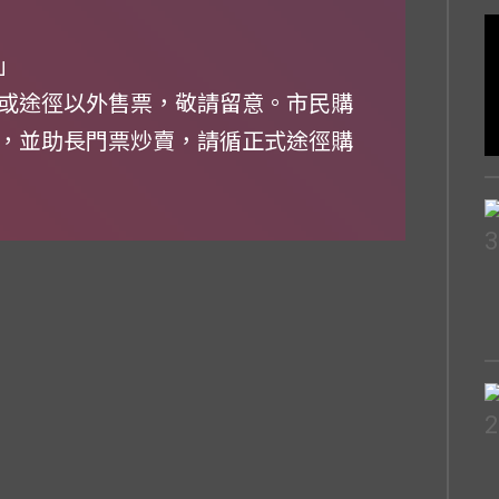
」
或途徑以外售票，敬請留意。市民購
，並助長門票炒賣，請循正式途徑購