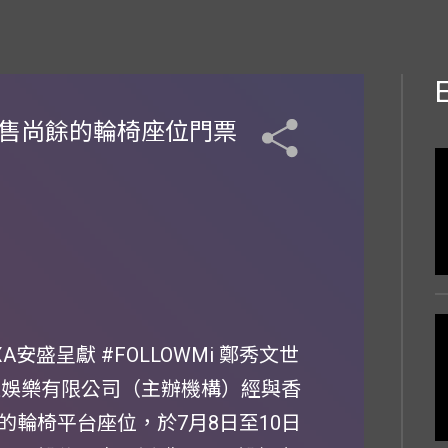
發售尚餘的輪椅座位門票
盛呈獻 #FOLLOWMi 鄭秀文世
亞娛樂有限公司（主辦機構）經與香
輪椅平台座位，於7月8日至10日