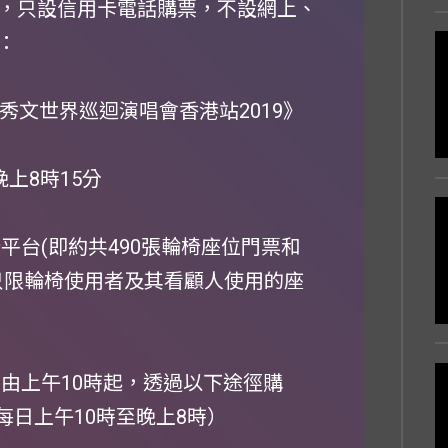
，只設信用卡電話購票，不設網上、
：
 鄭秀文世界巡迴演唱會香港站2019》
9, 晚上8時15分
椅平台(即約共490張輪椅座位門票和
只限輪椅使用者及其看顧人使用的座
）由上午10時起，透過以下途徑購
9（每日上午10時至晚上8時）