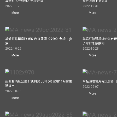
雲浩影《一對對》全場燈海
醫台上流下男兒淚
2022-11-20
2022-10-31
More
More
草蜢紅館驚喜浪接浪 欣宜即興《女神》全場High
草蜢紅館頭場繽紛舞台玩
爆
子華蘇永康拍和
2022-10-29
2022-10-28
More
More
超興奮消息公告！SUPER JUNIOR 宣布11月會來
草蜢演唱會海報玩剪影 
港演出！
2022-09-07
2022-10-06
More
More