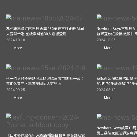
馮允謙再踏紅館開騷 配戴230萬元首飾跳舞 Marf
Nowhere Boys首場騷 
大露背合唱 星級樂團逾30人震撼登場
觀眾互放紙飛機被擲中 
2024-10-10
2024-10-05
More
More
蔡一傑身體不適缺席草蜢巡唱三藩市站 蔡一智：
草蜢巡迴演唱會佛山站 
等佢休養完，再嚟美國同大家見面！
加埋170多歲跳唱170
2024-09-25
2024-08-19
More
More
Nowhere Boys成軍
戰士探險家魔法師治療師瘋
《口水多過浪花》Do姐直播節目報喜 馮允謙紅館