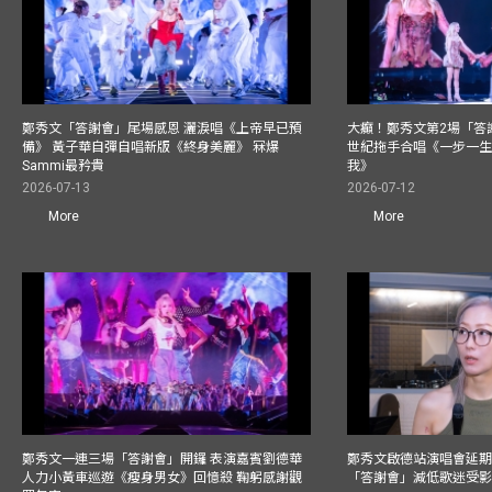
鄭秀文「答謝會」尾場感恩 灑淚唱《上帝早已預
大癲！鄭秀文第2場「答
備》 黃子華自彈自唱新版《終身美麗》 冧爆
世紀拖手合唱《一步一
Sammi最矜貴
我》
2026-07-13
2026-07-12
More
More
鄭秀文一連三場「答謝會」開鑼 表演嘉賓劉德華
鄭秀文啟德站演唱會延期
人力小黃車巡遊《瘦身男女》回憶殺 鞠躬感謝觀
「答謝會」減低歌迷受