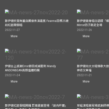
鄭伊健欣賞夠薑自薦做表演嘉賓 Feanna目標25歲
鄭伊健變身唱日語版「幪
前紅館開個唱
Mirror四子跳足全場
2022-11-27
2022-11-26
More
More
伊健台上感謝Error節目成減壓劑 Mandy
鄭伊健向太太唱情歌大放
ANSONBEAN高顏值麵粉團
神奇又幸福
2022-11-24
2022-11-21
More
More
鄭伊健紅館個唱開鑼 巨幕震撼登場 「謎肉杯麵」
草蜢演唱會尾場感謝師傅