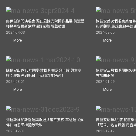
鄭伊健澳門演唱會 漏口風陳光榮開作品展 黃淑蔓
陳健安首次個唱完美落幕 媽
獲驚喜安排新歌登場好感動 靚聲被讚
衫送觀眾 最想食肥牛飲
2024-04-03
2024-03-05
More
More
陳健安出道15年圓夢開個唱 喊足分半鐘 興奮高
陳健安三月個唱預購火速
呼：終於等到呢日，我幻想咗好耐！
布加開兩場
2024-03-01
2024-01-09
More
More
到拉斯維加斯巡唱與歌迷共度平安夜 草蜢唱《夢
陳健安明年3月麥花臣舉
伴》向恩師梅艷芳致敬
「尼采」名言啟發 用音
2023-12-31
2023-12-17