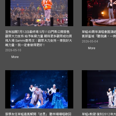
宣佈加開7月12日最終場 5月11日門票公開發售
草蜢40周年演唱會圓滿結束F
觀眾大力支持 給予無窮力量 期待更多觀眾成功買
賓郭富城「聽我講，一
飛入場 Sammi鄭秀文：觀眾大力支持，俾我好大
2026-05-04
嘅力量，我一定會做得更好！
More
2026-05-10
More
張學友任草蜢嘉賓解開「迷思」 聽林珊珊唱歌回
草蜢x軟硬 復刻2012