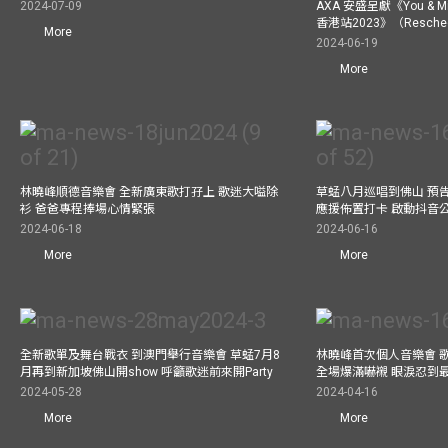
2024-07-09
AXA 安盛呈獻《You &
香港站2023》（Resch
More
2024-06-19
More
林曉峰順德音樂會 全新廣東歌打孖上 歌迷大嗌除
草蜢八月巡唱到佛山 預告
衫 爸爸專程捧場心情緊張
應援佈置打卡 啟動抖音
2024-06-18
2024-06-16
More
More
全新歌單及舞台戰衣 到澳門舉行音樂會 草蜢7月8
林曉峰首次個人音樂會 歌
月再到新加坡佛山開show 呼籲歌迷前來開Party
全場爆滿嚇襯 眼淚忍到
2024-05-28
2024-04-16
More
More