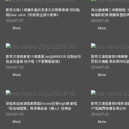
鄭秀文第11場獲李嘉欣梁漢文炎明熹捧場 特別點
馮允謙連續三年開個唱 
唱Dear Jane《到底發生過什麼事》
喻電影配樂 開展新里程
2024-07-27
2024-07-26
More
More
鄭秀文演唱會第10場嘉賓Jer@MIRROR 自製迷你
鄭秀文演唱會第9場網傳
盲盒扭蛋機 拖手唱《不要驚動愛情》
巨型叉燒飯 預告明年紅
2024-07-25
2024-07-24
More
More
草蜢新加坡演唱會兩度Encore全場High爆 獻唱
鄭秀文演唱會第8場表演嘉
「新加坡國寶」陳潔儀金曲《擔心》送樂迷
YT低胸西裝褸全場尖叫
2024-07-23
2024-07-22
More
More