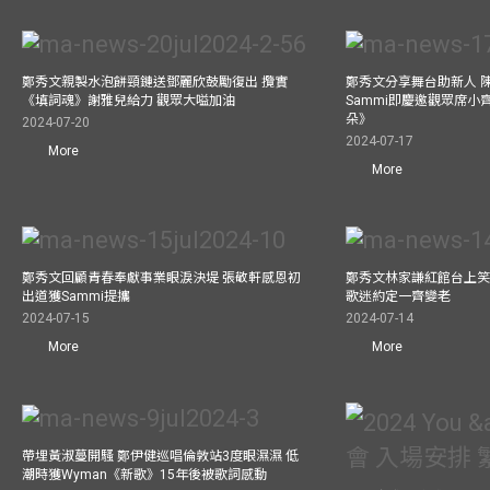
鄭秀文親製水泡餅頸鏈送鄧麗欣鼓勵復出 攬實
鄭秀文分享舞台助新人 
《填詞魂》謝雅兒給力 觀眾大嗌加油
Sammi即慶邀觀眾席小
朵》
2024-07-20
2024-07-17
More
More
鄭秀文回顧青春奉獻事業眼淚決堤 張敬軒感恩初
鄭秀文林家謙紅館台上笑
出道獲Sammi提攜
歌迷約定一齊變老
2024-07-15
2024-07-14
More
More
帶埋黃淑蔓開騷 鄭伊健巡唱倫敦站3度眼濕濕 低
潮時獲Wyman《新歌》15年後被歌詞感動