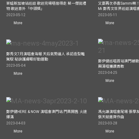
草蜢新加坡站巡迴 歌迷完場唔捨得走 蔡一傑拋禮
又要再次恭喜Sammi喇！A
物 歌迷意外「中頭獎」
Mi 鄭秀文世界巡迴演唱會
2023-05-12
2023-05-11
More
More
鄭秀文7月演唱會海報 天后氣勢逼人 承認造型難
駕馭 秘訣護膚睡好勤運動
鄭伊健巡唱首站澳門被歌
2023-05-04
興清唱獲讚勇敢
2023-04-25
More
More
鄭伊健HERE & NOW 演唱會澳門站 門票開售 火速
馮允謙演唱會尾場 張學
爆滿
張天賦邀齊作曲
2023-04-03
2023-03-28
More
More