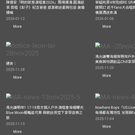
陳健安「時的狀態演唱會2026」兩場爆滿 圓滿結
草蜢耗資4年完成RE:GRA
束 首唱《梨子》紀念爸爸 感激歌迷愛與包容 謝幕
碟預訂 近千fans大合
爆喊
儀擺酒送表演
2026-01-12
2026-01-06
More
More
馮允謙雙海報賀明年戶外騷
美食與特調飲品Chill享
通告：
2025-11-20
2025-11-28
More
More
馮允謙明年1.17-18首次個人戶外演唱會海報曝光
Nowhere Boys「US
Blue Moon般難能可貴 與歌迷夜空下享受音樂之
每場都有獨特性 兌現與f
旅
2025-11-04
2025-11-13
More
More