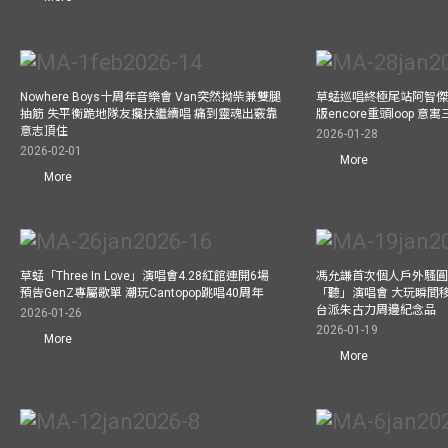
Nowhere Boys十周年音樂會 Van突然拗柴兼雙腿
草蜢巡唱終極尾站阿智傑
抽筋 失平衡跪地隊友攙扶繼續唱 痛到靈魂出竅靠
版encore重頭loop 
意志頂住
2026-01-28
2026-02-01
More
More
草蜢「Three In Love」演唱會4.28紅館連開6場
馮允謙首次個人戶外騷圓
預告GenZ專屬歌單 潮玩Cantopop跳唱40周年
「聽」演唱會 大玩瞬間移動
台派朱古力周邊紀念品
2026-01-26
2026-01-19
More
More