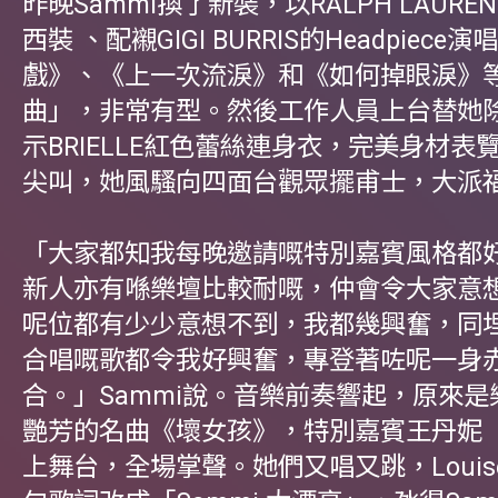
昨晚Sammi換了新裝，以RALPH LAUR
西裝 、配襯GIGI BURRIS的Headpiece
戲》、《上一次流淚》和《如何掉眼淚》
曲」，非常有型。然後工作人員上台替她
示BRIELLE紅色蕾絲連身衣，完美身材表
尖叫，她風騷向四面台觀眾擺甫士，大派
「大家都知我每晚邀請嘅特別嘉賓風格都
新人亦有喺樂壇比較耐嘅，仲會令大家意
呢位都有少少意想不到，我都幾興奮，同
合唱嘅歌都令我好興奮，專登著咗呢一身
合。」Sammi說。音樂前奏響起，原來
艷芳的名曲《壞女孩》，特別嘉賓王丹妮（Lou
上舞台，全場掌聲。她們又唱又跳，Loui