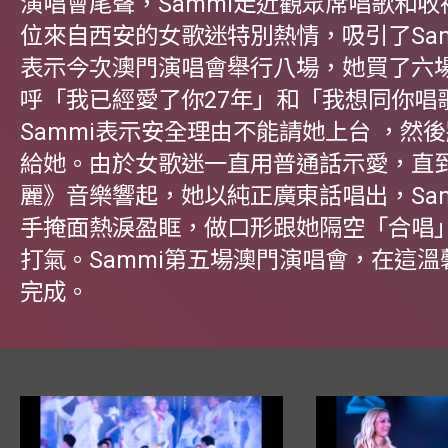
演唱會尾聲，Sammi走近觀眾席唱歌和
位來自西安的女歌迷特別熱情，吸引了Sa
表示今次澳門演唱會舉行八場，她買了六
呼「我已經愛了你27年」和「我想同你唱
Sammi表示安全理由不能請她上台 ，然
給她。由於女歌迷一直用普通話示愛，直
麗》音樂響起，她以純正廣東話唱出，Sa
手掩面熱淚盈眶，做口形跟她隔空「合唱
打氣。Sammi第五場澳門演唱會，在這
完成。