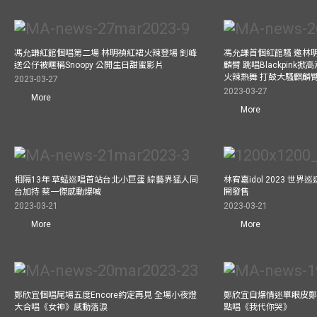
馮允謙紅館個唱第二場 林明禎紅裙火辣登場 釗峰
馮允謙首個紅館騷 邀林
送公仔被暱稱Snoopy 公開生日甜蜜影片
麟臂 跳唱Blackpink
火辣熱舞 打鼓大騷麒麟臂 跳
2023-03-27
2023-03-27
More
More
相隔13年 草蜢巡唱首站台北小巨蛋 綜藝界猛人同
林宥嘉idol 2023 世
台加持 蔡一傑感動爆喊
開發售
2023-03-21
2023-03-21
More
More
鄭欣宜個唱尾場五度Encore約定再見 全場小夜燈
鄭欣宜自爆情迷單眼皮鄭
大合唱《女神》感動落淚
點唱《我代你哭》