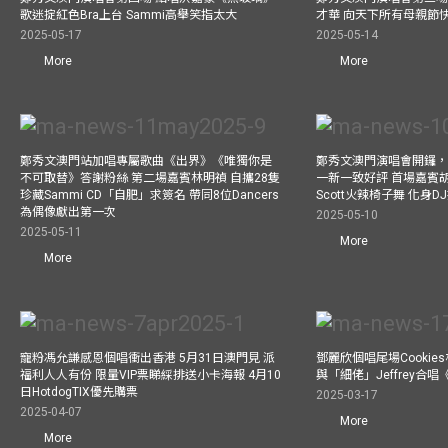
歌迷掟紅色Bra上台 Sammi高舉笑指太大
才華 向天下所有母親節
2025-05-17
2025-05-14
More
More
鄭秀文澳門站加唱專屬歌曲《出界》《唯獨你是
鄭秀文澳門演唱會開鑼
不可取替》答謝粉絲 第二場嘉賓林明禎 自攜28隻
一新一致好評 首場嘉賓
珍藏Sammi CD「自肥」求簽名 帶同8位Dancers
Scott火辣椅子舞 化身
為偶像獻出第一次
2025-05-10
2025-05-11
More
More
寵粉馮允謙感恩個唱衝出香港 5月31日澳門見 派
鄧麗欣個唱尾場Cookie
福利人人有份 限量VIP票睇綵排送小卡海報 4月10
與「細佬」Jeffrey合
日HotdogTIX優先購票
2025-03-17
2025-04-07
More
More