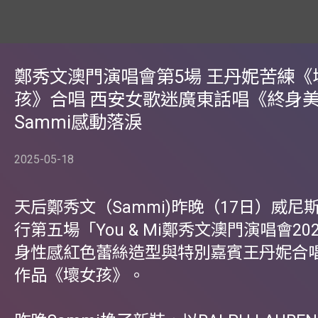
鄭秀文澳門演唱會第5場 王丹妮苦練《
孩》合唱 西安女歌迷廣東話唱《終身
Sammi感動落淚
2025-05-18
天后鄭秀文（Sammi)昨晚（17日）威尼
行第五場「You & Mi鄭秀文澳門演唱會2
身性感紅色蕾絲造型與特別嘉賓王丹妮合
作品《壞女孩》。