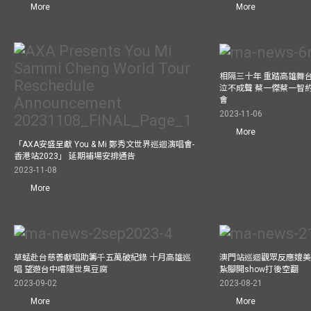
More
More
相隔三十年 重踏高雄舞
泣不成聲 蔡一傑蔡一智
會
2023-11-06
More
「AXA安盛呈獻 You & Mi 鄭秀文世界巡迴演唱會-
香港站2023」 延期補場安排通告
2023-11-08
More
草蜢赴台慈善獻唱助籌千五萬破紀錄 十月高雄巡
澳門站巡迴觀眾反應媲美
唱 望遊台中嚐隱世臭豆腐
紥腳開show打後空翻
2023-09-02
2023-08-21
More
More