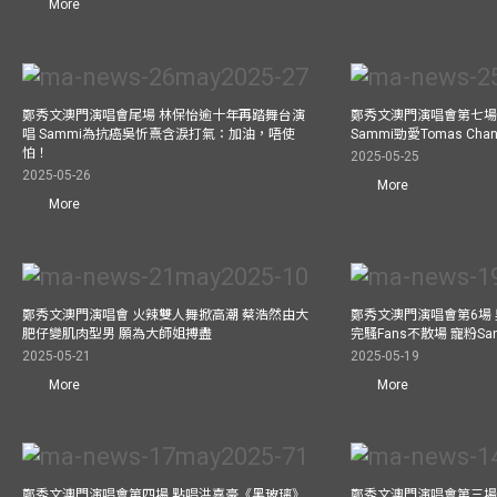
More
鄭秀文澳門演唱會尾場 林保怡逾十年再踏舞台演
鄭秀文澳門演唱會第七場
唱 Sammi為抗癌吳忻熹含淚打氣：加油，唔使
Sammi勁愛Tomas C
怕！
2025-05-25
2025-05-26
More
More
鄭秀文澳門演唱會 火辣雙人舞掀高潮 蔡浩然由大
鄭秀文澳門演唱會第6場
肥仔變肌肉型男 願為大師姐搏盡
完騷Fans不散場 寵粉S
2025-05-21
2025-05-19
More
More
鄭秀文澳門演唱會第四場 點唱洪嘉豪《黑玻璃》
鄭秀文澳門演唱會第三場