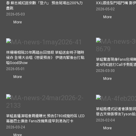
春 蘇志威紅館倒數「登六」 預告尾場出200%力
XXL版造型鬥唱鬥嘴 鄭
盡跳
2026-05-02
2026-05-03
More
More
林珊珊相隔20年再踏台回憶殺 草蜢送金哨子隨時
候命 全場大合唱《戀愛預告》 伊健肉緊後台打點
草蜢驚喜現身Fans包場睇演
嗌GoodShow
定4月紅館打Call手勢配喜
2026-05-01
2026-03-30
More
More
草蜢婚禮式記者會讀誓詞
發古天樂張學友Tyson
草蜢直播演唱會周邊曝光 預告$780成寵粉區 LED
2026-02-04
幕牆巴士廣告 Fans改機票提早到港為打卡
2026-03-24
More
More