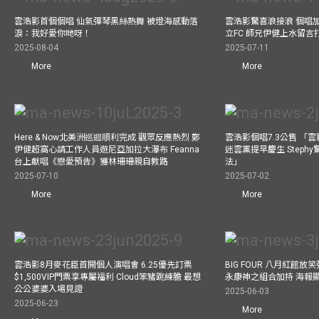
雲浩影首個個唱 仙氣彈琴黑絲熱舞 被燈海感動落
雲浩影驚喜浪接浪 個唱
淚：我好愛你哋呀！
立FC 師兄伊健上水留言
2025-08-04
2025-07-11
More
More
Here & Now北美洲巡迴順利完成 觀眾反應熱烈 鄭
雲浩影個唱7.3公售 「
伊健超窩心請工作人員遊尼亞加拉大瀑布 Feanna
迷雲黨提早慶生 Step
台上獻唱《戀愛預告》獲林珊珊親自教路
法」
2025-07-10
2025-07-02
More
More
雲浩影8月麥花臣首開個人演唱會 6.25優先訂票
BIG FOUR 八月紅館放笑彈
$1,500VIP門票享專屬福利 Cloud笨豬跳練膽 最想
永康神之組合加持 海報
公公婆婆入場見證
2025-06-03
2025-06-23
More