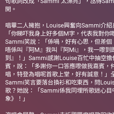
句歌詞改成「Sammi 太漂亮」，氹得Sam
開。
唱畢二人擁抱，Louise興奮向Sammi介
「你睇吓我身上好多個M字，代表我對你
Sammi笑說：「係喎，好有心思，但差個『
唔係叫『阿M』我叫『阿Mi』，我一嚟到
到』！」Sammi感謝Louise百忙中抽空
賓，說：「多謝你一口答應嚟做我嘉賓，
唱，特登為唱呢首歌上堂，好有誠意！」
Sammi笑言要落台換衫和吃東西，問Loui
歌？她說：「Sammi係我同埋所歌迷心目
象》！」