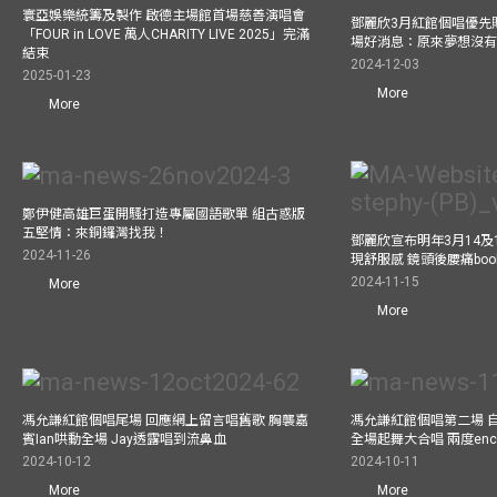
寰亞娛樂統籌及製作 啟德主場館首場慈善演唱會
鄧麗欣3月紅館個唱優先
「FOUR in LOVE 萬人CHARITY LIVE 2025」完滿
場好消息：原來夢想沒
結束
2024-12-03
2025-01-23
More
More
鄭伊健高雄巨蛋開騷打造專屬國語歌單 組古惑版
五堅情：來銅鑼灣找我！
鄧麗欣宣布明年3月14及
2024-11-26
現舒服感 鏡頭後腰痛bo
2024-11-15
More
More
馮允謙紅館個唱尾場 回應網上留言唱舊歌 胸襲嘉
馮允謙紅館個唱第二場 
賓Ian哄動全場 Jay透露唱到流鼻血
全場起舞大合唱 兩度enco
2024-10-12
2024-10-11
More
More