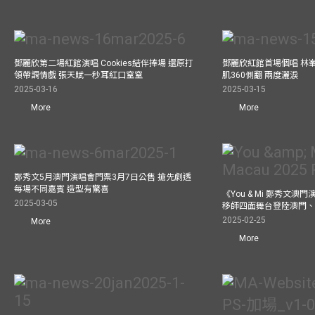
鄧麗欣第二場紅館演唱 Cookies結伴捧場 還原打
鄧麗欣紅館首場個唱 林
領帶調情戲 張天賦一秒耳紅口窒窒
肌360側翻 兩度灑淚
2025-03-16
2025-03-15
More
More
鄭秀文5月澳門演唱會門票3月7日公售 搶先劇透
每場不同嘉賓 造型有驚喜
《You & Mi 鄭秀文澳門
2025-03-05
移師四面舞台登陸澳門、
2025-02-25
More
More