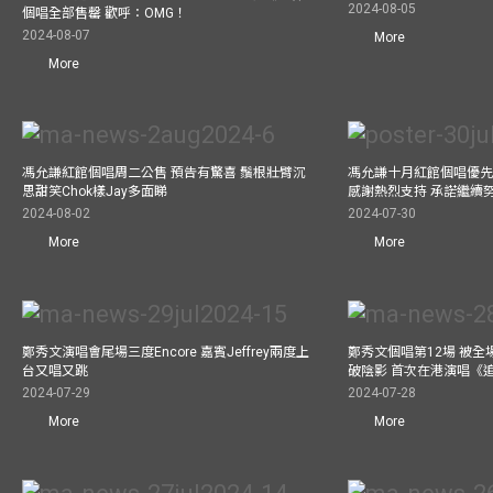
2024-08-05
個唱全部售罄 歡呼：OMG！
2024-08-07
More
More
馮允謙紅館個唱周二公售 預告有驚喜 鬚根壯臂沉
馮允謙十月紅館個唱優先購
思甜笑Chok樣Jay多面睇
感謝熱烈支持 承諾繼續
2024-08-02
2024-07-30
More
More
鄭秀文演唱會尾場三度Encore 嘉賓Jeffrey兩度上
鄭秀文個唱第12場 被全
台又唱又跳
破陰影 首次在港演唱《
2024-07-29
2024-07-28
More
More