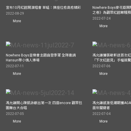
宣布10月紅館開演唱會 草蜢：揀座位愈高愈精彩
Nowhere Boys麥花臣
之卷》為觀眾紅館睇騷
2022-08-29
2022-07-24
More
More
Nowhere Boys音樂會主題曲登季軍 全隊邀請
馮允謙獲張敬軒送首次紅
Hansun帶小情人捧場
「下次紅館見」手幅搞
2022-07-11
2022-07-06
More
More
馮允謙開心陳凱詠獻出第一次 四度encore 觀眾包
馮允謙感激低潮期獲AG
圍舞台大合唱
面世關鍵者
2022-07-05
2022-07-04
More
More