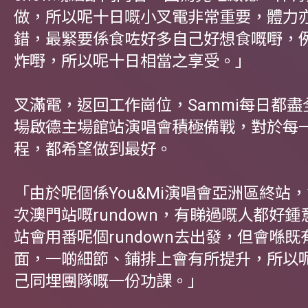
做，所以呢十日嘅小叉電非常重要，體力
錯，最緊要係食咗好多自己好想食嘅嘢，
炸嘢，所以呢十日相當之享受。」
叉滿電，返回工作崗位，Sammi每日都盡
場啟德主場館站演唱會積極備戰，對於每
程，都希望做到最好。
「由於呢個係You&Mi演唱會亞洲區終站
次澳門站嘅rundown，有睇過嘅人都好
站會用番呢個rundown去出發，但會喺
面，一啲細節、鋪排上會有所提升，所以
己同埋團隊嘅一份功課。」