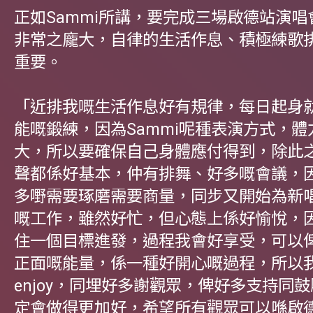
正如Sammi所講，要完成三場啟德站演
非常之龐大，自律的生活作息、積極練歌
重要。
「近排我嘅生活作息好有規律，每日起身
能嘅鍛練，因為Sammi呢種表演方式，體
大，所以要確保自己身體應付得到，除此
聲都係好基本，仲有排舞、好多嘅會議，
多嘢需要琢磨需要商量，同步又開始為新
嘅工作，雖然好忙，但心態上係好愉悅，
住一個目標進發，過程我會好享受，可以
正面嘅能量，係一種好開心嘅過程，所以
enjoy，同埋好多謝觀眾，俾好多支持同
定會做得更加好，希望所有觀眾可以喺啟