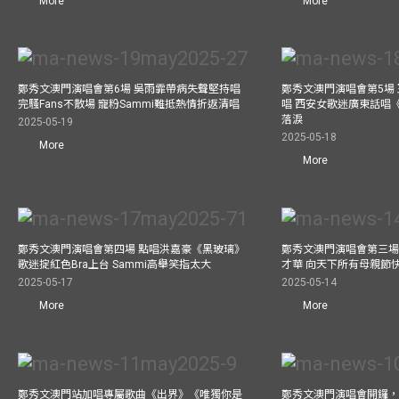
More
More
鄭秀文澳門演唱會第6場 吳雨霏帶病失聲堅持唱
鄭秀文澳門演唱會第5場
完騷Fans不散場 寵粉Sammi難抵熱情折返清唱
唱 西安女歌迷廣東話唱《
落淚
2025-05-19
2025-05-18
More
More
鄭秀文澳門演唱會第四場 點唱洪嘉豪《黑玻璃》
鄭秀文澳門演唱會第三場
歌迷掟紅色Bra上台 Sammi高舉笑指太大
才華 向天下所有母親節
2025-05-17
2025-05-14
More
More
鄭秀文澳門站加唱專屬歌曲《出界》《唯獨你是
鄭秀文澳門演唱會開鑼