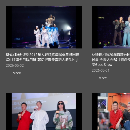
草蜢x軟硬 復刻2012年大戰紅館演唱會集體回憶
林珊珊相隔20年再踏台
XXL版造型鬥唱鬥嘴 鄭伊健鄺美雲玩人浪勁High
候命 全場大合唱《戀愛
嗌GoodShow
2026-05-02
2026-05-01
More
More