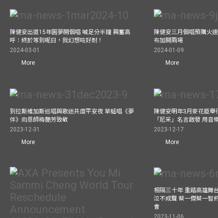
陳健安出道15年圓夢開個唱 喊足分半鐘 興奮高
陳健安三月個唱預購火速
呼：終於等到呢日，我幻想咗好耐！
布加開兩場
2024-03-01
2024-01-09
More
More
到拉斯維加斯巡唱與歌迷共度平安夜 草蜢唱《夢
陳健安明年3月麥花臣舉
伴》向恩師梅艷芳致敬
「尼采」名言啟發 用音
2023-12-31
2023-12-17
More
More
相隔三十年 重踏高雄舞
泣不成聲 蔡一傑蔡一智
會
2023-11-06