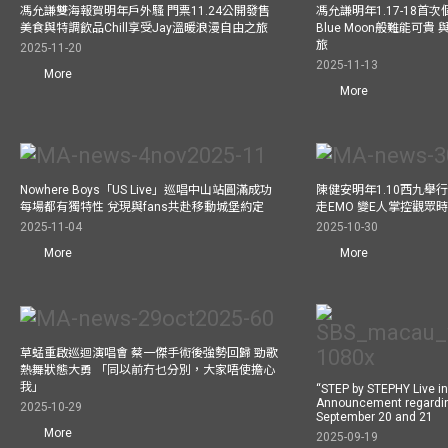
馮允謙雙海報賀明年戶外騷 門票11.24公開發售
馮允謙明年1.17-18
美食與特調飲品Chill享受Jay溫暖浪漫自由之旅
Blue Moon般難能可
旅
2025-11-20
2025-11-13
More
More
Nowhere Boys「US Live」巡唱中山站圓滿成功
陳健安明年1.10西九舉
每場都有獨特性 兌現與fans共赴移動城堡約定
走EMO 變E人掌控觀眾
2025-11-04
2025-10-30
More
More
草蜢重啟巡迴演唱會 蔡一傑手術後強勢回歸 勁歌
熱舞狀態大勇 「同以前冇乜分別，大家唔使擔心
我」
“STEP by STEPHY Live i
Announcement regardin
2025-10-29
September 20 and 21
More
2025-09-19