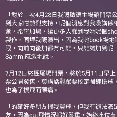
「對於上次4月28日我嘅啟德主場館門票
到大家咁熱烈支持，呢個消息對我嚟講係
奮，希望加場，讓更多人睇到我哋呢個sh
製作、同埋我嘅演出，因為我哋book場地
限，向前向後加都冇可能，只能夠加到呢
Sammi感激地說。
7月12日終極尾場門票，將於5月11日早
票公開發售，莫講話觀眾要校定鬧鐘搶飛，
也為了撲飛而頭痛。
「的確好多朋友搵我買飛，但我冇辦法滿
友，因為cut飛情況都好嚴重，始終座位