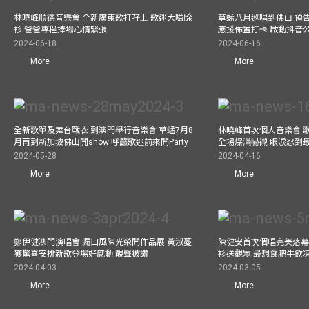
林曉峰順德音樂會 全新廣東歌打孖上 歌迷大嗌除
草蜢八月巡唱到佛山 預告
衫 爸爸專程捧場心情緊張
應援佈置打卡 啟動抖音
2024-06-18
2024-06-16
More
More
全新歌單及舞台戰衣 到澳門舉行音樂會 草蜢7月8
林曉峰首次個人音樂會 歌
月再到新加坡佛山開show 呼籲歌迷前來開Party
全場爆滿嚇襯 眼淚忍到
2024-05-28
2024-04-16
More
More
鄭伊健澳門演唱會 漏口風陳光榮開作品展 黃淑蔓
陳健安首次個唱完美落幕 媽
獲驚喜安排新歌登場好感動 靚聲被讚
衫送觀眾 最想食肥牛飲
2024-04-03
2024-03-05
More
More