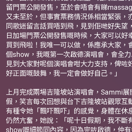
留門票公開發售，至於會唔會有睇massa
又未至於，但事實票務情況係相當緊張，
同歌迷留言話買唔到飛，見到佢哋好失望，
日加場門票公開發售嘅時候，大家可以好
買到飛啦！我唯一可以做，係應承大家，
個show，我嘅第一次啟德演唱會，會全
見到大家對呢個演唱會咁大力支持，俾咗
好正面嘅鼓舞，我一定會做好自己。」
上月完成兩場吉隆坡站演唱會，Sammi
假，笑言每次回想與台下吉隆坡站觀眾互
有種令她「飄吓飄吓」的感覺，身體在休
仍然亢奮，她說：「呢十日假期，我不斷
show嘅細節同內容，因為完咗啟德，仲