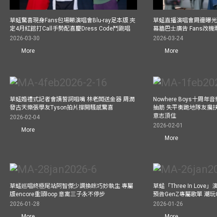
草蜢驚喜現身Fans包場睇演唱會Blu-ray足本版 夾
草蜢直播演唱會周邊曝光 預
定4月紅館打Call手勢配喜慶Dress Code鬥跳唱
幕牆巴士廣告 Fans改
2026-03-30
2026-03-24
More
More
草蜢婚禮式記者會讀誓詞咀嘴 林老闆送金器 周潤
Nowhere Boys十周
發古天樂張學友Tyson拍片撐開騷感驚喜
抽筋 失平衡跪地隊友攙
意志頂住
2026-02-04
2026-02-01
More
More
草蜢巡唱終極尾站阿智傑少調換咪巧妙執生 專屬
草蜢「Three In Lov
版encore重頭loop 意寓三子永不停步
預告GenZ專屬歌單 潮玩C
2026-01-28
2026-01-26
More
More