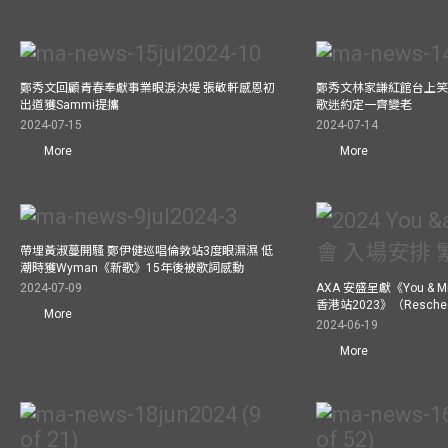
鄭秀文回顧青春奉獻事業眼淚決堤 張敬軒感恩初
鄭秀文林家謙紅館台上笑
出道獲Sammi提攜
歌迷約定一齊變老
2024-07-15
2024-07-14
More
More
帶埋黃淑蔓開騷 鄭伊健巡唱倫敦站3度眼濕濕 低
潮時獲Wyman《新歌》15年後被歌詞感動
2024-07-09
AXA 安盛呈獻《You &
香港站2023》（Resch
More
2024-06-19
More