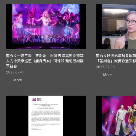
鄭秀文一連三場「答謝會」開鑼 表演嘉賓劉德華
鄭秀文啟德站演唱會延期
人力小黃車巡遊《瘦身男女》回憶殺 鞠躬感謝觀
「答謝會」減低歌迷受
眾包容
2026-07-06
2026-07-11
More
More