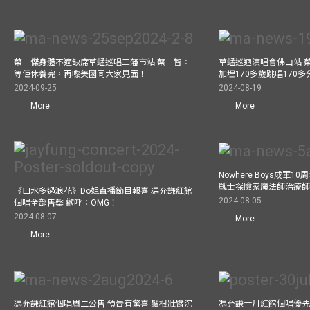
蔡一傑身體不適缺席草蜢巡唱三藩市站 蔡一智：
草蜢巡迴演唱會佛山站 
等佢休養完，再嚟美國同大家見面！
加埋170多歲跳唱170
2024-09-25
2024-08-19
More
More
Nowhere Boys成軍
戰士探險家魔法師治療師瘋
《口水多過浪花》Do姐直播節目報喜 馮允謙紅館
2024-08-05
個唱全部售罄 歡呼：OMG！
2024-08-07
More
More
馮允謙紅館個唱周二公售 預告有驚喜 鬚根壯臂沉
馮允謙十月紅館個唱優先購