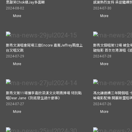
思甜笑Chok樣Jay多面睇
感謝熱烈支持 承諾繼續
2024-08-02
2024-07-30
More
More
鄭秀文演唱會尾場三度Encore 嘉賓Jeffrey兩度上
鄭秀文個唱第12場 被全
台又唱又跳
破陰影 首次在港演唱《
2024-07-29
2024-07-28
More
More
鄭秀文第11場獲李嘉欣梁漢文炎明熹捧場 特別點
馮允謙連續三年開個唱 
唱Dear Jane《到底發生過什麼事》
喻電影配樂 開展新里程
2024-07-27
2024-07-26
More
More