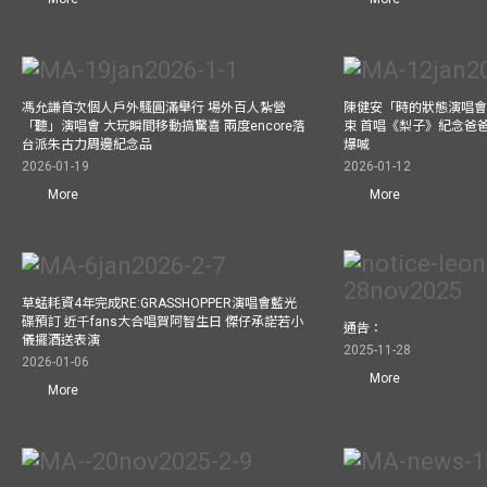
馮允謙首次個人戶外騷圓滿舉行 場外百人紮營
陳健安「時的狀態演唱會2
「聽」演唱會 大玩瞬間移動搞驚喜 兩度encore落
束 首唱《梨子》紀念爸爸
台派朱古力周邊紀念品
爆喊
2026-01-19
2026-01-12
More
More
草蜢耗資4年完成RE:GRASSHOPPER演唱會藍光
碟預訂 近千fans大合唱賀阿智生日 傑仔承諾若小
通告：
儀擺酒送表演
2025-11-28
2026-01-06
More
More