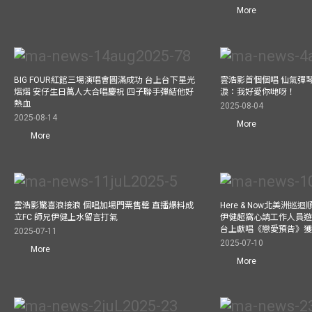
More
BIG FOUR紅館三場演唱會圓滿成功 台上台下星光
雲浩影首個個唱 仙氣彈
熠熠 安仔生日萬人大合唱慶祝 四子聯手彈結他好
淚：我好愛你哋呀！
熱血
2025-08-04
2025-08-14
More
More
雲浩影驚喜浪接浪 個唱加場門票售罄 直播爆料成
Here & Now北美洲巡
立FC 師兄伊健上水留言打氣
伊健超窩心請工作人員遊尼
台上獻唱《戀愛預告》
2025-07-11
2025-07-10
More
More