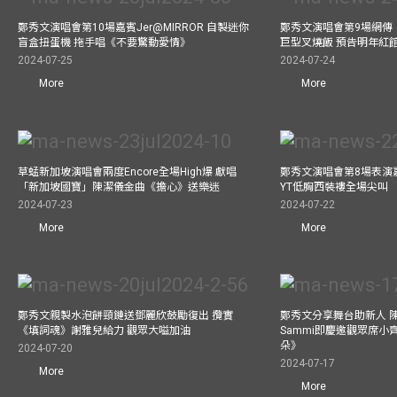
鄭秀文演唱會第10場嘉賓Jer@MIRROR 自製迷你
鄭秀文演唱會第9場網傳
盲盒扭蛋機 拖手唱《不要驚動愛情》
巨型叉燒飯 預告明年紅
2024-07-25
2024-07-24
More
More
草蜢新加坡演唱會兩度Encore全場High爆 獻唱
鄭秀文演唱會第8場表演嘉
「新加坡國寶」陳潔儀金曲《擔心》送樂迷
YT低胸西裝褸全場尖叫
2024-07-23
2024-07-22
More
More
鄭秀文親製水泡餅頸鏈送鄧麗欣鼓勵復出 攬實
鄭秀文分享舞台助新人 
《填詞魂》謝雅兒給力 觀眾大嗌加油
Sammi即慶邀觀眾席小
朵》
2024-07-20
2024-07-17
More
More