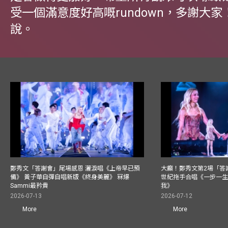
受一個滿意度好高嘅rundown，多謝大家！
說。
鄭秀文「答謝會」尾場感恩 灑淚唱《上帝早已預
大癲！鄭秀文第2場「答
備》 黃子華自彈自唱新版《終身美麗》 冧爆
世紀拖手合唱《一步一
Sammi最矜貴
我》
2026-07-13
2026-07-12
More
More