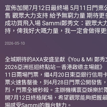
宣佈加開7月12日最終場 5月11日門票
售 觀眾大力支持 給予無窮力量 期待更
成功買飛入場 Sammi鄭秀文：觀眾大
持，俾我好大嘅力量，我一定會做得更
2026-05-10
全城期待的AXA安盛呈獻《You & Mi 鄭
2026亞洲巡迴終點站－香港啟德主場館》
11日兩場門票，繼4月20日東亞銀行信用
票火速售罄後，到4月28日門票公開發售
烈，門票全被秒殺。主辦機構寰亞娛樂於
開7月12日終極尾場，希望觀眾能夠把握
場感受Sammi的舞台魅力。