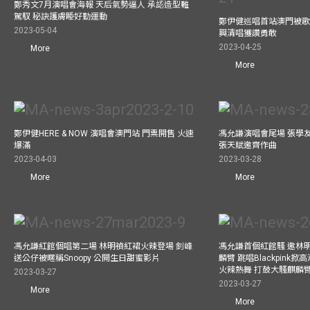
鄭秀文7月演唱會海報 天后氣勢逼人 承認造型難
駕馭 秘訣護膚睡好勤運動
鄭伊健巡唱首站澳門被歌
2023-05-04
興清唱獲讚勇敢
2023-04-25
More
More
鄭伊健HERE & NOW 演唱會澳門站 門票開售 火速
馮允謙演唱會尾場 張學
爆滿
張天賦邀齊作曲
2023-04-03
2023-03-28
More
More
馮允謙紅館個唱第二場 林明禎紅裙火辣登場 釗峰
馮允謙首個紅館騷 邀林
送公仔被暱稱Snoopy 公開生日甜蜜影片
麟臂 跳唱Blackpink
火辣熱舞 打鼓大騷麒麟臂 跳
2023-03-27
2023-03-27
More
More