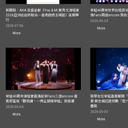
新聞稿︰AXA 安盛呈獻《You & Mi 鄭秀文演唱會
草蜢40周年世界巡唱首
2026亞洲巡迴終點站－香港啟德主場館》延期舉
情Fans兩度encore
行
2026-06-24
2026-07-06
More
More
草蜢40周年演唱會圓滿結束Fans三度encore 嘉
張學友任草蜢嘉賓解開「
賓郭富城「聽我講，一齊企硬撐草蜢」掀高潮
春 蘇志威紅館倒數「登六
盡跳
2026-05-04
2026-05-03
More
More