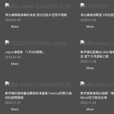
馮允謙個唱海報吹波波 望在紅館半空飛天唱歌
馮允謙達成願望 3月紅館閧
2023-01-03
2023-01-03
More
More
Joyce演唱會 「1月4日開售」
鄭伊健紅館舞台roller
容 望下次見面無口罩
2023-01-03
2022-11-28
More
More
鄭伊健欣賞夠薑自薦做表演嘉賓 Feanna目標25歲
鄭伊健變身唱日語版「幪
前紅館開個唱
Mirror四子跳足全場
2022-11-27
2022-11-26
More
More