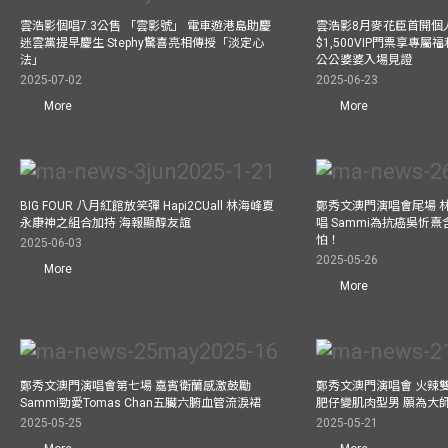
雲浩影個唱7.3公售 「雲影號」 電車遊港島助慶
雲浩影8月麥花臣首開個人
迷雲黨提早慶生 Stephy驚喜亮相傳授「淡定心
$1,500VIP門票享專屬福
法」
公公婆婆入場見證
2025-07-02
2025-06-23
More
More
BIG FOUR 八月紅館放笑彈 Hapi2CUall 林海峰夏
鄭秀文澳門演唱會尾場 
永康神之組合加持 海報顯醇友誼
唱 Sammi為抗癌吳忻
怕！
2025-06-03
2025-05-26
More
More
鄭秀文澳門演唱會第七場 嘉賓衛蘭感激鼓勵
鄭秀文澳門演唱會 火辣
Sammi勁愛Tomas Chan五臟六腑血管流淚裙
肥仔變肌肉型男 願為大
2025-05-25
2025-05-21