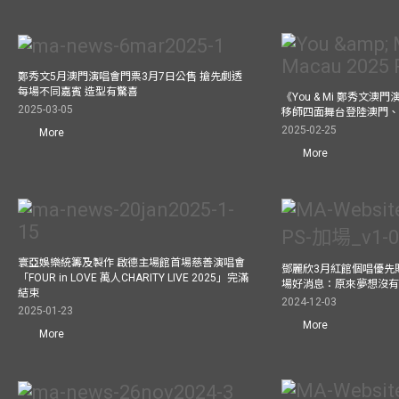
鄭秀文5月澳門演唱會門票3月7日公售 搶先劇透
每場不同嘉賓 造型有驚喜
《You & Mi 鄭秀文澳門
2025-03-05
移師四面舞台登陸澳門、
2025-02-25
More
More
寰亞娛樂統籌及製作 啟德主場館首場慈善演唱會
鄧麗欣3月紅館個唱優先
「FOUR in LOVE 萬人CHARITY LIVE 2025」完滿
場好消息：原來夢想沒
結束
2024-12-03
2025-01-23
More
More