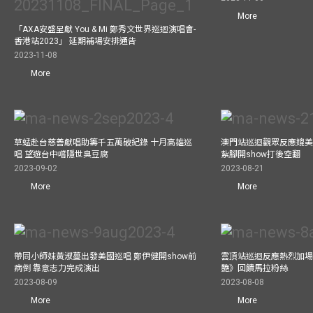
More
「AXA安盛呈獻 You & Mi 鄭秀文世界巡迴演唱會-
香港站2023」 延期補場安排通告
2023-11-08
More
草蜢赴台慈善獻唱助籌千五萬破紀錄 十月高雄巡
澳門站巡迴觀眾反應媲美
唱 望遊台中嚐隱世臭豆腐
紥腳開show打後空翻
2023-09-02
2023-08-21
More
More
帶同小師妹黃淑蔓出發美國巡唱 鄭伊健開show前
雲頂站巡迴反應熱烈加場
病倒 靠意志力完成演出
艷》回饋馬拉粉絲
2023-08-09
2023-08-08
More
More