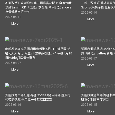
不可取替》答謝粉絲 第二場嘉賓林明禎 自攜28隻
一新一致好評 首場嘉賓
珍藏Sammi CD「自肥」求簽名 帶同8位Dancers
Scott火辣椅子舞 化身
為偶像獻出第一次
2025-05-10
2025-05-11
More
More
寵粉馮允謙感恩個唱衝出香港 5月31日澳門見 派
鄧麗欣個唱尾場Cookie
福利人人有份 限量VIP票睇綵排送小卡海報 4月10
與「細佬」Jeffrey合
日HotdogTIX優先購票
2025-03-17
2025-04-07
More
More
鄧麗欣第二場紅館演唱 Cookies結伴捧場 還原打
鄧麗欣紅館首場個唱 林
領帶調情戲 張天賦一秒耳紅口窒窒
肌360側翻 兩度灑淚
2025-03-16
2025-03-15
More
More