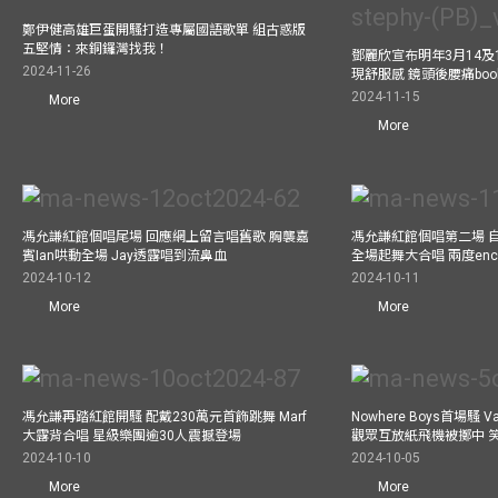
鄭伊健高雄巨蛋開騷打造專屬國語歌單 組古惑版
五堅情：來銅鑼灣找我！
鄧麗欣宣布明年3月14及
2024-11-26
現舒服感 鏡頭後腰痛bo
2024-11-15
More
More
馮允謙紅館個唱尾場 回應網上留言唱舊歌 胸襲嘉
馮允謙紅館個唱第二場 
賓Ian哄動全場 Jay透露唱到流鼻血
全場起舞大合唱 兩度enco
2024-10-12
2024-10-11
More
More
馮允謙再踏紅館開騷 配戴230萬元首飾跳舞 Marf
Nowhere Boys首場騷 
大露背合唱 星級樂團逾30人震撼登場
觀眾互放紙飛機被擲中 
2024-10-10
2024-10-05
More
More