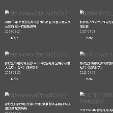
相隔13年 草蜢巡唱首站台北小巨蛋 綜藝界猛人同
林宥嘉idol 2023 世
台加持 蔡一傑感動爆喊
開發售
2023-03-21
2023-03-21
More
More
鄭欣宜個唱尾場五度Encore約定再見 全場小夜燈
鄭欣宜自爆情迷單眼皮鄭
大合唱《女神》感動落淚
點唱《我代你哭》
2023-03-20
2023-03-19
More
More
鄭欣宜紅館個唱嘉賓Do姐問戀事 揼本英國訂製台
燈效果 感覺威威
NCT DREAM香港巡迴