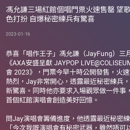
馮允謙三場紅館個唱門票火速售罄 望
色打扮 自爆秘密練兵有驚喜
2023-01-16
恭喜「唱作王子」馮允謙（JayFung）
《AXA安盛呈獻 JAYPOP LIVE@COLIS
會 2023》，門票今早十時公開發售，火
熱烈，Jay非常開心，透露最近秘密練兵
新驚喜。同時他亦要求入場觀眾做一件事
首個紅館演唱會創造美好回憶。
問Jay演唱會籌備進度，他透露最近秘密
「今次我嘅演唱會有秘密武器，雖然唔可