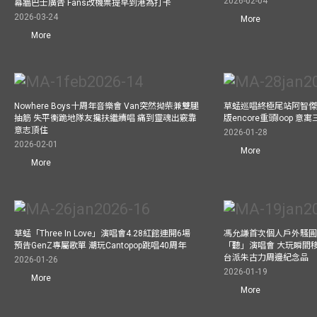
2026-02-04
幕牆巴士廣告 Fans改機票提早到港為打卡
2026-03-24
More
More
Nowhere Boys十周年音樂會 Van突然拗柴兼雙腿
草蜢巡唱終極尾站阿智傑
抽筋 失平衡跪地隊友攙扶繼續唱 痛到靈魂出竅靠
版encore重頭loop 
意志頂住
2026-01-28
2026-02-01
More
More
草蜢「Three In Love」演唱會4.28紅館連開6場
馮允謙首次個人戶外騷圓
預告GenZ專屬歌單 潮玩Cantopop跳唱40周年
「聽」演唱會 大玩瞬間移動
台派朱古力周邊紀念品
2026-01-26
2026-01-19
More
More