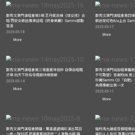
鄭秀文澳門演唱會第5場 王丹妮苦練《壞女孩》合
鄭秀文澳門演唱會第四場
唱 西安女歌迷廣東話唱《終身美麗》Sammi感動
歌迷掟紅色Bra上台 Sa
落淚
2025-05-17
2025-05-18
More
More
鄭秀文澳門演唱會第三場嘉賓林愷鈴 自彈自唱騷
鄭秀文澳門站加唱專屬
才華 向天下所有母親節快樂致敬
不可取替》答謝粉絲 第二
珍藏Sammi CD「自肥」
2025-05-14
為偶像獻出第一次
More
2025-05-11
More
鄭秀文澳門演唱會開鑼，驚喜處處精彩演出耳目
寵粉馮允謙感恩個唱衝出香
一新一致好評 首場嘉賓胡定欣二人激動合唱 與
福利人人有份 限量VIP票