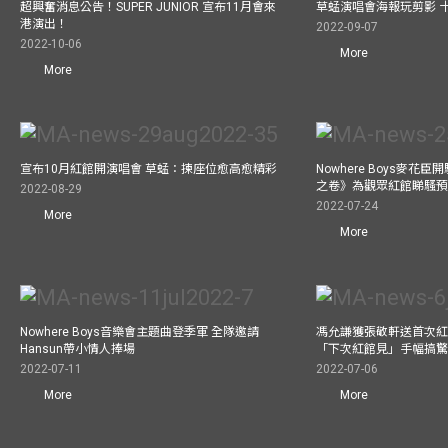
超興奮消息公告！SUPER JUNIOR 宣布11月會來
草蜢演唱會海報玩剪影 
港演出！
2022-09-07
2022-10-06
More
More
宣布10月紅館開演唱會 草蜢：揀座位愈高愈精彩
Nowhere Boys麥花臣
之卷》為觀眾紅館睇騷
2022-08-29
2022-07-24
More
More
Nowhere Boys音樂會主題曲登季軍 全隊邀請
馮允謙獲張敬軒送首次紅
Hansun帶小情人捧場
「下次紅館見」手幅搞
2022-07-11
2022-07-06
More
More