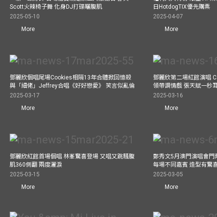
Scott火辣椅子舞 化身DJ打碟曬腹肌
日HotdogTIX優先購票
2025-05-10
2025-04-07
More
More
鄧麗欣個唱尾場Cookies相隔13年合體掀回憶殺
鄧麗欣第二場紅館演唱 Co
與「細佬」Jeffrey合唱《好好戀愛》 笑言似亂倫
領帶調情戲 張天賦一秒
2025-03-17
2025-03-16
More
More
鄧麗欣紅館首場個唱 林峯驚喜登場 又唱又跳騷腹
鄭秀文5月澳門演唱會門票
肌360側翻 兩度灑淚
每場不同嘉賓 造型有驚
2025-03-15
2025-03-05
More
More