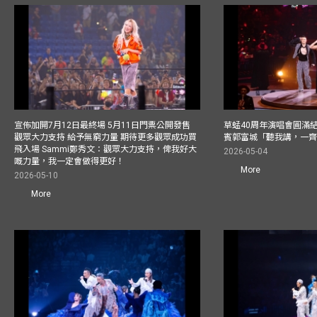
宣佈加開7月12日最終場 5月11日門票公開發售
草蜢40周年演唱會圓滿結束F
觀眾大力支持 給予無窮力量 期待更多觀眾成功買
賓郭富城「聽我講，一
飛入場 Sammi鄭秀文：觀眾大力支持，俾我好大
2026-05-04
嘅力量，我一定會做得更好！
More
2026-05-10
More