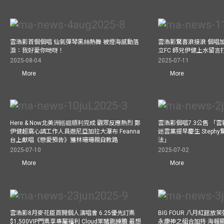
雲浩影首個個唱 仙氣彈琴黑絲熱舞 被燈海感動落
雲浩影驚喜浪接浪 個唱
淚：我好愛你哋呀！
立FC 師兄伊健上水留言
2025-08-04
2025-07-11
More
More
Here & Now北美洲巡迴順利完成 觀眾反應熱烈 鄭
雲浩影個唱7.3公售 「
伊健超窩心請工作人員遊尼亞加拉大瀑布 Feanna
迷雲黨提早慶生 Step
台上獻唱《戀愛預告》獲林珊珊親自教路
法」
2025-07-10
2025-07-02
More
More
雲浩影8月麥花臣首開個人演唱會 6.25優先訂票
BIG FOUR 八月紅館放笑彈
$1,500VIP門票享專屬福利 Cloud笨豬跳練膽 最想
永康神之組合加持 海報