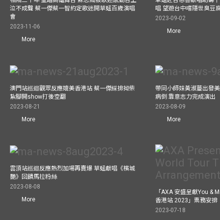
相隔三十年 重踏高雄舞台 蘇志威被歌迷感動台上
草蜢赴台慈善獻唱助籌千
泣不成聲 蔡一傑蔡一智約定歌迷開草蜢百歲演唱
唱 望遊台中嚐隱世臭豆
會
2023-09-02
2023-11-06
More
More
澳門站巡迴觀眾反應媲美香港站 蔡一傑綵排拗柴
帶同小師妹黃淑蔓出發美國
紥腳開show打後空翻
病倒 靠意志力完成演出
2023-08-21
2023-08-09
More
More
雲頂站巡迴反應熱烈加場再賣爆 草蜢獻唱《檳城
艷》回饋馬拉粉絲
2023-08-08
「AXA 安盛呈獻You &
More
香港站 2023」票務安排
2023-07-18