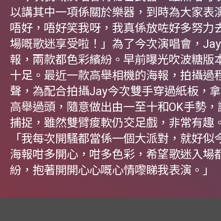
以講其中一項係關於樂器，到時為大家表
唔好，唔好笑我呀，我真係放咗好多努力
場嘅歌迷享受啦！」為了今次演唱會，Ja
報，兩款都色彩繽紛。早前曝光吹波糖版
十足。最近一款高舉相機的海報，拍攝過
聲，為配合拍攝Jay今次雙手穿過紙板，
高舉過頭，隨意做出由一至十和OK手勢，
捕捉，雖然雙臂痠軟仍交足戲，非常有趣。
「我每次開騷都當係一個大派對，就好似
海報咁多開心，咁多色彩，希望歌迷入場
紛，抱著開開心心嘅心情嚟睇我表演。」