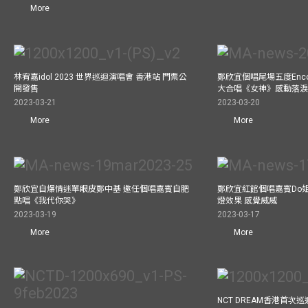
More
林宥嘉idol 2023 世界巡迴演唱會 香港站 門票公
鄭欣宜個唱尾場五度Enc
開發售
大合唱《女神》感動落
2023-03-21
2023-03-20
More
More
鄭欣宜自爆情迷單眼皮鄭中基 邀任個唱嘉賓自肥
鄭欣宜紅館個唱嘉賓Do
點唱《我代你哭》
燈效果 感覺威威
2023-03-19
2023-03-17
More
More
NCT DREAM香港首次