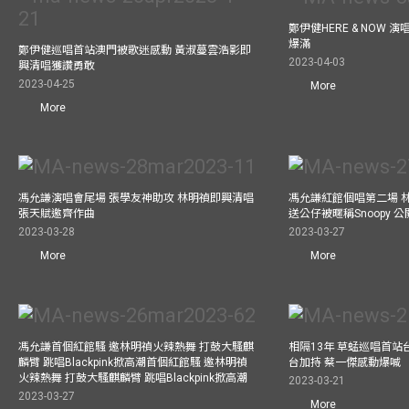
鄭伊健HERE & NOW 
爆滿
鄭伊健巡唱首站澳門被歌迷感動 黃淑蔓雲浩影即
2023-04-03
興清唱獲讚勇敢
2023-04-25
More
More
馮允謙演唱會尾場 張學友神助攻 林明禎即興清唱
馮允謙紅館個唱第二場 
張天賦邀齊作曲
送公仔被暱稱Snoopy 
2023-03-28
2023-03-27
More
More
馮允謙首個紅館騷 邀林明禎火辣熱舞 打鼓大騷麒
相隔13年 草蜢巡唱首站
麟臂 跳唱Blackpink掀高潮首個紅館騷 邀林明禎
台加持 蔡一傑感動爆喊
火辣熱舞 打鼓大騷麒麟臂 跳唱Blackpink掀高潮
2023-03-21
2023-03-27
More