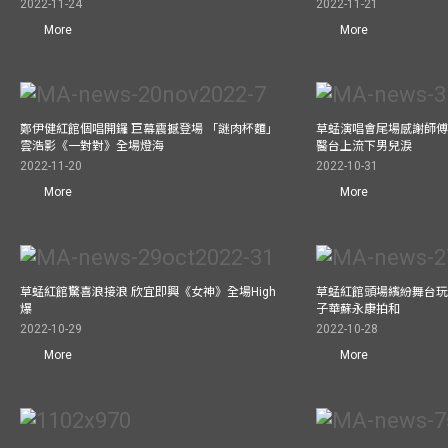
2022-11-24
2022-11-21
More
More
鄭伊健紅館個唱開鑼 巨幕震撼登場 「謎肉杯麵」
草蜢演唱會尾場感謝師傅
雲浩影《一對對》全場燈海
醫台上流下男兒淚
2022-11-20
2022-10-31
More
More
草蜢紅館驚喜浪接浪 欣宜即興《女神》全場High
草蜢紅館頭場繽紛舞台玩
爆
子華蘇永康拍和
2022-10-29
2022-10-28
More
More