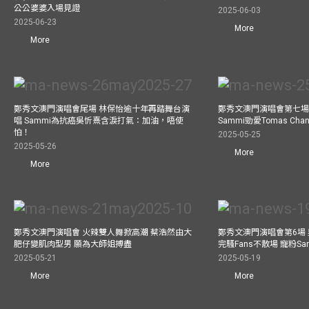
公公婆婆入場見證
2025-06-03
2025-06-23
More
More
鄭秀文澳門演唱會尾場 林保怡逾十年再踏舞台演
鄭秀文澳門演唱會第七場
唱 Sammi為抗癌吳忻熹含淚打氣：加油，唔使
Sammi勁愛Tomas C
怕！
2025-05-25
2025-05-26
More
More
鄭秀文澳門演唱會 火辣雙人舞掀高潮 蔡浩然由大
鄭秀文澳門演唱會第6場
肥仔變肌肉型男 願為大師姐搏盡
完騷Fans不散場 寵粉S
2025-05-21
2025-05-19
More
More