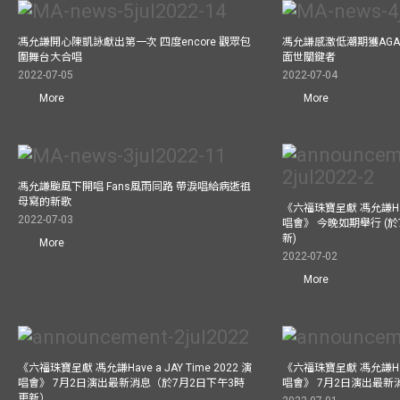
馮允謙開心陳凱詠獻出第一次 四度encore 觀眾包
馮允謙感激低潮期獲AG
圍舞台大合唱
面世關鍵者
2022-07-05
2022-07-04
More
More
馮允謙颱風下開唱 Fans風雨同路 帶淚唱給病逝祖
母寫的新歌
《六福珠寶呈獻 馮允謙Have 
2022-07-03
唱會》 今晚如期舉行 (於
新)
More
2022-07-02
More
《六福珠寶呈獻 馮允謙Have a JAY Time 2022 演
《六福珠寶呈獻 馮允謙Have 
唱會》 7月2日演出最新消息（於7月2日下午3時
唱會》 7月2日演出最新
更新）