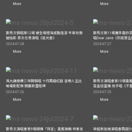
More
More
鄭秀文個唱第12場 被全場燈海感動落淚 岑寧兒衝
鄭秀文第11場獲李嘉欣
破陰影 首次在港演唱《追光者》
唱Dear Jane《到底
2024-07-28
2024-07-27
More
More
馮允謙連續三年開個唱 十月再踏紅館 音樂人生比
鄭秀文演唱會第10場嘉賓J
喻電影配樂 開展新里程碑
盲盒扭蛋機 拖手唱《不
2024-07-26
2024-07-25
More
More
鄭秀文演唱會第9場網傳「待定」嘉賓揭曉 林峯收
草蜢新加坡演唱會兩度Enc