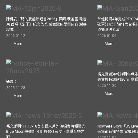
陳健安「時的狀態演唱會2026」兩場爆滿 圓滿結
草蜢耗資4年完成RE:GRA
束 首唱《梨子》紀念爸爸 感激歌迷愛與包容 謝幕
碟預訂 近千fans大合
爆喊
儀擺酒送表演
2026-01-12
2026-01-06
More
More
馮允謙雙海報賀明年戶外騷
美食與特調飲品Chill享
通告：
2025-11-20
2025-11-28
More
More
馮允謙明年1.17-18首次個人戶外演唱會海報曝光
Nowhere Boys「US
Blue Moon般難能可貴 與歌迷夜空下享受音樂之
每場都有獨特性 兌現與f
旅
2025-11-04