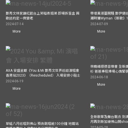
鄭秀文林家謙紅館台上笑嗌表姐弟 即場拆盲盒 與
帶埋黃淑蔓開騷 鄭伊健
歌迷約定一齊變老
潮時獲Wyman《新歌》
2024-07-14
2024-07-09
More
More
林曉峰順德音樂會 全新
AXA 安盛呈獻《You & Mi 鄭秀文世界巡迴演唱會
衫 爸爸專程捧場心情緊
香港站2023》（Rescheduled） 入場安排小貼士
2024-06-18
2024-06-19
More
More
全新歌單及舞台戰衣 到澳
月再到新加坡佛山開show
草蜢八月巡唱到佛山 預告跳唱逾100分鐘 地鐵站
2024-05-28