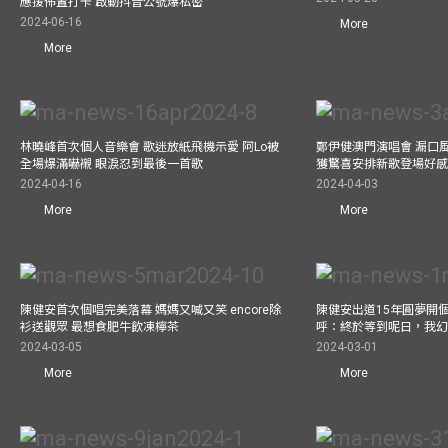
應援佈置打卡 啟動抖音公號爆私密
2024-06-16
More
More
林曉峰首次個人音樂會 歌迷放紙飛機示愛 阿Lo被
鄭伊健澳門演唱會 漏口
全場爆滿嚇襯 眼淚忍到最後一首歌
獲驚喜安排新歌登場好感
2024-04-16
2024-04-03
More
More
陳健安首次個唱完美落幕 媽媽又喊又笑 encore除
陳健安出道15年圓夢開個
衫送觀眾 最想食肥牛飲凍檸茶
呼：終於等到呢日，我
2024-03-05
2024-03-01
More
More