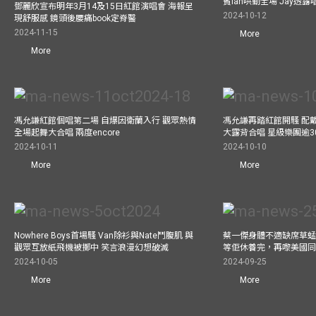
賓Ian哄動全場 Jay透
鄧麗欣宣布明年3月14及15日紅館演唱會 海報呈
2024-10-12
現舒服感 鏡頭後腰痛book定脊醫
2024-11-15
More
More
馮允謙紅館個唱第二場 自爆因衛蘭入行 觀眾熱情
馮允謙再踏紅館開騷 配戴2
全場起舞大合唱 兩度encore
大露背合唱 星級樂團逾3
2024-10-11
2024-10-10
More
More
Nowhere Boys首場騷 Van除衫與Nate鬥腹肌 與
蔡一傑身體不適缺席草蜢
觀眾互放紙飛機被擲中 笑言浪漫幻想破滅
等佢休養完，再嚟美國
2024-10-05
2024-09-25
More
More