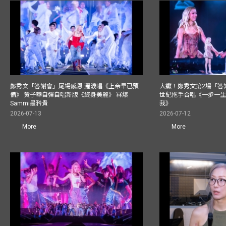
鄭秀文「答謝會」尾場感恩 灑淚唱《上帝早已預
大癲！鄭秀文第2場「答
備》 黃子華自彈自唱新版《終身美麗》 冧爆
世紀拖手合唱《一步一
Sammi最矜貴
我》
2026-07-13
2026-07-12
More
More