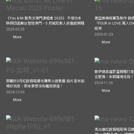
《You & Mi 鄭秀文澳門演唱會 2025》 不惜功本
寰亞娛樂統籌及製作 啟
移師四面舞台登陸澳門、5 月威尼斯人綜藝館開騷
「FOUR in LOVE 萬人CH
結束
2025-02-25
2025-01-23
More
More
鄭伊健高雄巨蛋開騷打造
五堅情：來銅鑼灣找我
鄧麗欣3月紅館個唱優先購票火速售罄 拍片宣布加
2024-11-26
場好消息：原來夢想沒有離我很遠！
More
2024-12-03
More
馮允謙紅館個唱尾場 回