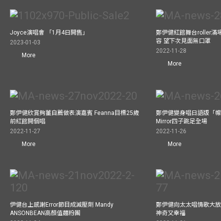
Joyce演唱會 「1月4日開售」
鄭伊健紅館舞台roller
容 望下次見面無口罩
2023-01-03
2022-11-28
More
More
鄭伊健欣賞夠薑自薦做表演嘉賓 Feanna目標25歲
鄭伊健變身唱日語版「幪
前紅館開個唱
Mirror四子跳足全場
2022-11-27
2022-11-26
More
More
伊健台上感謝Error節目成減壓劑 Mandy
鄭伊健向太太唱情歌大放
ANSONBEAN高顏值麵粉團
神奇又幸福