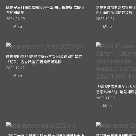
陳健安三月個唱預購火速售罄 開香檳慶祝 立即宣
到拉斯維加斯巡唱與歌迷
布加開兩場
伴》向恩師梅艷芳致敬
2024-01-09
2023-12-31
More
More
陳健安明年3月麥花臣舉行首次個唱 德國哲學家
「尼采」名言啟發 用音樂走過難關
2023-12-17
More
「AXA安盛呈獻 You &
香港站2023」 延期補
2023-11-08
More