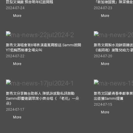
巨型叉燒飯 預告明年紅館開騷
「新加坡國寶」陳潔儀
2024-07-24
2024-07-23
More
More
鄭秀文演唱會第8場表演嘉賓周殷廷 Sammi掀開
鄭秀文親製水泡餅頸鏈送
YT低胸西裝褸全場尖叫
《填詞魂》謝雅兒給力 
2024-07-22
2024-07-20
More
More
鄭秀文分享舞台助新人 陳凱詠感動私訊鼓勵
鄭秀文回顧青春奉獻事業
Sammi即慶邀觀眾席小齊合唱《 「老花」一朵
出道獲Sammi提攜
朵》
2024-07-15
2024-07-17
More
More