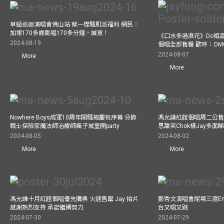
草蜢巡迴演唱會佛山站 蔡一傑騷肌派福利 網民：
加埋170多歲跳唱170多分鐘，誠意！
《口水多過浪花》Do姐
2024-08-19
個唱全部售罄 歡呼：OM
2024-08-07
More
More
Nowhere Boys成軍10周年開騷揭慶祝序幕 分飾
馮允謙紅館個唱周二公售
戰士探險家魔法師治療師瘋子城堡開party
思甜笑Chok樣Jay多面
2024-08-05
2024-08-02
More
More
馮允謙十月紅館個唱優先購票 火速售罄 Jay 拍片
鄭秀文演唱會尾場三度Enco
感謝熱烈支持 承諾繼續努力
台又唱又跳
2024-07-30
2024-07-29