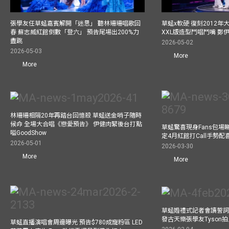
張學友任草蜢嘉賓解開「迷思」 聽林珊珊唱歌回
草蜢x軟硬 復刻2012
春 蘇志威紅館倒數「登六」 預告尾場出200%力
XXL版造型鬥唱鬥嘴 鄭
盡跳
2026-05-02
2026-05-03
More
More
林珊珊相隔20年再踏台回憶殺 草蜢送金哨子隨時
候命 全場大合唱《戀愛預告》 伊健肉緊後台打點
草蜢驚喜現身Fans包場睇演
嗌GoodShow
定4月紅館打Call手勢配喜
2026-05-01
2026-03-30
More
More
草蜢婚禮式記者會讀誓詞
發古天樂張學友Tyson
草蜢直播演唱會周邊曝光 預告$780成寵粉區 LED