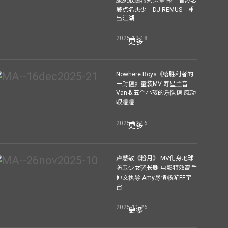
腹肌放题转到头晕 蔡一智苏志
威点名杰少「DJ REMUS」重
出江湖
2025-12-18
更多
Nowhere Boys《给胜利者的
一封信》童装MV 寿星主音
Van收五个小孩的乐队信 感动
眼湿湿
2025-12-16
更多
卢慧敏《粉月》 MV化身地球
防卫少女骚长腿 电影特效高手
仲文执导 Amy尽情畅游FF宇
宙
2025-11-26
更多