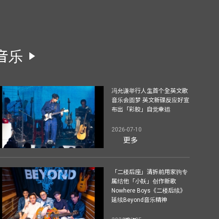
音乐
冯允谦举行人生首个全英文歌
音乐会圆梦 英文新碟反应好宣
布出「彩胶」自觉幸运
2026-07-10
更多
「二楼后座」清拆前用家驹专
属结他「小妖」创作新歌
Nowhere Boys《二楼后续》
延续Beyond音乐精神