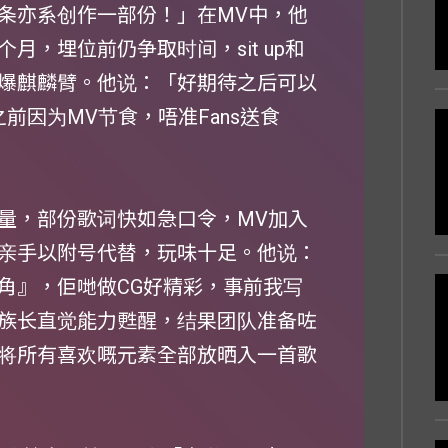
条亦系创作一部份！」在MV中，他
，埋位前仍争取时间，sit up和
爆麒麟臂。他说：「好期待之后可以
之前因为MV节食，唔准Fans送食
量，部份歌词快如急口令，MV加入
亲手以附号代替，玩味十足。他说：
角』，佢哋做CG好精彩，事前我写
族长直觉能力甦醒，结果团队准备咗
将所有喜欢嘅元素全部放晒入一首歌