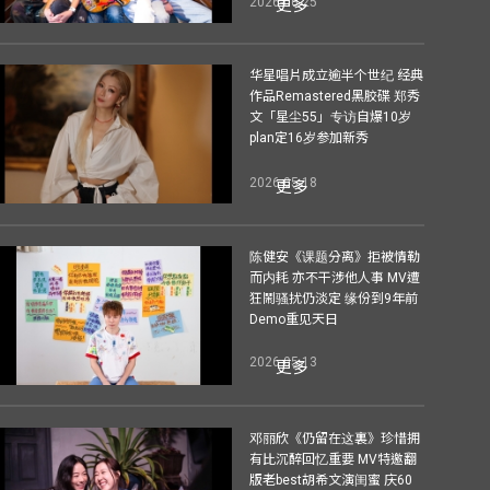
2026-06-25
更多
华星唱片成立逾半个世纪 经典
作品Remastered黑胶碟 郑秀
文「星尘55」专访自爆10岁
plan定16岁参加新秀
2026-05-18
更多
陈健安《课题分离》拒被情勒
而内耗 亦不干涉他人事 MV遭
狂鬧骚扰仍淡定 缘份到9年前
Demo重见天日
2026-05-13
更多
邓丽欣《仍留在这裏》珍惜拥
有比沉醉回忆重要 MV特邀翻
版老best胡希文演闺蜜 庆60