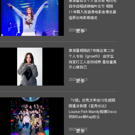
黄淑蔓首次个人音乐会 电结他
自弹自唱送碌柚叶应节 相隔
11年再入围香港电影金像奖最
佳原创电影歌曲奖
2026-02-21
更多
黄淑蔓相隔近7年推出第二张
个人专辑《growth》 由学生
妹变打工人拒扮成熟 重拾童真
开心做自己
2026-02-13
更多
「V姐」郑秀文率领15性感囡
囡重录新版《星秀传说》
Louise Fish Mandy揈爆Disco
阿卵Dee哥Rap担当
2026-02-02
更多