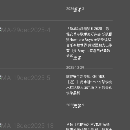
2026-01-13
更多
「新城劲爆颁奖礼2025」陈
健安首夺歌手奖好兴奋 乐队银
奖Nowhere Boys 承诺继续以
音乐奉献世界 黄淑蔓勤力出歌
有回报 Amy Lo感谢自己勇敢
尝试
更多
2025-12-29
陈健安全新专辑《时间感
【迟】》用水讲timing 球场喷
水柱绝技大派用场 为衬靓景即
场染黑髮
2025-12-19
更多
草蜢《老的辣》MV如时装骚