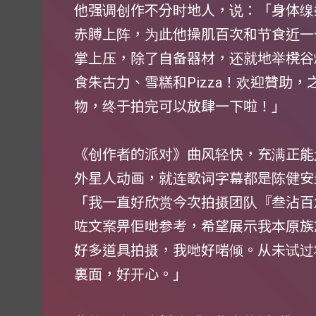
他强调创作不分时地人，说：「身体缐
赤膊上阵，为此他操肌百次和节食近一个月
掌上压，除了自备器材，还就地举櫈谷
食朱古力、雪糕和Pizza！欢迎贊助，
物，终于拍完可以放肆一下啦！」
《创作者的派对》曲风轻快，充满正能
外星人动画，就连歌词字幕都是陈健安
「我一直好欣赏今次拍摄团队『叁沾百
咗文案畀佢哋参考，希望展示我本原族
好多道具拍摄，我哋好啱倾。从未试过
裏面，好开心。」