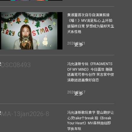
黄淑蔓首次自导自演兼剪接
《喵！》MV满足私心 上环拍
摄猫咪日常 梦想成为猫却天生
犬系性格
2026-01-21
更多
冯允谦新专辑《FRAGMENTS
OF MY MIND》今日面世 随碟
送画笔可参与创作 笑言家中摆
满歌迷送画像好自恋
2026-01-17
更多
冯允谦新歌玩食字 登山跑步让
心灵take个break 拍《Break
Your Heart》MV森林抛锚即
学换车呔