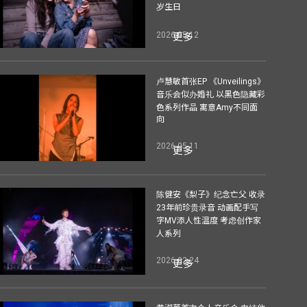
岁生日
2026-05-12
更多
卢慧敏首张EP 《Unveilings》
音乐会似办婚礼 以黑色隐藏彩
色系列作品 寓意Amy不同面
向
2026-05-11
更多
陈健安《梨子》纪念亡父 收录
23年前珍贵录音 动画配手写
字MV添人性温度 考虑创作家
人系列
2026-02-24
更多