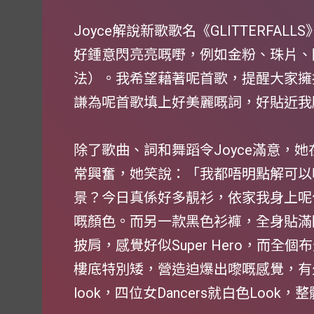
Joyce解說新歌歌名《GLITTERFA
好鍾意閃亮亮嘅嘢，例如金粉、珠片、閃
法）。我希望藉著呢首歌，提醒大家擁抱
謙為呢首歌填上好美麗嘅詞，好貼近我
除了歌曲、詞和舞蹈令Joyce滿意，
常興奮，她笑說：「我都唔明點解可以
景？今日真係好多靚衫，依家我身上呢件H
嘅顏色。而另一款黑色衫褲，全身貼滿
披肩，感覺好似Super Hero，而
樓底特別矮，營造迫爆出嚟嘅感覺，有
look，四位女Dancers就白色Look