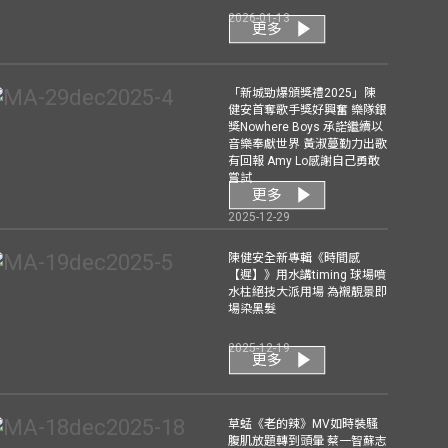
2026-01-13
更多
「新城勁爆頒獎禮2025」陳
健安首奪歌手獎好興奮 樂隊銀
獎Nowhere Boys 承諾繼續以
音樂奉獻世界 黃淑蔓勤力出歌
有回報 Amy Lo感謝自己勇敢
嘗試
更多
2025-12-29
陳健安全新專輯《時間感
【遲】》用水講timing 球場噴
水柱絕技大派用場 為襯靚景即
場染黑髮
2025-12-19
更多
草蜢《老的辣》MV如時裝騷
腹肌放題轉到頭暈 蔡一智蘇志