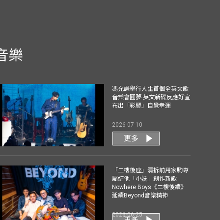
音樂
馮允謙舉行人生首個全英文歌
音樂會圓夢 英文新碟反應好宣
布出「彩膠」自覺幸運
2026-07-10
更多
「二樓後座」清拆前用家駒專
屬結他「小妖」創作新歌
Nowhere Boys《二樓後續》
延續Beyond音樂精神
2026-06-25
更多