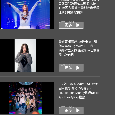
自彈自唱送碌柚葉應節 相隔
11年再入圍香港電影金像獎最
佳原創電影歌曲獎
2026-02-21
更多
黃淑蔓相隔近7年推出第二張
個人專輯《growth》 由學生
妹變打工人拒扮成熟 重拾童真
開心做自己
2026-02-13
更多
「V姐」鄭秀文率領15性感囡
囡重錄新版《星秀傳說》
Louise Fish Mandy揈爆Disco
阿卵Dee哥Rap擔當
2026-02-02
更多