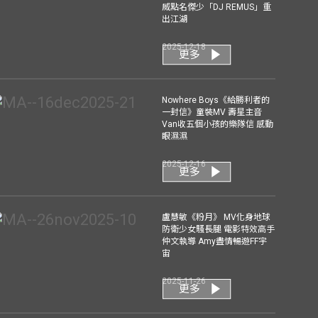
威點名傑少「DJ REMUS」重
出江湖
2025-12-18
更多
Nowhere Boys《給勝利者的
一封信》童裝MV 壽星主音
Van收五個小孩的樂隊信 感動
眼濕濕
2025-12-16
更多
盧慧敏《粉月》 MV化身地球
防衛少女騷長腿 電影特效高手
仲文執導 Amy盡情暢遊FF宇
宙
2025-11-26
更多