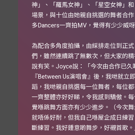
神」、「羅馬女神」、「星空女神」和
場景，與十位由她親自挑選的舞者合作
多Dancers一齊拍MV，覺得有少少威
為配合多角度拍攝，由綵排走位到正式，
們，雖然連續跳了無數次，但大家的精
說有笑。Joyce說：「今次由合作已久
『Between Us演唱會』後，我哋就立即
蹈，我哋親自挑選每一位舞者，每位都
一齊整體亦好好睇，令我感到驕傲。每
覺喺跳舞方面亦有少少進步。（今次舞
就唔係好耐，但我自己喺屋企成日練習
斷練習。我好鍾意啲舞步，好襯首歌。