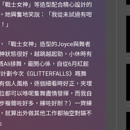
「戰士女神」等造型配合精心設計的
。她興奮地笑說：「我從未試過有咁
呀！」
「戰士女神」造型的Joyce與舞者
神狀態很好，越跳越起勁，小休時有
嘅Ali排舞，最開心係，自從6月紅館
計劃今次《GLITTERFALLS》嘅舞
有個人風格，逐個細看時好正，夾埋
位都可以喺呢隻舞盡情發揮，而我自
步複雜咗好多，練咗好耐？）一齊練
，就算出外做其他工作都抽空對鏡不
」