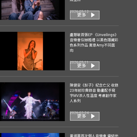
2026-05-12
更多
盧慧敏首張EP 《Unveilings》
音樂會似辦婚禮 以黑色隱藏彩
色系列作品 寓意Amy不同面
向
2026-05-11
更多
陳健安《梨子》紀念亡父 收錄
23年前珍貴錄音 動畫配手寫
字MV添人性溫度 考慮創作家
人系列
2026-02-24
更多
黃淑蔓首次個人音樂會 電結他