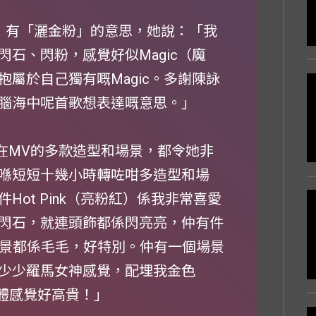
LLS》有「灑金粉」的意思，她說：「我
石、閃粉，感覺好似Magic（魔
屬於自己獨有嘅Magic。多謝陳詠
腦海中呢首歌想表達嘅意思。」
她在MV的多款造型和場景，都令她非
喺短短十幾小時轉咗咁多造型和場
ot Pink（亮粉紅）係我非常喜愛
閃石，就連頭飾都係閃亮亮，仲有件
全個布景都係毛毛，好特別。仲有一個場景
少少羅馬女神感覺，配埋我金色
，整體感覺好高貴！」