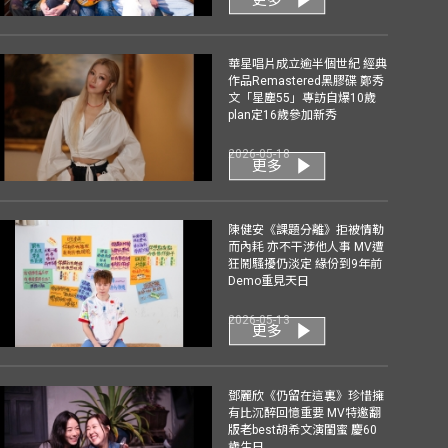
華星唱片成立逾半個世紀 經典
作品Remastered黑膠碟 鄭秀
文「星塵55」專訪自爆10歲
plan定16歲參加新秀
2026-05-18
更多
陳健安《課題分離》拒被情勒
而內耗 亦不干涉他人事 MV遭
狂鬧騷擾仍淡定 緣份到9年前
Demo重見天日
2026-05-13
更多
鄧麗欣《仍留在這裏》珍惜擁
有比沉醉回憶重要 MV特邀翻
版老best胡希文演閨蜜 慶60
歲生日