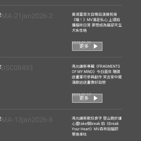
黃淑蔓首次自導自演兼剪接
《喵！》MV滿足私心 上環拍
攝貓咪日常 夢想成為貓卻天生
犬系性格
2026-01-21
更多
馮允謙新專輯《FRAGMENTS
OF MY MIND》今日面世 隨碟
送畫筆可參與創作 笑言家中擺
滿歌迷送畫像好自戀
2026-01-17
更多
馮允謙新歌玩食字 登山跑步讓
心靈take個break 拍《Break
Your Heart》MV森林拋錨即
學換車呔