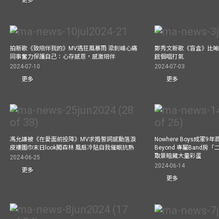
拍新歌《致陪伴我的》MV遇狂風暴雨 梁釗峰心痛
鄭秀文新歌《盲盒》比喻
同事奮力保護自己：心存感恩，感激陪伴
館個唱打氣
2024-07-10
2024-07-03
更多
更多
馮允謙被《在愛面前投降》MV求婚誓詞感動落淚
Nowhere Boys成軍
皮褸圍巾末日look闖森林 風扇冷貼自我催眠抗熱
Beyond 專屬Band房
取景暗藏大量彩蛋
2024-06-25
2024-06-14
更多
更多