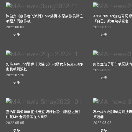
陳健安《創作者的派對》MV爆肌 本原族族長歸位
ANSONBEAN沉迷寫詞 
喚醒人們創作魂
「自己」欺凌幾乎窒息
2022-08-03
2022-07-22
更多
更多
釗峰JayFung聯手《火燒心》 揭發女友裝交友app
鄭欣宜胡子彤芒草原談情
出軌喊到淚乾
2022-05-30
2022-07-20
更多
更多
雲浩影籌備年半正式出道 媽咪催歌 《願望之翼》
馮允謙MV分飾8角演技爆
仙氣MV 全海景睡在大自然
笑潛能
2022-05-05
2022-05-03
更多
更多