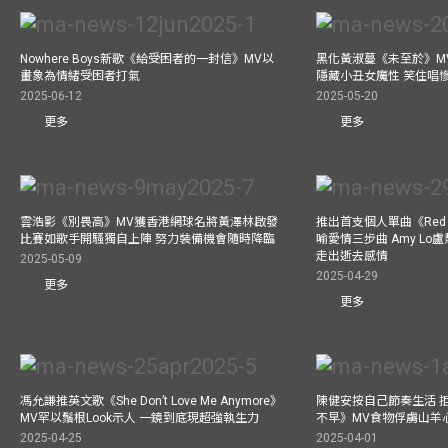
Nowhere Boys新歌《給受困者的一封信》MV以
黑化黃淑蔓《未至於》MV毒殺
畫象為情緒受困者打氣
隱藏小丑女魔性 笑住唱
2025-06-12
2025-05-20
更多
更多
雲浩影《別畏高》MV獲香港網球名將黃澤林啟發
推出首支個人單曲《Red 
比賽如歌手開騷獨自上陣 努力裝備機會隨時降臨
喻愛情三步曲 Amy L
走出逝去感情
2025-05-09
2025-04-29
更多
更多
馮允謙推英文歌《She Don’t Love Me Anymore》
陳健安按自己節奏生活 
MV罕以鬚根Look示人 一鏡到底現超強執生力
不早》MV食物俘虜山羊
2025-04-25
2025-04-01