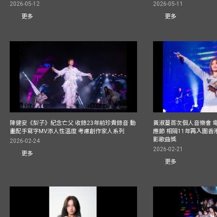
2026-05-12
2026-05-11
更多
更多
陳健安《梨子》紀念亡父 收錄23年前珍貴錄音 動
黃淑蔓首次個人音樂會 
畫配手寫字MV添人性溫度 考慮創作家人系列
應節 相隔11年再入圍
影歌曲獎
2026-02-24
2026-02-21
更多
更多