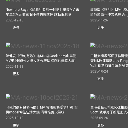
Nowhere Boys《給勝利者的一封信》童裝MV 壽
盧慧敏《粉月》 MV化身
星主音Van收五個小孩的樂隊信 感動眼濕濕
影特效高手仲文執導 Am
2025-12-16
2025-11-26
更多
更多
陳健安《伊甸有歌》邀Miki@Cookies出山舞動
日籍女模坂部佩莎做野蠻
MV集4個時代人氣女團代表同框派彩蛋感大癲
齊拍MV演情敵 Jay Fung 
Ya》創意拍攝手法激發
2025-11-11
2025-10-24
更多
更多
《我們還有幾多時間》MV 雲浩影為愛情拆彈 與
黃淑蔓私心校服look拍
男model仲佳佳炒大鑊 清場培養火藥味
Scott 雙手鼻子都是血
2025-10-10
2025-09-26
更多
更多