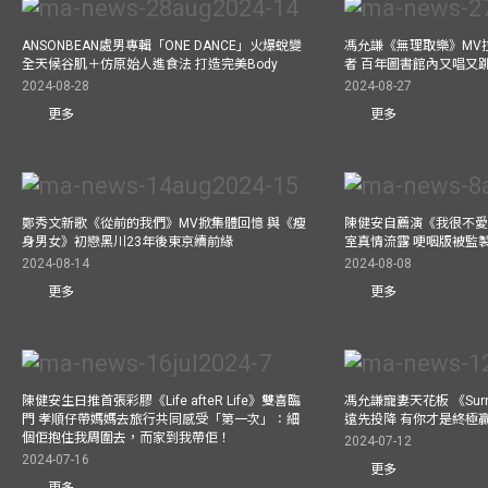
ANSONBEAN處男專輯「ONE DANCE」火爆蛻變
馮允謙《無理取樂》MV
全天候谷肌＋仿原始人進食法 打造完美Body
者 百年圖書館內又唱又
2024-08-28
2024-08-27
更多
更多
鄭秀文新歌《從前的我們》MV掀集體回憶 與《瘦
陳健安自薦演《我很不愛
身男女》初戀黑川23年後東京續前緣
室真情流露 哽咽版被監
2024-08-14
2024-08-08
更多
更多
陳健安生日推首張彩膠《Life afteR Life》雙喜臨
馮允謙寵妻天花板 《Surren
門 孝順仔帶媽媽去旅行共同感受「第一次」：細
遠先投降 有你才是終極
個佢抱住我周圍去，而家到我帶佢！
2024-07-12
2024-07-16
更多
更多