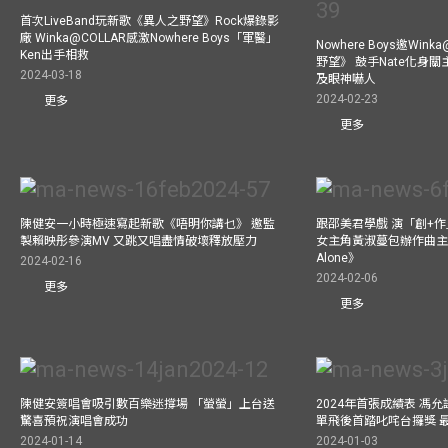
首次LiveBand玩新歌《異人之野望》Rock爆錄影
廠 Winka@COLLAR感激Nowhere Boys「軍醫」
Nowhere Boys邀Win
Ken出手相救
野望》 鼓手Nate化身
2024-03-18
及眼神嚇人
2024-02-23
更多
更多
陳健安一小時極速寫起新歌《唔明你講乜》 邀監
跟邵美君學戲 演「創+
製賴映彤參演MV 又跳又唱盡情破壞釋放壓力
女主角黃淑蔓包辦作曲主唱電
Alone》
2024-02-16
2024-02-06
更多
更多
陳健安簽唱會吸引數百樂迷撐場 「螢螢」上台送
2024年首張成績表 馮
驚喜預祝演唱會成功
單飛後首踏叱咤台攞獎 
2024-01-14
2024-01-03