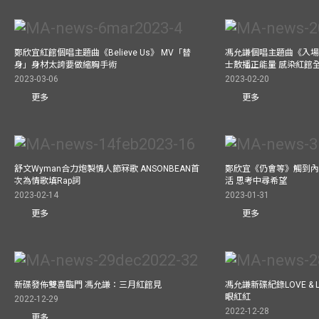
鄭欣宜紅館個唱主題曲《Believe Us》 MV「替
馮允謙個唱主題曲《入場
身」身材太誇要做縮胸手術
士散播正能量 感染紅館
2023-03-06
2023-02-20
更多
更多
舒文Wyman合力炮製情人節冧歌 ANSONBEAN首
鄭欣宜《仍會等》觸到內
次為情歌填Rap詞
活 思考中尋希望
2023-02-14
2023-01-31
更多
更多
新碟發佈雙喜臨門 馮允謙：三月紅館見
馮允謙新碟紀錄LOVE &
眼紅紅
2022-12-29
2022-12-28
更多