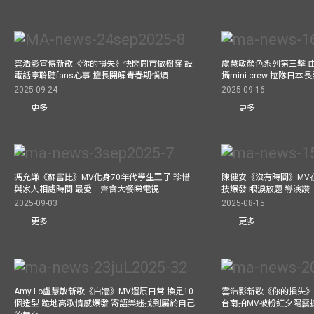
雲浩影宣傳新歌《你的損失》快閃鬧市做樹窿 設
盧慧敏顏色系列第三擊 
電話亭聆聽fans心事 擅長開解青春期惱煩
攝mini crew 拉隊日
2025-09-24
2025-09-16
更多
更多
馮允謙《蘇富比》MV化身70年代學生王子 珍惜
陳健安《沒有時間》MV在
與家人相處時間 最愛一齊食大餐睇電視
技爆發 眼淚放題 導演讚
2025-09-03
2025-08-15
更多
更多
Amy Lo盧慧敏新歌《白牆》MV還原日常 換足10
雲浩影新歌《你的損失》
個造型 跪地高歌情感爆發 寄語樂迷找到屬於自己
台南拍MV被粉紅夕陽震