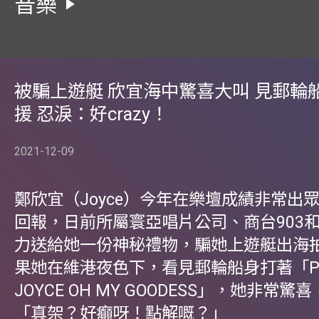
音樂
被騙上遊艇 欣宜海中驚喜大叫 見郵輪
援 忍淚：好crazy！
2021-12-09
鄭欣宜（Joyce）今年在樂壇成績非常出
回報，日前所屬寰亞唱片公司、商台903
力送給她一份神秘禮物，騙她上遊艇出海
果她在維港夜色下，看見郵輪船身打著「PR
JOYCE OH MY GOODESS」，她非常
「真架？好癲呀！點解嘅？」