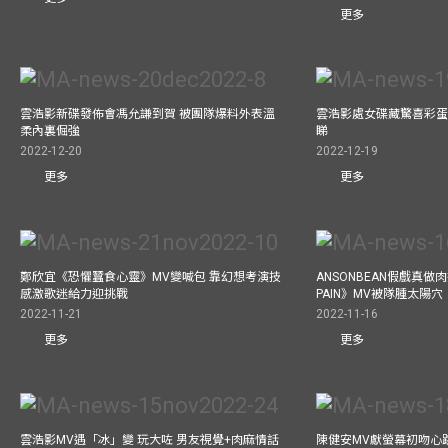
更多
雲浩影新碟發佈會馮允謙到賀 被團隊爆料外表溫
雲浩影處女碟藏驚喜彩蛋
柔內裏倔強
睇
2022-12-20
2022-12-19
更多
更多
鄭欣宜《恐懼蠶食心靈》MV變喊包 靠幻想考演技
ANSONBEAN假戲真做肉
感激歌迷給力迎挑戰
PAIN》MV被隊腫太陽穴
2022-11-21
2022-11-16
更多
更多
雲浩影MV遇「冰」變 玩大咗 男友視覺+肉麻情話
陳健安MV獻螢幕初吻心