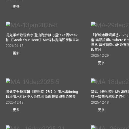
更多
馮允謙新歌玩食字 登山跑步讓心靈take個break
「新城勁爆頒獎禮202
拍《Break Your Heart》MV森林拋錨即學換車呔
奮 樂隊銀獎Nowhere 
世界 黃淑蔓勤力出歌有回報
2026-01-13
敢嘗試
更多
2025-12-29
更多
陳健安全新專輯《時間感【遲】》用水講timing
草蜢《老的辣》MV如時
球場噴水柱絕技大派用場 為襯靚景即場染黑髮
蔡一智蘇志威點名傑少「D
2025-12-19
2025-12-18
更多
更多