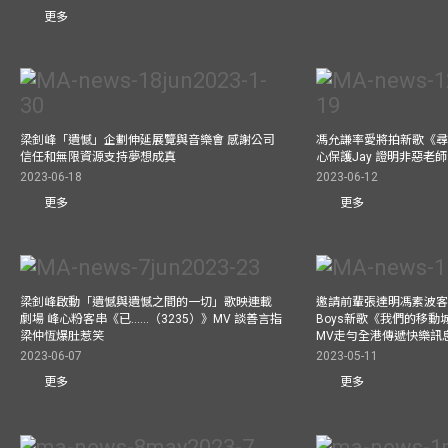
更多
梁釗峰「遺憾」企劃伸延展覽與音樂會 感謝公司
馮允謙率愛將拍新歌《尋
信任和無限資源支持夢想成真
心保護Jay 證明非惡老
2023-06-18
2023-06-12
更多
更多
梁釗峰啟動「遺憾與遺憾之間的一切」歌映連載
邀請前輩張達明馮素波客串M
劇場 峰心粉客串《已……（3235）》MV 談善言指
Boys新歌《我們的移動
梁仲恆爆肚惹笑
MV走勻全港傳遞快樂訊
2023-06-07
2023-05-11
更多
更多