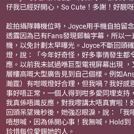
仔我已經好開心，So Cute！多謝！好靚
趁拍攝隊轉機位時，Joyce用手機自拍留
透露因為已有Fans發現郵輪字幕，所以
機，以免計劃太早曝光。Joyce不斷回頭
燈，說：「今年好奇怪，好多事情發生都
應。以前我未試過喺巨型電視屏幕出現 ，
層樓高嘅大型廣告見到自己個樣。例如Anso
瀚霆）有咁嘅燈好合理，但我喎？我好感
事好唔正常，一個人得到咁多愛同埋支持
我真係唔識反應，對我嚟講太唔真實啦！
回頭呆望幾秒後，她強忍眼淚，說：「我
唔想喊，因為係開心事！我無喊，Hold到
珍惜每位愛錫她的人。