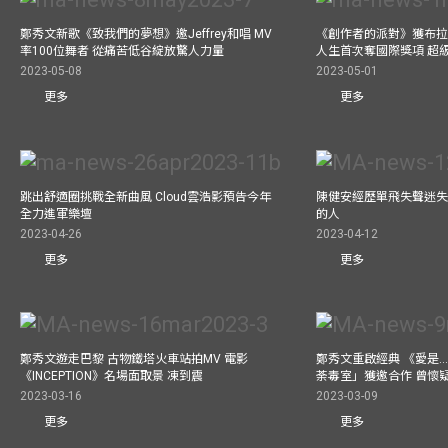
鄭秀文新歌《致我們的夢想》邀Jeffrey和唱 MV
《創作者的派對》獲布拉
率100位舞者 從痛苦低谷綻放驚人力量
人生首次奪國際獎項 超
2023-05-08
2023-05-01
更多
更多
跳出舒適圈挑戰全新曲風 Cloud雲浩影預告今年
陳健安經歷單飛失聲迷失
全力進軍樂壇
的人
2023-04-26
2023-04-12
更多
更多
鄭秀文遊走巴黎 古物鐵塔火車站拍MV 電影
鄭秀文重啟經典 《愛是..
《INCEPTION》名場面取景 凍到震
荼毒室」獲邀合作 曾懷
2023-03-16
2023-03-09
更多
更多