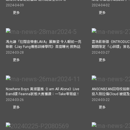
2024-04-09
2024-04-02
更多
更多
馮允謙「拉闊音樂會LAVA」展舞姿 令人眼前一亮
雲浩影新碟《INTRODUCT
新歌《Jay Fung儀態訓練學院》首度曝光 掀熱話
期間限定「心碎版」簽名 
2024-03-28
2024-03-27
更多
更多
Nowhere Boys 黃淑蔓推《I am All Alone》Live
ANSONBEAN回母校拍新歌
Band版 Feanna狀態大勇獲讚：一Take零瑕疵！
投入險拉傷Cloud 被
2024-03-26
2024-03-22
更多
更多