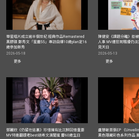
華星唱片成立逾半個世紀 經典作品Remastered
陳健安《課題分離》拒被
黑膠碟 鄭秀文「星塵55」專訪自爆10歲plan定16
人事 MV遭狂鬧騷擾仍淡
歲參加新秀
見天日
2026-05-18
2026-05-13
更多
更多
鄧麗欣《仍留在這裏》珍惜擁有比沉醉回憶重要
盧慧敏首張EP 《Unvei
MV特邀翻版老best胡希文演閨蜜 慶60歲生日
黑色隱藏彩色系列作品 