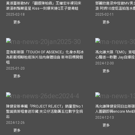
黃淑蔓新歌MV 「翻版陳柏霖」王耀宏半裸同床
鄧麗欣邀梁仲恆做MV男主角
浪漫剃鬚睇星星 Kiss一刻爆笑撻Q王子變青蛙
淚 阿炳10度低溫拍落水
2025-02-18
2025-02-11
更多
更多
雲浩影新碟「TOUCH OF ABSENCE」化身水和冰
馮允謙大碟「EMO」簽唱
為影靚相瞓枱底珠片拮肉身體扭曲 新年目標開個
心聲逐一聆聽 Jay自爆
唱
2024-12-30
2025-01-20
更多
更多
陳健安新專輯「PROJECT REJECT」銷量登No.1
馮允謙陳健安同日出新碟
聖誕搞簽唱會送珍藏 夾公仔活動籌五位數字全捐
人圍觀即興encore M
出
2024-12-13
2024-12-26
更多
更多