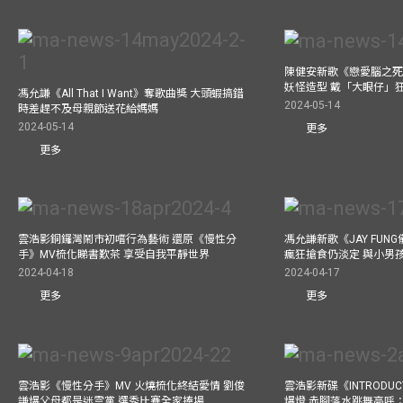
陳健安新歌《戀愛腦之死
妖怪造型 戴「大眼仔」
馮允謙《All That I Want》奪歌曲獎 大頭蝦搞錯
2024-05-14
時差趕不及母親節送花給媽媽
2024-05-14
更多
更多
雲浩影銅鑼灣鬧市初嚐行為藝術 還原《慢性分
馮允謙新歌《JAY FUN
手》MV梳化睇書歎茶 享受自我平靜世界
瘋狂搶食仍淡定 與小男
2024-04-18
2024-04-17
更多
更多
雲浩影《慢性分手》MV 火燒梳化終結愛情 劉俊
雲浩影新碟《INTRODUCT
謙爆父母都是迷雲黨 選秀比賽全家捧場
爆燈 赤腳落水跳舞高呼：Let