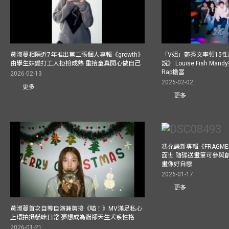
黃淑蔓相隔近7年推出第二張個人專輯《growth》
「V姐」鄭秀文率領15
由學生妹變打工人拒扮成熟 重拾童真開心做自己
說》 Louise Fish Man
Rap擔當
2026-02-13
2026-02-02
更多
更多
馮允謙新專輯《FRAGMENT
面世 隨碟送畫筆可參與
畫像好自戀
2026-01-17
更多
黃淑蔓首次自導自演兼剪接《喵！》MV滿足私心
上環拍攝貓咪日常 夢想成為貓卻天生犬系性格
2026-01-21