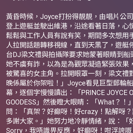
黃昏時候，Joyce打扮得靚靚，由唱片公
登上遊艇並駛出維港，沿途看著日落，心
鬆鬆與工作人員有說有笑，期間多次想用
人拉開話題轉移視線，直到天黑了，遊艇
台DJ梁文禮與拍攝隊要求她蒙著眼睛到船
她不虞有詐，以為是為觀眾凝造緊張效果
被驚喜的女主角。拉開眼罩一刻，梁文禮
晚係屬於你架啦！」Joyce看見巨型郵輪
幕，逐個字慢慢讀出：「PRINCE JOYCE O
GOODESS」然後瞪大眼睛：「What？
問：「真架？好癲呀！好crazy！點解呀
多謝大家。」她努力地冷靜情緒，說：「
Sorry，我唔識畀反應，好癲呀！咁浮誇