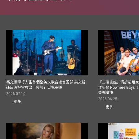
馮允謙舉行人生首個全英文歌音樂會圓夢 英文新
「二樓後座」清拆前用
碟反應好宣布出「彩膠」自覺幸運
作新歌 Nowhere Boy
音樂精神
2026-07-10
2026-06-25
更多
更多