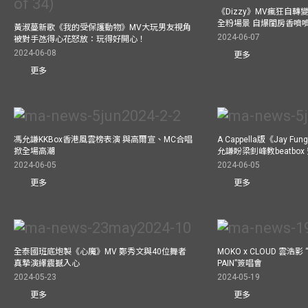
《Dizzy》MV瘋狂自轉變
全粉場景 自爆閨房香噴
黃淑蔓新歌《我的受保護動物》MV大玩男友視角
2024-06-07
被對手氹得心花怒放：玩得好開心！
2024-06-08
更多
更多
馮允謙KKBox香港風雲榜表演 與高爾宣、MC合唱
A Cappella版《Jay 
掀全場高潮
允謙盼梁釗峰教beatbo
2024-06-05
2024-06-05
更多
更多
全泰國班底炮製《心魔》MV 鄭秀文與40位舞者
MOKO x CLOUD 雲浩影 “
真摯演繹震撼入心
PAIN”簽唱會
2024-05-23
2024-05-19
更多
更多