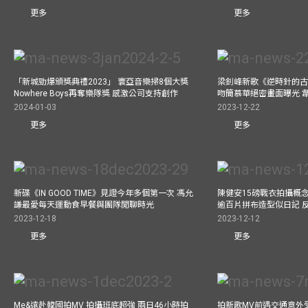
更多
更多
「新城勁爆頒獎典禮2023」 寰亞音樂掃8個大獎
梁釗峰新歌《逆時針的古董
Nowhere Boys再奪樂隊獎 感激公司支持創作
吻簡慕華絕密畫面曝光 韋
2024-01-03
2023-12-22
更多
更多
新碟《IN GOOD TIME》見證今年多個第一次 馮允
陳健安15磅戰衣拍攝概念專輯《
謙最愛每天運動食早餐與團隊閒聊時光
逾百片拼布造型似日記 
2023-12-18
2023-12-12
更多
更多
Me&遠赴韓國拍MV 拍攝班底超強 兩日46小時拍
拍新歌MV前遇交通意外