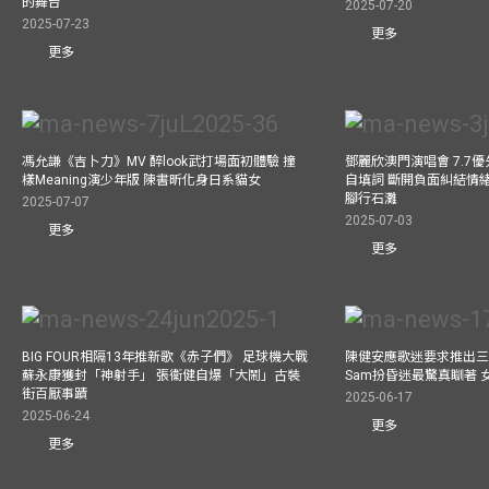
的舞台
2025-07-20
2025-07-23
更多
更多
馮允謙《吉卜力》MV 醉look武打場面初體驗 撞
鄧麗欣澳門演唱會 7.7
樣Meaning演少年版 陳書昕化身日系貓女
自填詞 斷開負面糾結情緒
腳行石灘
2025-07-07
2025-07-03
更多
更多
BIG FOUR相隔13年推新歌《赤子們》 足球機大戰
陳健安應歌迷要求推出
蘇永康獲封「神射手」 張衞健自爆「大鬧」古裝
Sam扮昏迷最驚真瞓著
街百厭事蹟
2025-06-17
2025-06-24
更多
更多