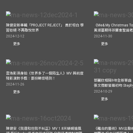
陳健安新專輯「PROJECT REJECT」 勇於坦白 學
《Me& My Christma
習拒絕 不再取悅世界
黃淑蔓期待芬蘭會聖誕老人
2024-12-12
2024-11-30
更多
更多
雲浩影濕身拍《世界多了一個陌生人》MV 與前度
殘影演對手戲：要扮睇佢唔到！
鄧麗欣相隔9年全新單曲
2024-11-26
張文傑獻螢幕初吻 Step
2024-10-29
更多
更多
陳健安《我違和但我不糾正》MV 1.8米蜥蜴搶風
《離合的藝術》MV出動8