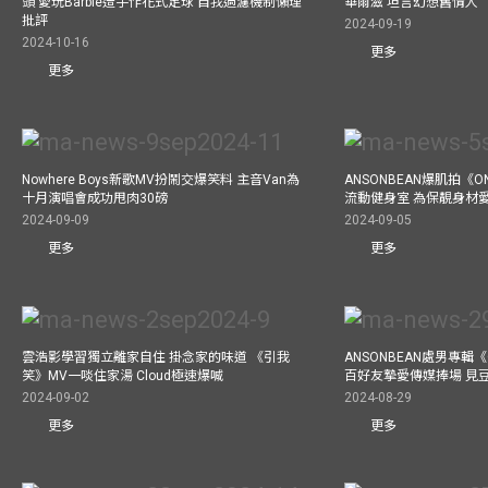
頭 愛玩Barbie造手作花式足球 自我過濾機制懶理
華爾滋 坦言幻想舊情人
批評
2024-09-19
2024-10-16
更多
更多
Nowhere Boys新歌MV扮鬧交爆笑料 主音Van為
ANSONBEAN爆肌拍《ON
十月演唱會成功甩肉30磅
流動健身室 為保靚身材
2024-09-09
2024-09-05
更多
更多
雲浩影學習獨立離家自住 掛念家的味道 《引我
ANSONBEAN處男專輯《
笑》MV一啖住家湯 Cloud極速爆喊
百好友摯愛傳媒捧場 見
2024-09-02
2024-08-29
更多
更多