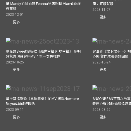
攝 Mandy拍到抽筋 Feanna見床想瞓 Vian偷食炸
陣：將錯就錯
雞充飢
2023-11-07
2023-12-01
更多
更多
馮允謙Sweet爆新歌《給你幸福 所以幸福》 麥明
雲浩影《放下放不下》初
詩驚喜現身客串MV：第一次畀咗你
心態 留作成長美好回憶
2023-10-25
2023-10-24
更多
更多
黃子華撐新歌《票房毒藥》拍MV 揭與Nowhere
ANSONBEAN首度以
Boys成員師徒關係
表達心聲 積極偷師追逐
2023-09-11
2023-08-29
更多
更多