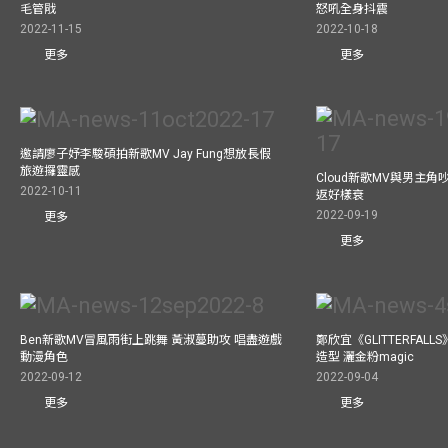
毛管戙
怒吼全身抖震
2022-11-15
2022-10-18
更多
更多
邀請廖子妤李駿碩拍新歌MV Jay Fung想放長假
旅遊攞靈感
Cloud新歌MV與男主角
2022-10-11
返好樣衰
2022-09-19
更多
更多
Ben新歌MV冒風雨街上跳舞 黃淑蔓助攻 唱盡遊戲
鄭欣宜《GLITTERFAL
動漫角色
造型 灑金粉magic
2022-09-12
2022-09-04
更多
更多