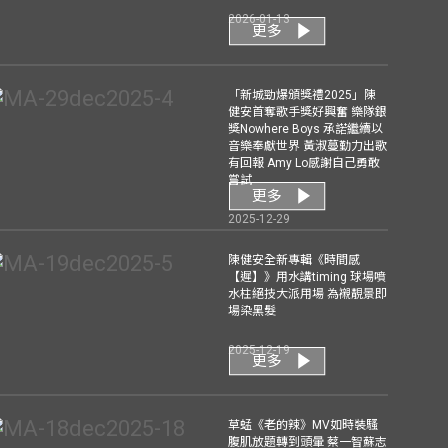
2026-01-13
更多
「新城勁爆頒獎禮2025」陳
健安首奪歌手獎好興奮 樂隊銀
獎Nowhere Boys 承諾繼續以
音樂奉獻世界 黃淑蔓勤力出歌
有回報 Amy Lo感謝自己勇敢
嘗試
更多
2025-12-29
陳健安全新專輯《時間感
【遲】》用水講timing 球場噴
水柱絕技大派用場 為襯靚景即
場染黑髮
2025-12-19
更多
草蜢《老的辣》MV如時裝騷
腹肌放題轉到頭暈 蔡一智蘇志