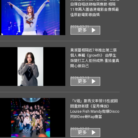
自彈自唱送碌柚葉應節 相隔
11年再入圍香港電影金像獎最
佳原創電影歌曲獎
2026-02-21
更多
黃淑蔓相隔近7年推出第二張
個人專輯《growth》 由學生
妹變打工人拒扮成熟 重拾童真
開心做自己
2026-02-13
更多
「V姐」鄭秀文率領15性感囡
囡重錄新版《星秀傳說》
Louise Fish Mandy揈爆Disco
阿卵Dee哥Rap擔當
2026-02-02
更多