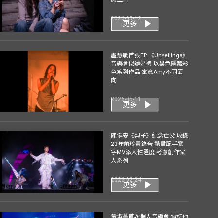
2026-05-12
更多
盧慧敏首張EP 《Unveilings》
音樂會似辦婚禮 以黑色隱藏彩
色系列作品 寓意Amy不同面
向
2026-05-11
更多
陳健安《梨子》紀念亡父 收錄
23年前珍貴錄音 動畫配手寫
字MV添人性溫度 考慮創作家
人系列
2026-02-24
更多
黃淑蔓首次個人音樂會 電結他