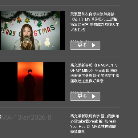
黃淑蔓首次自導自演兼剪接
《喵！》MV滿足私心 上環拍
攝貓咪日常 夢想成為貓卻天生
犬系性格
2026-01-21
更多
馮允謙新專輯《FRAGMENTS
OF MY MIND》今日面世 隨碟
送畫筆可參與創作 笑言家中擺
滿歌迷送畫像好自戀
2026-01-17
更多
馮允謙新歌玩食字 登山跑步讓
心靈take個break 拍《Break
Your Heart》MV森林拋錨即
學換車呔