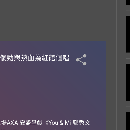
以傻勁與熱血為紅館個唱
XA 安盛呈獻《You & Mi 鄭秀文