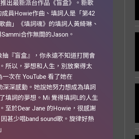
日推出最新派台作品《盲盒》。新歌
的成員Howie作曲、填詞人是「第42
歌曲」《填詞魂》的填詞人黃綺琳、
Sammi合作無間的Jason。
olate. 生命像抽『盲盒』，你永遠不知道打開會
。所以，夢想和人生，別放棄得太
在 YouTube 看了她在
血和傻勁深深感動。她說她努力想成為填詞
填詞的夢想。Mi 覺得填詞L的人生
ear Jane 的Howie，很感謝
甚少唱band sound歌。旋律好熱
」