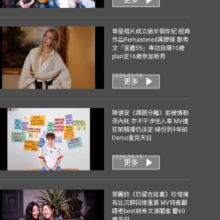
華星唱片成立逾半個世紀 經典
作品Remastered黑膠碟 鄭秀
文「星塵55」專訪自爆10歲
plan定16歲參加新秀
2026-05-18
更多
陳健安《課題分離》拒被情勒
而內耗 亦不干涉他人事 MV遭
狂鬧騷擾仍淡定 緣份到9年前
Demo重見天日
2026-05-13
更多
鄧麗欣《仍留在這裏》珍惜擁
有比沉醉回憶重要 MV特邀翻
版老best胡希文演閨蜜 慶60
歲生日