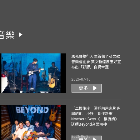
音樂
馮允謙舉行人生首個全英文歌
音樂會圓夢 英文新碟反應好宣
布出「彩膠」自覺幸運
2026-07-10
更多
「二樓後座」清拆前用家駒專
屬結他「小妖」創作新歌
Nowhere Boys《二樓後續》
延續Beyond音樂精神
2026-06-25
更多