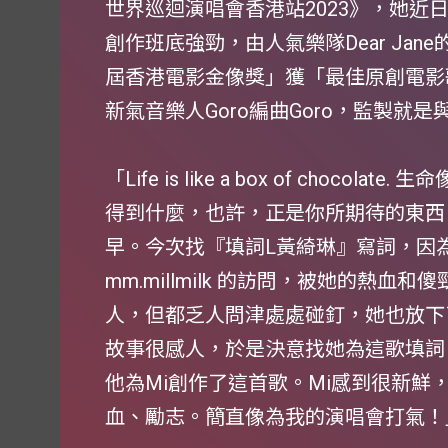
世界巡迴演唱會香港站2023》，她近
創作班底強勁，由人氣樂隊Dear Jane
屆香港電影金像獎」獲「最佳原創電影
新氣音樂人Goro編曲Goro，監製就是與
「Life is like a box of choc
得到什麼，也許，正是你所期待的東西
早。今次找『填詞L黃綺琳』寫詞，因為一次
mm.millmilk 的訪問，被她的熱
人，但都乏人問津處處碰釘，她也放下了
故事很感人，於是決意找她為這歌填詞。至於D
他為Mi創作了這首歌。Mi感到很新鮮，因
血、勵志。簡直像為我的演唱會打氣！