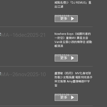
威點名傑少「DJ REMUS」重
出江湖
2025-12-18
更多
Nowhere Boys《給勝利者的
一封信》童裝MV 壽星主音
Van收五個小孩的樂隊信 感動
眼濕濕
2025-12-16
更多
盧慧敏《粉月》 MV化身地球
防衛少女騷長腿 電影特效高手
仲文執導 Amy盡情暢遊FF宇
宙
2025-11-26
更多