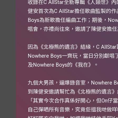
收錄在C AllStar全新專輯《人類
健安首次為C AllStar擔任歌曲監製的
Boys為新歌擔任編曲工作；期後，Nowher
唱會，亦禮尚往來，邀請了陳健安擔任
因為《北極熊的遺言》結緣，C AllStar籌
Nowhere Boys一齊玩，當日分別獻唱
及Nowhere Boys的《我在》。
九個大男孩，逼爆錄音室，Nowhere 
到陳健安邀請幫忙為《北極熊的遺言》
「其實今次合作真係好開心，但On仔當
自己彈晒所有音樂，究竟佢搵我哋做咩