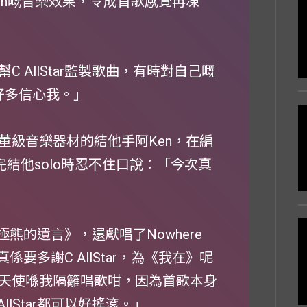
en嘅音樂效果，令成首歌感覺再凍
 AllStar監製歌曲，有時對自己嘅
咗好多信心我。」
董級音樂器材的結他手阿Ken，在編
完結他solo時忍不住口說：「今次真
北極熊的遺言》，還獻唱了Nowhere
係要多謝C AllStar，為《我在》呢
天使喺我隔籬唱歌咁，因為首歌本身
llStar都可以好搖滾。」