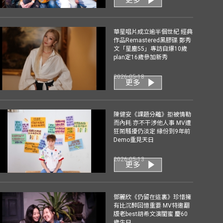
華星唱片成立逾半個世紀 經典
作品Remastered黑膠碟 鄭秀
文「星塵55」專訪自爆10歲
plan定16歲參加新秀
2026-05-18
更多
陳健安《課題分離》拒被情勒
而內耗 亦不干涉他人事 MV遭
狂鬧騷擾仍淡定 緣份到9年前
Demo重見天日
2026-05-13
更多
鄧麗欣《仍留在這裏》珍惜擁
有比沉醉回憶重要 MV特邀翻
版老best胡希文演閨蜜 慶60
歲生日