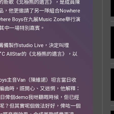
世》內的新歌《北極熊的遺言》，是成員陳
作品，他更邀請了另一隊組合Nowhere
e Boys在九展Music Zone舉行演
其中一場特別嘉賓。
備製作studio Live，決定叫埋
了C AllStar的《北極熊的遺言》，以
Boys主音Van（陳維諾）坦言當日收
編曲時，既開心、又迷惘，他解釋：
日俾個demo我哋聽嘅時候，佢已經
呢？但其實呢個做法好好，俾咗一個