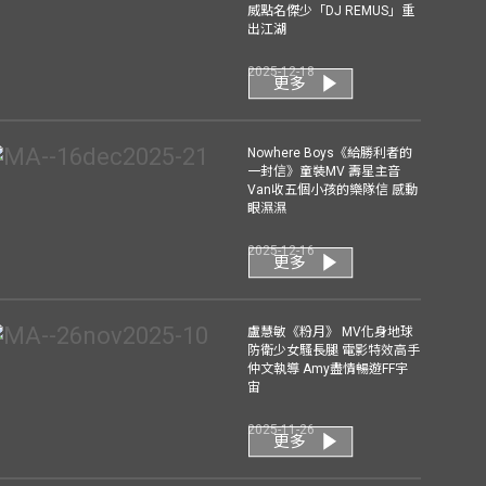
威點名傑少「DJ REMUS」重
出江湖
2025-12-18
更多
Nowhere Boys《給勝利者的
一封信》童裝MV 壽星主音
Van收五個小孩的樂隊信 感動
眼濕濕
2025-12-16
更多
盧慧敏《粉月》 MV化身地球
防衛少女騷長腿 電影特效高手
仲文執導 Amy盡情暢遊FF宇
宙
2025-11-26
更多