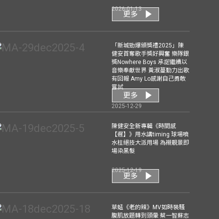
2026-01-13
更多
「新城勁爆頒獎禮2025」陳
健安首奪歌手獎好興奮 樂隊銀
獎Nowhere Boys 承諾繼續以
音樂奉獻世界 黃淑蔓勤力出歌
有回報 Amy Lo感謝自己勇敢
嘗試
更多
2025-12-29
陳健安全新專輯《時間感
【遲】》用水講timing 球場噴
水柱絕技大派用場 為襯靚景即
場染黑髮
2025-12-19
更多
草蜢《老的辣》MV如時裝騷
腹肌放題轉到頭暈 蔡一智蘇志