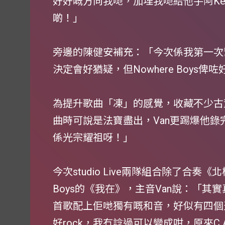
好好嘅方向我哋，加埋我哋結他手阿K
啲！」
旁邊的陳健安補充：「今次係我第一次幫C
決定會好猶疑，但Nowhere Boys俾
為提升歌曲「凍」的感覺，收藏不少古
曲時可說是法寶盡出，Van更踢爆他錄
係光宗耀祖呀！」
今次studio Live兩隊組合除了合奏《
Boys的《我在》，主音Van說：「其實真
首歌配上佢哋獨有嘅和音，好似有四個
好rock，我冇諗過可以變成咁，原來C A