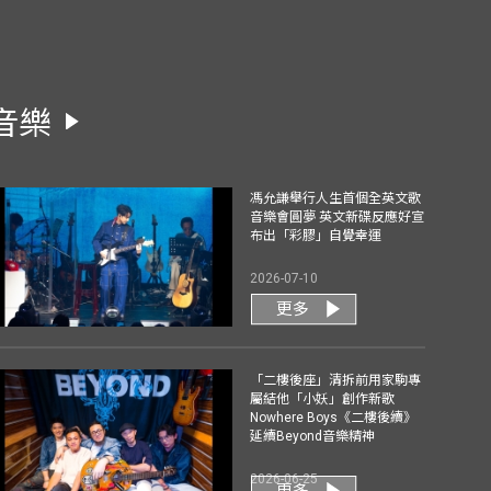
音樂
馮允謙舉行人生首個全英文歌
音樂會圓夢 英文新碟反應好宣
布出「彩膠」自覺幸運
2026-07-10
更多
「二樓後座」清拆前用家駒專
屬結他「小妖」創作新歌
Nowhere Boys《二樓後續》
延續Beyond音樂精神
2026-06-25
更多