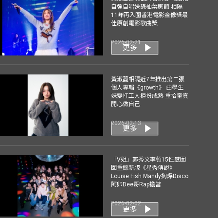
自彈自唱送碌柚葉應節 相隔
11年再入圍香港電影金像獎最
佳原創電影歌曲獎
2026-02-21
更多
黃淑蔓相隔近7年推出第二張
個人專輯《growth》 由學生
妹變打工人拒扮成熟 重拾童真
開心做自己
2026-02-13
更多
「V姐」鄭秀文率領15性感囡
囡重錄新版《星秀傳說》
Louise Fish Mandy揈爆Disco
阿卵Dee哥Rap擔當
2026-02-02
更多