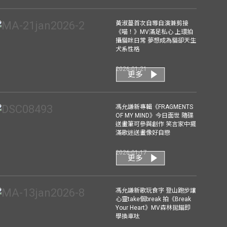
黃淑蔓首次自導自演兼剪接
《喵！》MV滿足私心 上環拍
攝貓咪日常 夢想成為貓卻天生
犬系性格
2026-01-21
更多
馮允謙新專輯《FRAGMENTS
OF MY MIND》今日面世 隨碟
送畫筆可參與創作 笑言家中擺
滿歌迷送畫像好自戀
2026-01-17
更多
馮允謙新歌玩食字 登山跑步讓
心靈take個break 拍《Break
Your Heart》MV森林拋錨即
學換車呔