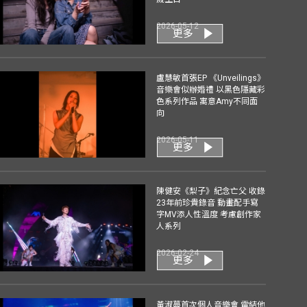
2026-05-12
更多
盧慧敏首張EP 《Unveilings》
音樂會似辦婚禮 以黑色隱藏彩
色系列作品 寓意Amy不同面
向
2026-05-11
更多
陳健安《梨子》紀念亡父 收錄
23年前珍貴錄音 動畫配手寫
字MV添人性溫度 考慮創作家
人系列
2026-02-24
更多
黃淑蔓首次個人音樂會 電結他