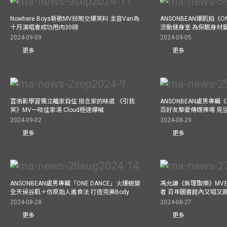
Nowhere Boys新歌MV扮鬧交爆笑料 主音Van為
ANSONBEAN爆肌拍《ON
十月演唱會成功甩肉30磅
流動健身室 為保靚身材
2024-09-09
2024-09-05
更多
更多
雲浩影學習獨立離家自住 掛念家的味道 《引我
ANSONBEAN處男專輯《
笑》MV一啖住家湯 Cloud極速爆喊
百好友摯愛傳媒捧場 見
2024-09-02
2024-08-29
更多
更多
ANSONBEAN處男專輯「ONE DANCE」火爆蛻變
馮允謙《無理取樂》MV
全天候谷肌＋仿原始人進食法 打造完美Body
者 百年圖書館內又唱又
2024-08-28
2024-08-27
更多
更多