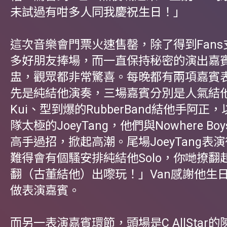
未試過有咁多人同我慶祝生日！」
這次音樂會門票火速售罄，除了得到Fan
多好朋友捧場，而一直保持秘密的演出嘉
盅，觀眾都非常驚喜。每晚都有兩項嘉賓
先是純結他演奏，三場嘉賓分別是人氣結他手
Kui、型到爆的RubberBand結他手阿正
隊太極的JoeyTang，他們與Nowhere Bo
高手過招，掀起高潮。尾場JoeyTang表
難得會有個騷安排純結他Solo，你哋撩翻
翻（古董結他）出嚟玩！」Van感謝他生
做表演嘉賓。
而另一表演嘉賓環節，頭場是C AllStar