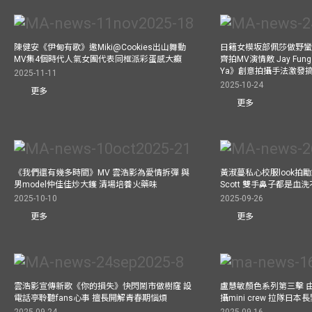
陳健安《伊甸有歌》邀Miki@Cookies出山舞動
日籍女模坂部佩莎做野蠻
MV集4個時代人氣女團代表同框派彩蛋感大癲
齊拍MV演情敵 Jay Fung 
Ya》創意拍攝手法激發
2025-11-11
2025-10-24
更多
更多
《我們還有幾多時間》MV 雲浩影為愛情拆彈 與
黃淑蔓私心校服look拍
男model仲佳佳炒大鑊 清場培養火藥味
Scott 雙手鼻子都是血
2025-10-10
2025-09-26
更多
更多
雲浩影宣傳新歌《你的損失》快閃鬧市做樹窿 設
盧慧敏顏色系列第三擊 
電話亭聆聽fans心事 擅長開解青春期惱煩
攝mini crew 拉隊日
2025-09-24
2025-09-16