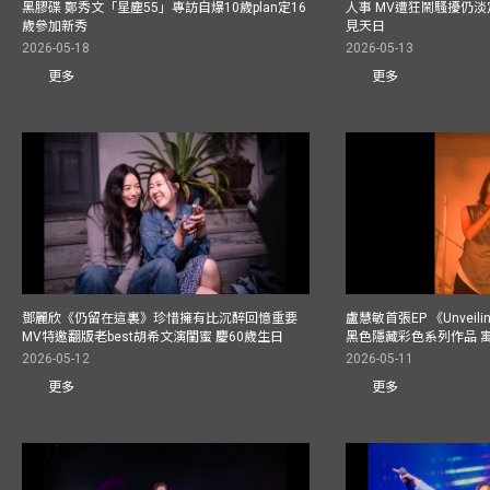
黑膠碟 鄭秀文「星塵55」專訪自爆10歲plan定16
人事 MV遭狂鬧騷擾仍淡
歲參加新秀
見天日
2026-05-18
2026-05-13
更多
更多
鄧麗欣《仍留在這裏》珍惜擁有比沉醉回憶重要
盧慧敏首張EP 《Unvei
MV特邀翻版老best胡希文演閨蜜 慶60歲生日
黑色隱藏彩色系列作品 
2026-05-12
2026-05-11
更多
更多