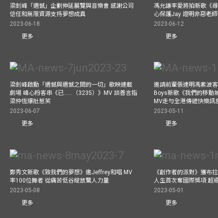
梁釗峰「遺憾」企劃伸延展覽與音樂會 感謝公司
馮允謙率愛將拍新歌《尋
信任和無限資源支持夢想成真
心保護Jay 證明非惡老
2023-06-18
2023-06-12
更多
更多
梁釗峰啟動「遺憾與遺憾之間的一切」歌映連載
邀請前輩張達明馮素波客串M
劇場 峰心粉客串《已……（3235）》MV 談善言指
Boys新歌《我們的移動
梁仲恆爆肚惹笑
MV走勻全港傳遞快樂訊
2023-06-07
2023-05-11
更多
更多
鄭秀文新歌《致我們的夢想》邀Jeffrey和唱 MV
《創作者的派對》獲布拉
率100位舞者 從痛苦低谷綻放驚人力量
人生首次奪國際獎項 超
2023-05-08
2023-05-01
更多
更多