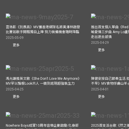
雲浩影《別畏高》MV獲香港網球名將黃澤林啟發
推出首支個人單曲《Red 
比賽如歌手開騷獨自上陣 努力裝備機會隨時降臨
喻愛情三步曲 Amy L
走出逝去感情
2025-05-09
2025-04-29
更多
更多
馮允謙推英文歌《She Don’t Love Me Anymore》
陳健安按自己節奏生活 
MV罕以鬚根Look示人 一鏡到底現超強執生力
不早》MV食物俘虜山羊
2025-04-25
2025-04-01
更多
更多
Nowhere Boys成軍10周年音樂企劃啟動 化身郵
2025首支派台歌《然