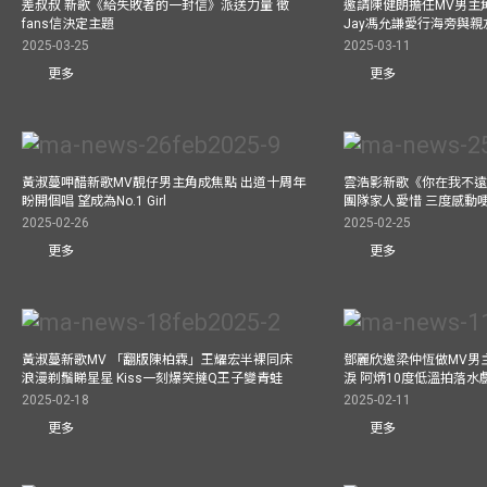
差叔叔 新歌《給失敗者的一封信》派送力量 徵
邀請陳健朗擔任MV男主
fans信決定主題
Jay馮允謙愛行海旁與
2025-03-25
2025-03-11
更多
更多
黃淑蔓呷醋新歌MV靚仔男主角成焦點 出道十周年
雲浩影新歌《你在我不遠
盼開個唱 望成為No.1 Girl
團隊家人愛惜 三度感動
2025-02-26
2025-02-25
更多
更多
黃淑蔓新歌MV 「翻版陳柏霖」王耀宏半裸同床
鄧麗欣邀梁仲恆做MV男主角
浪漫剃鬚睇星星 Kiss一刻爆笑撻Q王子變青蛙
淚 阿炳10度低溫拍落水
2025-02-18
2025-02-11
更多
更多