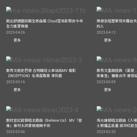
跳出舒適圈挑戰全新曲風 Cloud雲浩影預告今年
陳健安經歷單飛失聲迷失
全力進軍樂壇
的人
2023-04-26
2023-04-12
更多
更多
鄭秀文遊走巴黎 古物鐵塔火車站拍MV 電影
鄭秀文重啟經典 《愛是..
《INCEPTION》名場面取景 凍到震
荼毒室」獲邀合作 曾懷
2023-03-16
2023-03-09
更多
更多
鄭欣宜紅館個唱主題曲《Believe Us》 MV「替
馮允謙個唱主題曲《入場
身」身材太誇要做縮胸手術
士散播正能量 感染紅館
2023-03-06
2023-02-20