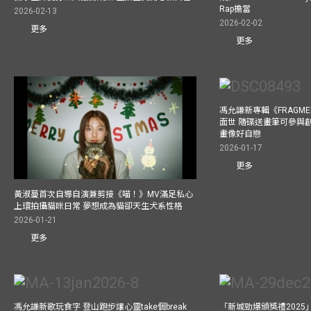
Rap擔當
2026-02-13
2026-02-02
更多
更多
馮允謙新專輯《FRAGMENT
面世 隨碟送畫筆可參與
畫像好自戀
2026-01-17
更多
黃淑蔓首次自導自演兼剪接《喵！》MV滿足私心
上環拍攝貓咪日常 夢想成為貓卻天生犬系性格
2026-01-21
更多
馮允謙新歌玩食字 登山跑步讓心靈take個break
「新城勁爆頒獎禮202