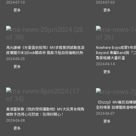
2024-07-10
2024-07-03
更多
更多
馮允謙被《在愛面前投降》MV求婚誓詞感動落淚
Nowhere Boys成軍
皮褸圍巾末日look闖森林 風扇冷貼自我催眠抗熱
Beyond 專屬Band房
取景暗藏大量彩蛋
2024-06-25
2024-06-14
更多
更多
《Dizzy》MV瘋狂自轉變
全粉場景 自爆閨房香噴
黃淑蔓新歌《我的受保護動物》MV大玩男友視角
2024-06-07
被對手氹得心花怒放：玩得好開心！
2024-06-08
更多
更多