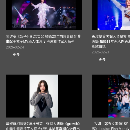
陳健安《梨子》紀念亡父 收錄23年前珍貴錄音 動
黃淑蔓首次個人音樂會 
畫配手寫字MV添人性溫度 考慮創作家人系列
應節 相隔11年再入圍
影歌曲獎
2026-02-24
2026-02-21
更多
更多
黃淑蔓相隔近7年推出第二張個人專輯《growth》
「V姐」鄭秀文率領15
由學生妹變打工人拒扮成熟 重拾童真開心做自己
說》 Louise Fish Man