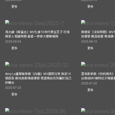
更多
更多
馮允謙《蘇富比》MV化身70年代學生王子 珍惜
陳健安《沒有時間》MV在
與家人相處時間 最愛一齊食大餐睇電視
技爆發 眼淚放題 導演讚
2025-09-03
2025-08-15
更多
更多
Amy Lo盧慧敏新歌《白牆》MV還原日常 換足10
雲浩影新歌《你的損失》
個造型 跪地高歌情感爆發 寄語樂迷找到屬於自己
台南拍MV被粉紅夕陽震
的舞台
2025-07-20
2025-07-23
更多
更多