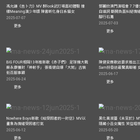
馮允謙《吉卜力》MV 醉look武打場面初體驗 撞
鄧麗欣澳門演唱會 7.7
樣Meaning演少年版 陳書昕化身日系貓女
自填詞 斷開負面糾結情緒
腳行石灘
2025-07-07
2025-07-03
更多
更多
BIG FOUR相隔13年推新歌《赤子們》 足球機大戰
陳健安應歌迷要求推出
蘇永康獲封「神射手」 張衞健自爆「大鬧」古裝
Sam扮昏迷最驚真瞓著
街百厭事蹟
2025-06-17
2025-06-24
更多
更多
Nowhere Boys新歌《給受困者的一封信》MV以
黑化黃淑蔓《未至於》MV毒殺
畫象為情緒受困者打氣
隱藏小丑女魔性 笑住唱
2025-06-12
2025-05-20
更多
更多