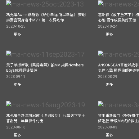
馮允謙Sweet爆新歌《給你幸福 所以幸福》 麥明
雲浩影《放下放不下》初
詩驚喜現身客串MV：第一次畀咗你
心態 留作成長美好回憶
2023-10-25
2023-10-24
更多
更多
黃子華撐新歌《票房毒藥》拍MV 揭與Nowhere
ANSONBEAN首度以
Boys成員師徒關係
表達心聲 積極偷師追逐
2023-09-11
2023-08-29
更多
更多
馮允謙全新年度冧歌《收到收到》 代普天下男士
推出重新編曲《好好掛住》A
答謝另一半無條件付出
研唱腔 新版MV終於做主
2023-08-16
2023-08-03
更多
更多