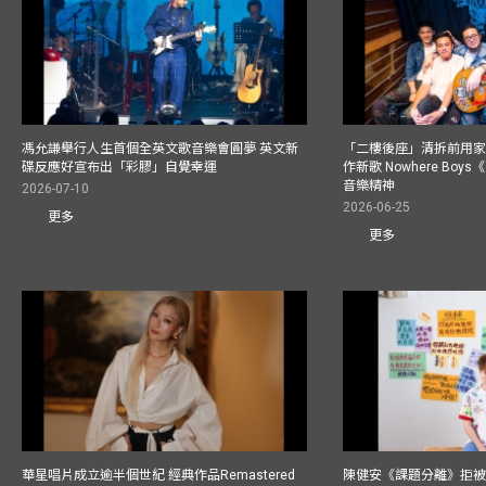
馮允謙舉行人生首個全英文歌音樂會圓夢 英文新
「二樓後座」清拆前用
碟反應好宣布出「彩膠」自覺幸運
作新歌 Nowhere Boy
音樂精神
2026-07-10
2026-06-25
更多
更多
華星唱片成立逾半個世紀 經典作品Remastered
陳健安《課題分離》拒被