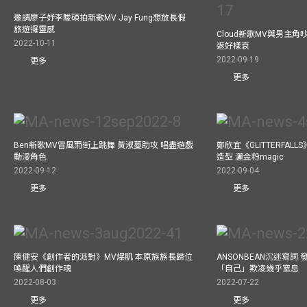
邀請廖子妤李駿碩拍新歌MV Jay Fung想放長假
旅遊攞靈感
Cloud新歌MV與男主角
2022-10-11
返好樣衰
2022-09-19
更多
更多
Ben新歌MV冒風雨街上跳舞 黃淑蔓助攻 唱盡遊戲
鄭欣宜《GLITTERFAL
動漫角色
造型 灑金粉magic
2022-09-12
2022-09-04
更多
更多
陳健安《創作者的派對》MV爆肌 本原族族長歸位
ANSONBEAN沉迷寫詞 
喚醒人們創作魂
「自己」欺凌幾乎窒息
2022-08-03
2022-07-22
更多
更多