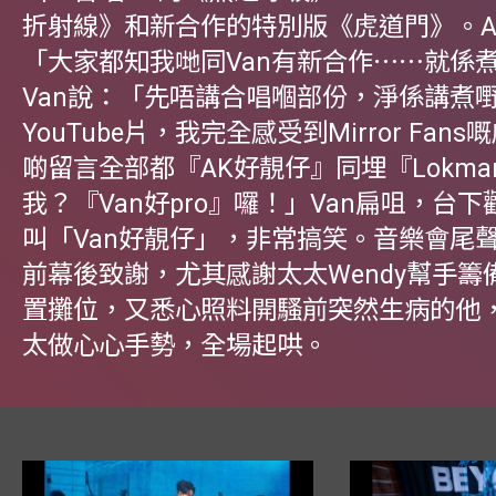
折射線》和新合作的特別版《虎道門》。A
「大家都知我哋同Van有新合作⋯⋯就係
Van說：「先唔講合唱嗰部份，淨係講煮
YouTube片，我完全感受到Mirror Fan
啲留言全部都『AK好靚仔』同埋『Lokm
我？『Van好pro』囉！」Van扁咀，台
叫「Van好靚仔」，非常搞笑。音樂會尾聲
前幕後致謝，尤其感謝太太Wendy幫手籌
置攤位，又悉心照料開騷前突然生病的他
太做心心手勢，全場起哄。