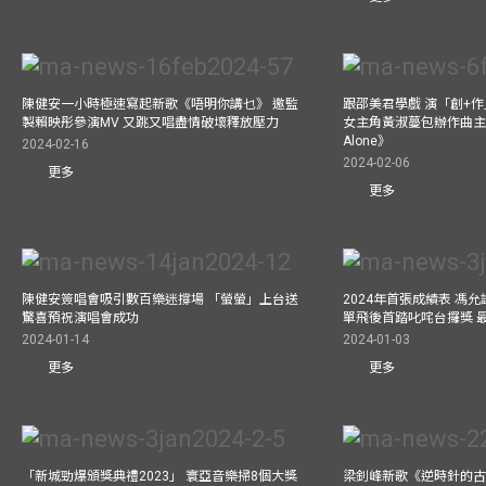
陳健安一小時極速寫起新歌《唔明你講乜》 邀監
跟邵美君學戲 演「創+
製賴映彤參演MV 又跳又唱盡情破壞釋放壓力
女主角黃淑蔓包辦作曲主唱電
Alone》
2024-02-16
2024-02-06
更多
更多
陳健安簽唱會吸引數百樂迷撐場 「螢螢」上台送
2024年首張成績表 馮
驚喜預祝演唱會成功
單飛後首踏叱咤台攞獎 
2024-01-14
2024-01-03
更多
更多
「新城勁爆頒獎典禮2023」 寰亞音樂掃8個大獎
梁釗峰新歌《逆時針的古董