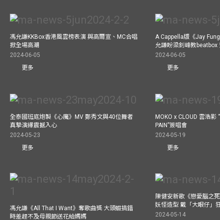
馮允謙KKBox香港風雲榜表演 與高爾宣、MC合唱
A Cappella版《Jay 
掀全場高潮
允謙盼梁釗峰教beatbo
2024-06-05
2024-06-05
更多
更多
全泰國班底炮製《心魔》MV 鄭秀文與40位舞者
MOKO x CLOUD 雲浩影 “
真摯演繹震撼入心
PAIN”簽唱會
2024-05-23
2024-05-19
更多
更多
陳健安新歌《戀愛腦之死
妖怪造型 戴「大眼仔」
馮允謙《All That I Want》奪歌曲獎 大頭蝦搞錯
2024-05-14
時差趕不及母親節送花給媽媽