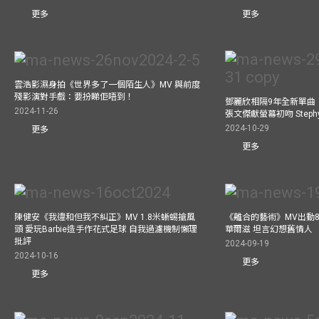
更多
更多
雲浩影濕身拍《世界多了一個陌生人》MV 與前度
殘影演對手戲：要扮睇佢唔到！
鄧麗欣相隔9年全新單曲
2024-11-26
張文傑獻螢幕初吻 Step
2024-10-29
更多
更多
陳健安《我違和但我不糾正》MV 1.8米蜥蜴搶風
《離合的藝術》MV出動8
頭 愛玩Barbie造手作花式足球 自我過濾機制懶理
華爾滋 坦言幻想舊情人
批評
2024-09-19
2024-10-16
更多
更多