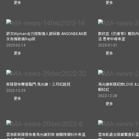
更多
更多
舒文Wyman合力炮製情人節冧歌 ANSONBEAN首
鄭欣宜《仍會等》觸到內
次為情歌填Rap詞
活 思考中尋希望
2023-02-14
2023-01-31
更多
更多
新碟發佈雙喜臨門 馮允謙：三月紅館見
馮允謙新碟紀錄LOVE &
眼紅紅
2022-12-29
2022-12-28
更多
更多
雲浩影新碟發佈會馮允謙到賀 被團隊爆料外表溫
雲浩影處女碟藏驚喜彩蛋