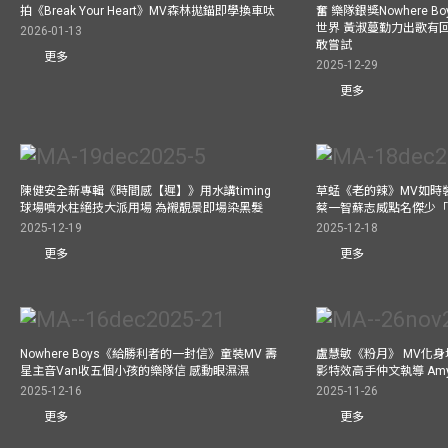
拍《Break Your Heart》MV森林拋錨即學換車呔
奮 樂隊銀獎Nowhere 
世界 黃淑蔓勤力出歌有回報
2026-01-13
敢嘗試
更多
2025-12-29
更多
陳健安全新專輯《時間感【遲】》用水講timing
草蜢《老的辣》MV如時
球場噴水柱絕技大派用場 為襯靚景即場染黑髮
蔡一智蘇志威點名傑少「D
2025-12-19
2025-12-18
更多
更多
Nowhere Boys《給勝利者的一封信》童裝MV 壽
盧慧敏《粉月》 MV化身
星主音Van收五個小孩的樂隊信 感動眼濕濕
影特效高手仲文執導 Am
2025-12-16
2025-11-26
更多
更多