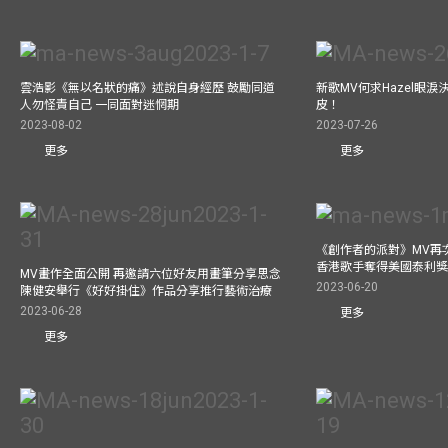
雲浩影《無以名狀的痛》述說自身經歷 鼓勵同道
新歌MV何求Hazel眼
人勿怪責自己 一同面對迷惘期
皮！
2023-08-02
2023-07-26
更多
更多
《創作者的派對》MV再
香港歌手奪得美國泰利獎 與M
MV畫作全面公開 再邀請六位好友用畫筆分享思念
2023-06-20
陳健安舉行《好好掛住》作品分享推行藝術治療
2023-06-28
更多
更多