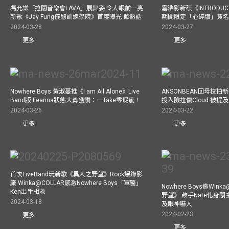
馮允謙「拉闊音樂會LAVA」展舞姿 令人眼前一亮
雲浩影新碟《INTRODUCT
新歌《Jay Fung儀態訓練學院》首度曝光 掀熱話
期間限定「心碎版」簽名 
2024-03-28
2024-03-27
更多
更多
Nowhere Boys 黃淑蔓推《I am All Alone》Live
ANSONBEAN回母校拍新歌
Band版 Feanna狀態大勇獲讚：一Take零瑕疵！
投入險拉傷Cloud 被
2024-03-26
2024-03-22
更多
更多
首次LiveBand玩新歌《異人之野望》Rock爆錄影
廠 Winka@COLLAR感激Nowhere Boys「軍醫」
Nowhere Boys邀Win
Ken出手相救
野望》 鼓手Nate化身
2024-03-18
及眼神嚇人
2024-02-23
更多
更多