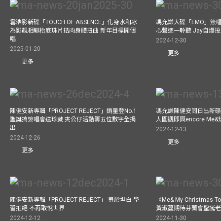
雲浩影新碟「TOUCH OF ABSENCE」化身水和冰
馮允謙大碟「EMO」簽唱
為影靚相瞓枱底珠片拮肉身體扭曲 新年目標開個
心聲逐一聆聽 Jay自爆
唱
2024-12-30
2025-01-20
更多
更多
陳健安新專輯「PROJECT REJECT」銷量登No.1
馮允謙陳健安同日出新碟
聖誕搞簽唱會送珍藏 夾公仔活動籌五位數字全捐
人圍觀即興encore M
出
2024-12-13
2024-12-26
更多
更多
陳健安新專輯「PROJECT REJECT」 勇於坦白 學
《Me& My Christma
習拒絕 不再取悅世界
黃淑蔓期待芬蘭會聖誕老人
2024-12-12
2024-11-30