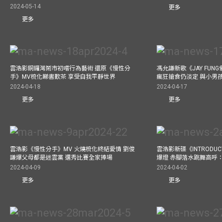
2024-05-14
更多
更多
雲浩影銅鑼灣鬧市初嚐行為藝術 還原《慢性分
馮允謙新歌《JAY FUN
手》MV梳化睇書歎茶 享受自我平靜世界
瘋狂搶食仍淡定 與小男
2024-04-18
2024-04-17
更多
更多
雲浩影《慢性分手》MV 火燒梳化終結愛情 劉俊
雲浩影新碟《INTRODUCT
謙爆父母都是迷雲黨 選秀比賽全家捧場
爆燈 赤腳落水跳舞高呼：Let
2024-04-09
2024-04-02
更多
更多