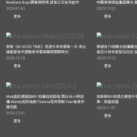
Nowhere Boys再奪樂隊獎 感激公司支持創作
吻簡慕華絕密畫面曝光 韋
2024-01-03
2023-12-22
更多
更多
新碟《IN GOOD TIME》見證今年多個第一次 馮允
陳健安15磅戰衣拍攝概念專輯《
謙最愛每天運動食早餐與團隊閒聊時光
逾百片拼布造型似日記 
2023-12-18
2023-12-12
更多
更多
Me&遠赴韓國拍MV 拍攝班底超強 兩日46小時拍
拍新歌MV前遇交通意外
攝 Mandy拍到抽筋 Feanna見床想瞓 Vian偷食炸
陣：將錯就錯
雞充飢
2023-11-07
2023-12-01
更多
更多