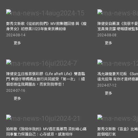
鄭秀文新歌《從前的我們》MV掀集體回憶 與《瘦
陳健安自薦演《我很不愛
身男女》初戀黑川23年後東京續前緣
室真情流露 哽咽版被監
2024-08-14
2024-08-08
更多
更多
陳健安生日推首張彩膠《Life afteR Life》雙喜臨
馮允謙寵妻天花板 《Surren
門 孝順仔帶媽媽去旅行共同感受「第一次」：細
遠先投降 有你才是終極
個佢抱住我周圍去，而家到我帶佢！
2024-07-12
2024-07-16
更多
更多
拍新歌《致陪伴我的》MV遇狂風暴雨 梁釗峰心痛
鄭秀文新歌《盲盒》比喻
同事奮力保護自己：心存感恩，感激陪伴
館個唱打氣