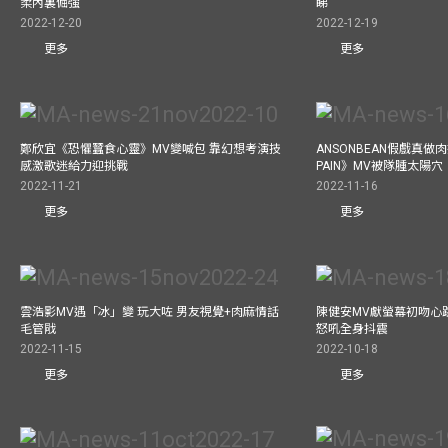
柔內裏倔強
睇
2022-12-20
2022-12-19
更多
更多
鄭欣宜《恐懼蠶食心靈》MV變喊包 靠幻想考演技
ANSONBEAN假戲真做肉
感激歌迷給力迎挑戰
PAIN》MV被隊腫太陽穴
2022-11-21
2022-11-16
更多
更多
雲浩影MV遇「冰」變 玩大咗 男友視覺+肉麻情話
陳健安MV獻螢幕初吻心
毛管戙
怒吼全身抖震
2022-11-15
2022-10-18
更多
更多