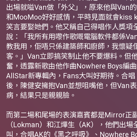
出場就嗌Van做「外父」，原來他與Van的狗女
和MooMoo好好感情，平時見面就會kiss k
笑言要娶她們。他又稱自己得唱作人獎項全靠
說：「我所有用嚟作歌嘅電腦軟件都係Van
教我用，佢唔只係建築師和廚師，我懷疑
客。」Van立即搞笑制止他不要爆料。但
奮，透露新歌由他作曲Nowhere Boys編
AllStar新專輯內，Fans大叫好期待。合
後，陳健安擁抱Van並想咀嘴他，但Van
病，結果只是親親臉。
而第二場和尾場的表演嘉賓都是Mirror正
（Lokman）和江熚生（AK），他們出
叫，合唱AK的《黑之呼吸》、Nowhere B