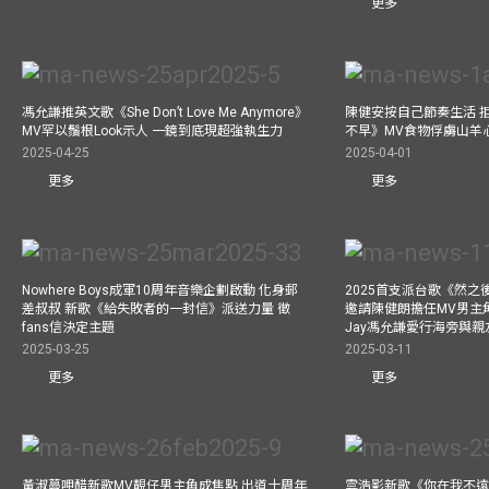
更多
馮允謙推英文歌《She Don’t Love Me Anymore》
陳健安按自己節奏生活 
MV罕以鬚根Look示人 一鏡到底現超強執生力
不早》MV食物俘虜山羊
2025-04-25
2025-04-01
更多
更多
Nowhere Boys成軍10周年音樂企劃啟動 化身郵
2025首支派台歌《然
差叔叔 新歌《給失敗者的一封信》派送力量 徵
邀請陳健朗擔任MV男主
fans信決定主題
Jay馮允謙愛行海旁與
2025-03-25
2025-03-11
更多
更多
黃淑蔓呷醋新歌MV靚仔男主角成焦點 出道十周年
雲浩影新歌《你在我不遠