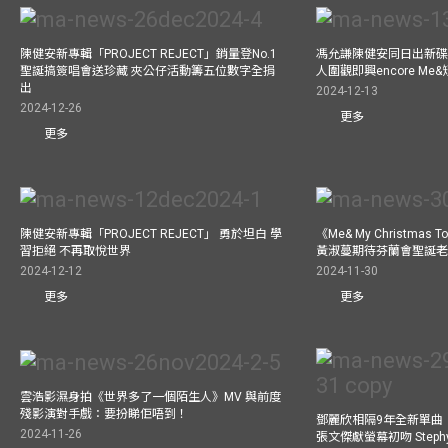
陳健安新專輯「PROJECT REJECT」銷量登No.1
馮允謙陳健安同日出新碟
聖誕搞簽唱會送珍藏 夾公仔活動籌五位數字全捐
人圍觀即興encore M
出
2024-12-13
2024-12-26
更多
更多
陳健安新專輯「PROJECT REJECT」 勇於坦白 學
《Me& My Christma
習拒絕 不再取悅世界
黃淑蔓期待芬蘭會聖誕老人
2024-12-12
2024-11-30
更多
更多
雲浩影濕身拍《世界多了一個陌生人》MV 與前度
殘影演對手戲：要扮睇佢唔到！
鄧麗欣相隔9年全新單曲
2024-11-26
張文傑獻螢幕初吻 Step