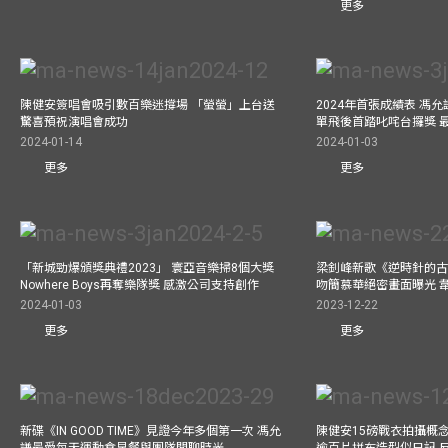
更多
陳健安簽唱會吸引數百樂迷撐場 「螢螢」上台送
2024年首張成績表 馮
驚喜預祝演唱會成功
單飛後首踏叱咤台攞獎 
2024-01-14
2024-01-03
更多
更多
「新城勁爆頒獎典禮2023」 寰亞音樂掃8個大獎
梁釗峰新歌《逆時針的古董
Nowhere Boys再奪樂隊獎 感激公司支持創作
吻簡慕華絕密畫面曝光 韋
2024-01-03
2023-12-22
更多
更多
新碟《IN GOOD TIME》見證今年多個第一次 馮允
陳健安15磅戰衣拍攝概念專輯《
謙最愛每天運動食早餐與團隊閒聊時光
逾百片拼布造型似日記 