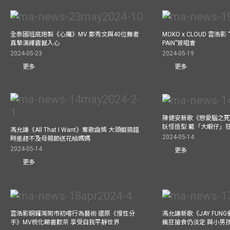
全泰國班底炮製《心魔》MV 鄭秀文與40位舞者
MOKO x CLOUD 雲浩影 “
真摯演繹震撼入心
PAIN”簽唱會
2024-05-23
2024-05-19
更多
更多
陳健安新歌《戀愛腦之死
妖怪造型 戴「大眼仔」
馮允謙《All That I Want》奪歌曲獎 大頭蝦搞錯
2024-05-14
時差趕不及母親節送花給媽媽
2024-05-14
更多
更多
雲浩影銅鑼灣鬧市初嚐行為藝術 還原《慢性分
馮允謙新歌《JAY FUN
手》MV梳化睇書歎茶 享受自我平靜世界
瘋狂搶食仍淡定 與小男