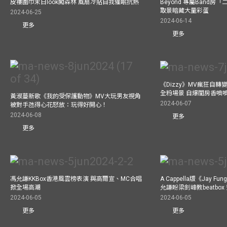
皮褸圍巾末日look闖森林 風扇冷貼自我催眠抗熱
Beyond 專屬Band房
取景暗藏大量彩蛋
2024-06-25
2024-06-14
更多
更多
《Dizzy》MV瘋狂自轉變
全粉場景 自爆閨房香噴
黃淑蔓新歌《我的受保護動物》MV大玩男友視角
2024-06-07
被對手氹得心花怒放：玩得好開心！
2024-06-08
更多
更多
馮允謙KKBox香港風雲榜表演 與高爾宣、MC合唱
A Cappella版《Jay 
掀全場高潮
允謙盼梁釗峰教beatbo
2024-06-05
2024-06-05
更多
更多