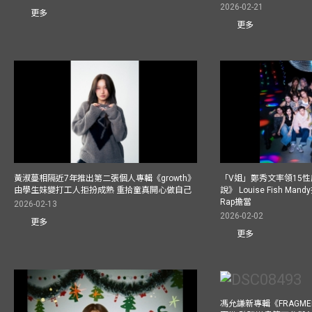
2026-02-21
更多
更多
黃淑蔓相隔近7年推出第二張個人專輯《growth》
「V姐」鄭秀文率領15
由學生妹變打工人拒扮成熟 重拾童真開心做自己
說》 Louise Fish Man
Rap擔當
2026-02-13
2026-02-02
更多
更多
馮允謙新專輯《FRAGMENT