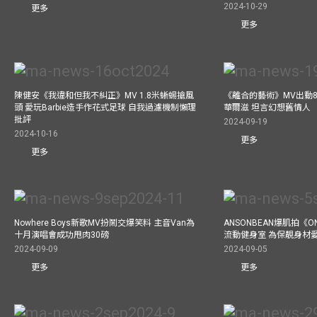
2024-10-29
更多
更多
陳健安《我違和但我不糾正》MV 1.8米蜥蜴搶風
《離合的藝術》MV出動8
頭 愛玩Barbie造手作花式足球 自我過濾機制懶理
華爾滋 坦言幻想舊情人
批評
2024-09-19
2024-10-16
更多
更多
Nowhere Boys新歌MV扮鬧交爆笑料 主音Van為
ANSONBEAN爆肌拍《ON
十月演唱會成功甩肉30磅
流動健身室 為保靚身材
2024-09-09
2024-09-05
更多
更多