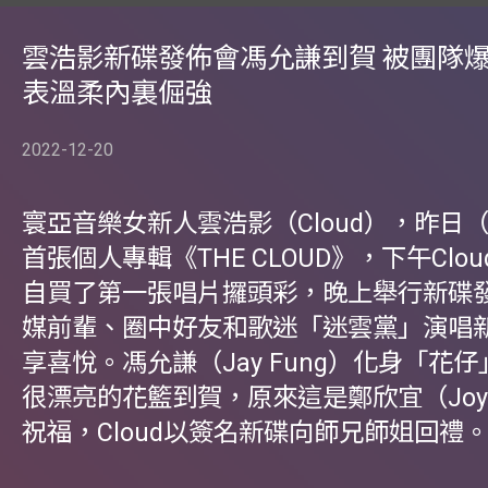
雲浩影新碟發佈會馮允謙到賀 被團隊
表溫柔內裏倔強
2022-12-20
寰亞音樂女新人雲浩影（Cloud），昨日（
首張個人專輯《THE CLOUD》，下午Clo
自買了第一張唱片攞頭彩，晚上舉行新碟
媒前輩、圈中好友和歌迷「迷雲黨」演唱
享喜悅。馮允謙（Jay Fung）化身「花
很漂亮的花籃到賀，原來這是鄭欣宜（Joy
祝福，Cloud以簽名新碟向師兄師姐回禮