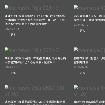
陳健安生日推首張彩膠《Life afteR Life》雙喜臨
馮允謙寵妻天花板 《Surren
門 孝順仔帶媽媽去旅行共同感受「第一次」：細
遠先投降 有你才是終極
個佢抱住我周圍去，而家到我帶佢！
2024-07-12
2024-07-16
更多
更多
拍新歌《致陪伴我的》MV遇狂風暴雨 梁釗峰心痛
鄭秀文新歌《盲盒》比喻
同事奮力保護自己：心存感恩，感激陪伴
館個唱打氣
2024-07-10
2024-07-03
更多
更多
馮允謙被《在愛面前投降》MV求婚誓詞感動落淚
Nowhere Boys成軍