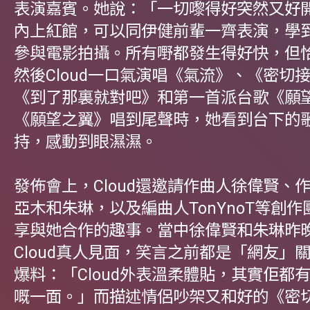
表演嘉賓。她說：「一切嚟得好突然又好
內上紅館，可以同伊健前輩一齊表演，學
參與電影拍攝。所有嘢都發生得好快，但
然後Cloud一口氣演唱《氣流》、《密切
《到了那裏就對吧》和第一首派台歌《願
《願望之翼》唱到尾聲時，她看到台下的
持，感動到眼濕濕。
發佈會上，Cloud還邀請作曲人徐偉賢、
亞木和朱琳，以及編曲人TonYnoT等創
享與她合作的趣事。當中徐偉賢和朱琳昨
Cloud真人見面，笑言之前都是「網友」
爆料：「Cloud外表溫柔體貼，其實佢都
嘅一面。」而描述情侶吵架又和好的《密