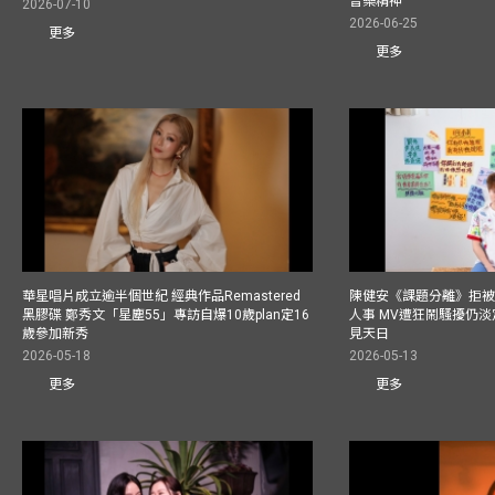
音樂精神
2026-07-10
2026-06-25
更多
更多
華星唱片成立逾半個世紀 經典作品Remastered
陳健安《課題分離》拒被
黑膠碟 鄭秀文「星塵55」專訪自爆10歲plan定16
人事 MV遭狂鬧騷擾仍淡
歲參加新秀
見天日
2026-05-18
2026-05-13
更多
更多