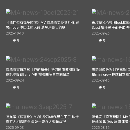
《我們還有幾多時間》MV 雲浩影為愛情拆彈 與
黃淑蔓私心校服look拍
男model仲佳佳炒大鑊 清場培養火藥味
Scott 雙手鼻子都是血
2025-10-10
2025-09-26
更多
更多
雲浩影宣傳新歌《你的損失》快閃鬧市做樹窿 設
盧慧敏顏色系列第三擊 
電話亭聆聽fans心事 擅長開解青春期惱煩
攝mini crew 拉隊日
2025-09-24
2025-09-16
更多
更多
馮允謙《蘇富比》MV化身70年代學生王子 珍惜
陳健安《沒有時間》MV在
與家人相處時間 最愛一齊食大餐睇電視
技爆發 眼淚放題 導演讚
2025-09-03
2025-08-15