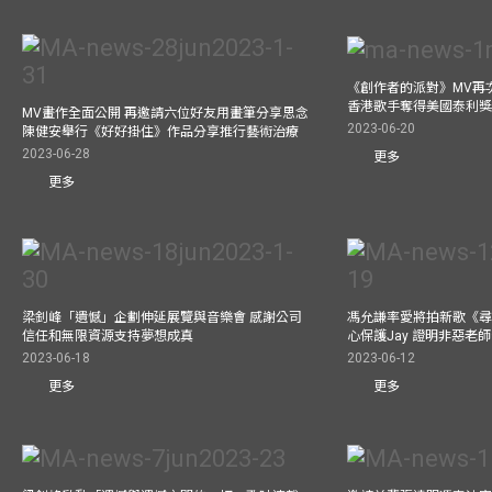
《創作者的派對》MV再
香港歌手奪得美國泰利獎 與M
MV畫作全面公開 再邀請六位好友用畫筆分享思念
2023-06-20
陳健安舉行《好好掛住》作品分享推行藝術治療
2023-06-28
更多
更多
梁釗峰「遺憾」企劃伸延展覽與音樂會 感謝公司
馮允謙率愛將拍新歌《尋
信任和無限資源支持夢想成真
心保護Jay 證明非惡老
2023-06-18
2023-06-12
更多
更多