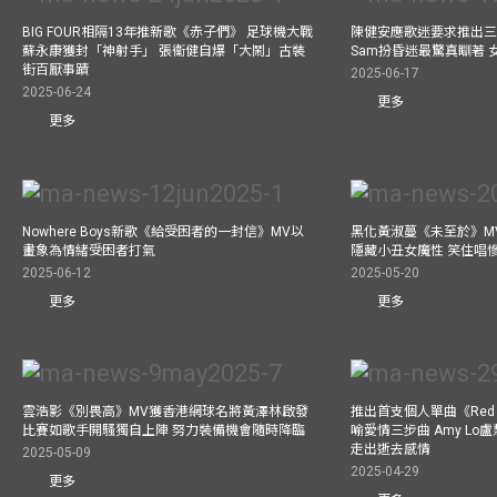
BIG FOUR相隔13年推新歌《赤子們》 足球機大戰
陳健安應歌迷要求推出
蘇永康獲封「神射手」 張衞健自爆「大鬧」古裝
Sam扮昏迷最驚真瞓著
街百厭事蹟
2025-06-17
2025-06-24
更多
更多
Nowhere Boys新歌《給受困者的一封信》MV以
黑化黃淑蔓《未至於》MV毒殺
畫象為情緒受困者打氣
隱藏小丑女魔性 笑住唱
2025-06-12
2025-05-20
更多
更多
雲浩影《別畏高》MV獲香港網球名將黃澤林啟發
推出首支個人單曲《Red 
比賽如歌手開騷獨自上陣 努力裝備機會隨時降臨
喻愛情三步曲 Amy L
走出逝去感情
2025-05-09
2025-04-29
更多