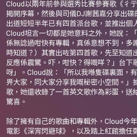
Cloud以兩年前參與選秀比賽參賽歌《彳
揭開序幕，然後與司儀DJ謝茜嘉分享出碟
出道短短半年已有四首派台歌，並推出個
Cloud坦言一切都是她意料之外，她說：
係無諗過咁快有專輯，真係意想不到，多
時知道？）其實出咗第四首歌，先至知道
反應係震驚。吓，咁快？得嘅咩？」台下
呀」。Cloud說：「所以我喺隻碟裏面，
畀大家，同大家分享我嘅秘密小空間。」
歌，她還收錄了一首英文歌作為彩蛋，送
驚喜。
除了擁有自己的歌曲和專輯外，Cloud今
電影《深宵閃避球》，以及踏上紅館擔任