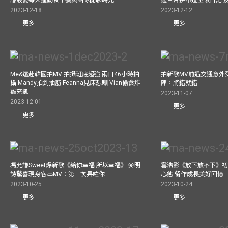
2023-12-18
2023-12-12
更多
更多
Me&遠赴韓國拍MV 拍攝班底超強 兩日46小時拍
拍新歌MV前遇交通意外
攝 Mandy拍到抽筋 Feanna見床想瞓 Vian偷食炸
陣：將錯就錯
雞充飢
2023-11-07
2023-12-01
更多
更多
馮允謙Sweet爆新歌《給你幸福 所以幸福》 麥明
雲浩影《放下放不下》初
詩驚喜現身客串MV：第一次畀咗你
心態 留作成長美好回憶
2023-10-25
2023-10-24
更多
更多