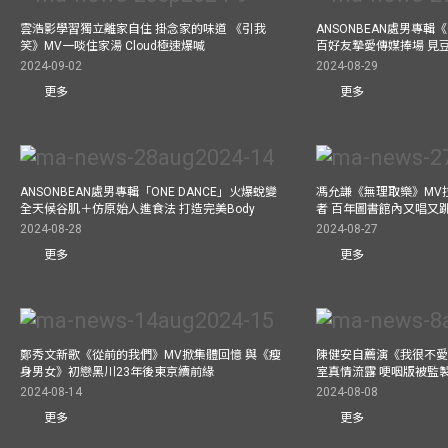
雲浩影學習獨立離家自住 掛念家的味道 《引我
ANSONBEAN處男專輯《
笑》MV一啖住家湯 Cloud極速爆喊
百好友摯愛傳媒捧場 見
2024-09-02
2024-08-29
更多
更多
ANSONBEAN處男專輯「ONE DANCE」火爆蛻變
馮允謙《無理取樂》MV
全天候谷肌＋仿原始人進食法 打造完美Body
者 百年圖書館內又唱又
2024-08-28
2024-08-27
更多
更多
鄭秀文新歌《從前的我們》MV掀集體回憶 與《瘦
陳健安自薦演《我很不愛
身男女》初戀黑川23年後東京續前緣
室真情流露 哽咽版被監
2024-08-14
2024-08-08
更多
更多