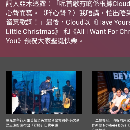
詞人亞木透露：「呢首歌有啲係根據Clou
心聲而寫。（咩心聲？）我唔講，怕出唔
留意歌詞！」最後，Cloud以《Have Yoursel
Little Christmas》 和《All I Want For Chr
You》預祝大家聖誕快樂。
馮允謙舉行人生首個全英文歌音樂會圓夢 英文新
「二樓後座」清拆前用
碟反應好宣布出「彩膠」自覺幸運
作新歌 Nowhere Boy