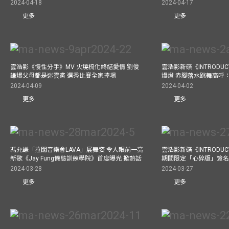
2024-04-18
2024-04-17
更多
更多
雲浩影《慢性分手》MV 火燒梳化終結愛情 劉俊
雲浩影新碟《INTRODUCT
謙爆父母都是迷雲黨 選秀比賽全家捧場
爆燈 赤腳落水跳舞高呼：Let
2024-04-09
2024-04-02
更多
更多
馮允謙「拉闊音樂會LAVA」展舞姿 令人眼前一亮
雲浩影新碟《INTRODUCT
新歌《Jay Fung儀態訓練學院》首度曝光 掀熱話
期間限定「心碎版」簽名 
2024-03-28
2024-03-27
更多
更多