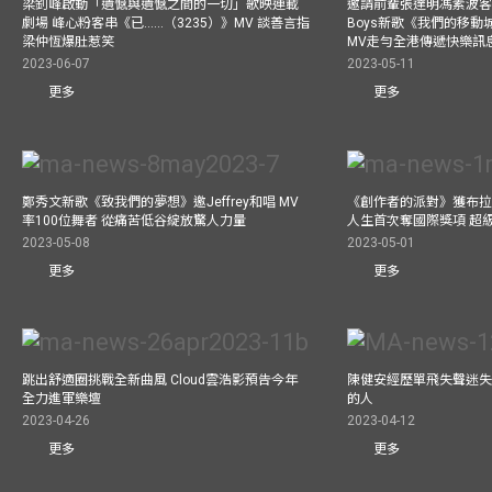
梁釗峰啟動「遺憾與遺憾之間的一切」歌映連載
邀請前輩張達明馮素波客串M
劇場 峰心粉客串《已……（3235）》MV 談善言指
Boys新歌《我們的移動
梁仲恆爆肚惹笑
MV走勻全港傳遞快樂訊
2023-06-07
2023-05-11
更多
更多
鄭秀文新歌《致我們的夢想》邀Jeffrey和唱 MV
《創作者的派對》獲布拉
率100位舞者 從痛苦低谷綻放驚人力量
人生首次奪國際獎項 超
2023-05-08
2023-05-01
更多
更多
跳出舒適圈挑戰全新曲風 Cloud雲浩影預告今年
陳健安經歷單飛失聲迷失
全力進軍樂壇
的人
2023-04-26
2023-04-12
更多
更多