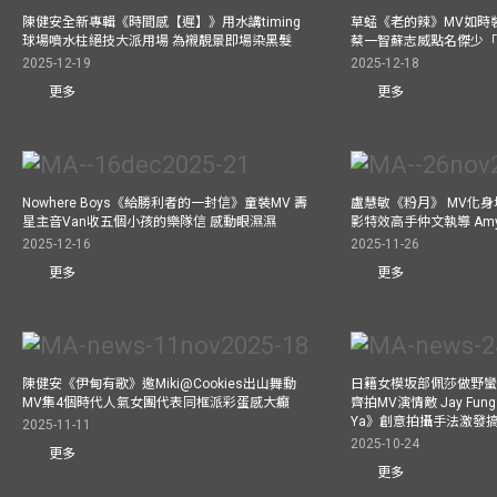
陳健安全新專輯《時間感【遲】》用水講timing
草蜢《老的辣》MV如時
球場噴水柱絕技大派用場 為襯靚景即場染黑髮
蔡一智蘇志威點名傑少「D
2025-12-19
2025-12-18
更多
更多
Nowhere Boys《給勝利者的一封信》童裝MV 壽
盧慧敏《粉月》 MV化身
星主音Van收五個小孩的樂隊信 感動眼濕濕
影特效高手仲文執導 Am
2025-12-16
2025-11-26
更多
更多
陳健安《伊甸有歌》邀Miki@Cookies出山舞動
日籍女模坂部佩莎做野蠻
MV集4個時代人氣女團代表同框派彩蛋感大癲
齊拍MV演情敵 Jay Fung 
Ya》創意拍攝手法激發
2025-11-11
2025-10-24
更多
更多