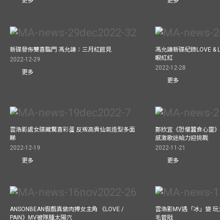
更多
更多
新碟發佈雙喜臨門 馮允謙：三月紅館見
馮允謙新碟紀錄LOVE &
眼紅紅
2022-12-29
2022-12-28
更多
更多
雲浩影處女碟藏驚喜彩蛋 反叛高貴仙氣造型多面
鄭欣宜《恐懼蠶食心靈》
睇
感激歌迷給力迎挑戰
2022-12-19
2022-11-21
更多
更多
ANSONBEAN假戲真做肉搏女主角 《LOVE /
雲浩影MV遇「冰」變 玩
PAIN》MV被隊腫太陽穴
毛管戙