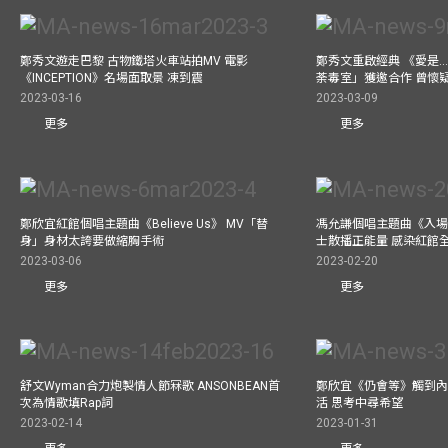
鄭秀文遊走巴黎 古物鐵塔火車站拍MV 電影
鄭秀文重啟經典 《愛是..
《INCEPTION》名場面取景 凍到震
荼毒室」獲邀合作 曾懷
2023-03-16
2023-03-09
更多
更多
鄭欣宜紅館個唱主題曲《Believe Us》 MV「替
馮允謙個唱主題曲《入場
身」身材太誇要做縮胸手術
士散播正能量 感染紅館
2023-03-06
2023-02-20
更多
更多
舒文Wyman合力炮製情人節冧歌 ANSONBEAN首
鄭欣宜《仍會等》觸到內
次為情歌填Rap詞
活 思考中尋希望
2023-02-14
2023-01-31