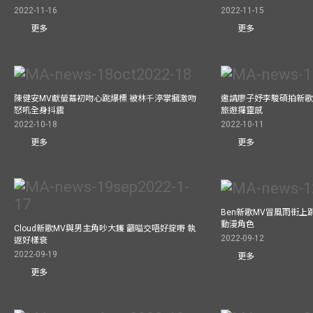
2022-11-16
2022-11-15
更多
更多
陳健安MV獻螢幕初吻心跳爆標 被林千渟掌摑激吻
邀請廖子妤李駿碩拍新歌MV
怒吼全身抖震
旅遊攞靈感
2022-10-18
2022-10-11
更多
更多
Ben新歌MV冒風雨街上
動漫角色
Cloud新歌MV與男主角吵大鑊 籲嗌交唔好掟嘢 執
2022-09-12
返好樣衰
2022-09-19
更多
更多