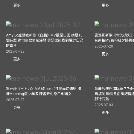
更多
更多
Amy Lo盧慧敏新歌《白牆》MV還原日常 換足10
雲浩影新歌《你的損失》
個造型 跪地高歌情感爆發 寄語樂迷找到屬於自己
台南拍MV被粉紅夕陽震
的舞台
2025-07-20
2025-07-23
更多
更多
馮允謙《吉卜力》MV 醉look武打場面初體驗 撞
鄧麗欣澳門演唱會 7.7
樣Meaning演少年版 陳書昕化身日系貓女
自填詞 斷開負面糾結情緒
腳行石灘
2025-07-07
2025-07-03
更多
更多