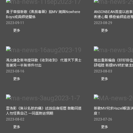
黃子華撐新歌《票房毒藥》拍MV 揭與Nowhere
ANSONBEAN首度以
Boys成員師徒關係
表達心聲 積極偷師追逐
2023-09-11
2023-08-29
更多
更多
馮允謙全新年度冧歌《收到收到》 代普天下男士
推出重新編曲《好好掛住》A
答謝另一半無條件付出
研唱腔 新版MV終於做主
2023-08-16
2023-08-03
更多
更多
雲浩影《無以名狀的痛》述說自身經歷 鼓勵同道
新歌MV何求Hazel眼
人勿怪責自己 一同面對迷惘期
皮！
2023-08-02
2023-07-26
更多
更多