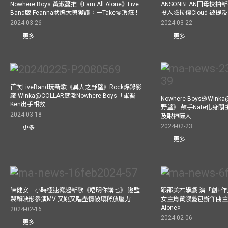
Nowhere Boys 黃淑蔓推《I am All Alone》Live
ANSONBEAN回母校拍新歌
Band版 Feanna狀態大勇獲讚：一Take零瑕疵！
投入險拉傷Cloud 被
2024-03-26
2024-03-22
更多
更多
首次LiveBand玩新歌《異人之野望》Rock爆錄影
廠 Winka@COLLAR感激Nowhere Boys「軍醫」
Nowhere Boys邀Win
Ken出手相救
野望》 鼓手Nate化身
2024-03-18
及眼神嚇人
2024-02-23
更多
更多
陳健安一小時極速寫起新歌《唔明你講乜》 邀監
跟邵美君學戲 演「創+
製賴映彤參演MV 又跳又唱盡情破壞釋放壓力
女主角黃淑蔓包辦作曲主唱電
Alone》
2024-02-16
2024-02-06
更多