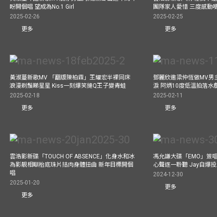
盼開個唱 望成為No.1 Girl
團隊家人愛惜 三度感動
2025-02-26
2025-02-25
更多
更多
黃淑蔓新歌MV 「翻版陳柏霖」王耀宏半裸同床
鄧麗欣邀梁仲恆做MV男主角
浪漫剃鬚睇星星 Kiss一刻爆笑撻Q王子變青蛙
淚 阿炳10度低溫拍落水
2025-02-18
2025-02-11
更多
更多
雲浩影新碟「TOUCH OF ABSENCE」化身水和冰
馮允謙大碟「EMO」簽唱
為影靚相瞓枱底珠片拮肉身體扭曲 新年目標開個
心聲逐一聆聽 Jay自爆
唱
2024-12-30
2025-01-20
更多
更多