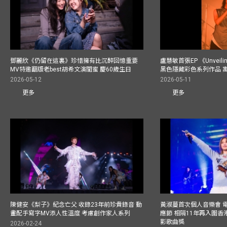
鄧麗欣《仍留在這裏》珍惜擁有比沉醉回憶重要
盧慧敏首張EP 《Unvei
MV特邀翻版老best胡希文演閨蜜 慶60歲生日
黑色隱藏彩色系列作品 
2026-05-12
2026-05-11
更多
更多
陳健安《梨子》紀念亡父 收錄23年前珍貴錄音 動
黃淑蔓首次個人音樂會 
畫配手寫字MV添人性溫度 考慮創作家人系列
應節 相隔11年再入圍
影歌曲獎
2026-02-24