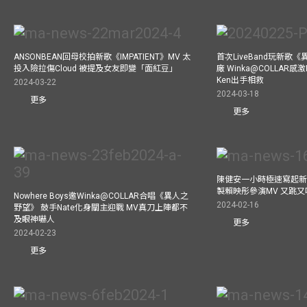
ANSONBEAN回母校拍新歌《IMPATIENT》MV 太
首次LiveBand玩新歌
投入險拉傷Cloud 被提及女友即變「面紅豆」
廠 Winka@COLLAR感激
Ken出手相救
2024-03-22
2024-03-18
更多
更多
陳健安一小時極速寫起新
製賴映彤參演MV 又跳
Nowhere Boys邀Winka@COLLAR合唱《異人之
2024-02-16
野望》 鼓手Nate化身關主迎戰 MV真刀上陣都不
及眼神嚇人
更多
2024-02-23
更多