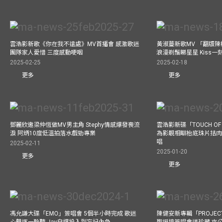
雲浩影新歌《你在我不遠處》MV首播會 感激歌迷
黃淑蔓新歌MV 「翻版
團隊家人愛惜 三度感動哽咽
浪漫剃鬚睇星星 Kiss
2025-02-25
2025-02-18
更多
更多
鄧麗欣邀梁仲恆做MV男主角 Stephy情感爆發喪流
雲浩影新碟「TOUCH OF
淚 阿炳10度低溫拍落水戲勁專業
為影靚相瞓枱底珠片拮肉
唱
2025-02-11
2025-01-20
更多
更多
馮允謙大碟「EMO」簽唱會 5個半小時完成 歌迷
陳健安新專輯「PROJECT