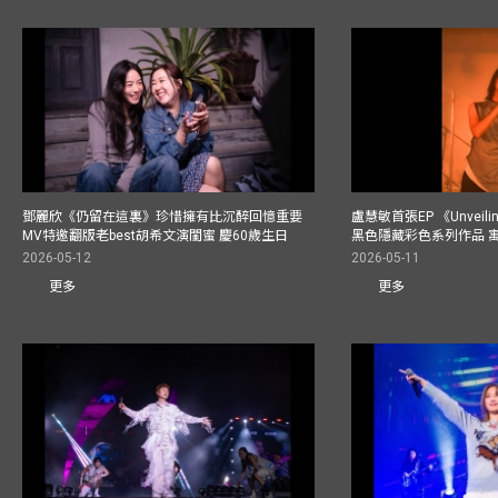
鄧麗欣《仍留在這裏》珍惜擁有比沉醉回憶重要
盧慧敏首張EP 《Unvei
MV特邀翻版老best胡希文演閨蜜 慶60歲生日
黑色隱藏彩色系列作品 
2026-05-12
2026-05-11
更多
更多