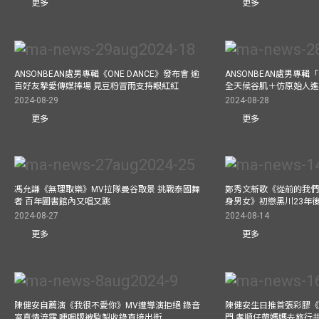
更多
更多
ANSONBEAN處男專輯《ONE DANCE》發布會 逾
ANSONBEAN處男專輯「
百好友摯愛傳媒捧場 見豆粉冒雨支持眼紅紅
全天候谷肌＋仿原始人進食
2024-08-29
2024-08-28
更多
更多
馮允謙《無理取樂》MV拉隊曼谷取景 挑戰泰國舞
鄭秀文新歌《從前的我們
者 百年圖書館內又唱又跳
身男女》初戀黑川23年
2024-08-27
2024-08-14
更多
更多
陳健安自薦演《我很不愛你》MV遭導演拒絕 錄音
陳健安生日推首張彩膠《Life
室真情流露 哽咽版被監製收錄直接出街
門 孝順仔帶媽媽去旅行