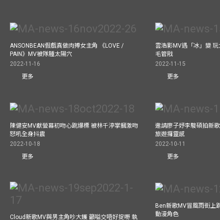
ANSONBEAN假戲真做肉搏女主角 《LOVE /
雲浩影MV遇「冰」變 玩
PAIN》MV被隊腫太陽穴
毛管戙
2022-11-16
2022-11-15
更多
更多
陳健安MV獻螢幕初吻心跳爆標 被林千渟掌摑激吻
邀請廖子妤李駿碩拍新歌MV
怒吼全身抖震
旅遊攞靈感
2022-10-18
2022-10-11
更多
更多
Ben新歌MV冒風雨街上
動漫角色
Cloud新歌MV與男主角吵大鑊 籲嗌交唔好掟嘢 執