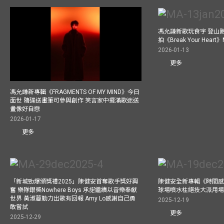
馮允謙新歌玩食字 登山跑步
拍《Break Your He
2026-01-13
更多
馮允謙新專輯《FRAGMENTS OF MY MIND》今日
面世 隨碟送畫筆可參與創作 笑言家中擺滿歌迷送
畫像好自戀
2026-01-17
更多
「新城勁爆頒獎禮2025」陳健安首奪歌手獎好興
陳健安全新專輯《時間感【
奮 樂隊銀獎Nowhere Boys 承諾繼續以音樂奉獻
球場噴水柱絕技大派用場
世界 黃淑蔓勤力出歌有回報 Amy Lo感謝自己勇
2025-12-19
敢嘗試
更多
2025-12-29