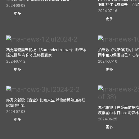
個佢抱住我周圍去，而
2024-08-08
2024-07-16
更多
更多
馮允謙寵妻天花板 《Surrender to Love》 吵架永
拍新歌《致陪伴我的》M
遠先投降 有你才是終極贏家
同事奮力保護自己：心
2024-07-12
2024-07-10
更多
更多
鄭秀文新歌《盲盒》比喻人生 以傻勁與熱血為紅
館個唱打氣
馮允謙被《在愛面前投降
2024-07-03
皮褸圍巾末日look闖森
2024-06-25
更多
更多