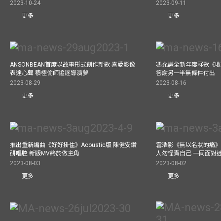
2023-10-24
2023-09-11
更多
更多
ANSONBEAN首度以故事形式創作新歌 喜愛影像
馮允謙全新年度冧歌《收
表達心聲 積極偷師追逐導演夢
答謝另一半無條件付出
2023-08-29
2023-08-16
更多
更多
推出重新編曲《好好掛住》Acoustic版 陳健安鑽
雲浩影《無以名狀的痛》
研唱腔 新版MV終於做主角
人勿怪責自己 一同面對
2023-08-03
2023-08-02
更多
更多