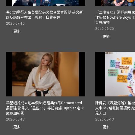
馮允謙舉行人生首個全英文歌音樂會圓夢 英文新
「二樓後座」清拆前用
碟反應好宣布出「彩膠」自覺幸運
作新歌 Nowhere Boy
音樂精神
2026-07-10
2026-06-25
更多
更多
華星唱片成立逾半個世紀 經典作品Remastered
陳健安《課題分離》拒被
黑膠碟 鄭秀文「星塵55」專訪自爆10歲plan定16
人事 MV遭狂鬧騷擾仍淡
歲參加新秀
見天日
2026-05-18
2026-05-13
更多
更多