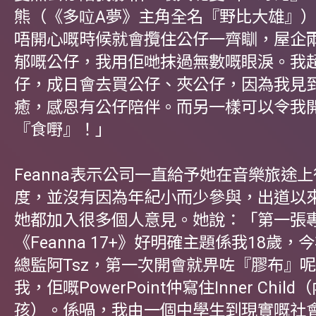
熊（《多㕸A夢》主角全名『野比大雄』
唔開心嘅時候就會攬住公仔一齊瞓，屋企
郁嘅公仔，我用佢哋抹過無數嘅眼淚。我
仔，成日會去買公仔、夾公仔，因為我見
癒，感恩有公仔陪伴。而另一樣可以令我
『食嘢』！」
Feanna表示公司一直給予她在音樂旅途
度，並沒有因為年紀小而少參與，出道以
她都加入很多個人意見。她說：「第一張
《Feanna 17+》好明確主題係我18歲
總監阿Tsz，第一次開會就畀咗『膠布』呢個c
我，佢嘅PowerPoint仲寫住Inner Chil
孩）。係喎，我由一個中學生到現實嘅社