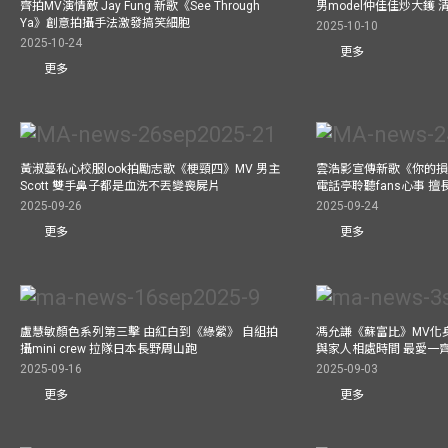
齊拍MV演情敵 Jay Fung 新歌《See Through
男model仲佳佳炒大鑊
Ya》創意拍攝手法激發搞笑細胞
2025-10-10
2025-10-24
更多
更多
黃淑蔓私心校服look拍勵志歌《梗頸四》MV 男主
雲浩影宣傳新歌《你的損
Scott 雙手鼻子都是血洗不丟變喪屍片
電話亭聆聽fans心事 
2025-09-26
2025-09-24
更多
更多
盧慧敏顏色系列第三擊 由紅白到《綠縈》 自組拍
馮允謙《蘇富比》MV化身
攝mini crew 拉隊日本長野周山跑
與家人相處時間 最愛一
2025-09-16
2025-09-03
更多
更多