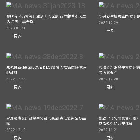
鄭欣宜《仍會等》觸到內心深處 窗前觀看別人生
新碟發佈雙喜臨門 馮允
活 思考中尋希望
2022-12-29
2023-01-31
更多
更多
馮允謙新碟紀錄LOVE & LOSS 投入拍攝紋身傷疤
雲浩影新碟發佈會馮允謙
眼紅紅
柔內裏倔強
2022-12-28
2022-12-20
更多
更多
雲浩影處女碟藏驚喜彩蛋 反叛高貴仙氣造型多面
鄭欣宜《恐懼蠶食心靈》
睇
感激歌迷給力迎挑戰
2022-12-19
2022-11-21
更多
更多