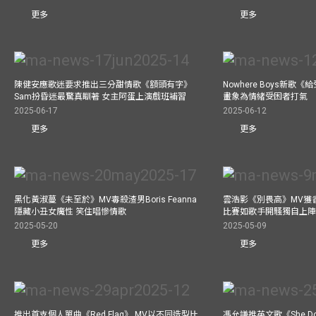
更多
更多
陳健安應歌迷要求推出三分甜情歌《額頭有字》
Nowhere Boys新歌
Sam扮昏迷最驚真瞓著 女主阿蛋上演戲班補習
畫象為情緒受困者打氣
2025-06-17
2025-06-12
更多
更多
黑化黃淑蔓《未至於》MV毒殺渣男Boris Feanna
雲浩影《別畏高》MV獲
隱藏小丑女魔性 笑住唱慘情歌
比賽如歌手開騷獨自上陣
2025-05-20
2025-05-09
更多
更多
推出首支個人單曲《Red Flag》 MV以不同造型比
馮允謙推英文歌《She Don’t