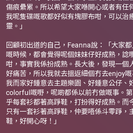
傷痕纍累。所以希望大家喺開心或者有任
我呢隻碟嘅歌都好似有塊膠布咁，可以治
靈。」
回顧初出道的自己，Feanna說：「大家
嘅時候，都會覺得呢個妹妹仔好成熟，諗
咁，事實我係扮成熟。長大後，發現一個
好痛苦，所以我就去搵返細個冇去enjoy
我而家好鍾意去主題樂園、好鍾意公仔、
colorful嘅嘢，呢啲都係以前冇做嘅事。
乎每套衫都著高踭鞋，打扮得好成熟。而
只有一套衫著高踭鞋，仲要唔係斗零踭，
鞋，好開心呀！」