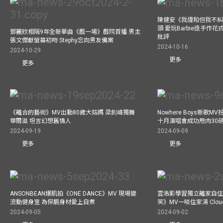
陳健安《我違和但我不糾正
頭 愛玩Barbie造手作
鄧麗欣相隔9年全新單曲《戲一場》戲院首播 男主
批評
張文傑獻螢幕初吻 Stephy忘向男友備案
2024-10-16
2024-10-29
更多
更多
《離合的藝術》MV出動80歲大姑媽 梁釗峰獨舞
Nowhere Boys新歌
華爾滋 坦言幻想舊情人
十月演唱會成功甩肉30
2024-09-19
2024-09-09
更多
更多
ANSONBEAN爆肌拍《ONE DANCE》MV 現場變
雲浩影學習獨立離家自住
流動健身室 為保靚身材愛上自煮
笑》MV一啖住家湯 Clo
2024-09-05
2024-09-02