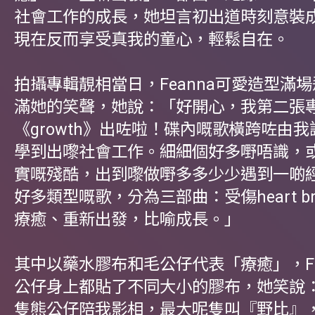
社會工作的成長，她坦言初出道時刻意裝
現在反而享受真我的童心，輕鬆自在。
拍攝專輯靚相當日，Feanna可愛造型滿
滿她的笑聲，她說：「好開心，我第二張
《growth》出咗啦！碟內嘅歌橫跨咗由
學到出嚟社會工作。細細個好多嘢唔識，
實嘅殘酷，出到嚟做嘢多多少少遇到一啲
好多類型嘅歌，分為三部曲：受傷heart br
療癒、重新出發，比喻成長。」
其中以藥水膠布和毛公仔代表「療癒」，Fe
公仔身上都貼了不同大小的膠布，她笑說
隻熊公仔陪我影相，最大呢隻叫『野比』