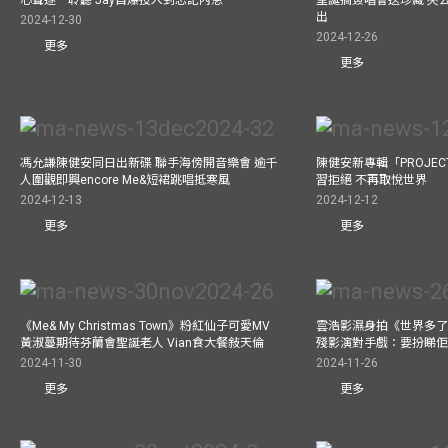
心聲逐一聆聽 Jay自爆投入到忘記內急
聖誕搞簽唱會送珍藏 夾
出
2024-12-30
2024-12-26
更多
更多
馮允謙陳健安同日出新碟 聯手海傍開音樂會 逾千
陳健安新專輯「PROJECT
人圍觀即興encore Me&短裙跳唱抵寒風
習拒絕 不再取悅世界
2024-12-13
2024-12-12
更多
更多
《Me& My Christmas Town》粉紅仙子可愛MV
雲浩影濕身拍《世界多了
黃淑蔓期待芬蘭會聖誕老人 Vian食大餐敍天倫
殘影演對手戲：要扮睇
2024-11-30
2024-11-26
更多
更多