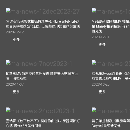
陳健安15磅戰衣拍攝概念專輯《Life afteR Life》
Me&遠赴韓國拍MV 拍
逾百片拼布造型似日記 反覆經歷印證生命與生活
攝 Mandy拍到抽筋 Fea
雞充飢
2023-12-12
2023-12-01
更多
更多
拍新歌MV前遇交通意外受傷 陳健安面貼膠布上
馮允謙Sweet爆新歌《
陣：將錯就錯
詩驚喜現身客串MV：第
2023-11-07
2023-10-25
更多
更多
雲浩影《放下放不下》初嚐作曲滋味 學習調節好
黃子華撐新歌《票房毒藥》拍
心態 留作成長美好回憶
Boys成員師徒關係