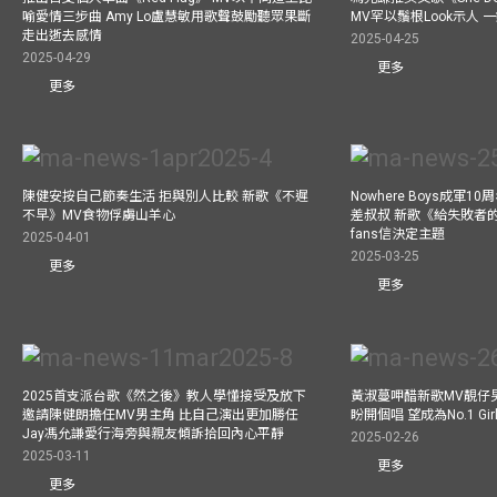
喻愛情三步曲 Amy Lo盧慧敏用歌聲鼓勵聽眾果斷
MV罕以鬚根Look示人
走出逝去感情
2025-04-25
2025-04-29
更多
更多
陳健安按自己節奏生活 拒與別人比較 新歌《不遲
Nowhere Boys成軍
不早》MV食物俘虜山羊心
差叔叔 新歌《給失敗者
fans信決定主題
2025-04-01
2025-03-25
更多
更多
2025首支派台歌《然之後》教人學懂接受及放下
黃淑蔓呷醋新歌MV靚仔
邀請陳健朗擔任MV男主角 比自己演出更加勝任
盼開個唱 望成為No.1 Gir
Jay馮允謙愛行海旁與親友傾訴拾回內心平靜
2025-02-26
2025-03-11
更多
更多