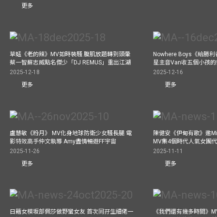
更多
草蜢《老的辣》MV如時裝騷 腹肌放題轉到頭暈
Nowhere Boys《給
蔡一智蘇志威點名傑少「DJ REMUS」重出江湖
星主音Van收五個小孩的
2025-12-18
2025-12-16
更多
更多
盧慧敏《粉月》 MV化身地球防衛少女騷長腿 電
陳健安《伊甸有歌》邀Mik
影特效高手仲文執導 Amy盡情暢遊FF宇宙
MV集4個時代人氣女團
2025-11-26
2025-11-11
更多
更多
日籍女模坂部佩莎做野蠻女友 首次同孖生細佬一
《我們還有幾多時間》MV