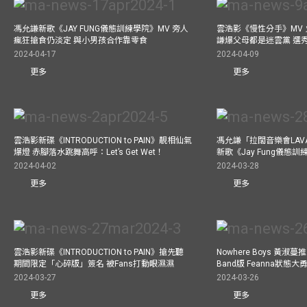
馮允謙新歌《JAY FUNG儀態訓練學院》MV 旁人
雲浩影《慢性分手》MV 
瘋狂搶食仍淡定 與小男孩合作靠零食
謙爆父母都是迷雲黨 選
2024-04-17
2024-04-09
更多
更多
雲浩影新碟《INTRODUCTION to PAIN》靚相仙氣
馮允謙「拉闊音樂會LAV
爆燈 赤腳落水跳舞高呼：Let’s Get Wet！
新歌《Jay Fung儀態
2024-04-02
2024-03-28
更多
更多
雲浩影新碟《INTRODUCTION to PAIN》搶先聽
Nowhere Boys 黃淑蔓推《I
期間限定「心碎版」簽名 被Fans打動眼濕濕
Band版 Feanna狀態
2024-03-27
2024-03-26
更多
更多