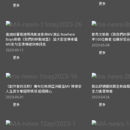
更多
更多
邀請前輩張達明馮素波客串MV演出 Nowhere
鄭秀文新歌《致我們的夢想》
Boys新歌《我們的移動城堡》 設大型宣傳車播
率100位舞者 從痛苦低
MV走勻全港傳遞快樂訊息
2023-05-08
2023-05-11
更多
更多
《創作者的派對》獲布拉格頒亞洲最佳MV 陳健安
跳出舒適圈挑戰全新曲風 
人生首次奪國際獎項 超級開心
全力進軍樂壇
2023-05-01
2023-04-26
更多
更多