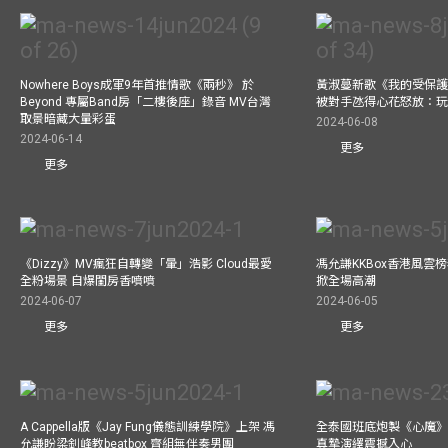
Nowhere Boys成軍9年首推情歌《兩秒》 於
黃淑蔓新歌《我的受保護
Beyond 專屬Band房「二樓後座」錄音 MV台灣
被對手氹得心花怒放：
取景暗藏大量彩蛋
2024-06-08
2024-06-14
更多
更多
《Dizzy》MV瘋狂自轉變「暈」浩影 Cloud最愛
馮允謙KKBox香港風雲
全粉場景 自爆閨房香噴噴
掀全場高潮
2024-06-07
2024-06-05
更多
更多
A Cappella版《Jay Fung儀態訓練學院》上架 馮
全泰國班底炮製《心魔》M
允謙盼梁釗峰教beatbox 齊組無伴奏男團
真摯演繹震撼入心