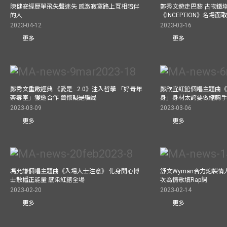
陳健安經歷單飛失聲迷失 感激寂寞路上互相陪伴
鄭秀文遊走巴黎 古物鐵塔
的人
《INCEPTION》名場面
2023-04-12
2023-03-16
更多
更多
鄭秀文重啟經典 《愛是...2.0》注入哲學 「好青年
鄭欣宜紅館個唱主題曲《Bel
荼毒室」獲邀合作 曾懷疑是騙局
身」身材太誇要做縮胸
2023-03-09
2023-03-06
更多
更多
馮允謙個唱主題曲《入場人士注意》 化身開心博
舒文Wyman合力炮製情人
士散播正能量 感染紅館全場
次為情歌填Rap詞
2023-02-20
2023-02-14
更多
更多