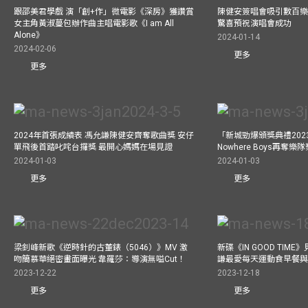
跟邵美君學戲 演「創+作」微電影《深房》獲讚賞
陳健安簽唱會吸引數百樂
女主角黃淑蔓包辦作曲主唱電影歌《I am All
驚喜預祝演唱會成功
Alone》
2024-01-14
2024-02-06
更多
更多
2024年首張成績表 馮允謙陳健安齊奪歌曲獎 安仔
「新城勁爆頒獎典禮202
單飛後首踏叱咤台攞獎 最開心媽媽在場見證
Nowhere Boys再奪
2024-01-03
2024-01-03
更多
更多
梁釗峰新歌《逆時針的古董錶（5046）》MV 激
新碟《IN GOOD TIM
吻簡慕華絕密畫面曝光 韋羅莎：導演無嗌Cut！
謙最愛每天運動食早餐
2023-12-22
2023-12-18
更多
更多