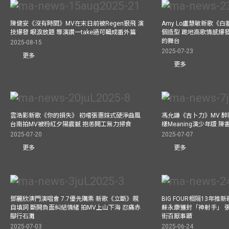
陳健安《沒有時間》MV在末日前被Regen狠飛 演
Amy Lo盧慧敏新歌《白
技爆發 眼淚放題 導演讚一take過可輯成番外篇
個造型 跪地高歌情感爆
的舞台
2025-08-15
2025-07-23
更多
更多
雲浩影新歌《你的損失》 初嚐張惠妹式硬淨曲風
馮允謙《吉卜力》MV 醉l
台南拍MV被粉紅夕陽震撼 抱恙開工無力掃食
樣Meaning演少年版 
2025-07-20
2025-07-07
更多
更多
鄧麗欣澳門演唱會 7.7優先購票 新歌《立斷》親
BIG FOUR相隔13年
自填詞 斷開負面糾結情緒 拍MV上山下海 忍痛赤
蘇永康獲封「神射手」 
腳行石灘
街百厭事蹟
2025-07-03
2025-06-24