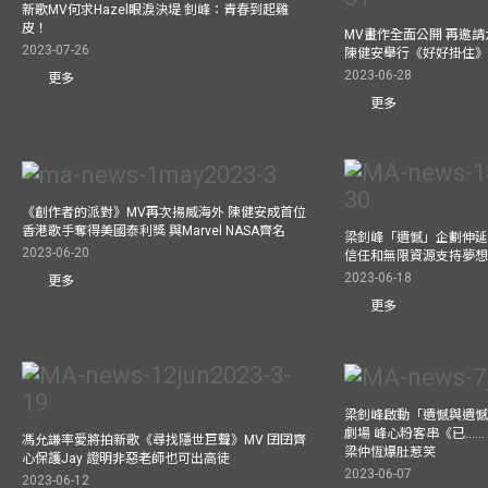
新歌MV何求Hazel眼淚決堤 釗峰：青春到起雞
皮！
MV畫作全面公開 再邀
2023-07-26
陳健安舉行《好好掛住
2023-06-28
更多
更多
《創作者的派對》MV再次揚威海外 陳健安成首位
香港歌手奪得美國泰利獎 與Marvel NASA齊名
梁釗峰「遺憾」企劃伸延
2023-06-20
信任和無限資源支持夢
2023-06-18
更多
更多
梁釗峰啟動「遺憾與遺
劇場 峰心粉客串《已……（
馮允謙率愛將拍新歌《尋找隱世巨聲》MV 囝囝齊
梁仲恆爆肚惹笑
心保護Jay 證明非惡老師也可出高徒
2023-06-07
2023-06-12