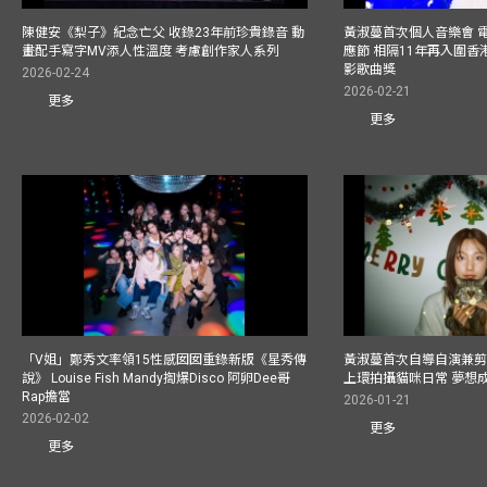
陳健安《梨子》紀念亡父 收錄23年前珍貴錄音 動
黃淑蔓首次個人音樂會 
畫配手寫字MV添人性溫度 考慮創作家人系列
應節 相隔11年再入圍
影歌曲獎
2026-02-24
2026-02-21
更多
更多
「V姐」鄭秀文率領15性感囡囡重錄新版《星秀傳
黃淑蔓首次自導自演兼剪
說》 Louise Fish Mandy揈爆Disco 阿卵Dee哥
上環拍攝貓咪日常 夢想
Rap擔當
2026-01-21
2026-02-02
更多
更多