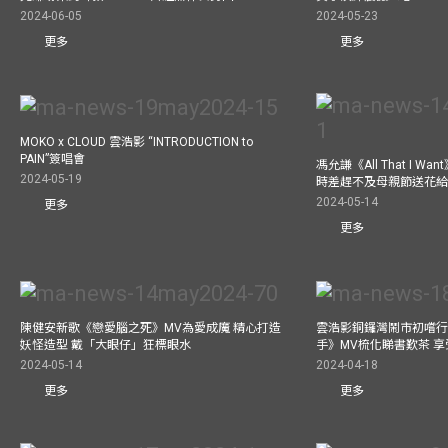
2024-06-05
2024-05-23
更多
更多
MOKO x CLOUD 雲浩影 “INTRODUCTION to
PAIN”簽唱會
馮允謙《All That I 
2024-05-19
時差趕不及母親節送花
2024-05-14
更多
更多
陳健安新歌《戀愛腦之死》MV為愛成魔 精心打造
雲浩影銅鑼灣鬧市初嚐行
妖怪造型 戴「大眼仔」狂標眼水
手》MV梳化睇書歎茶 
2024-05-14
2024-04-18
更多
更多